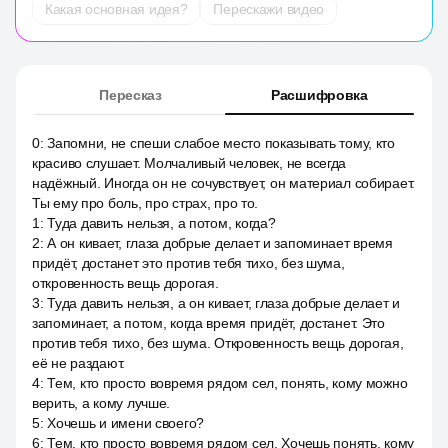
Какая основная идея?
Перескажи видео
Пересказ
Расшифровка
0
:
Запомни, не спеши слабое место показывать тому, кто
красиво слушает. Молчаливый человек, не всегда
надёжный. Иногда он не сочувствует, он материал собирает.
Ты ему про боль, про страх, про то.
1
:
Туда давить нельзя, а потом, когда?
2
:
А он кивает, глаза добрые делает и запоминает время
придёт, достанет это против тебя тихо, без шума,
откровенность вещь дорогая.
3
:
Туда давить нельзя, а он кивает, глаза добрые делает и
запоминает, а потом, когда время придёт, достанет. Это
против тебя тихо, без шума. Откровенность вещь дорогая,
её не раздают.
4
:
Тем, кто просто вовремя рядом сел, понять, кому можно
верить, а кому лучше.
5
:
Хочешь и имени своего?
6
:
Тем, кто просто вовремя рядом сел. Хочешь понять, кому