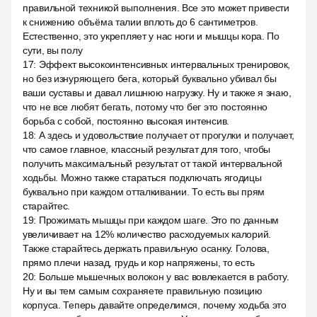
правильной техникой выполнения. Все это может привести
к снижению объёма талии вплоть до 6 сантиметров.
Естественно, это укрепляет у нас ноги и мышцы кора. По
сути, вы полу
17
:
Эффект высокоинтенсивных интервальных тренировок,
но без изнуряющего бега, который буквально убивал бы
ваши суставы и давал лишнюю нагрузку. Ну и также я знаю,
что не все любят бегать, потому что бег это постоянно
борьба с собой, постоянно высокая интенсив.
18
:
А здесь и удовольствие получает от прогулки и получает,
что самое главное, классный результат для того, чтобы
получить максимальный результат от такой интервальной
ходьбы. Можно также стараться подключать ягодицы
буквально при каждом отталкивании. То есть вы прям
старайтес.
19
:
Прожимать мышцы при каждом шаге. Это по данным
увеличивает на 12% количество расходуемых калорий.
Также старайтесь держать правильную осанку. Голова,
прямо плечи назад, грудь и кор напряжены, то есть
20
:
Больше мышечных волокон у вас вовлекается в работу.
Ну и вы тем самым сохраняете правильную позицию
корпуса. Теперь давайте определимся, почему ходьба это