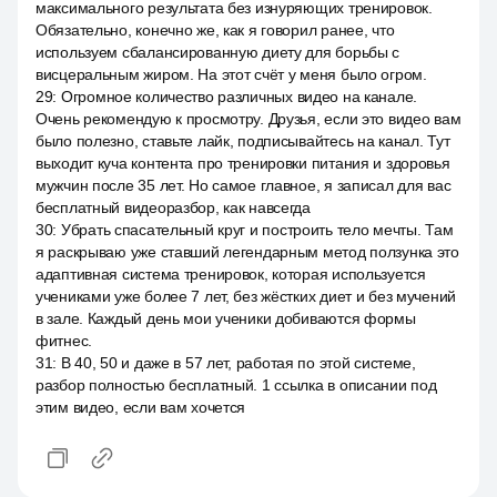
максимального результата без изнуряющих тренировок.
Обязательно, конечно же, как я говорил ранее, что
используем сбалансированную диету для борьбы с
висцеральным жиром. На этот счёт у меня было огром.
29
:
Огромное количество различных видео на канале.
Очень рекомендую к просмотру. Друзья, если это видео вам
было полезно, ставьте лайк, подписывайтесь на канал. Тут
выходит куча контента про тренировки питания и здоровья
мужчин после 35 лет. Но самое главное, я записал для вас
бесплатный видеоразбор, как навсегда
30
:
Убрать спасательный круг и построить тело мечты. Там
я раскрываю уже ставший легендарным метод ползунка это
адаптивная система тренировок, которая используется
учениками уже более 7 лет, без жёстких диет и без мучений
в зале. Каждый день мои ученики добиваются формы
фитнес.
31
:
В 40, 50 и даже в 57 лет, работая по этой системе,
разбор полностью бесплатный. 1 ссылка в описании под
этим видео, если вам хочется