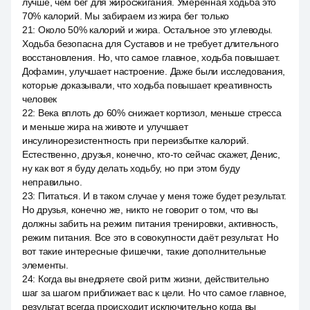
лучше, чем бег для жиросжигания. Умеренная ходьба это
70% калорий. Мы забираем из жира бег только
21
:
Около 50% калорий и жира. Остальное это углеводы.
Ходьба безопасна для Суставов и не требует длительного
восстановления. Но, что самое главное, ходьба повышает.
Дофамин, улучшает настроение. Даже были исследования,
которые доказывали, что ходьба повышает креативность
человек
22
:
Века вплоть до 60% снижает кортизол, меньше стресса
и меньше жира на животе и улучшает
инсулинорезистентность при переизбытке калорий.
Естественно, друзья, конечно, кто-то сейчас скажет, Денис,
ну как вот я буду делать ходьбу, но при этом буду
неправильно.
23
:
Питаться. И в таком случае у меня тоже будет результат.
Но друзья, конечно же, никто не говорит о том, что вы
должны забить на режим питания тренировки, активность,
режим питания. Все это в совокупности даёт результат. Но
вот такие интересные фишечки, такие дополнительные
элементы.
24
:
Когда вы внедряете свой ритм жизни, действительно
шаг за шагом приближает вас к цели. Но что самое главное,
результат всегда происходит исключительно когда вы