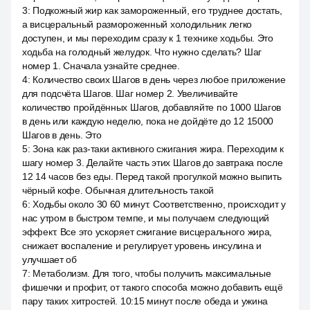
3
:
Подкожный жир как замороженный, его труднее достать,
а висцеральный размороженный холодильник легко
доступен, и мы переходим сразу к 1 технике ходьбы. Это
ходьба на голодный желудок. Что нужно сделать? Шаг
номер 1. Сначала узнайте среднее.
4
:
Количество своих Шагов в день через любое приложение
для подсчёта Шагов. Шаг номер 2. Увеличивайте
количество пройдённых Шагов, добавляйте по 1000 Шагов
в день или каждую неделю, пока не дойдёте до 12 15000
Шагов в день. Это
5
:
Зона как раз-таки активного сжигания жира. Переходим к
шагу номер 3. Делайте часть этих Шагов до завтрака после
12 14 часов без еды. Перед такой прогулкой можно выпить
чёрный кофе. Обычная длительность такой
6
:
Ходьбы около 30 60 минут. Соответственно, происходит у
нас утром в быстром темпе, и мы получаем следующий
эффект. Все это ускоряет сжигание висцерального жира,
снижает воспаление и регулирует уровень инсулина и
улучшает об
7
:
Метаболизм. Для того, чтобы получить максимальные
фишечки и профит, от такого способа можно добавить ещё
пару таких хитростей. 10:15 минут после обеда и ужина