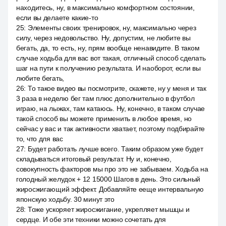
находитесь, ну, в максимально комфортном состоянии,
если вы делаете какие-то
25
:
Элементы своих тренировок, ну, максимально через
силу, через недовольство. Ну, допустим, не любите вы
бегать, да, то есть, ну, прям вообще ненавидите. В таком
случае ходьба для вас вот такая, отличный способ сделать
шаг на пути к получению результата. И наоборот, если вы
любите бегать,
26
:
То такое видео вы посмотрите, скажете, ну у меня и так
3 раза в неделю бег там плюс дополнительно в футбол
играю, на лыжах, там катаюсь. Ну, конечно, в таком случае
такой способ вы можете применить в любое время, но
сейчас у вас и так активности хватает, поэтому подбирайте
то, что для вас
27
:
Будет работать лучше всего. Таким образом уже будет
складываться итоговый результат. Ну и, конечно,
совокупность факторов мы про это не забываем. Ходьба на
голодный желудок + 12 15000 Шагов в день. Это сильный
жиросжигающий эффект. Добавляйте ееще интервальную
японскую ходьбу. 30 минут это
28
:
Тоже ускоряет жиросжигание, укрепляет мышцы и
сердце. И обе эти техники можно сочетать для