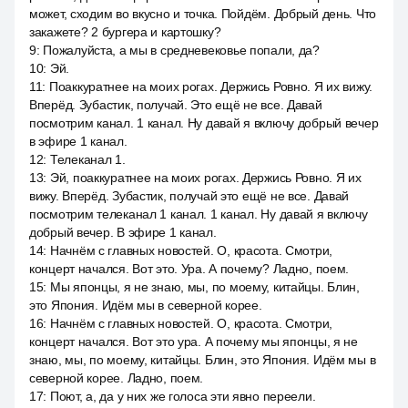
может, сходим во вкусно и точка. Пойдём. Добрый день. Что
закажете? 2 бургера и картошку?
9
:
Пожалуйста, а мы в средневековье попали, да?
10
:
Эй.
11
:
Поаккуратнее на моих рогах. Держись Ровно. Я их вижу.
Вперёд. Зубастик, получай. Это ещё не все. Давай
посмотрим канал. 1 канал. Ну давай я включу добрый вечер
в эфире 1 канал.
12
:
Телеканал 1.
13
:
Эй, поаккуратнее на моих рогах. Держись Ровно. Я их
вижу. Вперёд. Зубастик, получай это ещё не все. Давай
посмотрим телеканал 1 канал. 1 канал. Ну давай я включу
добрый вечер. В эфире 1 канал.
14
:
Начнём с главных новостей. О, красота. Смотри,
концерт начался. Вот это. Ура. А почему? Ладно, поем.
15
:
Мы японцы, я не знаю, мы, по моему, китайцы. Блин,
это Япония. Идём мы в северной корее.
16
:
Начнём с главных новостей. О, красота. Смотри,
концерт начался. Вот это ура. А почему мы японцы, я не
знаю, мы, по моему, китайцы. Блин, это Япония. Идём мы в
северной корее. Ладно, поем.
17
:
Поют, а, да у них же голоса эти явно переели.