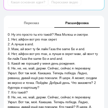
Какая основная идея?
Перескажи видео
Пересказ
Расшифровка
0
:
Ну это просто ты кто такой? Яма Молош и смотри.
1
:
Нет, айфон вот pro max серет.
2
:
А лучше в and.
3
:
Мам, ай вонт ту би лайк Газа the same Бо и and.
4
:
Нет, айфон вот pro max, а лучше в серет мам, ай вонт ту
би лайк Газа the same Бо и and and.
5
:
Какой же гороший у меня день рождения.
6
:
Не, не, не, май, держи. Сейчас, сейчас я перехвачу.
Украл. Вот так моё. Какашка. Теперь победа. Ладно,
реванш, давай ещё раз поехали. Я шорк. А может, сходим
во вкусно и точка. Пойдём. Добрый день. Что закажете? 2
бургера и картошку?
7
:
Кто такой?
8
:
Не, не, не, май, держи. Сейчас, сейчас я перехвачу.
Украл. Вот так, моё. Какашка. Теперь победа. Ладно,
реванш, давай ещё раз поехали. Кто такой? Я шорк. А