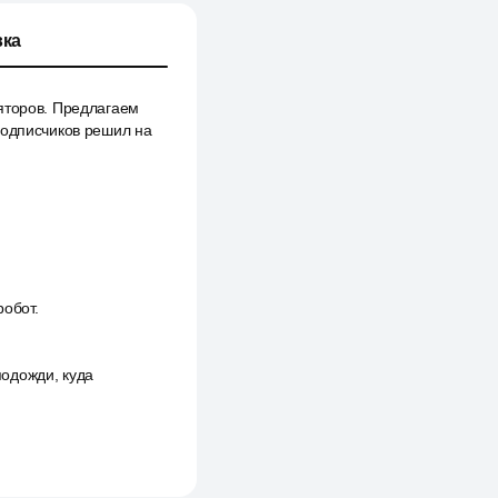
ка
яторов. Предлагаем
подписчиков решил на
робот.
подожди, куда