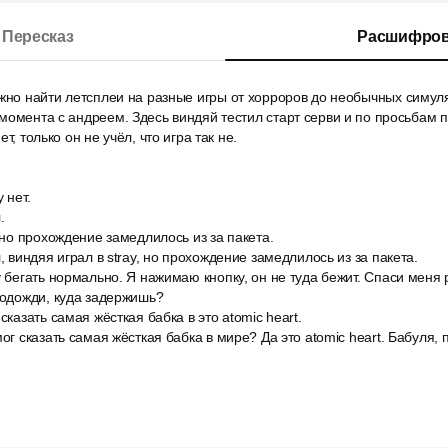
Пересказ
Расшифров
ожно найти летсплеи на разные игры от хорроров до необычных симул
момента с андреем. Здесь виндяй тестил старт серви и по просьбам 
т, только он не учёл, что игра так не.
 нет.
.
, но прохождение замедлилось из за пакета.
, виндяя играл в stray, но прохождение замедлилось из за пакета.
у бегать нормально. Я нажимаю кнопку, он не туда бежит. Спаси меня 
подожди, куда задержишь?
сказать самая жёсткая бабка в это atomic heart.
мог сказать самая жёсткая бабка в мире? Да это atomic heart. Бабуля, 