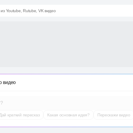
 из Youtube, Rutube, VK видео
о видео
т?
Дай краткий пересказ
Какая основная идея?
Перескажи видео