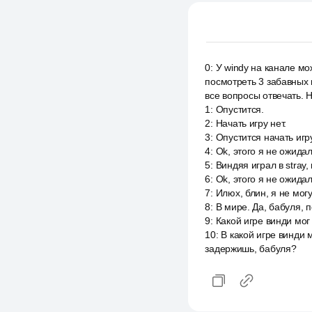
0
:
У windy на канале м
посмотреть 3 забавных 
все вопросы отвечать. Не
1
:
Опустится.
2
:
Начать игру нет.
3
:
Опустится начать игру
4
:
Ok, этого я не ожидал
5
:
Виндяя играл в stray
6
:
Ok, этого я не ожидал
7
:
Илюх, блин, я не мог
8
:
В мире. Да, бабуля, 
9
:
Какой игре винди мог 
10
:
В какой игре винди 
задержишь, бабуля?