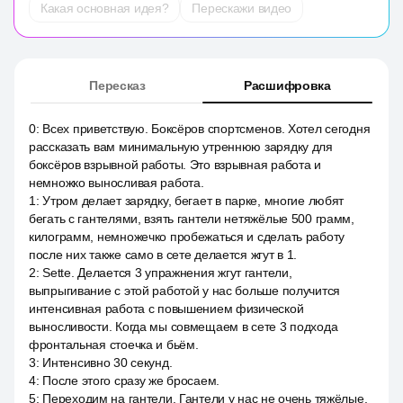
Какая основная идея?
Перескажи видео
Пересказ
Расшифровка
0
:
Всех приветствую. Боксёров спортсменов. Хотел сегодня
рассказать вам минимальную утреннюю зарядку для
боксёров взрывной работы. Это взрывная работа и
немножко выносливая работа.
1
:
Утром делает зарядку, бегает в парке, многие любят
бегать с гантелями, взять гантели нетяжёлые 500 грамм,
килограмм, немножечко пробежаться и сделать работу
после них также само в сете делается жгут в 1.
2
:
Sette. Делается 3 упражнения жгут гантели,
выпрыгивание с этой работой у нас больше получится
интенсивная работа с повышением физической
выносливости. Когда мы совмещаем в сете 3 подхода
фронтальная стоечка и бьём.
3
:
Интенсивно 30 секунд.
4
:
После этого сразу же бросаем.
5
:
Переходим на гантели. Гантели у нас не очень тяжёлые.