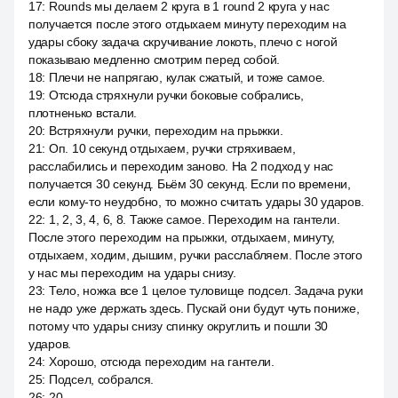
17
:
Rounds мы делаем 2 круга в 1 round 2 круга у нас
получается после этого отдыхаем минуту переходим на
удары сбоку задача скручивание локоть, плечо с ногой
показываю медленно смотрим перед собой.
18
:
Плечи не напрягаю, кулак сжатый, и тоже самое.
19
:
Отсюда стряхнули ручки боковые собрались,
плотненько встали.
20
:
Встряхнули ручки, переходим на прыжки.
21
:
Оп. 10 секунд отдыхаем, ручки стряхиваем,
расслабились и переходим заново. На 2 подход у нас
получается 30 секунд. Бьём 30 секунд. Если по времени,
если кому-то неудобно, то можно считать удары 30 ударов.
22
:
1, 2, 3, 4, 6, 8. Также самое. Переходим на гантели.
После этого переходим на прыжки, отдыхаем, минуту,
отдыхаем, ходим, дышим, ручки расслабляем. После этого
у нас мы переходим на удары снизу.
23
:
Тело, ножка все 1 целое туловище подсел. Задача руки
не надо уже держать здесь. Пускай они будут чуть пониже,
потому что удары снизу спинку округлить и пошли 30
ударов.
24
:
Хорошо, отсюда переходим на гантели.
25
:
Подсел, собрался.
26
:
20.