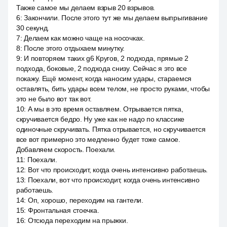
Также самое мы делаем взрыв 20 взрывов.
6
:
Закончили. После этого тут же мы делаем выпрыгивание
30 секунд.
7
:
Делаем как можно чаще на носочках.
8
:
После этого отдыхаем минутку.
9
:
И повторяем таких g6 Кругов, 2 подхода, прямые 2
подхода, боковые, 2 подхода снизу. Сейчас я это все
покажу. Ещё момент, когда наносим удары, стараемся
оставлять, бить удары всем телом, не просто руками, чтобы
это не было вот так вот.
10
:
А мы в это время оставляем. Отрывается пятка,
скручивается бедро. Ну уже как не надо по классике
одиночные скручивать. Пятка отрывается, но скручивается
все вот примерно это медленно будет тоже самое.
Добавляем скорость. Поехали.
11
:
Поехали.
12
:
Вот что происходит, когда очень интенсивно работаешь.
13
:
Поехали, вот что происходит, когда очень интенсивно
работаешь.
14
:
Оп, хорошо, переходим на гантели.
15
:
Фронтальная стоечка.
16
:
Отсюда переходим на прыжки.