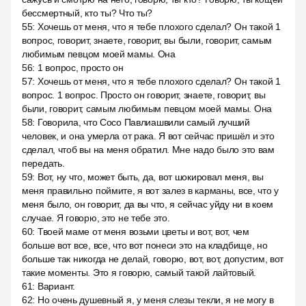
бессмертный, кто ты? Что ты?
55
:
Хочешь от меня, что я тебе плохого сделал? Он такой 1
вопрос, говорит, знаете, говорит, вы были, говорит, самым
любимым певцом моей мамы. Она
56
:
1 вопрос, просто он
57
:
Хочешь от меня, что я тебе плохого сделал? Он такой 1
вопрос. 1 вопрос. Просто он говорит, знаете, говорит, вы
были, говорит, самым любимым певцом моей мамы. Она
58
:
Говорила, что Сосо Павлиашвили самый лучший
человек, и она умерла от рака. Я вот сейчас пришёл и это
сделал, чтоб вы на меня обратил. Мне надо было это вам
передать.
59
:
Вот, ну что, может быть, да, вот шокировал меня, вы
меня правильно поймите, я вот залез в карманы, все, что у
меня было, он говорит, да вы что, я сейчас уйду ни в коем
случае. Я говорю, это не тебе это.
60
:
Твоей маме от меня возьми цветы и вот, вот, чем
больше вот все, все, что вот понеси это на кладбище, но
больше так никогда не делай, говорю, вот, вот, допустим, вот
такие моменты. Это я говорю, самый такой лайтовый.
61
:
Вариант.
62
:
Но очень душевный я, у меня слезы текли, я не могу в