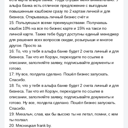
альфа банка есть отличное предложение с выгодным
повышенным кэшбэком сразу по 2 картам личной и для
бизнеса. Открываешь личный бизнес счёт и
15
:
Пользуешься всеми преимуществами. Получаешь
кэшбэк 10% на все по бизнес карте и 15% на такси по
личной карте. Также тебе будут доступны единый менеджер
для решения всех вопросов скидки, розыгрыши и многое
другое. Просто за
16
:
То, что у тебя в альфа банке будет 2 счета личный и для
бизнеса. Так что ип Корзун, переходите по ссылке в
описании, заполняйте заявку, подписывайте документы и
готово.
17
:
Ну все, полдела сделано. Пошёл бизнес запускать.
Спасибо.
18
:
То, что у тебя в альфа банке будет 2 счета личный и для
бизнеса. Так что ип Корзун, переходите по ссылке в
описании, заполняйте заявку, подписывайте документы и
готово. Ну все, полдела сделано. Пошёл бизнес запускать.
Спасибо.
19
:
Михалыч, слав, как бы высоко ты не летал, помни, с кем
ты ползал.
20
:
Мясницкая frank by.