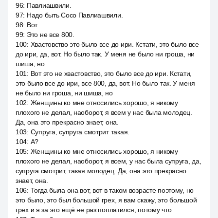
96
:
Павлиашвили.
97
:
Надо быть Сосо Павлиашвили.
98
:
Вот.
99
:
Это не все 800.
100
:
Хвастовство это было все до ири. Кстати, это было все
до ири, да, вот. Но было так. У меня не было ни гроша, ни
шиша, но
101
:
Вот это не хвастовство, это было все до ири. Кстати,
это было все до ири, все 800, да, вот. Но было так. У меня
не было ни гроша, ни шиша, но
102
:
Женщины ко мне относились хорошо, я никому
плохого не делал, наоборот, я всем у нас была молодец.
Да, она это прекрасно знает, она.
103
:
Супруга, супруга смотрит такая.
104
:
А?
105
:
Женщины ко мне относились хорошо, я никому
плохого не делал, наоборот, я всем, у нас была супруга, да,
супруга смотрит, такая молодец. Да, она это прекрасно
знает, она.
106
:
Тогда была она вот, вот в таком возрасте поэтому, но
это было, это был большой грех, я вам скажу, это большой
грех и я за это ещё не раз поплатился, потому что