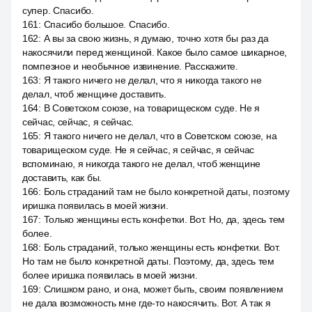
супер. Спасибо.
161
:
Спасибо большое. Спасибо.
162
:
А вы за свою жизнь, я думаю, точно хотя бы раз да
накосячили перед женщиной. Какое было самое шикарное,
помпезное и необычное извинение. Расскажите.
163
:
Я такого ничего не делал, что я никогда такого не
делал, чтоб женщине доставить.
164
:
В Советском союзе, на товарищеском суде. Не я
сейчас, сейчас, я сейчас.
165
:
Я такого ничего не делал, что в Советском союзе, на
товарищеском суде. Не я сейчас, я сейчас, я сейчас
вспоминаю, я никогда такого не делал, чтоб женщине
доставить, как бы.
166
:
Боль страданий там не было конкретной даты, поэтому
иришка появилась в моей жизни.
167
:
Только женщины есть конфетки. Вот. Но, да, здесь тем
более.
168
:
Боль страданий, только женщины есть конфетки. Вот.
Но там не было конкретной даты. Поэтому, да, здесь тем
более иришка появилась в моей жизни.
169
:
Слишком рано, и она, может быть, своим появлением
не дала возможность мне где-то накосячить. Вот. А так я