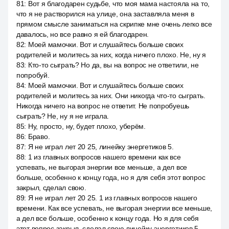
81
:
Вот я благодарен судьбе, что моя мама настояла на то,
что я не растворился на улице, она заставляла меня в
прямом смысле заниматься на скрипке мне очень легко все
давалось, но все равно я ей благодарен.
82
:
Моей мамочки. Вот и слушайтесь больше своих
родителей и молитесь за них, когда ничего плохо. Не, ну я
83
:
Кто-то сыграть? Но да, вы на вопрос не ответили, не
попробуй.
84
:
Моей мамочки. Вот и слушайтесь больше своих
родителей и молитесь за них. Они никогда что-то сыграть.
Никогда ничего на вопрос не ответит. Не попробуешь
сыграть? Не, ну я не играла.
85
:
Ну, просто, ну, будет плохо, уберём.
86
:
Браво.
87
:
Я не играл лет 20 25, линейку энергетиков 5.
88
:
1 из главных вопросов нашего времени как все
успевать, не выгорая энергии все меньше, а дел все
больше, особенно к концу года, но я для себя этот вопрос
закрыл, сделал свою.
89
:
Я не играл лет 20 25. 1 из главных вопросов нашего
времени. Как все успевать, не выгорая энергии все меньше,
а дел все больше, особенно к концу года. Но я для себя
этот вопрос закрыл, сделал свою линейку энергетиков 5.