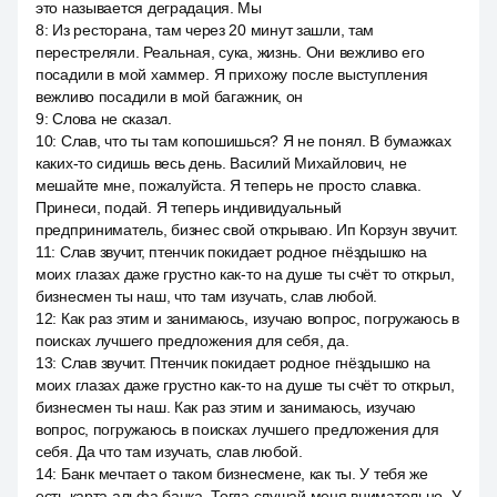
это называется деградация. Мы
8
:
Из ресторана, там через 20 минут зашли, там
перестреляли. Реальная, сука, жизнь. Они вежливо его
посадили в мой хаммер. Я прихожу после выступления
вежливо посадили в мой багажник, он
9
:
Слова не сказал.
10
:
Слав, что ты там копошишься? Я не понял. В бумажках
каких-то сидишь весь день. Василий Михайлович, не
мешайте мне, пожалуйста. Я теперь не просто славка.
Принеси, подай. Я теперь индивидуальный
предприниматель, бизнес свой открываю. Ип Корзун звучит.
11
:
Слав звучит, птенчик покидает родное гнёздышко на
моих глазах даже грустно как-то на душе ты счёт то открыл,
бизнесмен ты наш, что там изучать, слав любой.
12
:
Как раз этим и занимаюсь, изучаю вопрос, погружаюсь в
поисках лучшего предложения для себя, да.
13
:
Слав звучит. Птенчик покидает родное гнёздышко на
моих глазах даже грустно как-то на душе ты счёт то открыл,
бизнесмен ты наш. Как раз этим и занимаюсь, изучаю
вопрос, погружаюсь в поисках лучшего предложения для
себя. Да что там изучать, слав любой.
14
:
Банк мечтает о таком бизнесмене, как ты. У тебя же
есть карта альфа банка. Тогда слушай меня внимательно. У