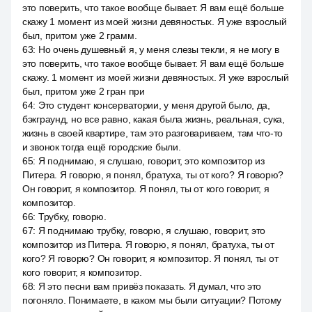
это поверить, что такое вообще бывает. Я вам ещё больше
скажу 1 момент из моей жизни девяностых. Я уже взрослый
был, притом уже 2 грамм.
63
:
Но очень душевный я, у меня слезы текли, я не могу в
это поверить, что такое вообще бывает. Я вам ещё больше
скажу. 1 момент из моей жизни девяностых. Я уже взрослый
был, притом уже 2 гран при
64
:
Это студент консерватории, у меня другой было, да,
бэкграунд, но все равно, какая была жизнь, реальная, сука,
жизнь в своей квартире, там это разговариваем, там что-то
и звонок тогда ещё городские были.
65
:
Я поднимаю, я слушаю, говорит, это композитор из
Питера. Я говорю, я понял, братуха, ты от кого? Я говорю?
Он говорит, я композитор. Я понял, ты от кого говорит, я
композитор.
66
:
Трубку, говорю.
67
:
Я поднимаю трубку, говорю, я слушаю, говорит, это
композитор из Питера. Я говорю, я понял, братуха, ты от
кого? Я говорю? Он говорит, я композитор. Я понял, ты от
кого говорит, я композитор.
68
:
Я это песни вам привёз показать. Я думал, что это
погоняло. Понимаете, в каком мы были ситуации? Потому