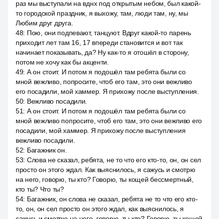
раз мы выступали на вднх под открытым небом, был какой-
то городской праздник, я выхожу, там, люди там, ну, мы
Любим друг друга.
48
:
Пою, они подпевают, танцуют. Вдруг какой-то парень
приходит лет там 16, 17 впереди становится и вот так
начинает показывать, да? Ну как-то я отошёл в сторону,
потом не хочу как бы акценти.
49
:
А он стоит. И потом я подошёл там ребята были со
мной вежливо, попросите, чтоб его там, это они вежливо
его посадили, мой хаммер. Я прихожу после выступления.
50
:
Вежливо посадили.
51
:
А он стоит. И потом я подошёл там ребята были со
мной вежливо попросите, чтоб его там, это они вежливо его
посадили, мой хаммер. Я прихожу после выступления
вежливо посадили.
52
:
Багажник он.
53
:
Слова не сказал, ребята, не то что его кто-то, он, он сел
просто он этого ждал. Как выяснилось, я сажусь и смотрю
на него, говорю, ты кто? Говорю, ты кощей бессмертный,
кто ты? Что ты?
54
:
Багажник, он слова не сказал, ребята не то что его кто-
то, он, он сел просто он этого ждал, как выяснилось, я
сажусь и смотрю на него, говорю, ты кто? Говорю, ты кощей