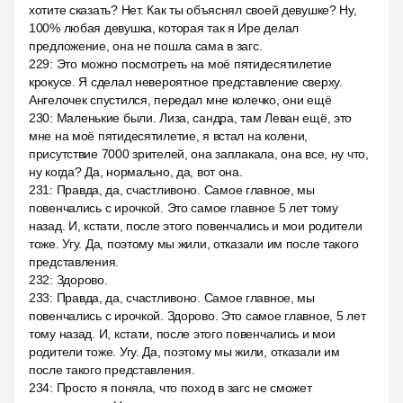
хотите сказать? Нет. Как ты объяснял своей девушке? Ну,
100% любая девушка, которая так я Ире делал
предложение, она не пошла сама в загс.
229
:
Это можно посмотреть на моё пятидесятилетие
крокусе. Я сделал невероятное представление сверху.
Ангелочек спустился, передал мне колечко, они ещё
230
:
Маленькие были. Лиза, сандра, там Леван ещё, это
мне на моё пятидесятилетие, я встал на колени,
присутствие 7000 зрителей, она заплакала, она все, ну что,
ну когда? Да, нормально, да, вот она.
231
:
Правда, да, счастливоно. Самое главное, мы
повенчались с ирочкой. Это самое главное 5 лет тому
назад. И, кстати, после этого повенчались и мои родители
тоже. Угу. Да, поэтому мы жили, отказали им после такого
представления.
232
:
Здорово.
233
:
Правда, да, счастливоно. Самое главное, мы
повенчались с ирочкой. Здорово. Это самое главное, 5 лет
тому назад. И, кстати, после этого повенчались и мои
родители тоже. Угу. Да, поэтому мы жили, отказали им
после такого представления.
234
:
Просто я поняла, что поход в загс не сможет