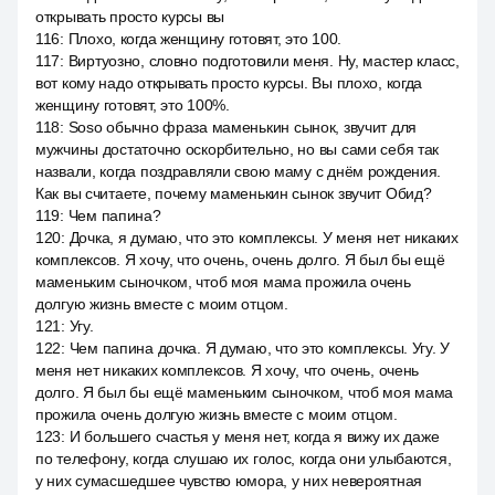
открывать просто курсы вы
116
:
Плохо, когда женщину готовят, это 100.
117
:
Виртуозно, словно подготовили меня. Ну, мастер класс,
вот кому надо открывать просто курсы. Вы плохо, когда
женщину готовят, это 100%.
118
:
Soso обычно фраза маменькин сынок, звучит для
мужчины достаточно оскорбительно, но вы сами себя так
назвали, когда поздравляли свою маму с днём рождения.
Как вы считаете, почему маменькин сынок звучит Обид?
119
:
Чем папина?
120
:
Дочка, я думаю, что это комплексы. У меня нет никаких
комплексов. Я хочу, что очень, очень долго. Я был бы ещё
маменьким сыночком, чтоб моя мама прожила очень
долгую жизнь вместе с моим отцом.
121
:
Угу.
122
:
Чем папина дочка. Я думаю, что это комплексы. Угу. У
меня нет никаких комплексов. Я хочу, что очень, очень
долго. Я был бы ещё маменьким сыночком, чтоб моя мама
прожила очень долгую жизнь вместе с моим отцом.
123
:
И большего счастья у меня нет, когда я вижу их даже
по телефону, когда слушаю их голос, когда они улыбаются,
у них сумасшедшее чувство юмора, у них невероятная