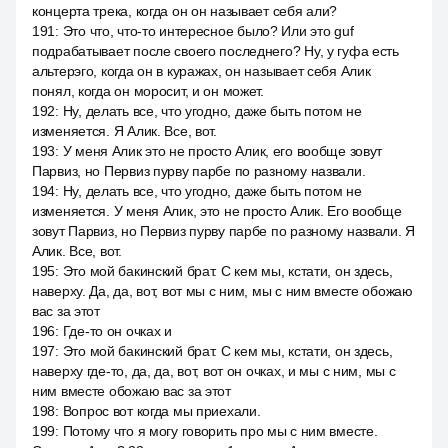
концерта трека, когда он он называет себя али?
191
:
Это что, что-то интересное было? Или это guf
подрабатывает после своего последнего? Ну, у гуфа есть
альтерэго, когда он в куражах, он называет себя Алик
понял, когда он моросит, и он может.
192
:
Ну, делать все, что угодно, даже быть потом не
изменяется. Я Алик. Все, вот.
193
:
У меня Алик это не просто Алик, его вообще зовут
Парвиз, но Первиз пурву парбе по разному назвали.
194
:
Ну, делать все, что угодно, даже быть потом не
изменяется. У меня Алик, это не просто Алик. Его вообще
зовут Парвиз, но Первиз пурву парбе по разному назвали. Я
Алик. Все, вот.
195
:
Это мой бакинский брат. С кем мы, кстати, он здесь,
наверху. Да, да, вот, вот мы с ним, мы с ним вместе обожаю
вас за этот
196
:
Где-то он очках и
197
:
Это мой бакинский брат. С кем мы, кстати, он здесь,
наверху где-то, да, да, вот, вот он очках, и мы с ним, мы с
ним вместе обожаю вас за этот
198
:
Вопрос вот когда мы приехали.
199
:
Потому что я могу говорить про мы с ним вместе.