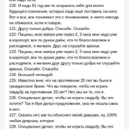
220
:
И надо 61 год как-то сохранить себя для моего
будущего поколения, которых надо ещё поставить на ноги.
Вот и все, все понимают это с пониманием, и никто никогда
не обижался, если я говорю.
221
:
Другу только добра. Спасибо. Спасибо.
222
:
Пацаны, мне завтра уже через 2, 3 часа мне надо уже
в аэропорт, все по рукам даём, что-то благословляем и
расходимся, и желаем. Друг, не слушайте вранье.
223
:
Пацаны, мне завтра уже через 2, 3 часа мне надо уже
в аэропорт, все по рукам даём, что-то благословляем и
расходимся, и желаем друг другу только добра не слушайте
вранье. Спасибо. Спасибо.
224
:
Большой легендой.
225
:
Известно мне, что на протяжении 20 лет вы были в
гражданском браке. Что вы говорили, чтобы не играть
свадьбу на протяжении 20 лет? Нет, мы не то, что я.
226
:
Специально делал, чтобы не играть свадьбу. Вы это
хотите? Так я Ире делал предложение, она не пошла сама
в загс.
227
:
Сказать нет, как ты объяснял своей девушке, ну, 100%
любая девушка, которая
228
:
Специально делал, чтобы не играть свадьбу. Вы это