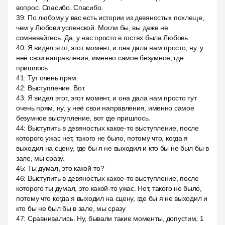
вопрос. Спасибо. Спасибо.
39
:
По любому у вас есть истории из девяностых похлеще,
чем у Любови успенской. Могли бы, вы даже не
сомневайтесь. Да, у нас просто в гостях была Любовь.
40
:
Я видел этот, этот момент, и она дала нам просто, ну, у
неё свои направления, именно самое безумное, где
пришлось.
41
:
Тут очень прям.
42
:
Выступление. Вот.
43
:
Я видел этот, этот момент, и она дала нам просто тут
очень прям, ну, у неё свои направления, именно самое
безумное выступление, вот где пришлось.
44
:
Выступить в девяностых какое-то выступление, после
которого ужас нет, такого не было, потому что, когда я
выходил на сцену, где бы я не выходил и кто бы не был бы в
зале, мы сразу.
45
:
Ты думал, это какой-то?
46
:
Выступить в девяностых какое-то выступление, после
которого ты думал, это какой-то ужас. Нет, такого не было,
потому что когда я выходил на сцену, где бы я не выходил и
кто бы не был бы в зале, мы сразу
47
:
Сравнивались. Ну, бывали такие моменты, допустим, 1