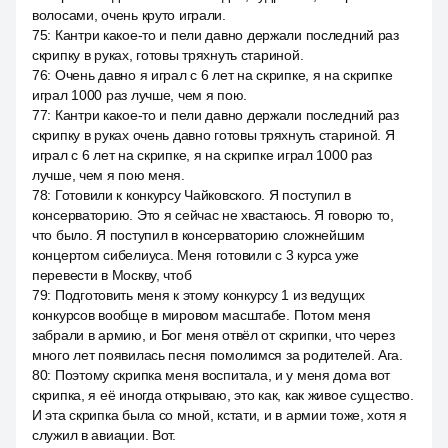
волосами, очень круто играли.
75
:
Кантри какое-то и пели давно держали последний раз
скрипку в руках, готовы тряхнуть стариной.
76
:
Очень давно я играл с 6 лет на скрипке, я на скрипке
играл 1000 раз лучше, чем я пою.
77
:
Кантри какое-то и пели давно держали последний раз
скрипку в руках очень давно готовы тряхнуть стариной. Я
играл с 6 лет на скрипке, я на скрипке играл 1000 раз
лучше, чем я пою меня.
78
:
Готовили к конкурсу Чайковского. Я поступил в
консерваторию. Это я сейчас не хвастаюсь. Я говорю то,
что было. Я поступил в консерваторию сложнейшим
концертом сибелиуса. Меня готовили с 3 курса уже
перевести в Москву, чтоб
79
:
Подготовить меня к этому конкурсу 1 из ведущих
конкурсов вообще в мировом масштабе. Потом меня
забрали в армию, и Бог меня отвёл от скрипки, что через
много лет появилась песня помолимся за родителей. Ага.
80
:
Поэтому скрипка меня воспитала, и у меня дома вот
скрипка, я её иногда открываю, это как, как живое существо.
И эта скрипка была со мной, кстати, и в армии тоже, хотя я
служил в авиации. Вот.