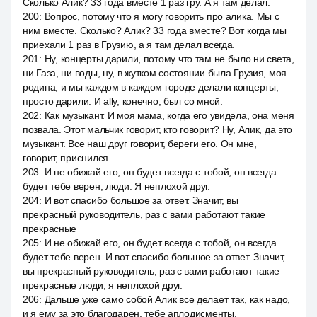
Сколько Алик? 33 года вместе 1 раз гру. А я там делал.
200
:
Вопрос, потому что я могу говорить про алика. Мы с
ним вместе. Сколько? Алик? 33 года вместе? Вот когда мы
приехали 1 раз в Грузию, а я там делал всегда.
201
:
Ну, концерты дарили, потому что там не было ни света,
ни Газа, ни воды, ну, в жутком состоянии была Грузия, моя
родина, и мы каждом в каждом городе делали концерты,
просто дарили. И ally, конечно, был со мной.
202
:
Как музыкант. И моя мама, когда его увидела, она меня
позвала. Этот мальчик говорит, кто говорит? Ну, Алик, да это
музыкант. Все наш друг говорит, береги его. Он мне,
говорит, приснился.
203
:
И не обижай его, он будет всегда с тобой, он всегда
будет тебе верен, люди. Я неплохой друг.
204
:
И вот спасибо большое за ответ. Значит, вы
прекрасный руководитель, раз с вами работают такие
прекрасные
205
:
И не обижай его, он будет всегда с тобой, он всегда
будет тебе верен. И вот спасибо большое за ответ. Значит,
вы прекрасный руководитель, раз с вами работают такие
прекрасные люди, я неплохой друг.
206
:
Дальше уже само собой Алик все делает так, как надо,
и я ему за это благодарен, тебе аплодисменты.