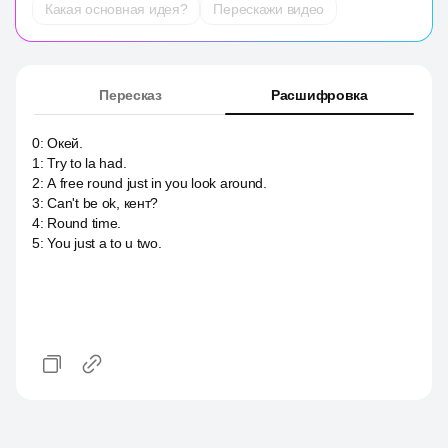
Какая основная идея?
Перескажи видео
Пересказ
Расшифровка
0
:
Окей.
1
:
Try to la had.
2
:
А free round just in you look around.
3
:
Can't be ok, кент?
4
:
Round time.
5
:
You just a to u two.