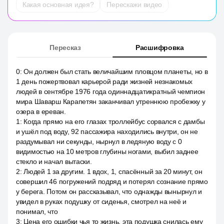
Какая основная идея?
Перескажи видео
Пересказ
Расшифровка
0
:
Он должен был стать величайшим пловцом планеты, но в
1 день пожертвовал карьерой ради жизней незнакомых
людей в сентябре 1976 года одиннадцатикратный чемпион
мира Шаварш Карапетян заканчивал утреннюю пробежку у
озера в ереван.
1
:
Когда прямо на его глазах троллейбус сорвался с дамбы
и ушёл под воду, 92 пассажира находились внутри, он не
раздумывал ни секунды, нырнул в ледяную воду с 0
видимостью на 10 метров глубины ногами, выбил заднее
стекло и начал вытаски.
2
:
Людей 1 за другим. 1 вдох, 1, спасённый за 20 минут, он
совершил 46 погружений подряд и потерял сознание прямо
у берега. Потом он рассказывал, что однажды вынырнул и
увидел в руках подушку от сиденья, смотрел на неё и
понимал, что
3
:
Цена его ошибки чья то жизнь, эта подушка снилась ему