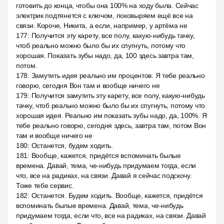
готовить до конца, чтобы она 100% на ходу была. Сейчас
электрик подтянется с ключом, поковыряем ещё все на
связи. Короче, Никита, а если, например, у артёма не
177
:
Получится эту карету, все полу, какую-нибудь тачку,
чтоб реально можно было бы их спугнуть, потому что
хорошая. Показать зубы надо, да, 100 здесь завтра там,
потом.
178
:
Замутить идея реально им процентов. Я тебе реально
говорю, сегодня Вон там и вообще ничего не
179
:
Получится замутить эту карету, все полу, какую-нибудь
тачку, чтоб реально можно было бы их спугнуть, потому что
хорошая идея. Реально им показать зубы надо, да, 100%. Я
тебе реально говорю, сегодня здесь, завтра там, потом Вон
там и вообще ничего не
180
:
Останется, будем ходить.
181
:
Вообще, кажется, придётся вспоминать былые
времена. Давай, тема, че-нибудь придумаем тогда, если
что, все на радиках, на связи. Давай я сейчас подскочу.
Тоже тебе сервис.
182
:
Останется. Будем ходить. Вообще, кажется, придётся
вспоминать былые времена. Давай, тема, че-нибудь
придумаем тогда, если что, все на радиках, на связи. Давай