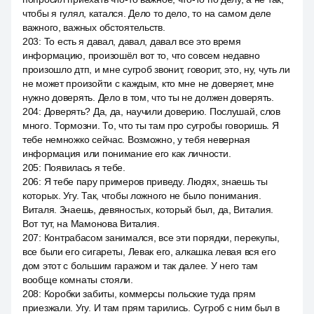
чтобы я гулял, катался. Дело то дело, то на самом деле
важного, важных обстоятельств.
203
:
То есть я давал, давал, давал все это время
информацию, произошёл вот то, что совсем недавно
произошло дтп, и мне сугроб звонит, говорит, это, ну, чуть ли
не может произойти с каждым, кто мне не доверяет, мне
нужно доверять. Дело в том, что ты не должен доверять.
204
:
Доверять? Да, да, научили доверию. Послушай, слов
много. Тормозни. То, что ты там про сугробы говоришь. Я
тебе немножко сейчас. Возможно, у тебя неверная
информация или понимание его как личности.
205
:
Появилась я тебе.
206
:
Я тебе пару примеров приведу. Людях, знаешь ты
которых. Угу. Так, чтобы ложного не было понимания.
Виталя. Знаешь, девяностых, который был, да, Виталия.
Вот тут, на Мамонова Виталия.
207
:
Контрабасом занимался, все эти порядки, перекупы,
все были его сигареты, Левак его, алкашка левая вся его
дом этот с большим гаражом и так далее. У него там
вообще комнаты стояли.
208
:
Коробки забиты, коммерсы польские туда прям
приезжали. Угу. И там прям тарились. Сугроб с ним был в