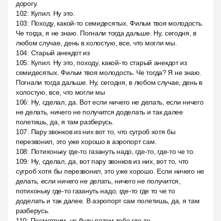
дорогу.
102
:
Купил. Ну это.
103
:
Походу, какой-то семидесятых. Фильм твоя молодость.
Че тогда, я не знаю. Погнали тогда дальше. Ну, сегодня, в
любом случае, день в холостую, все, что могли мы.
104
:
Старый анекдот из
105
:
Купил. Ну это, походу, какой-то старый анекдот из
семидесятых. Фильм твоя молодость. Че тогда? Я не знаю.
Погнали тогда дальше. Ну, сегодня, в любом случае, день в
холостую, все, что могли мы
106
:
Ну, сделал, да. Вот если ничего не делать, если ничего
не делать, ничего не получится доделать и так далее
полетишь, да, я там разберусь.
107
:
Пару звонков из них вот то, что сугроб хотя бы
перезвонил, это уже хорошо в аэропорт сам.
108
:
Потихоньку где-то газануть надо, где-то, где-то че то.
109
:
Ну, сделал, да, вот пару звонков из них, вот то, что
сугроб хотя бы перезвонил, это уже хорошо. Если ничего не
делать, если ничего не делать, ничего не получится,
потихоньку где-то газануть надо, где-то где то че то
доделать и так далее. В аэропорт сам полетишь, да, я там
разберусь.
110
:
Посмотрим, че буду потом тебе где-то.