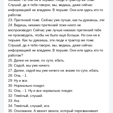
Слушай, да я тебе говорю, мы, видишь, даже сейчас
информацией не владеем. В тюрьме. Они или здесь кто-то
работае.
23
:
Претензий тоже. Сейчас уже лучше, как ты думаешь, эти
24
:
Видишь, никаких претензий тоже никто не
воспроизводит. Сейчас уже лучше никаких претензий тебе
не производить, чтобы не было ещё больше. Но они не в
тюрьме. Как ты думаешь, эти люди и трактор же тоже.
Слушай, да я тебе говорю, мы, видишь, даже сейчас
информацией не владеем. В тюрьме. Они или здесь кто-то
работае?
25
:
Далее не знаем, по сути, ебать.
26
:
Седой, мы уже ничего.
27
:
Далее, седой мы уже ничего не знаем по сути, ебать.
28
:
Опа, - 1.
29
:
Ну и все.
30
:
Нормально поедет.
31
:
Опа, - 1. Ну и все нормально поедет.
32
:
Тяжёлый, слушай.
33
:
Ага.
34
:
Тяжёлый, слушай, ага.
35
:
Основание. А звонит звонок, который перезванивает.