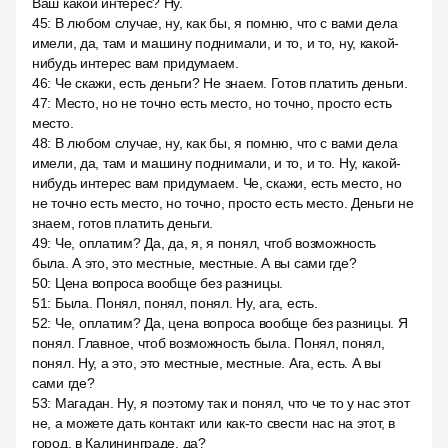
Ваш какой интерес? Ну.
45
:
В любом случае, ну, как бы, я помню, что с вами дела
имели, да, там и машину поднимали, и то, и то, ну, какой-
нибудь интерес вам придумаем.
46
:
Че скажи, есть деньги? Не знаем. Готов платить деньги.
47
:
Место, но не точно есть место, но точно, просто есть
место.
48
:
В любом случае, ну, как бы, я помню, что с вами дела
имели, да, там и машину поднимали, и то, и то. Ну, какой-
нибудь интерес вам придумаем. Че, скажи, есть место, но
не точно есть место, но точно, просто есть место. Деньги не
знаем, готов платить деньги.
49
:
Че, оплатим? Да, да, я, я понял, чтоб возможность
была. А это, это местные, местные. А вы сами где?
50
:
Цена вопроса вообще без разницы.
51
:
Была. Понял, понял, понял. Ну, ага, есть.
52
:
Че, оплатим? Да, цена вопроса вообще без разницы. Я
понял. Главное, чтоб возможность была. Понял, понял,
понял. Ну, а это, это местные, местные. Ага, есть. А вы
сами где?
53
:
Магадан. Ну, я поэтому так и понял, что че то у нас этот
не, а можете дать контакт или как-то свести нас на этот, в
город, в Калининграде, да?