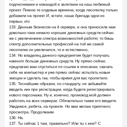
подписчиками и командой и залетаем на наш любимый
проект. Помню те олдовые времена, когда лесопилку только
добавили на проект. И, кстати, наша бригада одни из
первых, кто
133
:
Данным бизнесом на 4 сервере, и она приносила нам
довольно-таки немало хороших денежных средств сейчас
же с увеличением спектра возможностей работяг, то бишь
спектр дополнительных профессий на той же самой
лесопилке он увеличился, то и естественно,
134
:
Но владелец данного предприятия будет получать
намного больше денежных средств. Ну прямо сейчас
предлагаю вам спуститься по ссылке в описании, скачать
себе на компьютер и уже прямо сейчас испытать новые
эмоции и сделать так, чтобы время для вас пролетело.
135
:
Теснейшим образом, по стандарту, не забывайте
вводить ник при регистрации, когда будете регистрировать
нового персонажа. Ну и, конечно, промокод мой должен
работать на всех серверах. Обязательно также его вводите.
Увидимся, ребята, на проекте. Но вам желаю приятного
просмотра. Продолжаем
136
:
На.
137
:
Ты сейчас 1 там, правильно? Или ты с кем? С