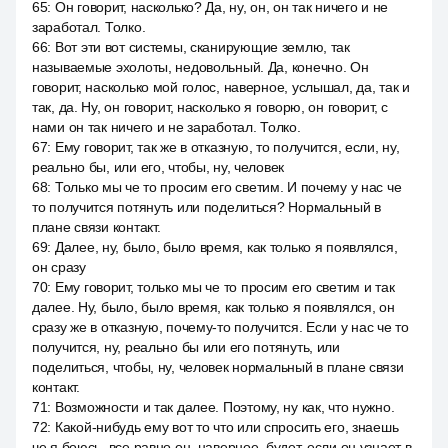
65
:
Он говорит, насколько? Да, ну, он, он так ничего и не
заработал. Толко.
66
:
Вот эти вот системы, сканирующие землю, так
называемые эхолоты, недовольный. Да, конечно. Он
говорит, насколько мой голос, наверное, услышал, да, так и
так, да. Ну, он говорит, насколько я говорю, он говорит, с
нами он так ничего и не заработал. Толко.
67
:
Ему говорит, так же в отказную, то получится, если, ну,
реально бы, или его, чтобы, ну, человек
68
:
Только мы че то просим его светим. И почему у нас че
то получится потянуть или поделиться? Нормальный в
плане связи контакт.
69
:
Далее, ну, было, было время, как только я появлялся,
он сразу
70
:
Ему говорит, только мы че то просим его светим и так
далее. Ну, было, было время, как только я появлялся, он
сразу же в отказную, почему-то получится. Если у нас че то
получится, ну, реально бы или его потянуть, или
поделиться, чтобы, ну, человек нормальный в плане связи
контакт.
71
:
Возможности и так далее. Поэтому, ну как, что нужно.
72
:
Какой-нибудь ему вот то что или спросить его, знаешь
че я боюсь, все равно он, наверное, будет, если он узнает в