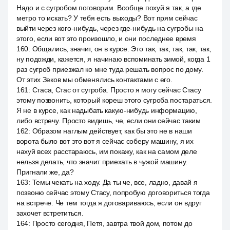
Надо и с сугробом поговорим. Вообще похуй я так, а где
метро то искать? У тебя есть выходы? Вот прям сейчас
выйти через кого-нибудь, через где-нибудь на сугробы на
этого, если вот это произошло, и они последнее время
160
:
Общались, значит, он в курсе. Это так, так, так, так, так,
ну подожди, кажется, я начинаю вспоминать зимой, когда 1
раз сугроб приезжал ко мне туда решать вопрос по дому.
От этих Зеков мы обменялись контактами с его.
161
:
Стаса, Стас от сугроба. Просто я могу сейчас Стасу
этому позвонить, который кореш этого сугроба постараться.
Я не в курсе, как надыбать какую-нибудь информацию,
либо встречу. Просто видишь, че, если они сейчас таким
162
:
Образом наглым действует, как бы это не в наши
ворота было вот это вот я сейчас соберу машину, я их
нахуй всех расстараюсь, им покажу, как на самом деле
нельзя делать, что значит приехать в чужой машину.
Пригнали же, да?
163
:
Темы чекать на ходу. Да ты че, все, ладно, давай я
позвоню сейчас этому Стасу, попробую договориться тогда
на встрече. Че тем тогда я договариваюсь, если он вдруг
захочет встретиться.
164
:
Просто сегодня, Петя, завтра твой дом, потом до