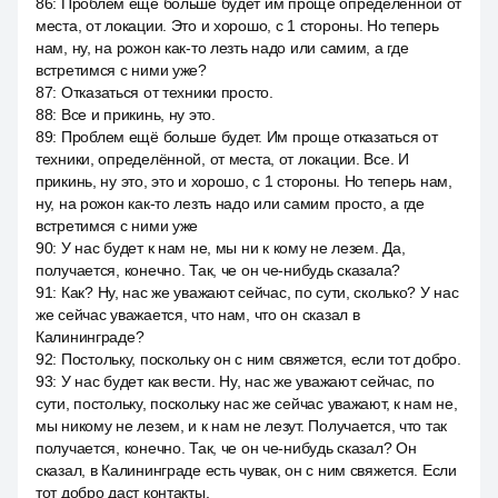
86
:
Проблем ещё больше будет им проще определённой от
места, от локации. Это и хорошо, с 1 стороны. Но теперь
нам, ну, на рожон как-то лезть надо или самим, а где
встретимся с ними уже?
87
:
Отказаться от техники просто.
88
:
Все и прикинь, ну это.
89
:
Проблем ещё больше будет. Им проще отказаться от
техники, определённой, от места, от локации. Все. И
прикинь, ну это, это и хорошо, с 1 стороны. Но теперь нам,
ну, на рожон как-то лезть надо или самим просто, а где
встретимся с ними уже
90
:
У нас будет к нам не, мы ни к кому не лезем. Да,
получается, конечно. Так, че он че-нибудь сказала?
91
:
Как? Ну, нас же уважают сейчас, по сути, сколько? У нас
же сейчас уважается, что нам, что он сказал в
Калининграде?
92
:
Постольку, поскольку он с ним свяжется, если тот добро.
93
:
У нас будет как вести. Ну, нас же уважают сейчас, по
сути, постольку, поскольку нас же сейчас уважают, к нам не,
мы никому не лезем, и к нам не лезут. Получается, что так
получается, конечно. Так, че он че-нибудь сказал? Он
сказал, в Калининграде есть чувак, он с ним свяжется. Если
тот добро даст контакты.