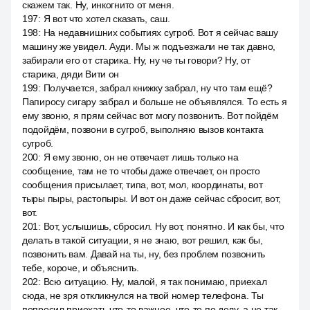
скажем так. Ну, инкогнито от меня.
197
:
Я вот что хотел сказать, саш.
198
:
На недавнишних событиях сугроб. Вот я сейчас вашу
машину же увидел. Ауди. Мы ж подъезжали не так давно,
забирали его от старика. Ну, ну че ты говори? Ну, от
старика, дяди Вити он
199
:
Получается, забрал книжку забрал, ну что там ещё?
Папиросу сигару забрал и больше не объявлялся. То есть я
ему звоню, я прям сейчас вот могу позвонить. Вот пойдём
подойдём, позвони в сугроб, выполняю вызов контакта
сугроб.
200
:
Я ему звоню, он не отвечает лишь только на
сообщение, там не то чтобы даже отвечает, он просто
сообщения присылает, типа, вот, мол, координаты, вот
тыры пыры, растопыры. И вот он даже сейчас сбросит, вот,
вот.
201
:
Вот, услышишь, сбросил. Ну вот, понятно. И как бы, что
делать в такой ситуации, я не знаю, вот решил, как бы,
позвонить вам. Давай на ты, ну, без проблем позвонить
тебе, короче, и объяснить.
202
:
Всю ситуацию. Ну, малой, я так понимаю, приехал
сюда, не зря откликнулся на твой номер телефона. Ты
попросил приехать что-то важное, что-то по делу, а не так,