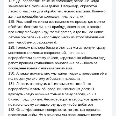
127
:
Да, поработать тоже не помешает, особенно когда
занимаешься любимым делом. Например, обработка
Лесного массива для обработки Лесного массива. Конечно
же, нам понадобится хорошая пила перчатки.
128
:
Реальной же жизни все намного же проще, где можно
обойтись без этих лишних приблуд конечно же, я говорю
про нашу любимую игру radmir games, а где вышло новое
летнее обновление небольшую часть из этого обновления
вам, как обычно, расскажет d.
129
:
Голосом мистера биста в этот раз мы затронули сразу
множество ключевых направлений, полностью
переработали систему кейсов, кардинально обновили ряд
работ, провели крупнейшее обновление пейнтбола за
последнее время с новыми режимами.
130
:
А также значительно улучшили тюрьму, превратив её в
полноценную систему отбывания наказания.
131
:
Лесопилка получила 1 из самых масштабных
переработок в этом обновлении изменения должны
вдохнуть новую жизнь не только в саму работу, но и в
бизнес предприятия. Честно говоря, в свободное время я
по настоящему зачищаю эту доску, чтобы добиться
132
:
Отшлифованных поверхности, но это, как правило,
происходит днём. Ну а вечером мы просыпаемся всеми