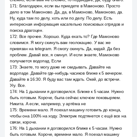
171
:
Благодарен, если вы приедете в Мамоново. Просто
дело в том Мамоново. Да, да, в Мамоново, Мамоново, да.
Ну, куда там по делу, хоть или по делу. По делу. Есть
интересная информация касательно поисковых отрядов и
поиска драгоцен.
172
:
Все прочее. Хорошо. Куда ехать то? Где Мамоново
словимся. Я могу скинуть вам геолокацию. У вас же
привязан на telegram. Я смогу скинуть. Да, кидай. Да без
проблем. Давай все, я скинул. И если знаете, Мамоново
получается водопад. Если
173
:
Знаете, то могу даже не скидывать. Давайте на
водопаде. Давайте где-нибудь часиков ближе к 5 вечером.
Давайте в 16:30. Я буду вас там ждать. Окей, до встречи.
Угу. Все.
174
:
На 1 дыхании я договорился. Ближе к 5 часам. Нужно
быть готовым. Короче, была сейчас ключом поковыряем.
Никита. А если, например, у артёма не
175
:
Времени мало. Я поехал машину готовить до конца,
чтобы она 100% на ходу. Электрик подтянется с ещё все на
связи, короче.
176
:
На 1 дыхании я договорился ближе к 5 часам. Нужно
быть готовым. Короче, времени мало. Я поехал машину