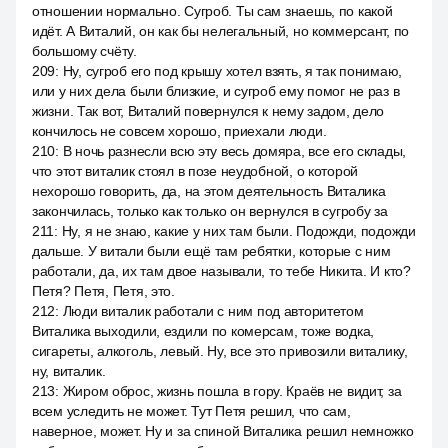
отношении нормально. Сугроб. Ты сам знаешь, по какой
идёт. А Виталий, он как бы нелегальный, но коммерсант, по
большому счёту.
209
:
Ну, сугроб его под крышу хотел взять, я так понимаю,
или у них дела были близкие, и сугроб ему помог не раз в
жизни. Так вот, Виталий повернулся к нему задом, дело
кончилось не совсем хорошо, приехали люди.
210
:
В ночь разнесли всю эту весь домяра, все его склады,
что этот виталик стоял в позе неудобной, о которой
нехорошо говорить, да, на этом деятельность Виталика
закончилась, только как только он вернулся в сугробу за
211
:
Ну, я не знаю, какие у них там были. Подожди, подожди
дальше. У витали были ещё там ребятки, которые с ним
работали, да, их там двое называли, то тебе Никита. И кто?
Петя? Петя, Петя, это.
212
:
Люди виталик работали с ним под авторитетом
Виталика выходили, ездили по комерсам, тоже водка,
сигареты, алкоголь, левый. Ну, все это привозили виталику,
ну, виталик.
213
:
Жиром оброс, жизнь пошла в гору. Краёв не видит, за
всем уследить не может. Тут Петя решил, что сам,
наверное, может. Ну и за спиной Виталика решил немножко