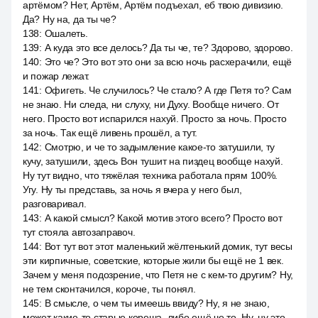
артёмом? Нет, Артём, Артём подъехал, еб твою дивизию.
Да? Ну на, да ты че?
138
:
Ошалеть.
139
:
А куда это все делось? Да ты че, те? Здорово, здорово.
140
:
Это че? Это вот это они за всю ночь расхерачили, ещё
и пожар лежат.
141
:
Офигеть. Че случилось? Че стало? А где Петя то? Сам
не знаю. Ни следа, ни слуху, ни Духу. Вообще ничего. От
него. Просто вот испарился нахуй. Просто за ночь. Просто
за ночь. Так ещё ливень прошёл, а тут.
142
:
Смотрю, и че то задымление какое-то затушили, ту
кучу, затушили, здесь Вон тушит на пиздец вообще нахуй.
Ну тут видно, что тяжёлая техника работала прям 100%.
Угу. Ну ты представь, за ночь я вчера у него был,
разговаривал.
143
:
А какой смысл? Какой мотив этого всего? Просто вот
тут стояла автозаправоч.
144
:
Вот тут вот этот маленький жёлтенький домик, тут весы
эти кирпичные, советские, которые жили бы ещё не 1 век.
Зачем у меня подозрение, что Петя не с кем-то другим? Ну,
не тем сконтачился, короче, ты понял.
145
:
В смысле, о чем ты имеешь ввиду? Ну, я не знаю,
может какие-то старые кореша, либо ещё че то. Ну, ну это