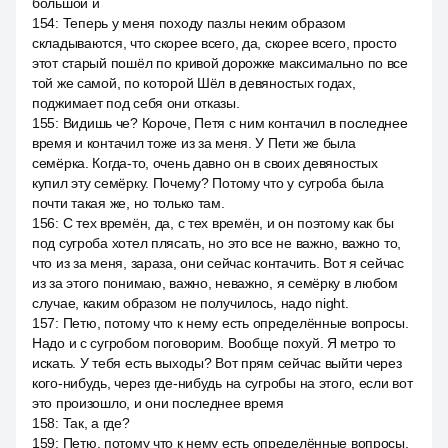
большой и
154
:
Теперь у меня походу пазлы неким образом
складываются, что скорее всего, да, скорее всего, просто
этот старый пошёл по кривой дорожке максимально по все
той же самой, по которой Шёл в девяностых годах,
поджимает под себя они отказы.
155
:
Видишь че? Короче, Петя с ним контачил в последнее
время и контачил тоже из за меня. У Пети же была
семёрка. Когда-то, очень давно он в своих девяностых
купил эту семёрку. Почему? Потому что у сугроба была
почти такая же, но только там.
156
:
С тех времён, да, с тех времён, и он поэтому как бы
под сугроба хотел плясать, но это все не важно, важно то,
что из за меня, зараза, они сейчас контачить. Вот я сейчас
из за этого понимаю, важно, неважно, я семёрку в любом
случае, каким образом не получилось, надо night.
157
:
Петю, потому что к нему есть определённые вопросы.
Надо и с сугробом поговорим. Вообще похуй. Я метро то
искать. У тебя есть выходы? Вот прям сейчас выйти через
кого-нибудь, через где-нибудь на сугробы на этого, если вот
это произошло, и они последнее время
158
:
Так, а где?
159
:
Петю, потому что к нему есть определённые вопросы.