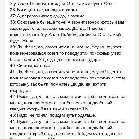
Угу. Алло. Пойдём, отойдём. Этот самый будет Женя.
36
:
Бы ещё тоже, мы ждали долго.
37
:
А, перезванивает, да, да, я звонил.
38
:
Основание бы ещё тоже. А звонит звонок, который мы
ждали долго, а, перезванивает. Да, да. Я звонил,
перезванивает. Угу. Алло. Пойдём, отойдём. Этот самый
будет Женя.
39
:
Да, Женя, да, дозвониться не мог, но, слушайте, этот
поинтересоваться хотел по поводу этих поисковых у вас
были, помните? Да, да, да, вот эти георадары.
40
:
Систем, которые
41
:
Да, Женя, да, дозвониться не мог, но, слушайте, этот
поинтересоваться хотел по поводу этих поисковых систем,
которые у вас были, помните? Да, да, да, вот эти
георадары.
42
:
Нужно, да, у нас есть моментики, как бы не конкретное
место, надо посмотреть, как бы есть определённый
квадрат, который ваш какой интерес. Ну.
43
:
Надо, не понял, пойдём чуть подальше.
44
:
Нужно, да, у нас есть моментики, как бы не конкретное
место, надо посмотреть, как бы есть определённый
квадрат, который надо, не понял. Пойдём чуть подальше.