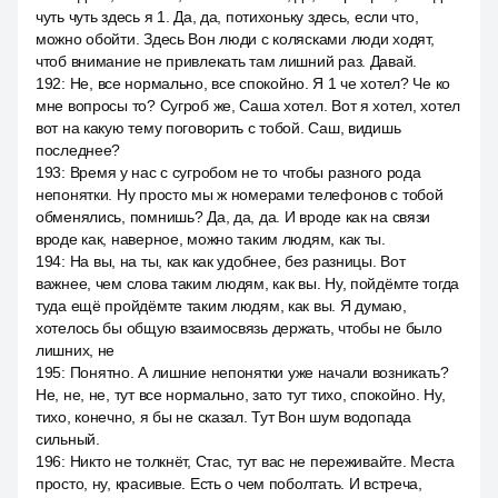
чуть чуть здесь я 1. Да, да, потихоньку здесь, если что,
можно обойти. Здесь Вон люди с колясками люди ходят,
чтоб внимание не привлекать там лишний раз. Давай.
192
:
Не, все нормально, все спокойно. Я 1 че хотел? Че ко
мне вопросы то? Сугроб же, Саша хотел. Вот я хотел, хотел
вот на какую тему поговорить с тобой. Саш, видишь
последнее?
193
:
Время у нас с сугробом не то чтобы разного рода
непонятки. Ну просто мы ж номерами телефонов с тобой
обменялись, помнишь? Да, да, да. И вроде как на связи
вроде как, наверное, можно таким людям, как ты.
194
:
На вы, на ты, как как удобнее, без разницы. Вот
важнее, чем слова таким людям, как вы. Ну, пойдёмте тогда
туда ещё пройдёмте таким людям, как вы. Я думаю,
хотелось бы общую взаимосвязь держать, чтобы не было
лишних, не
195
:
Понятно. А лишние непонятки уже начали возникать?
Не, не, не, тут все нормально, зато тут тихо, спокойно. Ну,
тихо, конечно, я бы не сказал. Тут Вон шум водопада
сильный.
196
:
Никто не толкнёт, Стас, тут вас не переживайте. Места
просто, ну, красивые. Есть о чем поболтать. И встреча,