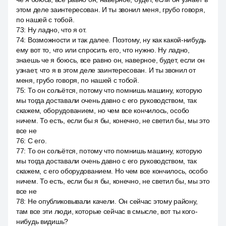
этом деле заинтересован. И ты звонил меня, грубо говоря,
по нашей с тобой.
73
:
Ну ладно, что я от.
74
:
Возможности и так далее. Поэтому, ну как какой-нибудь
ему вот то, что или спросить его, что нужно. Ну ладно,
знаешь че я боюсь, все равно он, наверное, будет, если он
узнает, что я в этом деле заинтересован. И ты звонил от
меня, грубо говоря, по нашей с тобой.
75
:
То он сольётся, потому что помнишь машину, которую
мы тогда доставали очень давно с его руководством, так
скажем, оборудованием, но чем все кончилось, особо
ничем. То есть, если бы я бы, конечно, не светил бы, мы это
все не
76
:
С его.
77
:
То он сольётся, потому что помнишь машину, которую
мы тогда доставали очень давно с его руководством, так
скажем, с его оборудованием. Но чем все кончилось, особо
ничем. То есть, если бы я бы, конечно, не светил бы, мы это
все не
78
:
Не опубликовывали качели. Он сейчас этому району,
там все эти люди, которые сейчас в смысле, вот ты кого-
нибудь видишь?