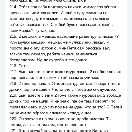
побарыжить, не только побарыжить, но и
214
:
Ребят под себя подтянуть начали коммерсов убивать,
прессовать их и так далее. И ещё с туру снимали на
камеры все другим коммерсом показывали в мешках
избитых, изрезанных. С тобой будет тоже самое, якобы
понимаешь? Ну так, так.
215
:
В мешках, в мешках настоящие разве трупы лежали?
Или муляж мешках, мешках же муляж у них лежал. Я
просто знаю эту историю, мне Петя сам рассказывал,
всякое там лежало, ребята начали заниматься
беспределом. Ну, до сугроба и это дошло.
216
:
Петя.
217
:
Был вместе с этим также изуродован, 2 вообще до сих
пор привалили его каким-то образом случилось.
218
:
2 тоже не нашли. Я не знаю, где он там. Говорят, что и
до сих пор не найден. Что за это с Петей же следующее.
219
:
Был вместе с этим 2 тоже также изуродован. 2 вообще
до сих пор не нашли. Я не знаю, где он там. Говорят, что
привалили его, и до сих пор не найден. Что за это? С Петей
же каким-то образом случилось следующее.
220
:
Он заехал и на очень долго контрабандистам. Ты
потом, да, ты потом там, кстати, про этот
221
:
Это я случайно, дом этот только потом Виталин,