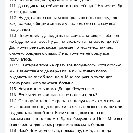
111
:
Да видишь ты, сейчас наговорю тебе где? На месте. Да,
может, раньше.
112
:
Ну да, на сколько ты может раньше потихонечку, так
как, скажем, общими силами у нас тоже же не сразу все
получалось.
113
:
Посмотрим, да, видишь ты, сейчас наговорю тебе, где
че буду потом тебе. Ну да, на сколько ты на месте где-то?
Да, может раньше, может раньше потихонечку, так как,
скажем, общими силами. У нас тоже же не сразу все
получалось.
114
:
С янтарём тоже не сразу все получалось, хотя сколько
мы в таинстве его да держали, а лишь только потом
выдавать на всеобщее, но я. Мне все равно охота для
своих родничков показать больше.
115
:
Начали того, что мог. Да, да, безусловно.
116
:
Если честно, сколько ты не показываешь?
117
:
С янтарём тоже не сразу все получалось, хотя сколько
мы в таинстве его да держали, а лишь только потом начали
выдавать на всеобщее. Если честно, сколько ты не
показываешь того, что мог. Да да, безусловно. Но я. Мне все
равно охота для своих родничков показать больше.
118
:
Чем? Чем можно? Ладненько. Будем ждать тогда