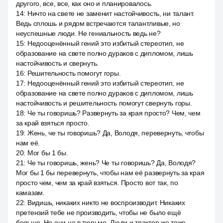
другого, все, все, как оно и планировалось.
14
:
Ничто на свете не заменит настойчивость, ни талант.
Ведь сплошь и рядом встречаются талантливые, но
неуспешные люди. Не гениальность ведь не?
15
:
Недооценённый гений это избитый стереотип, не
образование на свете полно дураков с дипломом, лишь
настойчивость и свернуть.
16
:
Решительность помогут горы.
17
:
Недооценённый гений это избитый стереотип, не
образование на свете полно дураков с дипломом, лишь
настойчивость и решительность помогут свернуть горы.
18
:
Че ты говоришь? Развернуть за края просто? Чем, чем
за край взяться просто.
19
:
Жень, че ты говоришь? Да, Володя, перевернуть, чтобы
нам её.
20
:
Мог бы 1 бы.
21
:
Че ты говоришь, жень? Че ты говоришь? Да, Володя?
Мог бы 1 бы перевернуть, чтобы нам её развернуть за края
просто чем, чем за край взяться. Просто вот так, по
камазам.
22
:
Видишь, никаких никто не воспроизводит. Никаких
претензий тебе не производить, чтобы не было ещё
больше. Но они не в тюрьме. Люди и трактор же тоже.