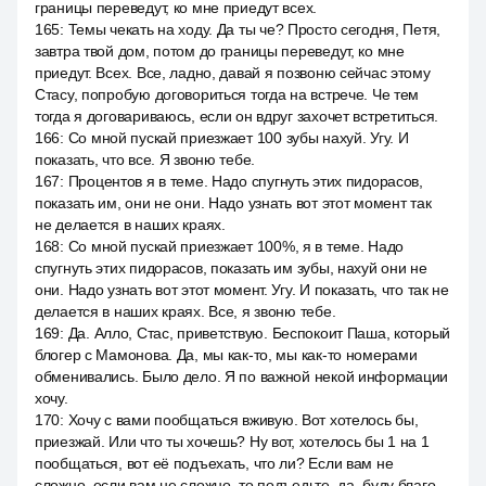
границы переведут, ко мне приедут всех.
165
:
Темы чекать на ходу. Да ты че? Просто сегодня, Петя,
завтра твой дом, потом до границы переведут, ко мне
приедут. Всех. Все, ладно, давай я позвоню сейчас этому
Стасу, попробую договориться тогда на встрече. Че тем
тогда я договариваюсь, если он вдруг захочет встретиться.
166
:
Со мной пускай приезжает 100 зубы нахуй. Угу. И
показать, что все. Я звоню тебе.
167
:
Процентов я в теме. Надо спугнуть этих пидорасов,
показать им, они не они. Надо узнать вот этот момент так
не делается в наших краях.
168
:
Со мной пускай приезжает 100%, я в теме. Надо
спугнуть этих пидорасов, показать им зубы, нахуй они не
они. Надо узнать вот этот момент. Угу. И показать, что так не
делается в наших краях. Все, я звоню тебе.
169
:
Да. Алло, Стас, приветствую. Беспокоит Паша, который
блогер с Мамонова. Да, мы как-то, мы как-то номерами
обменивались. Было дело. Я по важной некой информации
хочу.
170
:
Хочу с вами пообщаться вживую. Вот хотелось бы,
приезжай. Или что ты хочешь? Ну вот, хотелось бы 1 на 1
пообщаться, вот её подъехать, что ли? Если вам не
сложно, если вам не сложно, то подъедьте, да, буду благо.