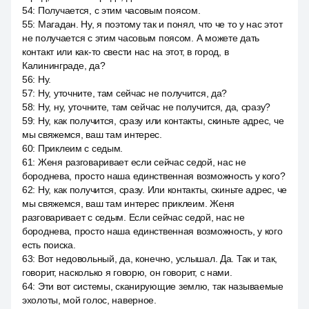
54
:
Получается, с этим часовым поясом.
55
:
Магадан. Ну, я поэтому так и понял, что че то у нас этот
не получается с этим часовым поясом. А можете дать
контакт или как-то свести нас на этот, в город, в
Калининграде, да?
56
:
Ну.
57
:
Ну, уточните, там сейчас не получится, да?
58
:
Ну, ну, уточните, там сейчас не получится, да, сразу?
59
:
Ну, как получится, сразу или контакты, скиньте адрес, че
мы свяжемся, ваш там интерес.
60
:
Приклеим с седым.
61
:
Женя разговаривает если сейчас седой, нас не
бороднева, просто наша единственная возможность у кого?
62
:
Ну, как получится, сразу. Или контакты, скиньте адрес, че
мы свяжемся, ваш там интерес приклеим. Женя
разговаривает с седым. Если сейчас седой, нас не
бороднева, просто наша единственная возможность, у кого
есть поиска.
63
:
Вот недовольный, да, конечно, услышал. Да. Так и так,
говорит, насколько я говорю, он говорит, с нами.
64
:
Эти вот системы, сканирующие землю, так называемые
эхолоты, мой голос, наверное.