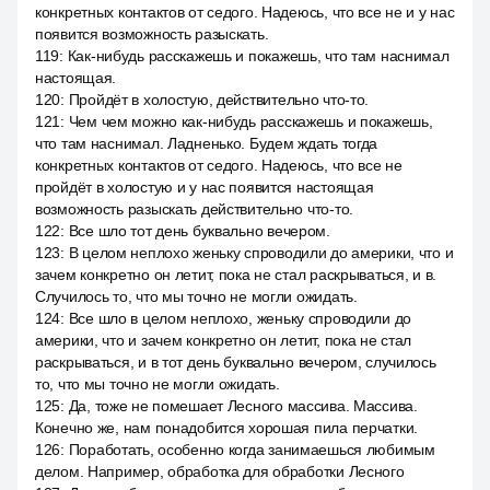
конкретных контактов от седого. Надеюсь, что все не и у нас
появится возможность разыскать.
119
:
Как-нибудь расскажешь и покажешь, что там наснимал
настоящая.
120
:
Пройдёт в холостую, действительно что-то.
121
:
Чем чем можно как-нибудь расскажешь и покажешь,
что там наснимал. Ладненько. Будем ждать тогда
конкретных контактов от седого. Надеюсь, что все не
пройдёт в холостую и у нас появится настоящая
возможность разыскать действительно что-то.
122
:
Все шло тот день буквально вечером.
123
:
В целом неплохо женьку спроводили до америки, что и
зачем конкретно он летит, пока не стал раскрываться, и в.
Случилось то, что мы точно не могли ожидать.
124
:
Все шло в целом неплохо, женьку спроводили до
америки, что и зачем конкретно он летит, пока не стал
раскрываться, и в тот день буквально вечером, случилось
то, что мы точно не могли ожидать.
125
:
Да, тоже не помешает Лесного массива. Массива.
Конечно же, нам понадобится хорошая пила перчатки.
126
:
Поработать, особенно когда занимаешься любимым
делом. Например, обработка для обработки Лесного