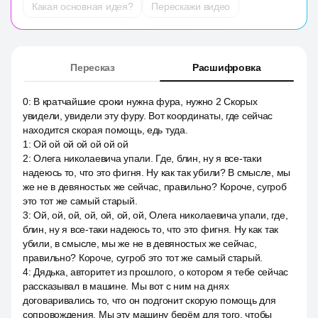
Какая основная идея?
Перескажи видео
Пересказ
Расшифровка
0
:
В кратчайшие сроки нужна фура, нужно 2 Скорых
увидели, увидели эту фуру. Вот координаты, где сейчас
находится скорая помощь, едь туда.
1
:
Ой ой ой ой ой ой ой
2
:
Олега николаевича упали. Где, блин, ну я все-таки
надеюсь то, что это фигня. Ну как так убили? В смысле, мы
же не в девяностых же сейчас, правильно? Короче, сугроб
это тот же самый старый.
3
:
Ой, ой, ой, ой, ой, ой, ой, Олега николаевича упали, где,
блин, ну я все-таки надеюсь то, что это фигня. Ну как так
убили, в смысле, мы же не в девяностых же сейчас,
правильно? Короче, сугроб это тот же самый старый.
4
:
Дядька, авторитет из прошлого, о котором я тебе сейчас
рассказывал в машине. Мы вот с ним на днях
договаривались то, что он подгонит скорую помощь для
сопровождения. Мы эту машину берём для того, чтобы