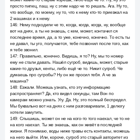
просто пипец, паш, ну с этим надо че то решать. Ага. Ну то,
что вообще, по моему, ну то, что к нему кто-то приезжал на
2 машинах и к нему.
146
:
Нему подходили че то, когда, когда, когда, ну, вообще
вот на днях, а ты не знаешь, с кем, может, контачил ся
последнее время, да, а то уже, конечно, конечно. То есть ты
не давал, ты уго, получается, тебе позвонил после того, как
я тебе звонил.
147
:
Правильно, конечно. Видишь, я то? Ну, мы то номер
ему не стали давать. Нашёл сугроб, видишь, может, старые
какие-то друзья, кенты, либо ещё че то. Никит сугроб. Че
думаешь про сугробы? Ну он же просил тебя. А че за
машина?
148
:
Езжали. Можешь узнать, кто эту информацию
распространяет? Да, кто видел секунды, там Вон по
камерам можно узнать. Угу. Да. Ну, это полный беспредел.
Мы буквально вот на днях с ним разговаривали, 1 делюгу
хотели замутить.
149
:
Слышишь, может он не на кого-то того наехал, че то не
на кого наехал. Ты же знаешь, как он живёт в последней
жизни. Я понимаю, воды ниже травы есть контакты, можешь
на него выйти. Или, короче, сугроб это старый авторитет из