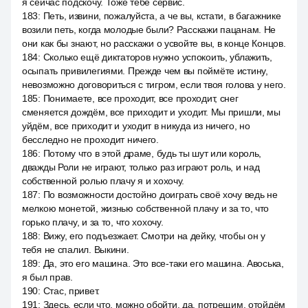
я сейчас подскочу. Тоже тебе сервис.
183
:
Петь, извини, пожалуйста, а че вы, кстати, в багажнике
возили петь, когда молодые были? Расскажи пацанам. Не
они как бы знают, но расскажи о усвойте вы, в конце Концов.
184
:
Сколько ещё диктаторов нужно успокоить, ублажить,
осыпать привилегиями. Прежде чем вы поймёте истину,
невозможно договориться с тигром, если твоя голова у него.
185
:
Понимаете, все проходит, все проходит, снег
сменяется дождём, все приходит и уходит. Мы пришли, мы
уйдём, все приходит и уходит в никуда из ничего, но
бесследно не проходит ничего.
186
:
Потому что в этой драме, будь ты шут или король,
дважды Роли не играют, только раз играют роль, и над
собственной ролью плачу я и хохочу.
187
:
По возможности достойно доиграть своё хочу ведь не
мелкою монетой, жизнью собственной плачу и за то, что
горько плачу, и за то, что хохочу.
188
:
Вижу, его подъезжает. Смотри на дейку, чтобы он у
тебя не спалил. Выкини.
189
:
Да, это его машина. Это все-таки его машина. Авоська,
я был прав.
190
:
Стас, привет.
191
:
Здесь, если что, можно обойти, да, потрещим, отойдём