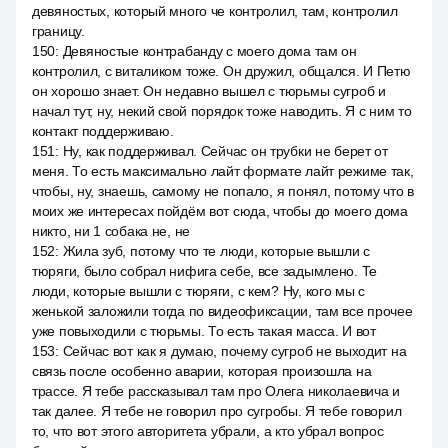
девяностых, который много че контролил, там, контролил
границу.
150
:
Девяностые контрабанду с моего дома там он
контролил, с виталиком тоже. Он дружил, общался. И Петю
он хорошо знает. Он недавно вышел с тюрьмы сугроб и
начал тут, ну, некий свой порядок тоже наводить. Я с ним то
контакт поддерживаю.
151
:
Ну, как поддерживал. Сейчас он трубки не берет от
меня. То есть максимально лайт формате лайт режиме так,
чтобы, ну, знаешь, самому не попало, я понял, потому что в
моих же интересах пойдём вот сюда, чтобы до моего дома
никто, ни 1 собака не, не
152
:
Жила зуб, потому что те люди, которые вышли с
тюряги, было собрал нифига себе, все задымлено. Те
люди, которые вышли с тюряги, с кем? Ну, кого мы с
женькой заложили тогда по видеофиксации, там все прочее
уже повыходили с тюрьмы. То есть такая масса. И вот
153
:
Сейчас вот как я думаю, почему сугроб не выходит на
связь после особенно аварии, которая произошла на
трассе. Я тебе рассказывал там про Олега николаевича и
так далее. Я тебе не говорил про сугробы. Я тебе говорил
то, что вот этого авторитета убрали, а кто убрал вопрос