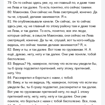
79
:
Он то сейчас здесь уже, ну, не главный по, и даже тоже
не Лева и так далее. То есть понятно, кто сейчас такими.
80
:
Мамонова. Они сейчас не Лева смотрящий, конечно. Да
ты че, слушай, делами занимается. Я н.
81
:
Не опубликовывали качели. Он сейчас, он то сейчас
здесь уже, ну, не главный по этому району там и даже тоже
не Лева, и так далее. То есть, понятно, все эти люди,
которые сейчас, в смысле Мамонова, они сейчас не Лева
смотрящий, конечно. Да ты че, слушай, вот ты кого-нибудь
видишь, кто сейчас такими делами занимается? Я, н.
82
:
Вижу и ты, и так далее. Вот тоже по грузовикам. Н. А
ещё, думаю, нету, нету и так далее. Они уже поняли, тобой
бесполезно.
83
:
Видишь? Ну, наверное, потому что если мы увидели бы,
ты б сразу подсветил претензий, нету этому, претензий,
нету. Что
84
:
Рассекретил и бороться с нами, с тобой.
85
:
Вижу, и ты не видишь. Ну, наверное, потому что если мы
увидели бы, ты б сразу подсветил, рассекретил и так далее.
Вот уже по грузовикам претензий нету, по ещё 1 этому
претензий нету, нету, нету, нету и так далее. Они уже
поняли, что бороться с нами с тобой бесполезно. Все, пока.