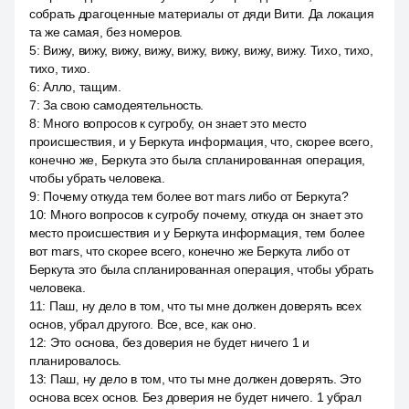
собрать драгоценные материалы от дяди Вити. Да локация
та же самая, без номеров.
5
:
Вижу, вижу, вижу, вижу, вижу, вижу, вижу, вижу. Тихо, тихо,
тихо, тихо.
6
:
Алло, тащим.
7
:
За свою самодеятельность.
8
:
Много вопросов к сугробу, он знает это место
происшествия, и у Беркута информация, что, скорее всего,
конечно же, Беркута это была спланированная операция,
чтобы убрать человека.
9
:
Почему откуда тем более вот mars либо от Беркута?
10
:
Много вопросов к сугробу почему, откуда он знает это
место происшествия и у Беркута информация, тем более
вот mars, что скорее всего, конечно же Беркута либо от
Беркута это была спланированная операция, чтобы убрать
человека.
11
:
Паш, ну дело в том, что ты мне должен доверять всех
основ, убрал другого. Все, все, как оно.
12
:
Это основа, без доверия не будет ничего 1 и
планировалось.
13
:
Паш, ну дело в том, что ты мне должен доверять. Это
основа всех основ. Без доверия не будет ничего. 1 убрал