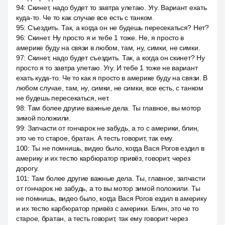
94
:
Скинет, надо будет то завтра улетаю. Угу. Вариант ехать
куда-то. Че то как случае все есть с танком.
95
:
Съездить. Так, а когда он не будешь пересекаться? Нет?
96
:
Скинет. Ну просто я и тебе 1 тоже. Не, я просто в
америке буду на связи в любом, там, ну, симки, не симки.
97
:
Скинет, надо будет съездить. Так, а когда он скинет? Ну
просто я то завтра улетаю. Угу. И тебе 1 тоже не вариант
ехать куда-то. Че то как я просто в америке буду на связи. В
любом случае, там, ну, симки, не симки, все есть, с танком
не будешь пересекаться, нет.
98
:
Там более другие важные дела. Ты главное, вы мотор
зимой положили.
99
:
Запчасти от гончарок не забудь, а то с америки, блин,
это че то старое, братан. А тесть говорит, так ему.
100
:
Ты не помнишь, видео было, когда Вася Рогов ездил в
америку и их тестю карбюратор привёз, говорит, через
дорогу.
101
:
Там более другие важные дела. Ты, главное, запчасти
от гончарок не забудь, а то вы мотор зимой положили. Ты
не помнишь, видео было, когда Вася Рогов ездил в америку
и их тестю карбюратор привёз с америки. Блин, это че то
старое, братан, а тесть говорит, так ему говорит через