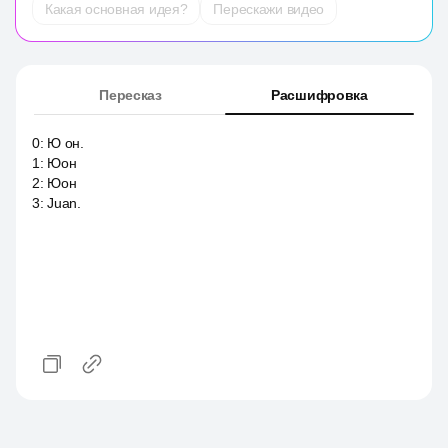
Какая основная идея?
Перескажи видео
Пересказ
Расшифровка
0
:
Ю он.
1
:
Юон
2
:
Юон
3
:
Juan.