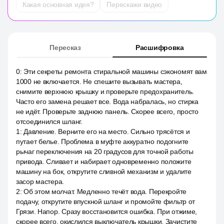
Какая основная идея?
Перескажи видео
Пересказ
Расшифровка
0
:
Эти секреты ремонта стиральной машины сэкономят вам
1000 не включается. Не спешите вызывать мастера,
снимите верхнюю крышку и проверьте предохранитель.
Часто его замена решает все. Вода набралась, но стирка
не идёт. Проверьте заднюю панель. Скорее всего, просто
отсоединился шланг.
1
:
Давление. Верните его на место. Сильно трясётся и
путает белье. Проблема в муфте аккуратно подогните
рычаг переключения на 20 градусов для точной работы
привода. Сливает и набирает одновременно положите
машину на бок, открутите сливной механизм и удалите
засор мастера.
2
:
Об этом молчат. Медленно течёт вода. Перекройте
подачу, открутите впускной шланг и промойте фильтр от
Грязи. Напор. Сразу восстановится ошибка. При отжиме,
скорее всего, окислился выключатель крышки. Зачистите