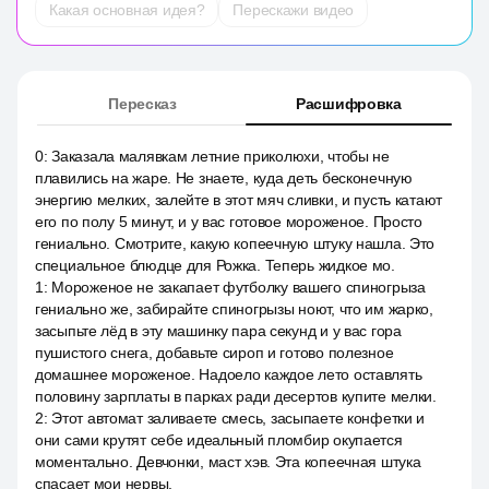
Какая основная идея?
Перескажи видео
Пересказ
Расшифровка
0
:
Заказала малявкам летние приколюхи, чтобы не
плавились на жаре. Не знаете, куда деть бесконечную
энергию мелких, залейте в этот мяч сливки, и пусть катают
его по полу 5 минут, и у вас готовое мороженое. Просто
гениально. Смотрите, какую копеечную штуку нашла. Это
специальное блюдце для Рожка. Теперь жидкое мо.
1
:
Мороженое не закапает футболку вашего спиногрыза
гениально же, забирайте спиногрызы ноют, что им жарко,
засыпьте лёд в эту машинку пара секунд и у вас гора
пушистого снега, добавьте сироп и готово полезное
домашнее мороженое. Надоело каждое лето оставлять
половину зарплаты в парках ради десертов купите мелки.
2
:
Этот автомат заливаете смесь, засыпаете конфетки и
они сами крутят себе идеальный пломбир окупается
моментально. Девчонки, маст хэв. Эта копеечная штука
спасает мои нервы.