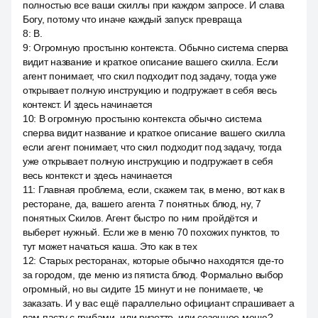
полностью все ваши скиллы при каждом запросе. И слава
Богу, потому что иначе каждый запуск превраща
8
:
В.
9
:
Огромную простыню контекста. Обычно система сперва
видит название и краткое описание вашего скилла. Если
агент понимает, что скил подходит под задачу, тогда уже
открывает полную инструкцию и подгружает в себя весь
контекст. И здесь начинается
10
:
В огромную простыню контекста обычно система
сперва видит название и краткое описание вашего скилла
если агент понимает, что скил подходит под задачу, тогда
уже открывает полную инструкцию и подгружает в себя
весь контекст и здесь начинается
11
:
Главная проблема, если, скажем так, в меню, вот как в
ресторане, да, вашего агента 7 понятных блюд, ну, 7
понятных Скилов. Агент быстро по ним пройдётся и
выберет нужный. Если же в меню 70 похожих пунктов, то
тут может начаться каша. Это как в тех
12
:
Старых ресторанах, которые обычно находятся где-то
за городом, где меню из пятиста блюд. Формально выбор
огромный, но вы сидите 15 минут и не понимаете, че
заказать. И у вас ещё параллельно официант спрашивает а
вам пасту с грибами, или ризотто, или сезонное меню?