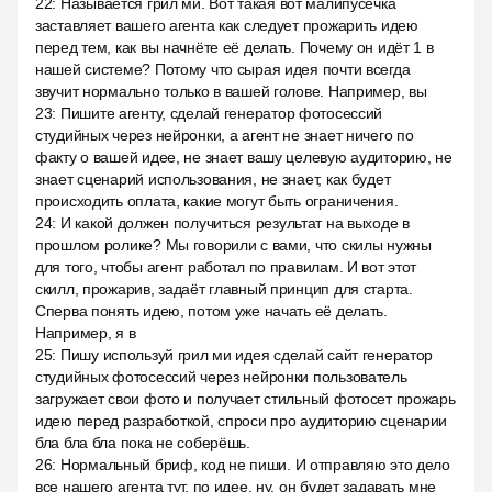
22
:
Называется грил ми. Вот такая вот малипусечка
заставляет вашего агента как следует прожарить идею
перед тем, как вы начнёте её делать. Почему он идёт 1 в
нашей системе? Потому что сырая идея почти всегда
звучит нормально только в вашей голове. Например, вы
23
:
Пишите агенту, сделай генератор фотосессий
студийных через нейронки, а агент не знает ничего по
факту о вашей идее, не знает вашу целевую аудиторию, не
знает сценарий использования, не знает, как будет
происходить оплата, какие могут быть ограничения.
24
:
И какой должен получиться результат на выходе в
прошлом ролике? Мы говорили с вами, что скилы нужны
для того, чтобы агент работал по правилам. И вот этот
скилл, прожарив, задаёт главный принцип для старта.
Сперва понять идею, потом уже начать её делать.
Например, я в
25
:
Пишу используй грил ми идея сделай сайт генератор
студийных фотосессий через нейронки пользователь
загружает свои фото и получает стильный фотосет прожарь
идею перед разработкой, спроси про аудиторию сценарии
бла бла бла пока не соберёшь.
26
:
Нормальный бриф, код не пиши. И отправляю это дело
все нашего агента тут, по идее, ну, он будет задавать мне