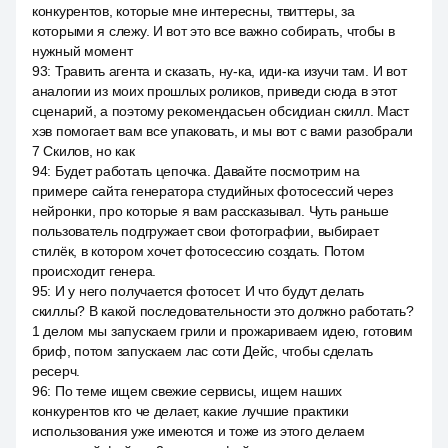
конкурентов, которые мне интересны, твиттеры, за
которыми я слежу. И вот это все важно собирать, чтобы в
нужный момент
93
:
Травить агента и сказать, ну-ка, иди-ка изучи там. И вот
аналогии из моих прошлых роликов, приведи сюда в этот
сценарий, а поэтому рекомендасьен обсидиан скилл. Маст
хэв помогает вам все упаковать, и мы вот с вами разобрали
7 Скилов, но как
94
:
Будет работать цепочка. Давайте посмотрим на
примере сайта генератора студийных фотосессий через
нейронки, про которые я вам рассказывал. Чуть раньше
пользователь подгружает свои фотографии, выбирает
стилёк, в котором хочет фотосессию создать. Потом
происходит генера.
95
:
И у него получается фотосет. И что будут делать
скиллы? В какой последовательности это должно работать?
1 делом мы запускаем грили и прожариваем идею, готовим
бриф, потом запускаем лас соти Дейс, чтобы сделать
ресерч.
96
:
По теме ищем свежие сервисы, ищем наших
конкурентов кто че делает, какие лучшие практики
использования уже имеются и тоже из этого делаем