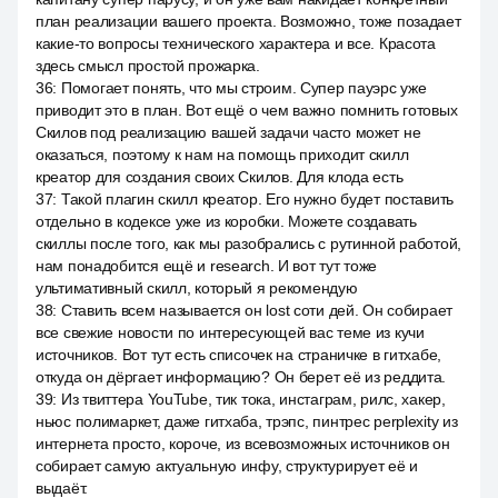
план реализации вашего проекта. Возможно, тоже позадает
какие-то вопросы технического характера и все. Красота
здесь смысл простой прожарка.
36
:
Помогает понять, что мы строим. Супер пауэрс уже
приводит это в план. Вот ещё о чем важно помнить готовых
Скилов под реализацию вашей задачи часто может не
оказаться, поэтому к нам на помощь приходит скилл
креатор для создания своих Скилов. Для клода есть
37
:
Такой плагин скилл креатор. Его нужно будет поставить
отдельно в кодексе уже из коробки. Можете создавать
скиллы после того, как мы разобрались с рутинной работой,
нам понадобится ещё и research. И вот тут тоже
ультимативный скилл, который я рекомендую
38
:
Ставить всем называется он lost соти дей. Он собирает
все свежие новости по интересующей вас теме из кучи
источников. Вот тут есть списочек на страничке в гитхабе,
откуда он дёргает информацию? Он берет её из реддита.
39
:
Из твиттера YouTube, тик тока, инстаграм, рилс, хакер,
ньюс полимаркет, даже гитхаба, трэпс, пинтрес perplexity из
интернета просто, короче, из всевозможных источников он
собирает самую актуальную инфу, структурирует её и
выдаёт.