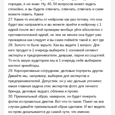
порядка, я не знаю. Ну, 40, 50 вопросов может задать
спокойно, и вы будете отвечать, отвечать, отвечать и сами
можете ловить. Какие
27
:
Какие-то инсайты от нейронки как раз потому, что она
будет вас направлять и вы можете прийти в нейронку с 1
идеей после вот этой прожарки вообще уйти абсолютно с
противоположной идеей, но тем не менее она будет уже
прожарена как следует и вы сами поймёте такой е, вот где
28
:
Золото то было зарыто. Как вы видите 1 вопрос. Для
кого продукт в 1 очередь выберите 1 основной сегмент
эксперты и предприниматели, девушки, парни из соцсетей.
То есть какую аудиторию мы в 1 очередь себе выбираем
контент криейторы.
29
:
Корпоративные сотрудники, деловые портреты другое.
Давайте мы, например, выберем для экспертов и
предпринимателей. Допустим, он у нас дальше уточняет,
какая главная задача этих экспертов фото для личного
бренда, деловые хедшот, обложки и промо.
30
:
Премиальный образ, наверное, он будет генерить
фотки из приватных джетов. Вот что-то такое. Пакет на все
случаи давайте премиальный образ сделаем. И вот видите,
он прям докапывается до самой сути, что именно