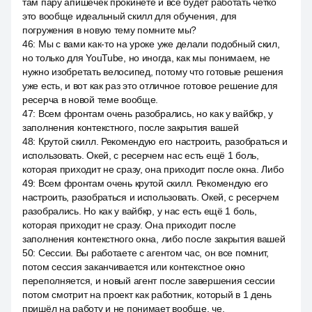
там пару апишечек прокинете и все будет работать чётко
это вообще идеальный скилл для обучения, для
погружения в новую тему помните мы?
46
:
Мы с вами как-то на уроке уже делали подобный скил,
но только для YouTube, но иногда, как мы понимаем, не
нужно изобретать велосипед, потому что готовые решения
уже есть, и вот как раз это отличное готовое решение для
ресерча в новой теме вообще.
47
:
Всем фронтам очень разобрались, но как у вайбкр, у
заполнения контекстного, после закрытия вашей
48
:
Крутой скилл. Рекомендую его настроить, разобраться и
использовать. Окей, с ресерчем нас есть ещё 1 боль,
которая приходит не сразу, она приходит после окна. Либо
49
:
Всем фронтам очень крутой скилл. Рекомендую его
настроить, разобраться и использовать. Окей, с ресерчем
разобрались. Но как у вайбкр, у нас есть ещё 1 боль,
которая приходит не сразу. Она приходит после
заполнения контекстного окна, либо после закрытия вашей
50
:
Сессии. Вы работаете с агентом час, он все помнит,
потом сессия заканчивается или контекстное окно
переполняется, и новый агент после завершения сессии
потом смотрит на проект как работник, который в 1 день
пришёл на работу и не понимает вообще, че.