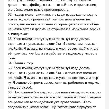
делаете интерфейс для какого-то сайта или приложения,
его обязательно нужно протестировать.
62
:
I кодер может вам написать код и вроде как по коду то
все чётко, но он руками сайт не протыкал и может не
понять, что кнопка заполнения формы уехала или вообще
не нажимается и форма не открывается мобильная версия
выглядит как.
63
:
Хрен пойми, что тут нужны глаза, тут надо делать
скриншоты и указывать на ошибки. И с этим нам поможет
плейрайт. Я думаю, вы слышали уже про этот ку. Я считаю
её прям мастхэв. Если вы работаете в кодексе, у них есть
своё
64
:
Скилл и mcp.
65
:
Хрен пойми, что тут нужны глаза, тут надо делать
скриншоты и указывать на ошибки, и с этим нам поможет
плейрайт. Я думаю, вы слышали уже про этот скилл и mcp
ку. Я считаю её прям мастхэв, если вы работаете в кодексе,
у них есть своё.
66
:
Приложение браузер, которое называется, и оно как раз
может потыкать там за вас все. Но старый добрый плейрайт
все равно как-то понадёжней уже проверенное. Я его
предпочитаю использовать. Ну, потестировал браузер от