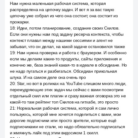
Нам нужна маленькая рабочая система, которая
распределена на цепочку задач. И вот я за вас такую
цепочку уже собрал из чего она состоит, она состоит из
прожарки.
18
:
Идеи, потом планирование, создание своих Скилов.
Если они нужны нам под задачу ресерча контекста, чтобы
контекст плавал между нашими сессиями и агент не
забывал, что он делал, на какой задаче остановился также
19
:
Нам нужна проверка и работа с браузером. И особенно
если мы делаем какие-то продукты, сайты приложения и
конечно же, база знаний какая-то в идеале в обсидиане. Но
не надо пугаться и разбегаться. Обсидиан прикольная
штука. И на самом деле она очень про
20
:
Star, но вот в роликах на YouTube слишком много люди,
перемудряющие этих задач мы сейчас с вами посмотрим
отдельный скил или плагин и сразу важная оговорка это не
какой-то там рейтинг топ Скилов на гитхабе, это просто
21
:
Нормальная рабочая система, которой я сам лично
пользуюсь, которой мне хочется поделиться с вами, мои
дорогие подписчики или просто зрители, которые ещё
подписчиками не стали, но надо обязательно подписаться
и жмякнуть лайк под этим видосиком 1 скилл.