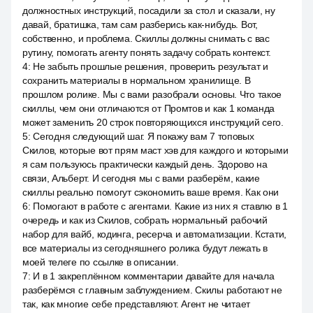
должностных инструкций, посадили за стол и сказали, ну
давай, братишка, там сам разберись как-нибудь. Вот,
собственно, и проблема. Скиллы должны снимать с вас
рутину, помогать агенту понять задачу собрать контекст.
4
:
Не забыть прошлые решения, проверить результат и
сохранить материалы в нормальном хранилище. В
прошлом ролике. Мы с вами разобрали основы. Что такое
скиллы, чем они отличаются от Промтов и как 1 команда
может заменить 20 строк повторяющихся инструкций сего.
5
:
Сегодня следующий шаг. Я покажу вам 7 топовых
Скилов, которые вот прям маст хэв для каждого и которыми
я сам пользуюсь практически каждый день. Здорово на
связи, Альберт. И сегодня мы с вами разберём, какие
скиллы реально помогут сэкономить ваше время. Как они
6
:
Помогают в работе с агентами. Какие из них я ставлю в 1
очередь и как из Скилов, собрать нормальный рабочий
набор для вайб, кодинга, ресерча и автоматизации. Кстати,
все материалы из сегодняшнего ролика будут лежать в
моей телеге по ссылке в описании.
7
:
И в 1 закреплённом комментарии давайте для начала
разберёмся с главным заблуждением. Скилы работают не
так, как многие себе представляют. Агент не читает