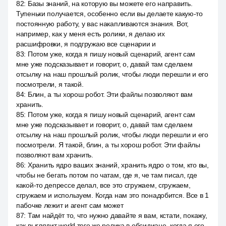
82
:
Базы знаний, на которую вы можете его направить.
Тупеньки получается, особенно если вы делаете какую-то
постоянную работу, у вас накапливаются знания. Вот,
например, как у меня есть ролики, я делаю их
расшифровки, я подгружаю все сценарии и
83
:
Потом уже, когда я пишу новый сценарий, агент сам
мне уже подсказывает и говорит, о, давай там сделаем
отсылку на наш прошлый ролик, чтобы люди перешли и его
посмотрели, я такой.
84
:
Блин, а ты хорош робот. Эти файлы позволяют вам
хранить.
85
:
Потом уже, когда я пишу новый сценарий, агент сам
мне уже подсказывает и говорит, о, давай там сделаем
отсылку на наш прошлый ролик, чтобы люди перешли и его
посмотрели. Я такой, блин, а ты хорош робот. Эти файлы
позволяют вам хранить.
86
:
Хранить ядро ваших знаний, хранить ядро о том, кто вы,
чтобы не бегать потом по чатам, где я, че там писал, где
какой-то депрессе делал, все это сгружаем, сгружаем,
сгружаем и используем. Когда нам это понадобится. Все в 1
пабочке лежит и агент сам может
87
:
Там найдёт то, что нужно давайте я вам, кстати, покажу,
как выглядит world того же ролика в обсидиане, когда я его