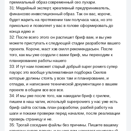
премиальный образ современный сео лухари.
31
:
Медийный эксперт, креативный предприниматель,
финансово инвестиционный образ. Так он вас, короче,
будет жарить на протяжении там получаса часа, но это
прикольно и позволяет у вас в голове сформировать до
конца идею и
32
:
После всего этого он распишет бриф вам, и вы уже
можете приступать к следующей стадии разработки вашего
проекта. Короче, маст хэв скилл рекомендасьен. После
того, как мы уже создали с вами бриф, мы переходим к
планированию работы нашего
33
:
И тут нам поможет старый добрый super powers супер
пауэрс это вообще ультимативная подборка Скилов
которые должны стоять у всех там и планирование, и
отладка, и написание технической документации о вашем
проекте в общем все все все.
34
:
И мы уже после того, как накидали бриф с грилем,
пишем в наш чатик, используй superpowers у нас уже есть
бриф сайта составь план разработки, разбей работу на
шаги и покажи проверки перед началом, после реализации
проверь страницу и не.
35
:
Трогай соседние файлы без причины. Пишите вашему
капитану супер парусу, и он уже вам накидает конкретный