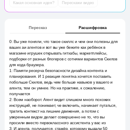
Какая основная идея?
Перескажи видео
Пересказ
Расшифровка
0
:
Вы уже поняли, что такое скиллс и чем они полезны для
ваших аи агентов и вот вы уже бежите как ребёнок в
магазине игрушек открывать гитхабы, маркетплейсы,
подборки от разных блогеров с сотнями вариантов Скилов
для кода браузера.
1
:
Памяти ресерча безопасности дизайна контента и
планирования. И 1 реакция понятна хочется поставить
побольше Скилов, ведь чем больше навыков у вашего и
агента, тем он умнее. Но на практике, к сожалению,
получается
2
:
Всем наоборот. Агент видит слишком много похожих
инструкций, не понимает, че включить, начинает путаться,
тратить контекст на лишние движения, а потом с
уверенным видом делает совершенно не то, что вы
просили вместо первоклассного ассистента у вас из
3
:
И агента, получается, стажёр, которому выдали 50