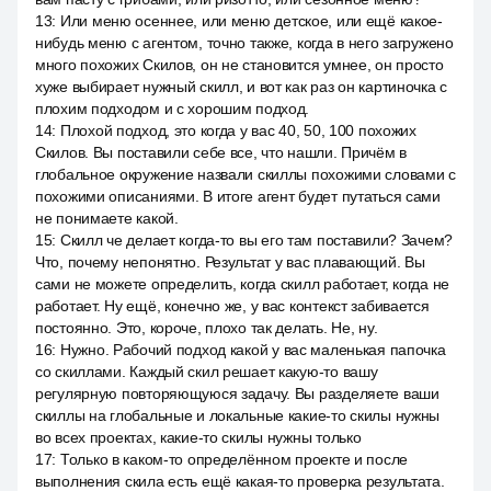
13
:
Или меню осеннее, или меню детское, или ещё какое-
нибудь меню с агентом, точно также, когда в него загружено
много похожих Скилов, он не становится умнее, он просто
хуже выбирает нужный скилл, и вот как раз он картиночка с
плохим подходом и с хорошим подход.
14
:
Плохой подход, это когда у вас 40, 50, 100 похожих
Скилов. Вы поставили себе все, что нашли. Причём в
глобальное окружение назвали скиллы похожими словами с
похожими описаниями. В итоге агент будет путаться сами
не понимаете какой.
15
:
Скилл че делает когда-то вы его там поставили? Зачем?
Что, почему непонятно. Результат у вас плавающий. Вы
сами не можете определить, когда скилл работает, когда не
работает. Ну ещё, конечно же, у вас контекст забивается
постоянно. Это, короче, плохо так делать. Не, ну.
16
:
Нужно. Рабочий подход какой у вас маленькая папочка
со скиллами. Каждый скил решает какую-то вашу
регулярную повторяющуюся задачу. Вы разделяете ваши
скиллы на глобальные и локальные какие-то скилы нужны
во всех проектах, какие-то скилы нужны только
17
:
Только в каком-то определённом проекте и после
выполнения скила есть ещё какая-то проверка результата.