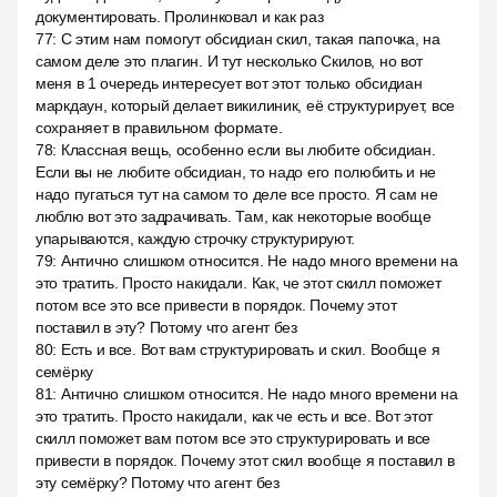
документировать. Пролинковал и как раз
77
:
С этим нам помогут обсидиан скил, такая папочка, на
самом деле это плагин. И тут несколько Скилов, но вот
меня в 1 очередь интересует вот этот только обсидиан
маркдаун, который делает викилиник, её структурирует, все
сохраняет в правильном формате.
78
:
Классная вещь, особенно если вы любите обсидиан.
Если вы не любите обсидиан, то надо его полюбить и не
надо пугаться тут на самом то деле все просто. Я сам не
люблю вот это задрачивать. Там, как некоторые вообще
упарываются, каждую строчку структурируют.
79
:
Антично слишком относится. Не надо много времени на
это тратить. Просто накидали. Как, че этот скилл поможет
потом все это все привести в порядок. Почему этот
поставил в эту? Потому что агент без
80
:
Есть и все. Вот вам структурировать и скил. Вообще я
семёрку
81
:
Антично слишком относится. Не надо много времени на
это тратить. Просто накидали, как че есть и все. Вот этот
скилл поможет вам потом все это структурировать и все
привести в порядок. Почему этот скил вообще я поставил в
эту семёрку? Потому что агент без