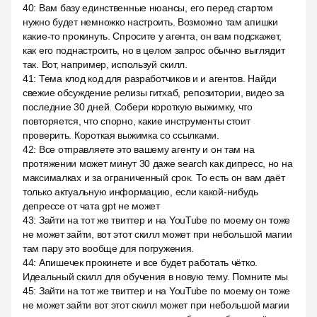
40
:
Вам базу единственные нюансы, его перед стартом
нужно будет немножко настроить. Возможно там апишки
какие-то прокинуть. Спросите у агента, он вам подскажет,
как его поднастроить, но в целом запрос обычно выглядит
так. Вот, например, используй скилл.
41
:
Тема клод код для разработчиков и и агентов. Найди
свежие обсуждение релизы гитхаб, репозитории, видео за
последние 30 дней. Собери короткую выжимку, что
повторяется, что спорно, какие инструменты стоит
проверить. Короткая выжимка со ссылками.
42
:
Все отправляете это вашему агенту и он там на
протяжении может минут 30 даже search как дипресс, но на
максималках и за ограниченный срок. То есть он вам даёт
только актуальную информацию, если какой-нибудь
депрессе от чата gpt не может
43
:
Зайти на тот же твиттер и на YouTube по моему он тоже
не может зайти, вот этот скилл может при небольшой магии
там пару это вообще для погружения.
44
:
Апишечек прокинете и все будет работать чётко.
Идеальный скилл для обучения в новую тему. Помните мы
45
:
Зайти на тот же твиттер и на YouTube по моему он тоже
не может зайти вот этот скилл может при небольшой магии