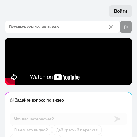
Войти
Вставьте ссылку на видео
Задайте вопрос по видео
Что вас интересует?
О чем это видео?
Дай краткий пересказ