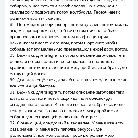
собираю, у нас есть там breath сперва шо я хочу, какие
скиллы хочу подгрузить потом ноутбук лм. Ресерч идёт с
роликами про эти скиллы.
88
:
Потом идёт ресерч репорт, потом аутлайн, потом скиллс
чек, мы проверяем все, чтоб точно там ничего не было
вредоносного и так далее, потом драфт сценария
накидываем вместе с агентом, потом шорт лист, чтобы
собрать вот эту маленькую презенташку в excel дроу, потом.
89
:
Выжимка для telegram, потом описание заголовки, теги
ролика и потом ролика и вот собралось и оно теперь
хранится потом по аналогии я могу пройтись и собрать уже
следующий ролик.
90
:
Для этого ещё идеи, для обложек, для сегодняшнего это
все хоп и ещё быстрее.
91
:
Выжимка для telegram, потом описание заголовки теги
для этого ролика и потом ещё идеи для обложек для
сегодняшнего ролика. И вот это все хоп и собралось и оно
теперь хранится. Потом по аналогии я могу пройтись и
собрать уже следующий ролик ещё быстрее.
92
:
Следующий, следующий и так далее. У меня уже есть
база знаний. У меня есть папочка ресурсы, где
расположены все мои ролики, прошлые ролики моих