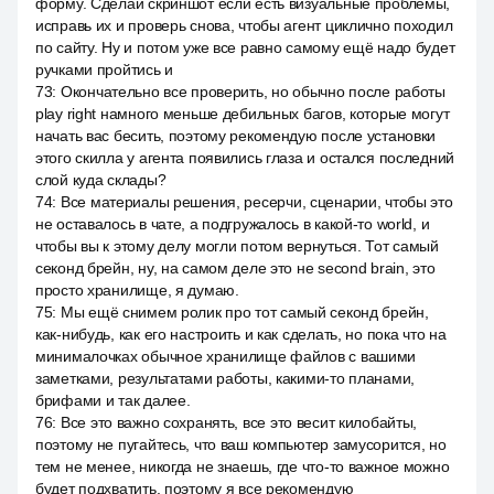
форму. Сделай скриншот если есть визуальные проблемы,
исправь их и проверь снова, чтобы агент циклично походил
по сайту. Ну и потом уже все равно самому ещё надо будет
ручками пройтись и
73
:
Окончательно все проверить, но обычно после работы
play right намного меньше дебильных багов, которые могут
начать вас бесить, поэтому рекомендую после установки
этого скилла у агента появились глаза и остался последний
слой куда склады?
74
:
Все материалы решения, ресерчи, сценарии, чтобы это
не оставалось в чате, а подгружалось в какой-то world, и
чтобы вы к этому делу могли потом вернуться. Тот самый
секонд брейн, ну, на самом деле это не second brain, это
просто хранилище, я думаю.
75
:
Мы ещё снимем ролик про тот самый секонд брейн,
как-нибудь, как его настроить и как сделать, но пока что на
минималочках обычное хранилище файлов с вашими
заметками, результатами работы, какими-то планами,
брифами и так далее.
76
:
Все это важно сохранять, все это весит килобайты,
поэтому не пугайтесь, что ваш компьютер замусорится, но
тем не менее, никогда не знаешь, где что-то важное можно
будет подхватить, поэтому я все рекомендую