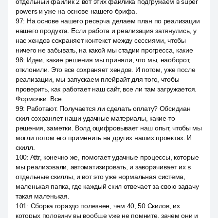
отдельный файлик 2 вот этих файлика подгружаем в super
powers и уже на основе нашего брифа.
97
:
На основе нашего ресерча делаем план по реализации
нашего продукта. Если работа и реализация затянулись, у
нас хендов сохраняет контекст между сессиями, чтобы
ничего не забывать, на какой мы стадии прогресса, какие
98
:
Идеи, какие решения мы приняли, что мы, наоборот,
отклонили. Это все сохраняет хендов. И потом, уже после
реализации, мы запускаем плейрайт для того, чтобы
проверить, как работает наш сайт, все ли там загружается.
Формочки. Все.
99
:
Работают. Получается ли сделать оплату? Обсидиан
скил сохраняет наши удачные материалы, какие-то
решения, заметки. Волд оцифровывает наш опыт, чтобы мы
могли потом его применить на других наших проектах. И
скилл.
100
:
Attr, конечно же, помогает удачные процессы, которые
мы реализовали, автоматизировать, и заворачивает их в
отдельные скиллы, и вот это уже нормальная система,
маленькая папка, где каждый скил отвечает за свою задачу
такая маленькая.
101
:
Сборка гораздо полезнее, чем 40, 50 Скилов, из
которых половину вы вообще уже не помните, зачем они и