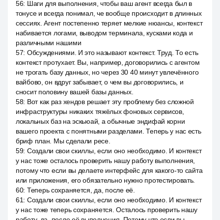
56
:
Шаги для выполнения, чтобы ваш агент всегда был в
тонусе и всегда понимал, че вообще происходит в длинных
сессиях. Агент постепенно теряет мелкие нюансы, контекст
набивается логами, выводом терминала, кусками кода и
различными нашими
57
:
Обсуждениями. И это называют контекст. Труд. То есть
контекст протухает. Вы, например, договорились с агентом
не трогать базу данных, но через 30 40 минут увлечённого
вайбово, он вдруг забывает, о чем вы договорились, и
сносит половину вашей базы данных.
58
:
Вот как раз хендов решает эту проблему без сложной
инфраструктуры никаких тяжёлых фоновых сервисов,
локальных баз на эскьюай, а обычные эндифай корни
вашего проекта с понятными разделами. Теперь у нас есть
бриф план. Мы сделали ресе.
59
:
Создали свои скиллы, если оно необходимо. И контекст
у нас тоже осталось проверить нашу работу выполнения,
потому что если вы делаете интерфейс для какого-то сайта
или приложения, его обязательно нужно протестировать.
60
:
Теперь сохраняется, да, после её.
61
:
Создали свои скиллы, если оно необходимо. И контекст
у нас тоже теперь сохраняется. Осталось проверить нашу
работу, да, после её выполнения. Потому что если вы