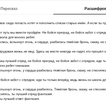
Пересказ
Расшифров
все сюда попасть хотят и пополнить списки старых имён. А если ты п
тот путь мы вместе пройдём. Не бойся преград, не бойся забот с отряд
школа для многих ребят.
елись, вспыхнул огонь, и сердце, разбилась тяжёлая бронь, скажу, не
трудовая жизнь не мед. Здесь на месте никогда не сидят, кто прошёл э
аш лучший отряд, не бойся преград, не бойся забот с отрядом, иди ты
гих ребят гимназии.
вспыхнул огонь, у сердца разбилась тяжёлая бронь, скажу, не стесняяс
 бойся забот с отрядом, иди ты только вперёд, ведь жизнь он школа д
вспыхнул огонь, и сердце разбилось. Тяжёлая бронь, скажу, не стесня
есняясь, ты лучший отряд фантазия.
ты лучший ответ фантазия.