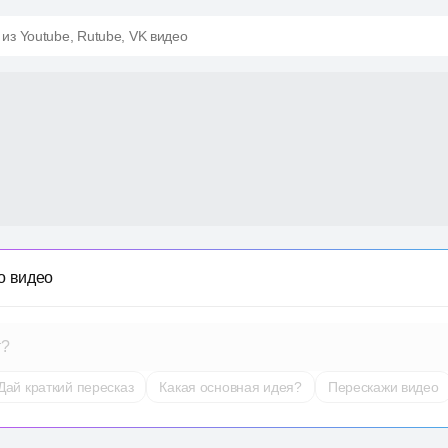
 из Youtube, Rutube, VK видео
о видео
т?
Дай краткий пересказ
Какая основная идея?
Перескажи видео