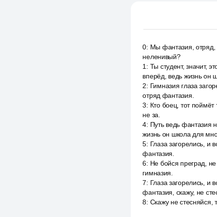
0
:
Мы фантазия, отряд, 
неленивый?
1
:
Ты студент, значит, э
вперёд, ведь жизнь он 
2
:
Гимназия глаза загор
отряд фантазия.
3
:
Кто боец, тот поймёт 
не за.
4
:
Путь ведь фантазия н
жизнь он школа для мно
5
:
Глаза загорелись, и 
фантазия.
6
:
Не бойся преград, не
гимназия.
7
:
Глаза загорелись, и 
фантазия, скажу, не ст
8
:
Скажу не стесняйся, 