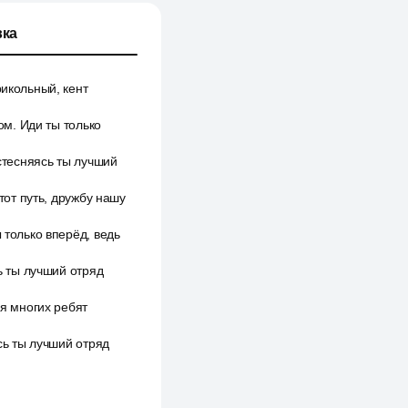
ка
рикольный, кент
ом. Иди ты только
 стесняясь ты лучший
тот путь, дружбу нашу
 только вперёд, ведь
ь ты лучший отряд
ля многих ребят
ясь ты лучший отряд