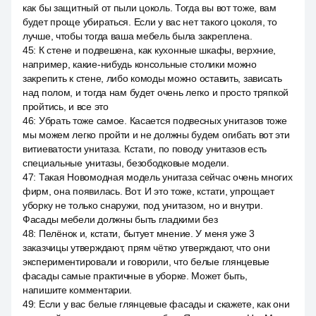
как бы защитный от пыли цоколь. Тогда вы вот тоже, вам
будет проще убираться. Если у вас нет такого цоколя, то
лучше, чтобы тогда ваша мебель была закреплена.
45
:
К стене и подвешена, как кухонные шкафы, верхние,
например, какие-нибудь консольные столики можно
закрепить к стене, либо комоды можно оставить, зависать
над полом, и тогда нам будет очень легко и просто тряпкой
пройтись, и все это
46
:
Убрать тоже самое. Касается подвесных унитазов тоже
мы можем легко пройти и не должны будем огибать вот эти
витиеватости унитаза. Кстати, по поводу унитазов есть
специальные унитазы, безободковые модели.
47
:
Такая Новомодная модель унитаза сейчас очень многих
фирм, она появилась. Вот. И это тоже, кстати, упрощает
уборку не только снаружи, под унитазом, но и внутри.
Фасады мебели должны быть гладкими без
48
:
Пелёнок и, кстати, бытует мнение. У меня уже 3
заказчицы утверждают, прям чётко утверждают, что они
экспериментировали и говорили, что белые глянцевые
фасады самые практичные в уборке. Может быть,
напишите комментарии.
49
:
Если у вас белые глянцевые фасады и скажете, как они