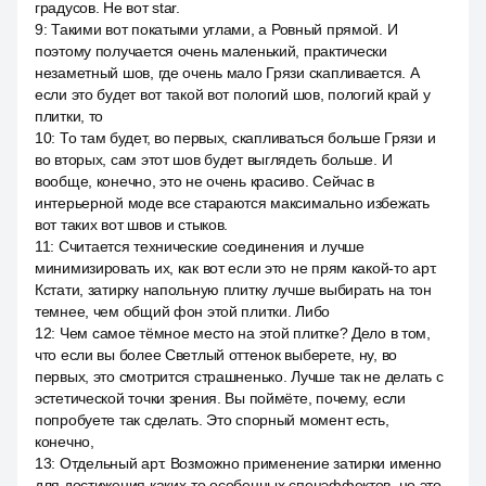
градусов. Не вот star.
9
:
Такими вот покатыми углами, а Ровный прямой. И
поэтому получается очень маленький, практически
незаметный шов, где очень мало Грязи скапливается. А
если это будет вот такой вот пологий шов, пологий край у
плитки, то
10
:
То там будет, во первых, скапливаться больше Грязи и
во вторых, сам этот шов будет выглядеть больше. И
вообще, конечно, это не очень красиво. Сейчас в
интерьерной моде все стараются максимально избежать
вот таких вот швов и стыков.
11
:
Считается технические соединения и лучше
минимизировать их, как вот если это не прям какой-то арт.
Кстати, затирку напольную плитку лучше выбирать на тон
темнее, чем общий фон этой плитки. Либо
12
:
Чем самое тёмное место на этой плитке? Дело в том,
что если вы более Светлый оттенок выберете, ну, во
первых, это смотрится страшненько. Лучше так не делать с
эстетической точки зрения. Вы поймёте, почему, если
попробуете так сделать. Это спорный момент есть,
конечно,
13
:
Отдельный арт. Возможно применение затирки именно
для достижения каких-то особенных спецэффектов, но это