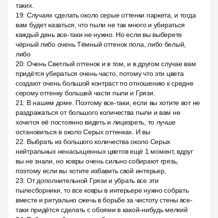
таких.
19
:
Случаях сделать около серые оттенки паркета, и тогда
вам будет казаться, что пыли не так много и убираться
каждый день все-таки не нужно. Но если вы выберете
чёрный либо очень Тёмный оттенок пола, либо белый,
либо
20
:
Очень Светлый оттенок и в том, и в другом случае вам
придётся убираться очень часто, потому что эти цвета
создают очень большой контраст по отношению к средне
серому оттенку большей части пыли и Грязи.
21
:
В нашем доме. Поэтому все-таки, если вы хотите вот не
раздражаться от большого количества пыли и вам не
хочется её постоянно видеть и лицезреть, то лучше
остановиться в около Серых оттенках. И вы
22
:
Выбрать из большого количества около Серых
нейтральных ненасыщенных цветов ещё 1 момент, вдруг
вы не знали, но ковры очень сильно собирают грязь,
поэтому если вы хотите избавить свой интерьер,
23
:
От дополнительной Грязи и убрать все эти
пылесборники, то все ковры в интерьере нужно собрать
вместе и ритуально сжечь в борьбе за чистоту стены все-
таки придётся сделать с обоями в какой-нибудь мелкий