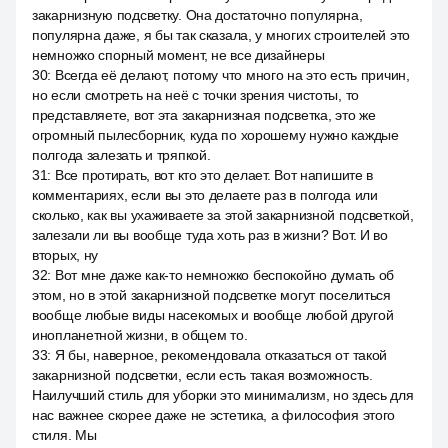
закарнизную подсветку. Она достаточно популярна,
популярна даже, я бы так сказала, у многих строителей это
немножко спорный момент, не все дизайнеры
30
:
Всегда её делают, потому что много на это есть причин,
но если смотреть на неё с точки зрения чистоты, то
представляете, вот эта закарнизная подсветка, это же
огромный пылесборник, куда по хорошему нужно каждые
полгода залезать и тряпкой.
31
:
Все протирать, вот кто это делает. Вот напишите в
комментариях, если вы это делаете раз в полгода или
сколько, как вы ухаживаете за этой закарнизной подсветкой,
залезали ли вы вообще туда хоть раз в жизни? Вот. И во
вторых, ну
32
:
Вот мне даже как-то немножко беспокойно думать об
этом, но в этой закарнизной подсветке могут поселиться
вообще любые виды насекомых и вообще любой другой
инопланетной жизни, в общем то.
33
:
Я бы, наверное, рекомендовала отказаться от такой
закарнизной подсветки, если есть такая возможность.
Наилучший стиль для уборки это минимализм, но здесь для
нас важнее скорее даже не эстетика, а философия этого
стиля. Мы