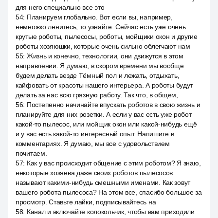
для него специально все это
54
:
Планируем глобально. Вот если вы, например,
немножко ленитесь, то узнайте. Сейчас есть уже очень
крутые роботы, пылесосы, роботы, мойщики окон и другие
роботы хозяюшки, которые очень сильно облегчают нам
55
:
Жизнь и конечно, технологии, они движутся в этом
направлении. Я думаю, в скором времени мы вообще
будем делать везде Тёмный пол и лежать, отдыхать,
кайфовать от красоты нашего интерьера. А роботы будут
делать за нас всю грязную работу. Так что, в общем,
56
:
Постепенно начинайте впускать роботов в свою жизнь и
планируйте для них розетки. А если у вас есть уже робот
какой-то пылесос, или мойщик окон или какой-нибудь ещё
и у вас есть какой-то интересный опыт. Напишите в
комментариях. Я думаю, мы все с удовольствием
почитаем.
57
:
Как у вас происходит общение с этим роботом? Я знаю,
некоторые хозяева даже своих роботов пылесосов
называют какими-нибудь смешными именами. Как зовут
вашего робота пылесоса? На этом все, спасибо большое за
просмотр. Ставьте лайки, подписывайтесь на
58
:
Канал и включайте колокольчик, чтобы вам приходили