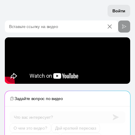
Войти
Вставьте ссылку на видео
Задайте вопрос по видео
Что вас интересует?
О чем это видео?
Дай краткий пересказ