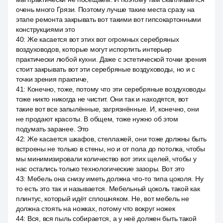
очень много Грязи. Поэтому лучше такие места сразу на
этапе ремонта закрывать вот такими вот гипсокартонными
конструкциями это
40
:
Же касается вот этих вот огромных серебряных
воздуховодов, которые могут испортить интерьер
практически любой кухни. Даже с эстетической точки зрения
стоит закрывать вот эти серебряные воздуховоды, но и с
точки зрения практиче,
41
:
Конечно, тоже, потому что эти серебряные воздуховоды
тоже никто никогда не чистит. Они так и находятся, вот
такие вот все запылённые, загрязнённые. И, конечно, они
не продают красоты. В общем, тоже нужно об этом
подумать заранее. Это
42
:
Же касается шкафов, стеллажей, они тоже должны быть
встроены не только в стены, но и от пола до потолка, чтобы
мы минимизировали количество вот этих щелей, чтобы у
нас остались только технологические зазоры. Вот это
43
:
Мебель она снизу иметь должна что-то типа цоколя. Ну
то есть это так и называется. Мебельный цоколь такой как
плинтус, который идёт сплошняком. Не, вот мебель не
должна стоять на ножках, потому что вокруг ножек
44
:
Вся, вся пыль собирается, а у неё должен быть такой