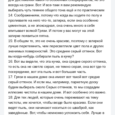
всегда на грани. Вот. И все-таки я вам рекомендую
выбирать чуть темнее общего тона ещё и по практическим
14
:
Соображениям, потому что когда вы ходите по полу и
проливаете на него что-то, затирка, если она особенно
цементная, а не эпоксидная, она очень много в себя
впитывает всякой Грязи. И потом у вас могут на этой
затирке появиться пятна.
15
:
В общем то, это не очень красиво, поэтому с затиркой
лучше перетемнить, чем пересветлили цвет пола и других
значимых поверхностей. Это среднее серый оттенок. Вот
вы когда-нибудь собирали пыль в кучку?
16
:
Вот вы видели, что эта кучка, она средне серого оттенка,
то есть она не светло серая, не темно серая, она вот где-то
посерединке, вот эта пыль и вот большая часть.
17
:
Грязи в нашем доме она имеет вот такой вот средне
серый оттенок. И если мы, например, паркетную доску
будем выбирать около Серых оттенков, то мы создадим
иллюзию чистоты в нашем доме. И вот особенно это важно.
18
:
Для тех людей, которые очень переживают на тему
чистоты, им хочется, чтобы везде было красиво. Если они
видят пыль, они начинают носиться со шваброй, как
заведённые. Вот, чтобы немножко успокоить себя. Лучше в