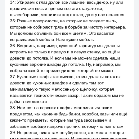
34
:
Убираем с глаз долой все лишнее, весь декор, ну или
практически весь и прячем все эти статуэточки,
пылесборники, магнитики под стекло, да и у нас остаются.
35
:
Ровные поверхности, на которых не оседает пыль,
которые не собирают грязь в борьбе за чистоту интерьера.
Мы должны объявить бой всем щелям. Это касается
встраиваемой мебели. Нам нужно мебель.
36
:
Встроить, например, кухонный гарнитур мы должны
встроить не только в правую и в левую стенку, но ещё и
довести до потолка. И если мы не можем сделать наши
кухонные верхние шкафы до потолка. Ну, например, мы
выбрали какой-то производителя, который не может
37
:
Кухонные шкафы так высоко, то мы должны потолок
довести до кухонных шкафов и сделать там вот
минимальную такую малюсенькую щёлочку, которая
называется технологический зазор. Таким образом мы не
даём возможности
38
:
Нам вот на верхних шкафах скапливаться таким
предметом, как какие-нибудь банки, коробки, вазы или ещё
какие-то предметы, которые мы туда засовываем и
забываем вообще напрочь про них, потому что никто там
39
:
Не роется, никто там не убирается, это места, которые
мы практически не посещаем. И поэтому там скапливается