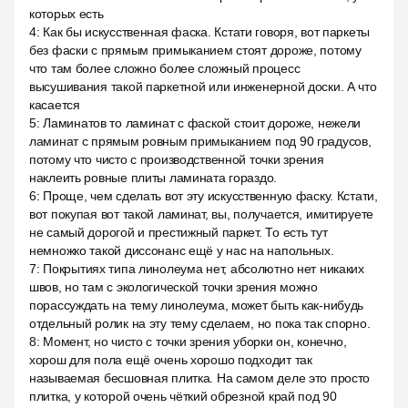
которых есть
4
:
Как бы искусственная фаска. Кстати говоря, вот паркеты
без фаски с прямым примыканием стоят дороже, потому
что там более сложно более сложный процесс
высушивания такой паркетной или инженерной доски. А что
касается
5
:
Ламинатов то ламинат с фаской стоит дороже, нежели
ламинат с прямым ровным примыканием под 90 градусов,
потому что чисто с производственной точки зрения
наклеить ровные плиты ламината гораздо.
6
:
Проще, чем сделать вот эту искусственную фаску. Кстати,
вот покупая вот такой ламинат, вы, получается, имитируете
не самый дорогой и престижный паркет. То есть тут
немножко такой диссонанс ещё у нас на напольных.
7
:
Покрытиях типа линолеума нет, абсолютно нет никаких
швов, но там с экологической точки зрения можно
порассуждать на тему линолеума, может быть как-нибудь
отдельный ролик на эту тему сделаем, но пока так спорно.
8
:
Момент, но чисто с точки зрения уборки он, конечно,
хорош для пола ещё очень хорошо подходит так
называемая бесшовная плитка. На самом деле это просто
плитка, у которой очень чёткий обрезной край под 90