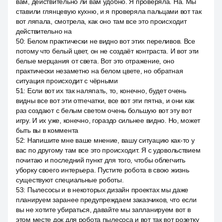
вам, действительно ли вам удобно. Я проверяла. На. Мы
ставили глянцевую кухню, и я проверяла пальцами вот так
вот ляпала, смотрела, как оно там все это происходит
действительно на
50
:
Белом практически не видно вот этих переливов. Все
потому что белый цвет, он не создаёт контраста. И вот эти
белые мерцания от света. Вот это отражение, оно
практически незаметно на белом цвете, но обратная
ситуация происходит с чёрными
51
:
Если вот их так наляпать, то, конечно, будет очень
видны все вот эти отпечатки, все вот эти пятна, и они как
раз создают с белым светом очень большую вот эту вот
игру. И их уже, конечно, гораздо сильнее видно. Но, может
быть вы в коммента
52
:
Напишите мне ваше мнение, вашу ситуацию как-то у
вас по другому там все это происходит. Я с удовольствием
почитаю и последний пункт для того, чтобы облегчить
уборку своего интерьера. Пустите робота в свою жизнь
существуют специальные роботы.
53
:
Пылесосы и в некоторых дизайн проектах мы даже
планируем заранее предупреждаем заказчиков, что если
вы не хотите убираться, давайте мы запланируем вот в
этом месте док для робота пылесоса и вот так вот розетку