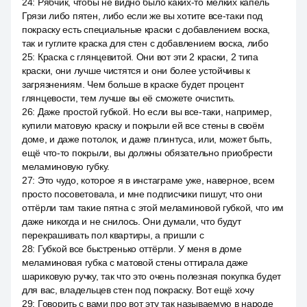
24
:
Рябчик, чтобы не видно было каких-то мелких капель
Грязи либо пятен, либо если же вы хотите все-таки под
покраску есть специальные краски с добавлением воска,
так и гуглите краска для стен с добавлением воска, либо
25
:
Краска с глянцевитой. Они вот эти 2 краски, 2 типа
краски, они лучше чистятся и они более устойчивы к
загрязнениям. Чем больше в краске будет процент
глянцевости, тем лучше вы её сможете очистить.
26
:
Даже простой губкой. Но если вы все-таки, например,
купили матовую краску и покрыли ей все стены в своём
доме, и даже потолок, и даже плинтуса, или, может быть,
ещё что-то покрыли, вы должны обязательно приобрести
меламиновую губку.
27
:
Это чудо, которое я в инстаграме уже, наверное, всем
просто посоветовала, и мне подписчики пишут, что они
оттёрли там такие пятна с этой меламиновой губкой, что им
даже никогда и не снилось. Они думали, что будут
перекрашивать пол квартиры, а пришли с
28
:
Губкой все быстренько оттёрли. У меня в доме
меламиновая губка с матовой стены оттирала даже
шариковую ручку, так что это очень полезная покупка будет
для вас, владельцев стен под покраску. Вот ещё хочу
29
:
Говорить с вами про вот эту так называемую в народе