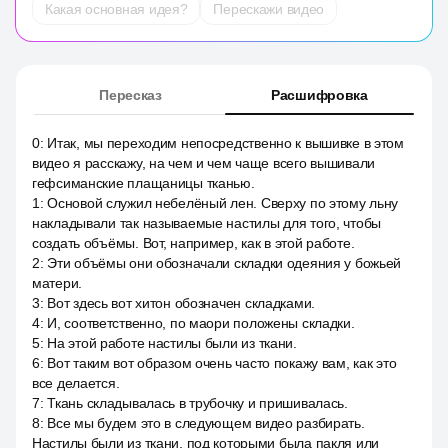
Какая основная идея?
Перескажи видео
Пересказ
Расшифровка
0
:
Итак, мы переходим непосредственно к вышивке в этом
видео я расскажу, на чем и чем чаще всего вышивали
гефсиманские плащаницы тканью.
1
:
Основой служил небелёный лен. Сверху по этому льну
накладывали так называемые настилы для того, чтобы
создать объёмы. Вот, например, как в этой работе.
2
:
Эти объёмы они обозначали складки одеяния у божьей
матери.
3
:
Вот здесь вот хитон обозначен складками.
4
:
И, соответственно, по маори положены складки.
5
:
На этой работе настилы были из ткани.
6
:
Вот таким вот образом очень часто покажу вам, как это
все делается.
7
:
Ткань складывалась в трубочку и пришивалась.
8
:
Все мы будем это в следующем видео разбирать.
Настилы были из ткани, под которыми была пакля или