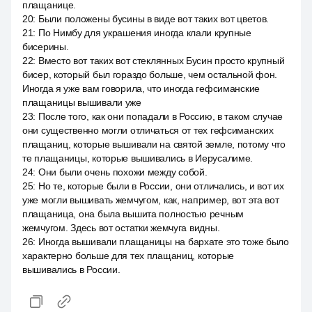
плащанице.
20
:
Были положены бусины в виде вот таких вот цветов.
21
:
По Нимбу для украшения иногда клали крупные
бисерины.
22
:
Вместо вот таких вот стеклянных Бусин просто крупный
бисер, который был гораздо больше, чем остальной фон.
Иногда я уже вам говорила, что иногда гефсиманские
плащаницы вышивали уже
23
:
После того, как они попадали в Россию, в таком случае
они существенно могли отличаться от тех гефсиманских
плащаниц, которые вышивали на святой земле, потому что
те плащаницы, которые вышивались в Иерусалиме.
24
:
Они были очень похожи между собой.
25
:
Но те, которые были в России, они отличались, и вот их
уже могли вышивать жемчугом, как, например, вот эта вот
плащаница, она была вышита полностью речным
жемчугом. Здесь вот остатки жемчуга видны.
26
:
Иногда вышивали плащаницы на бархате это тоже было
характерно больше для тех плащаниц, которые
вышивались в России.