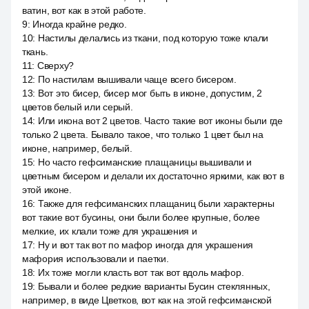
ватин, вот как в этой работе.
9
:
Иногда крайне редко.
10
:
Настилы делались из ткани, под которую тоже клали
ткань.
11
:
Сверху?
12
:
По настилам вышивали чаще всего бисером.
13
:
Вот это бисер, бисер мог быть в иконе, допустим, 2
цветов белый или серый.
14
:
Или икона вот 2 цветов. Часто такие вот иконы были где
только 2 цвета. Бывало такое, что только 1 цвет был на
иконе, например, белый.
15
:
Но часто гефсиманские плащаницы вышивали и
цветным бисером и делали их достаточно яркими, как вот в
этой иконе.
16
:
Также для гефсиманских плащаниц были характерны
вот такие вот бусины, они были более крупные, более
мелкие, их клали тоже для украшения и
17
:
Ну и вот так вот по мафор иногда для украшения
мафория использовали и паетки.
18
:
Их тоже могли класть вот так вот вдоль мафор.
19
:
Бывали и более редкие варианты Бусин стеклянных,
например, в виде Цветков, вот как на этой гефсиманской