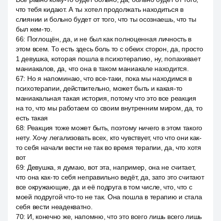
что тебя кидают. А ты хотел продолжать находиться в
слиянии и больно будет от того, что ты осознаешь, что ты
был кем-то.
66
:
Поглощён, да, и не был как полноценная личность в
этом всем. То есть здесь боль то с обеих сторон, да, просто
1 девушка, которая пошла в психотерапию, ну, попахивает
маниакалов, да, что она в таком маниакале находится.
67
:
Но я напоминаю, что все-таки, пока мы находимся в
психотерапии, действительно, может быть и какая-то
маниакальная такая история, потому что это все реакция
на то, что мы работаем со своим внутренним миром, да, то
есть такая
68
:
Реакция тоже может быть, поэтому ничего в этом такого
нету. Хочу легализовать всех, кто чувствует, что что они как-
то себя начали вести не так во время терапии, да, что хотя
вот
69
:
Девушка, я думаю, вот эта, например, она не считает,
что она как-то себя неправильно ведёт, да, зато это считают
все окружающие, да и её подруга в том числе, что, что с
моей подругой что-то не так. Она пошла в терапию и стала
себя вести неадекватно.
70
:
И, конечно же, напомню, что это всего лишь всего лишь