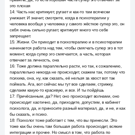
это плохая
14
:
Часть нас критикует, ругает и как-то там всячески
унижает. И значит, смотрите, когда в психотерапии у
человека вообще у человека у самого жёсткое супер эго, он
себя очень сильно ругает, критикует много что себе
запрещает.
15
:
Жизни. Он приходит в психотерапию и в психотерапии
начинается работа над тем, чтобы смягчать супер эго в тот
момент, когда супер эго смягчается, а часть, которая
отвечает за личность, она
16
:
Тоже должна параллельно расти, но так, к сожалению,
параллельно никогда не происходит, скажем так, потому что
психика, она, ну, как сказать, её нельзя за хвост вот так
поймать. Ага, вот сейчас мы тут все сделаем, стрижку,
сделаем какую-то красивую, и все. И ты пойдёшь
17
:
Причёсанным, да? Нет, оно происходит волнами, оно
происходит хаотично, да, приходите, допустим, в кабинет
психолога, да, и приносите разный материал, да, и не, и как
бы сказать, и психо.
18
:
Психолог тоже работает с тем, что вы принесли. Это
тоже как бы очень там большая работа происходит, всякие
интеграции и прочее. Но смысл в том, что работа по