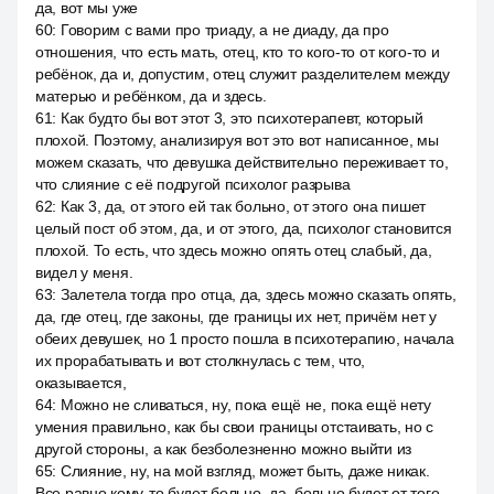
да, вот мы уже
60
:
Говорим с вами про триаду, а не диаду, да про
отношения, что есть мать, отец, кто то кого-то от кого-то и
ребёнок, да и, допустим, отец служит разделителем между
матерью и ребёнком, да и здесь.
61
:
Как будто бы вот этот 3, это психотерапевт, который
плохой. Поэтому, анализируя вот это вот написанное, мы
можем сказать, что девушка действительно переживает то,
что слияние с её подругой психолог разрыва
62
:
Как 3, да, от этого ей так больно, от этого она пишет
целый пост об этом, да, и от этого, да, психолог становится
плохой. То есть, что здесь можно опять отец слабый, да,
видел у меня.
63
:
Залетела тогда про отца, да, здесь можно сказать опять,
да, где отец, где законы, где границы их нет, причём нет у
обеих девушек, но 1 просто пошла в психотерапию, начала
их прорабатывать и вот столкнулась с тем, что,
оказывается,
64
:
Можно не сливаться, ну, пока ещё не, пока ещё нету
умения правильно, как бы свои границы отстаивать, но с
другой стороны, а как безболезненно можно выйти из
65
:
Слияние, ну, на мой взгляд, может быть, даже никак.
Все равно кому-то будет больно, да, больно будет от того,