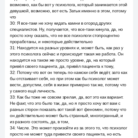
возможно, как бы вот у психолога, который занимается этой
девушкой, возможно, вот есть Затык именно в этом, потому
что
30
:
Я все-таки не хочу кидать камни в огород других
специалистов. Ну, получается, что все-таки кинула, да, но
просто хочу сказать, что не все психологи стопроцентно
проработаны, и некоторые действительно
31
:
Находится на разных уровнях и, может быть, как раз у
этого психолога сейчас и происходит такая же работа. Он
находится на таком же просто уровне, да, на который
привёл своего пациента, да, привёл пациента к тому,
32
:
Потому что вот он теперь по-хамски себя ведёт, зато как
бы отстаивает себя, но при этом как бы психолог может
вести, допустим, себя в жизни примерно так же, потому что
у самого ещё личность.
33
:
Как бы тоже не совсем зрелая, да, вот это как вариант.
Не факт, что это было так, да, но я просто хочу вот вам с
разных сторон показать вот такой вот феномен, потому что
он действительно может быть странный, многогранный, и
из разного состоять, да, в том,
34
:
Числе. Это может произойти из за этого то, что психолог
просто не может туда привести своего пациента, но есть