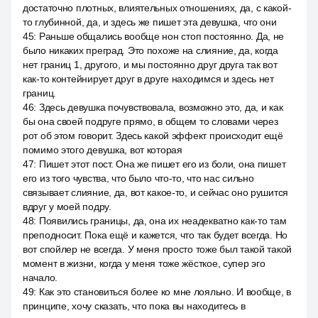
достаточно плотных, влиятельных отношениях, да, с какой-
то глубинной, да, и здесь же пишет эта девушка, что они
45
:
Раньше общались вообще нон стоп постоянно. Да, не
было никаких преград. Это похоже на слияние, да, когда
нет границ 1, другого, и мы постоянно друг друга так вот
как-то контейнирует друг в друге находимся и здесь нет
границ.
46
:
Здесь девушка почувствовала, возможно это, да, и как
бы она своей подруге прямо, в общем то словами через
рот об этом говорит. Здесь какой эффект происходит ещё
помимо этого девушка, вот которая
47
:
Пишет этот пост. Она же пишет его из боли, она пишет
его из того чувства, что было что-то, что нас сильно
связывает слияние, да, вот какое-то, и сейчас оно рушится
вдруг у моей подру.
48
:
Появились границы, да, она их неадекватно как-то там
преподносит. Пока ещё и кажется, что так будет всегда. Но
вот спойлер не всегда. У меня просто тоже был такой такой
момент в жизни, когда у меня тоже жёсткое, супер эго
начало.
49
:
Как это становиться более ко мне лояльно. И вообще, в
принципе, хочу сказать, что пока вы находитесь в