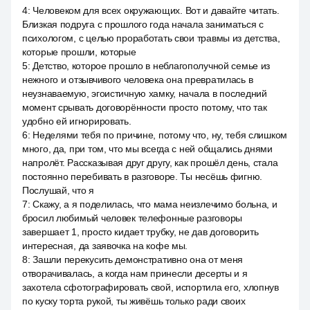
4
:
Человеком для всех окружающих. Вот и давайте читать.
Близкая подруга с прошлого года начала заниматься с
психологом, с целью проработать свои травмы из детства,
которые прошли, которые
5
:
Детство, которое прошло в неблагополучной семье из
нежного и отзывчивого человека она превратилась в
неузнаваемую, эгоистичную хамку, начала в последний
момент срывать договорённости просто потому, что так
удобно ей игнорировать.
6
:
Неделями тебя по причине, потому что, ну, тебя слишком
много, да, при том, что мы всегда с ней общались днями
напролёт. Рассказывая друг другу, как прошёл день, стала
постоянно перебивать в разговоре. Ты несёшь фигню.
Послушай, что я
7
:
Скажу, а я поделилась, что мама неизлечимо больна, и
бросил любимый человек телефонные разговоры
завершает 1, просто кидает трубку, не дав договорить
интересная, да заявочка на кофе мы.
8
:
Зашли перекусить демонстративно она от меня
отворачивалась, а когда нам принесли десерты и я
захотела сфотографировать свой, испортила его, хлопнув
по куску торта рукой, ты живёшь только ради своих