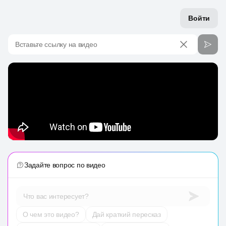
Войти
Вставьте ссылку на видео
Задайте вопрос по видео
Что вас интересует?
О чем это видео?
Дай краткий пересказ