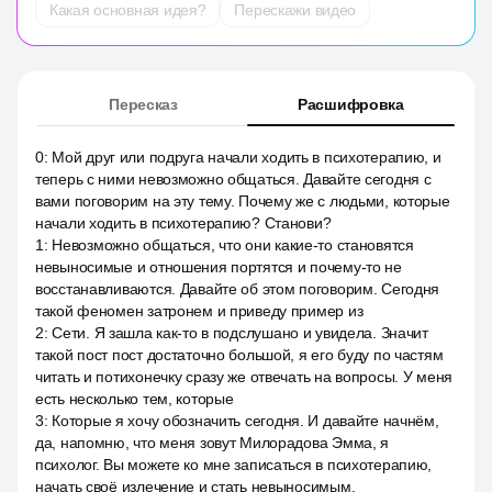
Какая основная идея?
Перескажи видео
Пересказ
Расшифровка
0
:
Мой друг или подруга начали ходить в психотерапию, и
теперь с ними невозможно общаться. Давайте сегодня с
вами поговорим на эту тему. Почему же с людьми, которые
начали ходить в психотерапию? Станови?
1
:
Невозможно общаться, что они какие-то становятся
невыносимые и отношения портятся и почему-то не
восстанавливаются. Давайте об этом поговорим. Сегодня
такой феномен затронем и приведу пример из
2
:
Сети. Я зашла как-то в подслушано и увидела. Значит
такой пост пост достаточно большой, я его буду по частям
читать и потихонечку сразу же отвечать на вопросы. У меня
есть несколько тем, которые
3
:
Которые я хочу обозначить сегодня. И давайте начнём,
да, напомню, что меня зовут Милорадова Эмма, я
психолог. Вы можете ко мне записаться в психотерапию,
начать своё излечение и стать невыносимым.