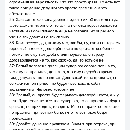
огромнейшая вероятность, что это просто фаза. То есть вот
такое поведение девушки это просто временно и это
абсолютно не
35
:
Зависит от качества уровня подготовки её психолога да,
а это зависит именно от того, что психика перестраивается
частями и как бы личность ещё не созрела, но super ego
уже не так давит и не так сильно.
36
:
Компрессует, да, потому что, как бы, ну, как я повторюсь,
взрослый человек договорённости не срывает, особенно,
потому что ему там удобно или неудобно, он сразу
договаривается на то, как удобно, да, то есть он не
37
:
Белый человек с давящим супер эго согласится на то,
что ему не нравится, да, на то, что ему неудобно время
там, допустим, не нравится. День какой-то не нравится, он
согласится, он придёт, но будет чувствовать себя
задавленным. Человек, который не
38
:
Зрелый, он просто будет срывать договорённости, а и у
него будет если не жёсткое супер эго, то он просто их будет
срывать, не приходить, говорить. Мне не нравится, мне это
не нравится, да, вот как бы вот что-то вот такое будет
происходить.
39
:
Давайте до конца прочитаем. Значит, при встрече, при
попытке её обнять подруга меня просто оттолкнула,