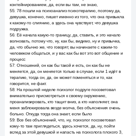
контейнированием, да, если вы там, не знаю,
55
:
78 пошли на психоанализ психотерапию, поэтому да,
девушка, конечно, пишет именно из того, что она привыкла
к какому-то слиянию, а здесь она чувствует, что девушка
подружка.
56
:
Её начала какую-то границу, да, ставить, и это начало
волновать, потому что, ну, как бы, видимо, ну и привычка,
да, что обычно же, что говорят, вы начинаете с каким-то
человеком общаться, и у вас как бы вот это вот общение и
процесс
57
:
Отношений, он как бы такой и есть, он как бы не
меняется, да, он меняется только в случае, если 1 идёт в
терапию, тогда он, да, он может поменяться и то, как
говорится, не факт.
58
:
На прошлой неделе психолог подруге посоветовал
внимательно присмотреться к своему окружению,
проанализировать, кто тащит вниз, а кто наполняет, она
меня заблокировала везде молча, без объяснения очень
больно. Откуда тогда она знает, если было
59
:
Все без объяснений, что, ну, психолог посоветовал
кому-то там приглядеться, здесь хочется, да, ну, пойти
вслед за этой девушкой и напасть на психолога плохого 3,