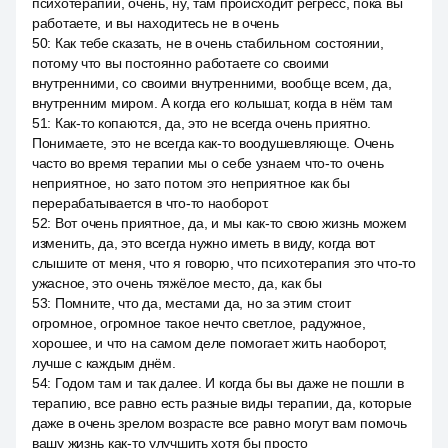
психотерапии, очень, ну, там происходит регресс, пока вы
работаете, и вы находитесь не в очень
50
:
Как тебе сказать, не в очень стабильном состоянии,
потому что вы постоянно работаете со своими
внутренними, со своими внутренними, вообще всем, да,
внутренним миром. А когда его колышат, когда в нём там
51
:
Как-то копаются, да, это не всегда очень приятно.
Понимаете, это не всегда как-то воодушевляюще. Очень
часто во время терапии мы о себе узнаем что-то очень
неприятное, но зато потом это неприятное как бы
перерабатывается в что-то наоборот.
52
:
Вот очень приятное, да, и мы как-то свою жизнь можем
изменить, да, это всегда нужно иметь в виду, когда вот
слышите от меня, что я говорю, что психотерапия это что-то
ужасное, это очень тяжёлое место, да, как бы
53
:
Помните, что да, местами да, но за этим стоит
огромное, огромное такое нечто светлое, радужное,
хорошее, и что на самом деле помогает жить наоборот,
лучше с каждым днём.
54
:
Годом там и так далее. И когда бы вы даже не пошли в
терапию, все равно есть разные виды терапии, да, которые
даже в очень зрелом возрасте все равно могут вам помочь
вашу жизнь как-то улучшить хотя бы просто