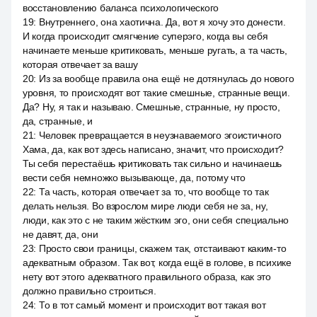
восстановлению баланса психологического
19
:
Внутреннего, она хаотична. Да, вот я хочу это донести.
И когда происходит смягчение суперэго, когда вы себя
начинаете меньше критиковать, меньше ругать, а та часть,
которая отвечает за вашу
20
:
Из за вообще правила она ещё не дотянулась до нового
уровня, то происходят вот такие смешные, странные вещи.
Да? Ну, я так и называю. Смешные, странные, ну просто,
да, странные, и
21
:
Человек превращается в неузнаваемого эгоистичного
Хама, да, как вот здесь написано, значит, что происходит?
Ты себя перестаёшь критиковать так сильно и начинаешь
вести себя немножко вызывающе, да, потому что
22
:
Та часть, которая отвечает за то, что вообще то так
делать нельзя. Во взрослом мире люди себя не за, ну,
люди, как это с не таким жёстким эго, они себя специально
не давят, да, они
23
:
Просто свои границы, скажем так, отстаивают каким-то
адекватным образом. Так вот, когда ещё в голове, в психике
нету вот этого адекватного правильного образа, как это
должно правильно строиться.
24
:
То в тот самый момент и происходит вот такая вот