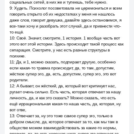
социальных сетей, в них же и тупеешь, тебе нужно.
9
:
Худеть. Психолог посоветовала не церемониться и всем
говорить открыто об их недостатках у меня не нашлось
даже слов, говорит девушка, давайте здесь остановимся, я
все-таки хочу и разобрать этот случай, да и привнести что-
то ещё.
10
:
Своё. Значит, смотрите, 1 история. 1 вообще часть вот
этого вот этой истории. Здесь происходит такой процесс как
сепарация. Смотрите, у нас есть разные структуры в
психике.
11
:
Да, и 1, можно сказать, подпирает другую, особенно
если какая-то травма происходит, да, то там, допустим,
жёсткое супер эго, да, есть, допустим, супер эго, это вот
родители.
12
:
А бывает, он жёсткий, да, который вот критикует нас,
ругает очень сильно. Есть часть, которая отвечает за нашу
личность, да, и как это сказать? Можно сказать, что есть
ещё иррациональная какая-то наша часть, да, которая, ну
вот отве,
13
:
Отвечает за, ну это тоже самое супер эго, только в
добром смысле, да, которое отвечает за то, как мы там в
обществе можем взаимодействовать за какие-то нормы,
правила, да, то есть хорошая часть супер эго отвечает за