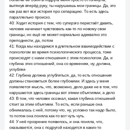
вытянув вперёд руку, ты нарушаешь мои границы. Да, это
как раз вот все история про сепарацию. То есть здесь
параллельно происхо.
40
:
Ходит история с тем, что суперэго перестаёт давить,
человек начинает чувствовать как-то по новому свои
границы, но ещё не может нормально адекватно это
преподнести, да, потом
41
:
Когда мы находимся в длительном взаимодействии с
психологом во время психологического процесса, тоже
происходят с нами отношения с этим психологом. Да, и
глубина этих отношений, она со временем, ну, должна,
углубляя
42
:
Глубина должна углубляться, да, то есть отношения
должны становиться более глубокими. И здесь у меня
появляется мысль, что, возможно, дело даже не в том, что
нарушаются здесь границы вот этими объятиями, а дело
43
:
В том, что человек осознал, какая глубина отношений
стоит за этим объятием. То есть, если раньше она
обнималась с ней, потому что, ну, условно так надо было,
то потом она поняла как-то вот чуть чуть.
44
:
У неё прозрение появилось, и она поняла, что,
оказывается, она с подругой находится в каких-то