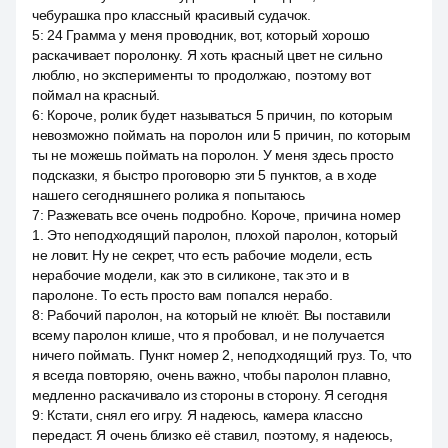
чебурашка про классный красивый судачок.
5
:
24 Грамма у меня проводник, вот, который хорошо
раскачивает поролонку. Я хоть красный цвет не сильно
люблю, но эксперименты то продолжаю, поэтому вот
поймал на красный.
6
:
Короче, ролик будет называться 5 причин, по которым
невозможно поймать на поролон или 5 причин, по которым
ты не можешь поймать на поролон. У меня здесь просто
подсказки, я быстро проговорю эти 5 пунктов, а в ходе
нашего сегодняшнего ролика я попытаюсь
7
:
Разжевать все очень подробно. Короче, причина номер
1. Это неподходящий паролон, плохой паролон, который
не ловит. Ну не секрет, что есть рабочие модели, есть
нерабочие модели, как это в силиконе, так это и в
паролоне. То есть просто вам попался нерабо.
8
:
Рабочий паролон, на который не клюёт. Вы поставили
всему паролон клише, что я пробовал, и не получается
ничего поймать. Пункт номер 2, неподходящий груз. То, что
я всегда повторяю, очень важно, чтобы паролон плавно,
медленно раскачивало из стороны в сторону. Я сегодня
9
:
Кстати, снял его игру. Я надеюсь, камера классно
передаст. Я очень близко её ставил, поэтому, я надеюсь,