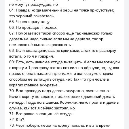
не могу тут рассуждать, но
64
:
Правда, когда маленький берш на точке присутствует,
это хороший показатель.
65
:
Через корягу тащу.
66
:
Не протащил, похоже.
67
:
Помогает вот такой способ ещё так немножко только
дёргать не надо сильно если мы не дёргали, так op
немножко её пытаться расшатать.
68
:
Если она зацепилась не крючками, а как-то в распорку
встала, о то я и говорил.
69
:
Есть, есть шанс её оттуда вытащить. А если мы воткнули
в корягу и 1 раз сразу вот так вот сильно дёрнули, то, ну, как
правило, она втыкается крючками, и шансов уже с таким
способом её вытащить оттуда нет. Так что при ловле в
корягах главное аккуратне.
70
:
Всю проводку надо делать аккуратно, очень нежно.
Если в корягу попадаем, никаких резких движений делать
не надо. Тогда есть шансы. Коряжник легко пройти и даже в
случае, как вот я сейчас застрял, но
71
:
Все равно вытащить её оттуда.
72
:
Кто?
73
:
Черт побери, леска на корягу попала, и в это время