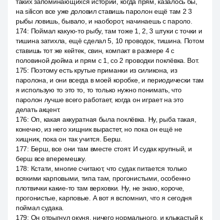
таких запоминающихся историй, когда прям, казалось бы,
на silicon все уже доловил ставишь паролон ещё там 2 3
рыбы ловишь, бывало, и наоборот, начинаешь с пароло.
174
:
Поймал какую-то рыбу, там тоже 1, 2, 3 штуки с точки и
тишина затихла, ещё сделал 5, 10 проводок, тишина. Потом
ставишь тот же кейтек, свин, компакт в размере 4 с
половиной дюйма и прям с 1, со 2 проводки поклёвка. Вот.
175
:
Поэтому есть крутые приманки из силикона, из
паролона, и они всегда в моей коробке, и периодически там
я использую то это то, то только нужно понимать, что
паролон лучше всего работает, когда он играет на это
делать акцент.
176
:
Оп, какая аккуратная была поклёвка. Ну, рыба такая,
конечно, из него хищник вырастет, но пока он ещё не
хищник, пока он так учится. Берш.
177
:
Берш, все они там вместе стоят. И судак крупный, и
берш все вперемешку.
178
:
Кстати, многие считают, что судак питается только
всякими карповыми, типа там, прогонистыми, особенно
плотвички какие-то там верховки. Ну, не знаю, короче,
прогонистые, карповые. А вот я вспомнил, что я сегодня
поймал судака.
179
:
Он отрыгнул окуня, ничего нормального, и клыкастый к