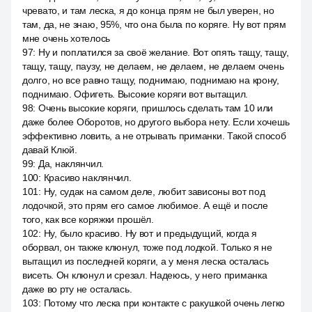
чревато, и там леска, я до конца прям не был уверен, но
там, да, не знаю, 95%, что она была по коряге. Ну вот прям
мне очень хотелось
97
:
Ну и поплатился за своё желание. Вот опять тащу, тащу,
тащу, тащу, паузу, не делаем, не делаем, не делаем очень
долго, но все равно тащу, поднимаю, поднимаю на крону,
поднимаю. Офигеть. Высокие коряги вот вытащил.
98
:
Очень высокие коряги, пришлось сделать там 10 или
даже более Оборотов, но другого выбора нету. Если хочешь
эффективно ловить, а не отрывать приманки. Такой способ
давай Клюй.
99
:
Да, наклянчил.
100
:
Красиво наклянчил.
101
:
Ну, судак на самом деле, любит зависоны вот под
лодочкой, это прям его самое любимое. А ещё и после
того, как все коряжки прошёл.
102
:
Ну, было красиво. Ну вот и предыдущий, когда я
оборвал, он также клюнул, тоже под лодкой. Только я не
вытащил из последней коряги, а у меня леска осталась
висеть. Он клюнул и срезал. Надеюсь, у него приманка
даже во рту не осталась.
103
:
Потому что леска при контакте с ракушкой очень легко