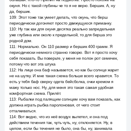
окуня. Но с такой глубины че то я не верю. Бершик. А, ну
да, бершик.
109
:
Этот тоже так умеет делать, что окунь, что берш
периодически догоняют просто движущуюся приманку.
110
:
Ну так как для окуня десятка реально запредельная
уже глубина или около к предельной, то для берша это
родной дом.
111
:
Нормально. Он 110 размер и бершик 400 грамм. Я
периодически немного странно говорю. Вот я просто хочу
себя показать. Вы поверьте, у меня не полон рот семечек,
потому что вот эта штука
112
:
На лице она баф называется, но как бы солнце жарит
не на шутку. И мне такая схема больше всего нравится. То
есть у тебя баф сверху одета бейсболка, очки кремом я
мажу только нос. Ну, для меня это такая самая удобная
комфортная схема. Прилёт.
113
:
Рыбалки под палящим солнцем хочу вам показать, как
должна играть рыбка паролоновая, от чего стоит
отталкиваться.
114
:
Вот видно, что из неё воздух вылетел, и она под
действием течения так, чуть чуть, ну, отклоняется. Ну, в
целом, если бы течения не было, она бы, ну, занимала