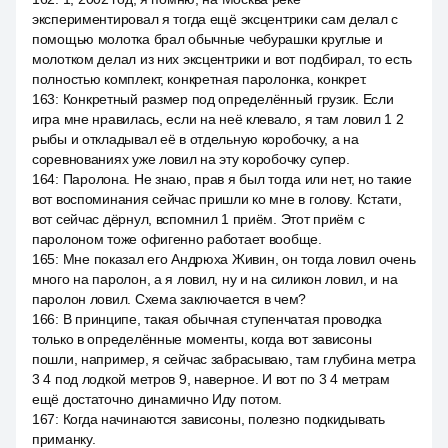
экспериментировал я тогда ещё эксцентрики сам делал с
помощью молотка брал обычные чебурашки круглые и
молотком делал из них эксцентрики и вот подбирал, то есть
полностью комплект, конкретная паролонка, конкрет.
163
:
Конкретный размер под определённый грузик. Если
игра мне нравилась, если на неё клевало, я там ловил 1 2
рыбы и откладывал её в отдельную коробочку, а на
соревнованиях уже ловил на эту коробочку супер.
164
:
Паролона. Не знаю, прав я был тогда или нет, но такие
вот воспоминания сейчас пришли ко мне в голову. Кстати,
вот сейчас дёрнул, вспомнил 1 приём. Этот приём с
паролоном тоже офигенно работает вообще.
165
:
Мне показал его Андрюха Живин, он тогда ловил очень
много на паролон, а я ловил, ну и на силикон ловил, и на
паролон ловил. Схема заключается в чем?
166
:
В принципе, такая обычная ступенчатая проводка
только в определённые моменты, когда вот зависоны
пошли, например, я сейчас забрасываю, там глубина метра
3 4 под лодкой метров 9, наверное. И вот по 3 4 метрам
ещё достаточно динамично Иду потом.
167
:
Когда начинаются зависоны, полезно подкидывать
приманку.