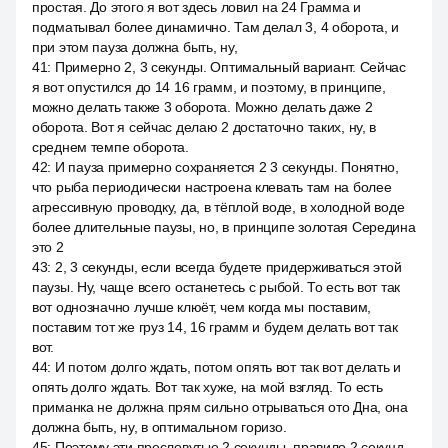
простая. До этого я вот здесь ловил на 24 Грамма и
подматывал более динамично. Там делал 3, 4 оборота, и
при этом пауза должна быть, ну,
41
:
Примерно 2, 3 секунды. Оптимальный вариант. Сейчас
я вот опустился до 14 16 грамм, и поэтому, в принципе,
можно делать также 3 оборота. Можно делать даже 2
оборота. Вот я сейчас делаю 2 достаточно таких, ну, в
среднем темпе оборота.
42
:
И пауза примерно сохраняется 2 3 секунды. Понятно,
что рыба периодически настроена клевать там на более
агрессивную проводку, да, в тёплой воде, в холодной воде
более длительные паузы, но, в принципе золотая Середина
это 2
43
:
2, 3 секунды, если всегда будете придерживаться этой
паузы. Ну, чаще всего останетесь с рыбой. То есть вот так
вот однозначно лучше клюёт, чем когда мы поставим,
поставим тот же груз 14, 16 грамм и будем делать вот так
вот.
44
:
И потом долго ждать, потом опять вот так вот делать и
опять долго ждать. Вот так хуже, на мой взгляд. То есть
приманка не должна прям сильно отрываться ото Дна, она
должна быть, ну, в оптимальном горизо.
45
:
Поэтому эти пресловутые 2 секунды, правило 2 секунд.