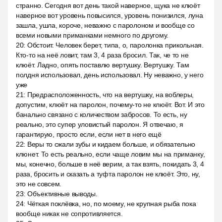
странно. Сегодня вот день такой наверное, щука не клюёт
наверное вот уровень повысился, уровень понизился, луна
зашла, ушла, короче, неважно с паролоном и вообще со
всеми новыми приманками немного по другому.
20
:
Обстоит. Человек берет, типа, о, паролонка прикольная.
Кто-то на неё ловит, там 3, 4 раза бросил. Так, че то не
клюёт. Ладно, опять поставлю вертушку. Вертушку. Там
полдня использовал, день использовал. Ну неважно, у него
уже
21
:
Предрасположенность, что на вертушку, на воблеры,
допустим, клюёт на паролон, почему-то не клюёт. Вот. И это
банально связано с количеством забросов. То есть, ну
реально, это супер уловистый паролон. Я отвечаю, я
гарантирую, просто если, если нет в него ещё
22
:
Веры то сжали зубы и кидаем больше, и обязательно
клюнет. То есть реально, если чаще ловим мы на приманку,
мы, конечно, больше в неё верим, а так взять, покидать 3, 4
раза, бросить и сказать а туфта паролон не клюёт. Это, ну,
это не совсем.
23
:
Объективные выводы.
24
:
Чёткая поклёвка, но, по моему, не крупная рыба пока
вообще никак не сопротивляется.