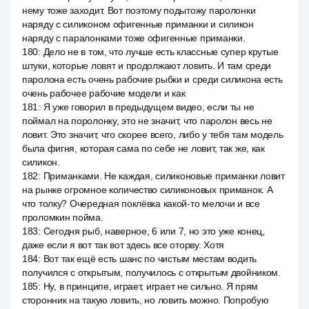
нему тоже заходит. Вот поэтому подытожу паролонки
наряду с силиконом офигенные приманки и силикон
наряду с паралонками тоже офигенные приманки.
180
:
Дело не в том, что лучше есть классные супер крутые
штуки, которые ловят и продолжают ловить. И там среди
паролона есть очень рабочие рыбки и среди силикона есть
очень рабочее рабочие модели и как
181
:
Я уже говорил в предыдущем видео, если ты не
поймал на поролонку, это не значит, что паролон весь не
ловит. Это значит, что скорее всего, либо у тебя там модель
была фигня, которая сама по себе не ловит, так же, как
силикон.
182
:
Приманками. Не каждая, силиконовые приманки ловит
на рынке огромное количество силиконовых приманок. А
что толку? Очередная поклёвка какой-то мелочи и все
проломкин пойма.
183
:
Сегодня рыб, наверное, 6 или 7, но это уже конец,
даже если я вот так вот здесь все оторву. Хотя
184
:
Вот так ещё есть шанс по чистым местам водить
получился с открытым, получилось с открытым двойником.
185
:
Ну, в принципе, играет, играет не сильно. Я прям
сторонник на такую ловить, но ловить можно. Попробую