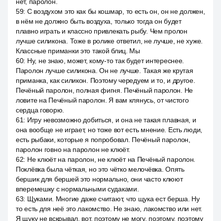
нет, паролон.
59
:
С воздухом это как бы кошмар, то есть он, он не должен,
в нём не должно быть воздуха, только тогда он будет
плавно играть и классно привлекать рыбу. Чем пролон
лучше силикона. Тоже в ролике ответил, не лучше, не хуже.
Классные приманки это такой блиц. Мы
60
:
Ну, не знаю, может, кому-то так будет интереснее.
Паролон лучше силикона. Он не лучше. Такая же крутая
приманка, как силикон. Поэтому чередуем и то, и другое.
Печёный паролон, полная фигня. Печёный паролон. Не
ловите на Печёный паролон. Я вам клянусь, от чистого
сердца говорю.
61
:
Игру невозможно добиться, и она не такая плавная, и
она вообще не играет, но тоже вот есть мнение. Есть люди,
есть рыбаки, которые я попробовал. Печёный паролон,
паролон говно на паролон не клюёт.
62
:
Не клюёт на паролон, не клюёт на Печёный паролон.
Поклёвка была чёткая, но это чётко мелочёвка. Опять
бершик для бершей это нормально, они часто клюют
вперемешку с нормальными судаками.
63
:
Щуками. Многие даже считают, что щука ест берша. Ну
то есть для неё это лакомство. Не знаю, лакомство или нет.
Я щуку не вскрывал, вот, поэтому не могу, поэтому, поэтому