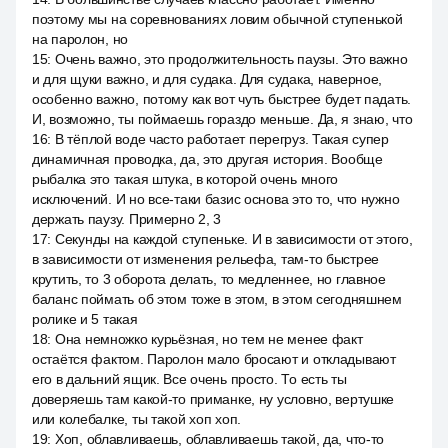
поэтому мы на соревнованиях ловим обычной ступенькой
на паролон, но
15
:
Очень важно, это продолжительность паузы. Это важно
и для щуки важно, и для судака. Для судака, наверное,
особенно важно, потому как вот чуть быстрее будет падать.
И, возможно, ты поймаешь гораздо меньше. Да, я знаю, что
16
:
В тёплой воде часто работает перегруз. Такая супер
динамичная проводка, да, это другая история. Вообще
рыбалка это такая штука, в которой очень много
исключений. И но все-таки базис основа это то, что нужно
держать паузу. Примерно 2, 3
17
:
Секунды на каждой ступеньке. И в зависимости от этого,
в зависимости от изменения рельефа, там-то быстрее
крутить, то 3 оборота делать, то медленнее, но главное
баланс поймать об этом тоже в этом, в этом сегодняшнем
ролике и 5 такая
18
:
Она немножко курьёзная, но тем не менее факт
остаётся фактом. Паролон мало бросают и откладывают
его в дальний ящик. Все очень просто. То есть ты
доверяешь там какой-то приманке, ну условно, вертушке
или колебалке, ты такой хоп хоп.
19
:
Хоп, облавливаешь, облавливаешь такой, да, что-то