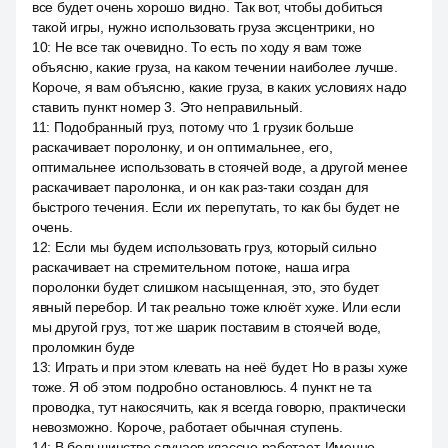
все будет очень хорошо видно. Так вот, чтобы добиться
такой игры, нужно использовать груза эксцентрики, но
10
:
Не все так очевидно. То есть по ходу я вам тоже
объясню, какие груза, на каком течении наиболее лучше.
Короче, я вам объясню, какие груза, в каких условиях надо
ставить пункт номер 3. Это неправильный.
11
:
Подобранный груз, потому что 1 грузик больше
раскачивает поролонку, и он оптимальнее, его,
оптимальнее использовать в стоячей воде, а другой менее
раскачивает паролонка, и он как раз-таки создан для
быстрого течения. Если их перепутать, то как бы будет не
очень.
12
:
Если мы будем использовать груз, который сильно
раскачивает на стремительном потоке, наша игра
поролонки будет слишком насыщенная, это, это будет
явный перебор. И так реально тоже клюёт хуже. Или если
мы другой груз, тот же шарик поставим в стоячей воде,
проломкин буде
13
:
Играть и при этом клевать на неё будет. Но в разы хуже
тоже. Я об этом подробно остановлюсь. 4 пункт не та
проводка, тут накосячить, как я всегда говорю, практически
невозможно. Короче, работает обычная ступень.
14
:
В большинстве случаев классно работает. Именно