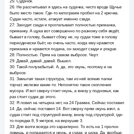
25
:
Судачок.
26
:
Не рассчитывал я здесь на судачка, чисто вроде Щучье
было место такое. Где-то килограмм пробил на 2 крючка.
Судак часто, кстати, атакует именно сзади.
27
:
Заходит сзади и проглатывает полностью приманка,
приманку. А щука вот совершенно по разному себя ведёт,
бывает в голову, бывает сбоку не, ну судак тоже в голову
периодически бьёт, но очень часто, когда ему нравится
приманка и нравится подача, он заходит сзади и prague.
28
:
Полностью. Прям на самом выбросе. Черт.
29
:
Давай, давай, давай. Вышел.
30
:
Такой полузабытый. А, да, это окунь, поэтому и на
выбросе.
31
:
Замытая такая структура, там из неё всякие палки
торчат, железки какие-то. Непонятно такое скопление
мусора. И вот сверху стоит окунь, а внизу у подножья, как
раз стоит судак до этого.
32
:
Я ловил на четырна нет, на 24 Грамма. Сейчас поставил
14. Да, сейчас поставил 14. Вот сверху прям окунь взял, а
судак стоит под структурой внизу, внизу под структурой, где-
то порядка 8, 9 метров, на верхушке 3.
33
:
Для волги всегда это характерно. То есть на 1 пролон
ловишь, и попадается и окунь, и судак, и щука. Да, вообще,