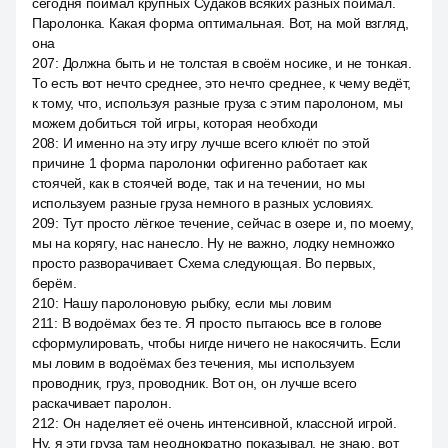
сегодня поймал крупных Судаков всяких разных поймал.
Паролонка. Какая форма оптимальная. Вот, на мой взгляд,
она
207
:
Должна быть и не толстая в своём носике, и не тонкая.
То есть вот нечто среднее, это нечто среднее, к чему ведёт,
к тому, что, используя разные груза с этим паролоном, мы
можем добиться той игры, которая необходи
208
:
И именно на эту игру лучше всего клюёт по этой
причине 1 форма паролонки офигенно работает как
стоячей, как в стоячей воде, так и на течении, но мы
используем разные груза немного в разных условиях.
209
:
Тут просто лёгкое течение, сейчас в озере и, по моему,
мы на корягу, нас нанесло. Ну не важно, лодку немножко
просто разворачивает. Схема следующая. Во первых,
берём.
210
:
Нашу паролоновую рыбку, если мы ловим
211
:
В водоёмах без те. Я просто пытаюсь все в голове
сформулировать, чтобы нигде ничего не накосячить. Если
мы ловим в водоёмах без течения, мы используем
проводник, груз, проводник. Вот он, он лучше всего
раскачивает паролон.
212
:
Он наделяет её очень интенсивной, классной игрой.
Ну, я эти груза там неоднократно показывал, не знаю, вот