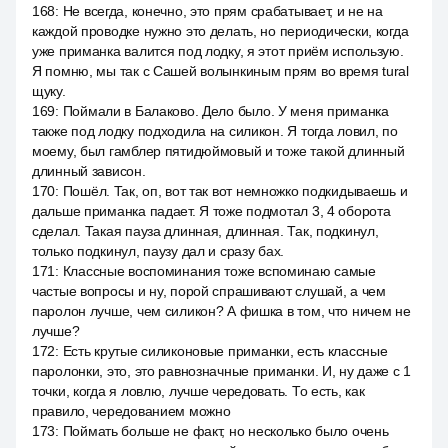
168
:
Не всегда, конечно, это прям срабатывает, и не на
каждой проводке нужно это делать, но периодически, когда
уже приманка валится под лодку, я этот приём использую.
Я помню, мы так с Сашей волынкиным прям во время tural
щуку.
169
:
Поймали в Балаково. Дело было. У меня приманка
также под лодку подходила на силикон. Я тогда ловил, по
моему, был гамблер пятидюймовый и тоже такой длинный
длинный зависон.
170
:
Пошёл. Так, оп, вот так вот немножко подкидываешь и
дальше приманка падает. Я тоже подмотал 3, 4 оборота
сделал. Такая пауза длинная, длинная. Так, подкинул,
только подкинул, паузу дал и сразу бах.
171
:
Классные воспоминания тоже вспоминаю самые
частые вопросы и ну, порой спрашивают слушай, а чем
паролон лучше, чем силикон? А фишка в том, что ничем не
лучше?
172
:
Есть крутые силиконовые приманки, есть классные
паролонки, это, это равнозначные приманки. И, ну даже с 1
точки, когда я ловлю, лучше чередовать. То есть, как
правило, чередованием можно
173
:
Поймать больше не факт, но несколько было очень