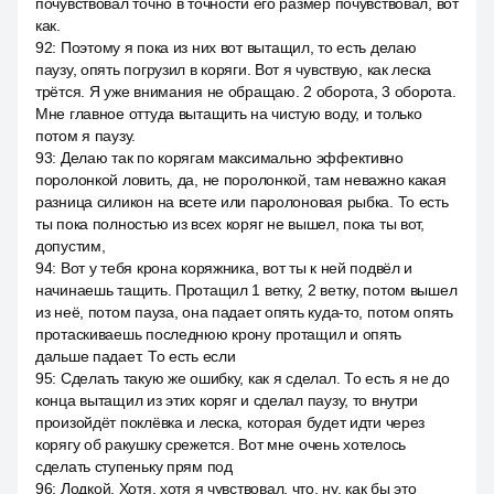
почувствовал точно в точности его размер почувствовал, вот
как.
92
:
Поэтому я пока из них вот вытащил, то есть делаю
паузу, опять погрузил в коряги. Вот я чувствую, как леска
трётся. Я уже внимания не обращаю. 2 оборота, 3 оборота.
Мне главное оттуда вытащить на чистую воду, и только
потом я паузу.
93
:
Делаю так по корягам максимально эффективно
поролонкой ловить, да, не поролонкой, там неважно какая
разница силикон на всете или паролоновая рыбка. То есть
ты пока полностью из всех коряг не вышел, пока ты вот,
допустим,
94
:
Вот у тебя крона коряжника, вот ты к ней подвёл и
начинаешь тащить. Протащил 1 ветку, 2 ветку, потом вышел
из неё, потом пауза, она падает опять куда-то, потом опять
протаскиваешь последнюю крону протащил и опять
дальше падает. То есть если
95
:
Сделать такую же ошибку, как я сделал. То есть я не до
конца вытащил из этих коряг и сделал паузу, то внутри
произойдёт поклёвка и леска, которая будет идти через
корягу об ракушку срежется. Вот мне очень хотелось
сделать ступеньку прям под
96
:
Лодкой. Хотя, хотя я чувствовал, что, ну, как бы это