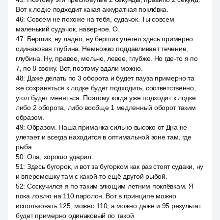
Вот к лодке подходит какая аккуратная поклёвка.
46
:
Совсем не похоже на тебя, судачок. Ты совсем
маленький судачок, наверное. О.
47
:
Бершик, ну ладно, ну бершик улетел здесь примерно
одинаковая глубина. Немножко поддавливает течение,
глубина. Ну, правее, мельче, левее, глубже. Но где-то я по
7, по 8 ввожу. Вот, поэтому вдали можно.
48
:
Даже делать по 3 оборота и будет пауза примерно та
же сохраняться к лодке будет подходить, соответственно,
угол будет меняться. Поэтому когда уже подходит к лодке
либо 2 оборота, либо вообще 1 медленный оборот таким
образом.
49
:
Образом. Наша приманка сильно высоко от Дна не
улетает и всегда находится в оптимальной зоне там, где
рыба
50
:
Опа, хорошо ударил.
51
:
Здесь бугорок, и вот за бугорком как раз стоят судаки, ну
и вперемешку там с какой-то ещё другой рыбой.
52
:
Соскучился я по таким злющим летним поклёвкам. Я
пока ловлю на 110 паролон. Вот в принципе можно
использовать 125, можно 110, а можно даже и 95 результат
будет примерно одинаковый по такой