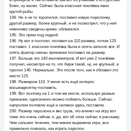
Блин, ну жалко. Сейчас была классная поклёвка явно
крутой рыбы.
194
:
Но я че то торопился, поставил новую поролонку,
другой размер, более крупный, и не посмотрел, что у неё
немножко сведены крюки, облажался.
195
:
Это прям под лодкой.
196
:
Ну вот я постоял, половил на 110 размер, потом 125
поставил. 1 классная поклёвка была и опять затихло все. И
опять фактор смены приманки поставил на размер.
197
:
Больше это 140 миллиметров. И вот уже 2 поклёвки
получил, несмотря на то, что берж такой, ну, не крупный, а
пролон 140. Нормально. Это после того, как я обловил это
место 125
198
:
Размером 110. У меня есть ещё интерес
восьмидесятку поставить.
199
:
Вот поэтому на 1 и том же месте, используя разные
приманки, однозначно можно поймать больше. Сейчас
напролом половлю ещё и силикон здесь поставлю.
200
:
Размер паролона и вес груза, что влияет на игру вот
тоже это очень сейчас я, да, вот об этом сейчас я расскажу.
Чем сильнее течение, тем менее выражена игра, все
правильно показать, как играть паролон.