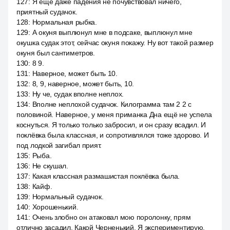
127
:
Я ещё даже падения не почувствовал ничего,
приятный судачок.
128
:
Нормальная рыбка.
129
:
А окуня выплюнул мне в подсаке, выплюнул мне
окушка судак этот, сейчас окуня покажу. Ну вот такой размер
окуня был сантиметров.
130
:
8 9.
131
:
Наверное, может быть 10.
132
:
8, 9, наверное, может быть, 10.
133
:
Ну че, судак вполне неплох.
134
:
Вполне неплохой судачок. Килограмма там 2 2 с
половиной. Наверное, у меня приманка Дна ещё не успела
коснуться. Я только только забросил, и он сразу всадил. И
поклёвка была классная, и сопротивлялся тоже здорово. И
под лодкой загибал прият.
135
:
Рыба.
136
:
Не скушал.
137
:
Какая классная размашистая поклёвка была.
138
:
Кайф.
139
:
Нормальный судачок.
140
:
Хорошенький.
141
:
Очень злобно он атаковал мою поролонку, прям
отлично засадил. Какой Черненький. Я экспериментирую,