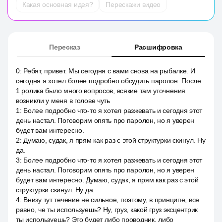
Какая основная идея?
Перескажи видео
Пересказ
Расшифровка
0
:
Ребят, привет. Мы сегодня с вами снова на рыбалке. И
сегодня я хотел более подробно обсудить паролон. После
1 ролика было много вопросов, всякие там уточнения
возникли у меня в голове чуть
1
:
Более подробно что-то я хотел разжевать и сегодня этот
день настал. Поговорим опять про паролон, но я уверен
будет вам интересно.
2
:
Думаю, судак, я прям как раз с этой структурки скинул. Ну
да.
3
:
Более подробно что-то я хотел разжевать и сегодня этот
день настал. Поговорим опять про паролон, но я уверен
будет вам интересно. Думаю, судак, я прям как раз с этой
структурки скинул. Ну да.
4
:
Внизу тут течение не сильное, поэтому, в принципе, все
равно, че ты используешь? Ну, груз, какой груз эксцентрик
ты используешь? Это будет либо проводник, либо