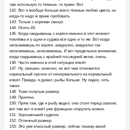
там использую то тёмные, то яркие. Вот.
142
:
Вот я вообще больше всего тёмные люблю цвета, но
когда-то надо ж яркие пробовать.
143
:
Только с коряжки скинул.
144
:
Опять 40.
145
:
Когда скидываешь с коряги именно в этот момент
поклёвка и у щуки и судака все одно и то же. Вот когда
затаскиваешь по коряге, аккуратно, аккуратно так
затаскиваешь, затаскиваешь. И вот предельное внимание,
когда скидываешь с крайней последней ветки, очень
146
:
Часто именно в этой ситуации клюёт.
147
:
Ну, смешно, конечно, но вот чем отличается
нормальный пролон от ненормального на нормальный
клюёт. Правда, я думал, рыбы больше. Ну ладно, хоть
такая.
148
:
Тоже получше размер.
149
:
Приятно.
150
:
Прям там, где я рыбу видел, она стоит перед свалом,
вот там вот и клюёт уже фрикцион открутить можно.
151
:
Хорошенький судачок.
152
:
Отличный размер.
153
:
Это уже классный размер, сейчас покажу какой