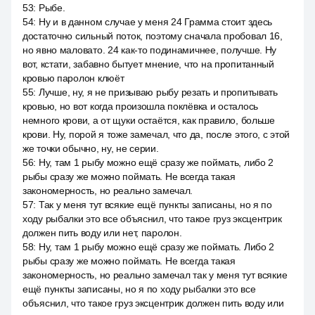
53
:
Рыбе.
54
:
Ну и в данном случае у меня 24 Грамма стоит здесь
достаточно сильный поток, поэтому сначала пробовал 16,
но явно маловато. 24 как-то подинамичнее, получше. Ну
вот, кстати, забавно бытует мнение, что на пропитанный
кровью паролон клюёт
55
:
Лучше, ну, я не призываю рыбу резать и пропитывать
кровью, но вот когда произошла поклёвка и осталось
немного крови, а от щуки остаётся, как правило, больше
крови. Ну, порой я тоже замечал, что да, после этого, с этой
же точки обычно, ну, не серии.
56
:
Ну, там 1 рыбу можно ещё сразу же поймать, либо 2
рыбы сразу же можно поймать. Не всегда такая
закономерность, но реально замечал.
57
:
Так у меня тут всякие ещё пункты записаны, но я по
ходу рыбалки это все объяснил, что такое груз эксцентрик
должен пить воду или нет, паролон.
58
:
Ну, там 1 рыбу можно ещё сразу же поймать. Либо 2
рыбы сразу же можно поймать. Не всегда такая
закономерность, но реально замечал так у меня тут всякие
ещё пункты записаны, но я по ходу рыбалки это все
объяснил, что такое груз эксцентрик должен пить воду или