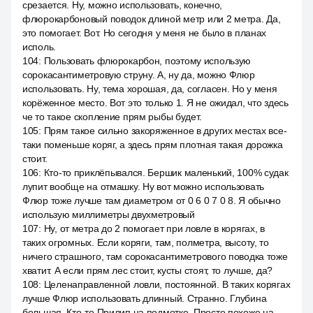
срезается. Ну, можно использовать, конечно,
флюрокарбоновый поводок длиной метр или 2 метра. Да,
это помогает. Вот. Но сегодня у меня не было в планах
исполь.
104
:
Пользовать флюрокарбон, поэтому использую
сорокасантиметровую струну. А, ну да, можно Флюр
использовать. Ну, тема хорошая, да, согласен. Но у меня
корёженное место. Вот это только 1. Я не ожидал, что здесь
че то такое скопление прям рыбы будет.
105
:
Прям такое сильно закоряженное в других местах все-
таки поменьше коряг, а здесь прям плотная такая дорожка
стоит.
106
:
Кто-то приклёпывался. Бершик маленький, 100% судак
лупит вообще на отмашку. Ну вот можно использовать
Флюр тоже лучше там диаметром от 0 6 0 7 0 8. Я обычно
использую миллиметры двухметровый
107
:
Ну, от метра до 2 помогает при ловле в корягах, в
таких огромных. Если коряги, там, полметра, высоту, то
ничего страшного, там сорокасантиметрового поводка тоже
хватит. А если прям лес стоит, кусты стоят, то лучше, да?
108
:
Целенаправленной ловли, постоянной. В таких корягах
лучше Флюр использовать длинный. Странно. Глубина
большая. Кто-то Прилип на подмотке. Просто похоже на