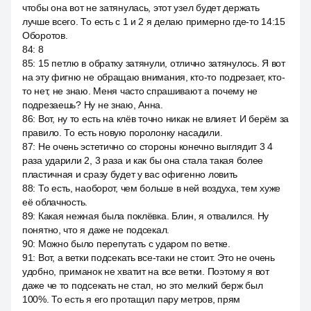
чтобы она вот не затянулась, этот узел будет держать
лучше всего. То есть с 1 и 2 я делаю примерно где-то 14:15
Оборотов.
84
:
8
85
:
15 петлю в обратку затянули, отлично затянулось. Я вот
на эту фигню не обращаю внимания, кто-то подрезает, кто-
то нет, не знаю. Меня часто спрашивают а почему не
подрезаешь? Ну не знаю, Анна.
86
:
Вот, ну то есть на клёв точно никак не влияет. И берём за
правило. То есть новую поролонку насадили.
87
:
Не очень эстетично со стороны конечно выглядит 3 4
раза ударили 2, 3 раза и как бы она стала такая более
пластичная и сразу будет у вас офигенно ловить
88
:
То есть, наоборот, чем больше в ней воздуха, тем хуже
её облачность.
89
:
Какая нежная была поклёвка. Блин, я отвалился. Ну
понятно, что я даже не подсекал.
90
:
Можно было перепутать с ударом по ветке.
91
:
Вот, а ветки подсекать все-таки не стоит. Это не очень
удобно, приманок не хватит на все ветки. Поэтому я вот
даже че то подсекать не стал, но это мелкий берж был
100%. То есть я его протащил пару метров, прям