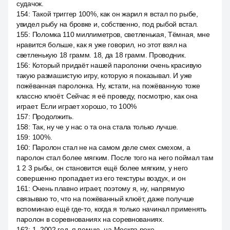
судачок.
154
:
Такой триггер 100%, как он жарил я встал по рыбе,
увидел рыбу на бровке и, собственно, под рыбой встал.
155
:
Поломка 110 миллиметров, светленькая, Тёмная, мне
нравится больше, как я уже говорил, но этот взял на
светленькую 18 грамм. 18, да 18 грамм. Проводник.
156
:
Который придаёт нашей паролонки очень красивую
такую размашистую игру, которую я показывал. И уже
пожёванная паролонка. Ну, кстати, на пожёванную тоже
классно клюёт. Сейчас я её проведу, посмотрю, как она
играет. Если играет хорошо, то 100%
157
:
Продолжить.
158
:
Так, ну че у нас o та она стала только лучше.
159
:
100%.
160
:
Паролон стал не на самом деле смех смехом, а
паролон стал более мягким. После того на него поймал там
1 2 3 рыбы, он становится ещё более мягким, у него
совершенно пропадает из его текстуры воздух, и он
161
:
Очень плавно играет, поэтому я, ну, напрямую
связываю то, что на пожёванный клюёт, даже получше
вспоминаю ещё где-то, когда я только начинал применять
паролон в соревнованиях на соревнованиях.
162
:
1, 2002 год, я помню, на Москва реке