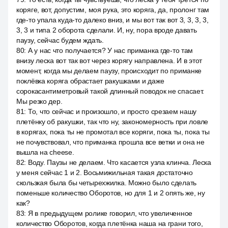
коряге, вот, допустим, моя рука, это коряга, да, пролонг там
где-то упала куда-то далеко вниз, и мы вот так вот 3, 3, 3, 3,
3, 3 и типа 2 оборота сделали. И, ну, пора вроде давать
паузу, сейчас будем ждать.
80
:
А у нас что получается? У нас приманка где-то там
внизу леска вот так вот через корягу направлена. И в этот
момент, когда мы делаем паузу, происходит по приманке
поклёвка коряга обрастает ракушками и даже
сорокасантиметровый такой длинный поводок не спасает.
Мы резко дер.
81
:
То, что сейчас и произошло, и просто срезаем нашу
плетёнку об ракушки, так что ну, закономерность при ловле
в корягах, пока ты не промотал все коряги, пока ты, пока ты
не почувствовал, что приманка прошла все ветки и она не
вышла на cheese.
82
:
Воду. Паузы не делаем. Что касается узла клинча. Леска
у меня сейчас 1 и 2. Восьмижильная такая достаточно
скользкая была бы четырехжилка. Можно было сделать
поменьше количество Оборотов, но для 1 и 2 опять же, ну
как?
83
:
Я в предыдущем ролике говорил, что увеличенное
количество Оборотов, когда плетёнка наша на грани того,