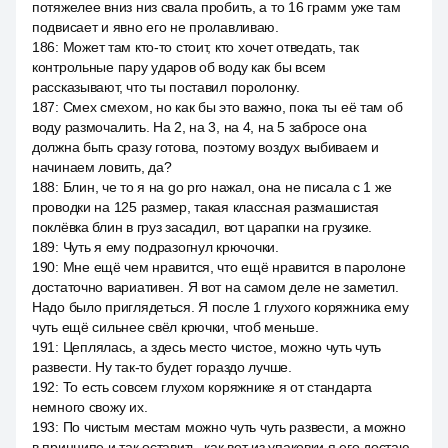
потяжелее вниз низ свала пробить, а то 16 грамм уже там
подвисает и явно его не пролавливаю.
186
:
Может там кто-то стоит, кто хочет отведать, так
контрольные пару ударов об воду как бы всем
рассказывают, что ты поставил поролонку.
187
:
Смех смехом, но как бы это важно, пока ты её там об
воду размочалить. На 2, на 3, на 4, на 5 забросе она
должна быть сразу готова, поэтому воздух выбиваем и
начинаем ловить, да?
188
:
Блин, че то я на go pro нажал, она не писала с 1 же
проводки на 125 размер, такая классная размашистая
поклёвка блин в груз засадил, вот царапки на грузике.
189
:
Чуть я ему подразогнул крючочки.
190
:
Мне ещё чем нравится, что ещё нравится в паролоне
достаточно вариативен. Я вот на самом деле не заметил.
Надо было приглядеться. Я после 1 глухого коряжника ему
чуть ещё сильнее свёл крючки, чтоб меньше.
191
:
Цеплялась, а здесь место чистое, можно чуть чуть
развести. Ну так-то будет гораздо лучше.
192
:
То есть совсем глухом коряжнике я от стандарта
немного свожу их.
193
:
По чистым местам можно чуть чуть развести, а можно
в принципе и так оставить, как вот из упаковки я его достаю.