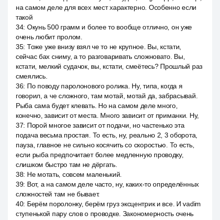
на самом деле для всех мест характерно. Особенно если
такой
34
:
Окунь 500 грамм и более то вообще отлично, он уже
очень любит пролом.
35
:
Тоже уже внизу взял че то не крупное. Вы, кстати,
сейчас бах сниму, а то разговаривать сложновато. Вы,
кстати, мелкий судачок, вы, кстати, смеётесь? Прошлый раз
смеялись.
36
:
По поводу паролонового ролика. Ну, типа, когда я
говорил, а че сложного, там мотай, мотай да, забрасывай.
Рыба сама будет клевать. Но на самом деле много,
конечно, зависит от места. Много зависит от приманки. Ну,
37
:
Порой многое зависит от подачи, но частенько эта
подача весьма простая. То есть, ну, реально 2, 3 оборота,
пауза, главное не сильно косячить со скоростью. То есть,
если рыба предпочитает более медленную проводку,
слишком быстро там не дёргать.
38
:
Не мотать, совсем маленький.
39
:
Вот, а на самом деле часто, ну, каких-то определённых
сложностей там не бывает.
40
:
Берём поролонку, берём груз эксцентрик и все. И vadim
ступенькой пару слов о проводке. Закономерность очень