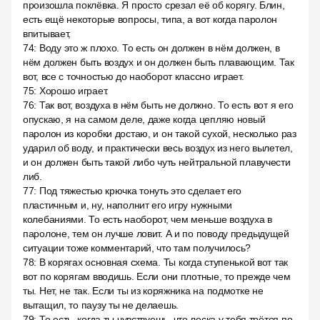
произошла поклёвка. Я просто срезал её об корягу. Блин,
есть ещё некоторые вопросы, типа, а вот когда паролон
впитывает,
74
:
Воду это ж плохо. То есть он должен в нём должен, в
нём должен быть воздух и он должен быть плавающим. Так
вот, все с точностью до наоборот классно играет.
75
:
Хорошо играет.
76
:
Так вот, воздуха в нём быть не должно. То есть вот я его
опускаю, я на самом деле, даже когда цепляю новый
паролон из коробки достаю, и он такой сухой, несколько раз
ударил об воду, и практически весь воздух из него вылетел,
и он должен быть такой либо чуть нейтральной плавучести
либ.
77
:
Под тяжестью крючка тонуть это сделает его
пластичным и, ну, наполнит его игру нужными
колебаниями. То есть наоборот, чем меньше воздуха в
паролоне, тем он лучше ловит. А и по поводу предыдущей
ситуации тоже комментарий, что там получилось?
78
:
В корягах основная схема. Ты когда ступенькой вот так
вот по корягам вводишь. Если они плотные, то прежде чем
ты. Нет, не так. Если ты из коряжника на подмотке не
вытащил, то паузу ты не делаешь.
79
:
То есть, когда ты чувствуешь, что леска у тебя трётся по