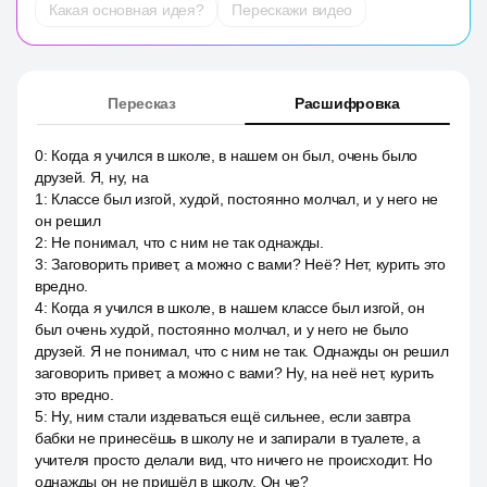
Какая основная идея?
Перескажи видео
Пересказ
Расшифровка
0
:
Когда я учился в школе, в нашем он был, очень было
друзей. Я, ну, на
1
:
Классе был изгой, худой, постоянно молчал, и у него не
он решил
2
:
Не понимал, что с ним не так однажды.
3
:
Заговорить привет, а можно с вами? Неё? Нет, курить это
вредно.
4
:
Когда я учился в школе, в нашем классе был изгой, он
был очень худой, постоянно молчал, и у него не было
друзей. Я не понимал, что с ним не так. Однажды он решил
заговорить привет, а можно с вами? Ну, на неё нет, курить
это вредно.
5
:
Ну, ним стали издеваться ещё сильнее, если завтра
бабки не принесёшь в школу не и запирали в туалете, а
учителя просто делали вид, что ничего не происходит. Но
однажды он не пришёл в школу. Он че?