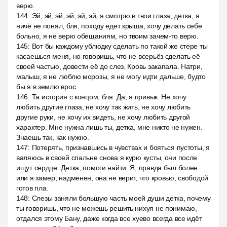
верю.
144
:
Эй, эй, эй, эй, эй, эй, я смотрю в твои глаза, детка, я
ничё не понял, бля, походу едет крыша, хочу делать себе
больно, я не верю обещаниям, но твоим зачем-то верю.
145
:
Вот бы каждому ублюдку сделать по такой же стере ты
касаешься меня, но говоришь, что не всерьёз сделать её
своей частью, довести её до слез. Кровь закапала. Натри,
малыш, я не люблю морозы, я не могу идти дальше, будто
бы я в землю врос.
146
:
Та история с концом, бля. Да, я привык. Не хочу
любить другие глаза, не хочу так жить, не хочу любить
другие руки, не хочу их видеть, не хочу любить другой
характер. Мне нужна лишь ты, детка, мне никто не нужен.
Знаешь так, как нужно.
147
:
Потерять, признавшись в чувствах и бояться пустоты, я
валяюсь в своей спальне снова я курю кусты, они после
ищут сердце. Детка, помоги найти. Я, правда был болен
или я замер, надменен, она не верит, что кровью, свободой
готов пла.
148
:
Слезы заняли большую часть моей души детка, почему
ты говоришь, что не можешь решить нихуя не понимаю,
отдался этому Бану, даже когда все хуево всегда все идёт