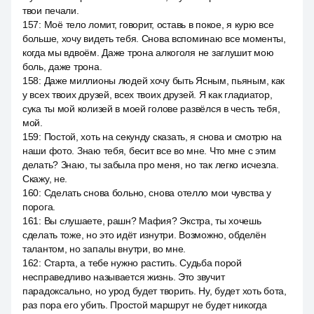
твои печали.
157
:
Моё тело ломит, говорит, оставь в покое, я курю все
больше, хочу видеть тебя. Снова вспоминаю все моменты,
когда мы вдвоём. Даже трона алкоголя не заглушит мою
боль, даже трона.
158
:
Даже миллионы людей хочу быть Ясным, пьяным, как
у всех твоих друзей, всех твоих друзей. Я как гладиатор,
сука ты мой колизей в моей голове развёлся в честь тебя,
мой.
159
:
Постой, хоть на секунду сказать, я снова и смотрю на
наши фото. Знаю тебя, бесит все во мне. Что мне с этим
делать? Знаю, ты забыла про меня, но так легко исчезла.
Скажу, не.
160
:
Сделать снова больно, снова отелло мои чувства у
порога.
161
:
Вы слушаете, рашн? Мафия? Экстра, ты хочешь
сделать тоже, но это идёт изнутри. Возможно, обделён
талантом, но запалы внутри, во мне.
162
:
Старта, а тебе нужно растить. Судьба порой
несправедливо называется жизнь. Это звучит
парадоксально, но урод будет творить. Ну, будет хоть бота,
раз пора его убить. Простой маршрут не будет никогда