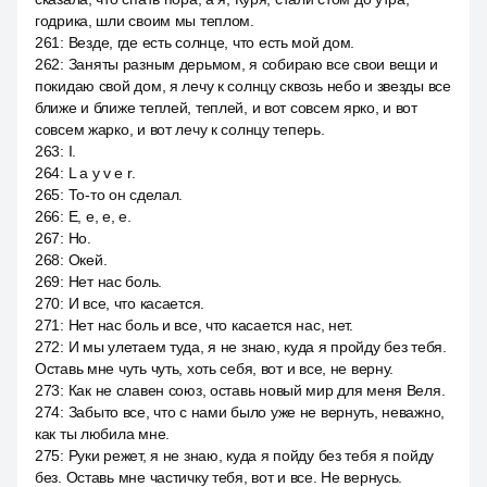
годрика, шли своим мы теплом.
261
:
Везде, где есть солнце, что есть мой дом.
262
:
Заняты разным дерьмом, я собираю все свои вещи и
покидаю свой дом, я лечу к солнцу сквозь небо и звезды все
ближе и ближе теплей, теплей, и вот совсем ярко, и вот
совсем жарко, и вот лечу к солнцу теперь.
263
:
I.
264
:
L a y v e r.
265
:
То-то он сделал.
266
:
Е, е, е, е.
267
:
Но.
268
:
Окей.
269
:
Нет нас боль.
270
:
И все, что касается.
271
:
Нет нас боль и все, что касается нас, нет.
272
:
И мы улетаем туда, я не знаю, куда я пройду без тебя.
Оставь мне чуть чуть, хоть себя, вот и все, не верну.
273
:
Как не славен союз, оставь новый мир для меня Веля.
274
:
Забыто все, что с нами было уже не вернуть, неважно,
как ты любила мне.
275
:
Руки режет, я не знаю, куда я пойду без тебя я пойду
без. Оставь мне частичку тебя, вот и все. Не вернусь.