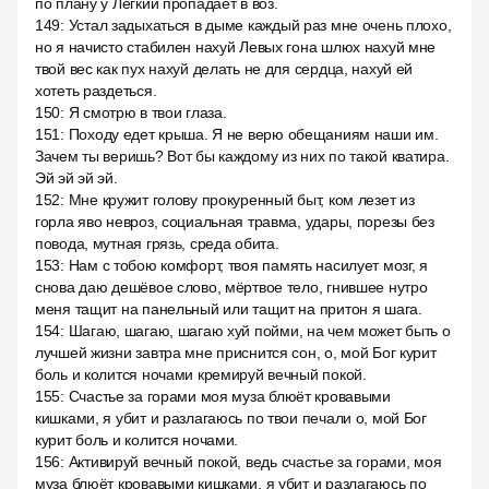
по плану y Лёгкий пропадает в воз.
149
:
Устал задыхаться в дыме каждый раз мне очень плохо,
но я начисто стабилен нахуй Левых гона шлюх нахуй мне
твой вес как пух нахуй делать не для сердца, нахуй ей
хотеть раздеться.
150
:
Я смотрю в твои глаза.
151
:
Походу едет крыша. Я не верю обещаниям наши им.
Зачем ты веришь? Вот бы каждому из них по такой кватира.
Эй эй эй эй.
152
:
Мне кружит голову прокуренный быт, ком лезет из
горла яво невроз, социальная травма, удары, порезы без
повода, мутная грязь, среда обита.
153
:
Нам с тобою комфорт, твоя память насилует мозг, я
снова даю дешёвое слово, мёртвое тело, гнившее нутро
меня тащит на панельный или тащит на притон я шага.
154
:
Шагаю, шагаю, шагаю хуй пойми, на чем может быть о
лучшей жизни завтра мне приснится сон, о, мой Бог курит
боль и колится ночами кремируй вечный покой.
155
:
Счастье за горами моя муза блюёт кровавыми
кишками, я убит и разлагаюсь по твои печали о, мой Бог
курит боль и колится ночами.
156
:
Активируй вечный покой, ведь счастье за горами, моя
муза блюёт кровавыми кишками, я убит и разлагаюсь по