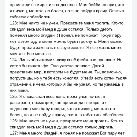
происходит в мире, и я недоволен. Моя бейби говорит, что
я пиздец, ментально болен, но я не пойду к врачу. Опять в
таблетках обезболен.
123
:
Мне никто не нужен. Прекратите меня трогать. Кто-то
спиздил весь мой мед в душе остался. Только дёготь
поменял много блядей. Я понял, не поможет. Похуй пару
лет в этом аду и меня можно будет грохнуть. Меня можно
будет просто закопать в сырую землю. Я всю жизнь много
мечтаю. Все мечты о.
124
:
Лишь обрывками я вижу своё фейковое прошлое. Не
хотел бы видеть фо. Оно ужасно пошлое. Давай
представим мир, в котором не будет меня. Ты, возможно,
погрустишь, но у тебя есть конопля. У тебя есть сотни тысяч
отражений, имена которых я бы не узнал, но ты узнаешь в
них меня.
125
:
Я снова спал весь день, проснулся ночью, я
расстроен, посмотрел, что происходит в мире, и я
недоволен моя baby говорит, что я пиздец, ментально
болен, но я не пойду к врачу, опять в таблетках обезболен.
126
:
Мне никто не нужен, прекратите меня трогать. Кто-то
спиздил весь мой мед в душе остался только дёргать.
127
:
Меня много блядей, я понял не поможет Бог пару лет