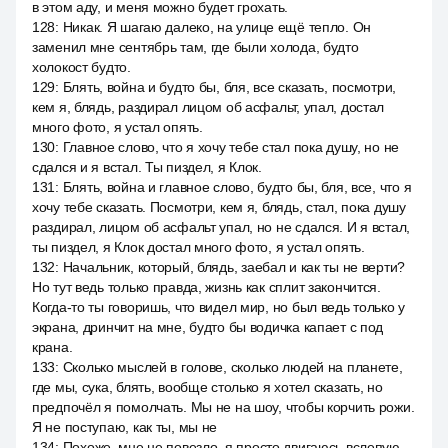
в этом аду, и меня можно будет грохать.
128
:
Никак. Я шагаю далеко, на улице ещё тепло. Он
заменил мне сентябрь там, где были холода, будто
холокост будто.
129
:
Блять, война и будто бы, бля, все сказать, посмотри,
кем я, блядь, раздирал лицом об асфальт, упал, достал
много фото, я устал опять.
130
:
Главное слово, что я хочу тебе стал пока душу, но не
сдался и я встал. Ты пиздел, я Клок.
131
:
Блять, война и главное слово, будто бы, бля, все, что я
хочу тебе сказать. Посмотри, кем я, блядь, стал, пока душу
раздирал, лицом об асфальт упал, но не сдался. И я встал,
ты пиздел, я Клок достал много фото, я устал опять.
132
:
Начальник, который, блядь, заебал и как ты не верти?
Но тут ведь только правда, жизнь как сплит закончится.
Когда-то ты говоришь, что видел мир, но был ведь только у
экрана, дринчит на мне, будто бы водичка капает с под
крана.
133
:
Сколько мыслей в голове, сколько людей на планете,
где мы, сука, блять, вообще столько я хотел сказать, но
предпочёл я помолчать. Мы не на шоу, чтобы корчить рожи.
Я не поступаю, как ты, мы не
134
:
Похоже, мне не повезло, я просто двигаюсь вслепую,