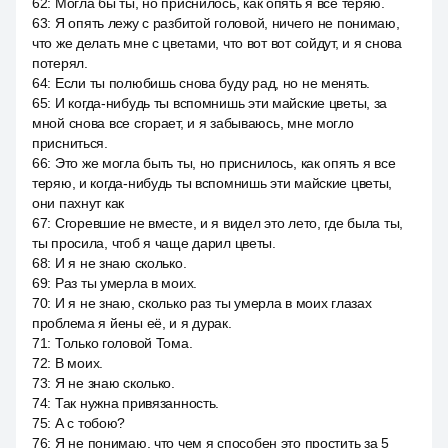
62
:
Могла бы ты, но приснилось, как опять я все теряю.
63
:
Я опять лежу с разбитой головой, ничего не понимаю,
что же делать мне с цветами, что вот вот сойдут, и я снова
потерял.
64
:
Если ты полюбишь снова буду рад, но не менять.
65
:
И когда-нибудь ты вспомнишь эти майские цветы, за
мной снова все сгорает, и я забываюсь, мне могло
присниться.
66
:
Это же могла быть ты, но приснилось, как опять я все
теряю, и когда-нибудь ты вспомнишь эти майские цветы,
они пахнут как
67
:
Сгоревшие не вместе, и я видел это лето, где была ты,
ты просила, чтоб я чаще дарил цветы.
68
:
И я не знаю сколько.
69
:
Раз ты умерла в моих.
70
:
И я не знаю, сколько раз ты умерла в моих глазах
проблема я йены её, и я дурак.
71
:
Только головой Тома.
72
:
В моих.
73
:
Я не знаю сколько.
74
:
Так нужна привязанность.
75
:
А с тобою?
76
:
Я не понимаю, что чем я способен это простить за 5