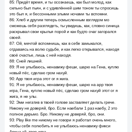
85
:
Придёт время, и ты осознаешь, как был молод, как
сильно был пьян, и с удивлённей шим тоном ты спросишь
это был я, и бессонными злыми ночами ты вспомни.
86
:
Хлеб и другим теперь осмысленным взглядом мо
сможешь себя разглядеть, ты увидишь, как, словно синица
раскрывал свои крылья порой и как будто очаг загорался
своей.
87
:
Ой, мечтой вспомнишь, как в себе замыкался,
отдаваясь на волю судьбе, и как легко открывался, находя
своё счастье, лишь с ней находя.
88
:
Сней лишней.
89
:
Я не улыбаюсь, ненавижу феши, шарю на Гена, куплю
новый пёс, сделаю гром нахуй.
90
:
App твоя игра этот or я жига.
91
:
Я не улыбаюсь, ненавижу феши, шарю на app твоя
игра, Гена, куплю новый пёс, сделаю гром нахуй этот or я
жига, я не улы.
92
:
Эми негатив в твоей голове заставляет делать грече.
Никому не доверяй, бро. Если наебали 1 раз наебу, 2 это
полное дерьмо. Бро. Никому не доверяй, бро, они.
93
:
Play like me никому не говори я работал очень много,
чтобы себя полюбить я не улыбаюсь ненавижу фикси
Арина эй, твоя игра.