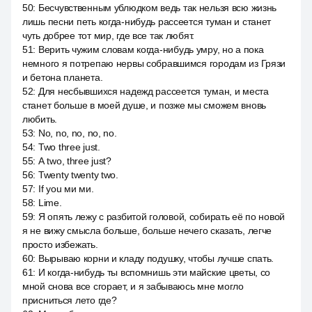
50
:
Бесчувственным ублюдком ведь так нельзя всю жизнь
лишь песни петь когда-нибудь рассеется туман и станет
чуть добрее тот мир, где все так любят.
51
:
Верить чужим словам когда-нибудь умру, но а пока
немного я потрепаю нервы собравшимся городам из Грязи
и бетона планета.
52
:
Для несбывшихся надежд рассеется туман, и места
станет больше в моей душе, и позже мы сможем вновь
любить.
53
:
No, no, no, no, no.
54
:
Two three just.
55
:
А two, three just?
56
:
Twenty twenty two.
57
:
If you ми ми.
58
:
Lime.
59
:
Я опять лежу с разбитой головой, собирать её по новой
я не вижу смысла больше, больше нечего сказать, легче
просто избежать.
60
:
Вырываю корни и кладу подушку, чтобы лучше спать.
61
:
И когда-нибудь ты вспомнишь эти майские цветы, со
мной снова все сгорает, и я забываюсь мне могло
присниться лето где?