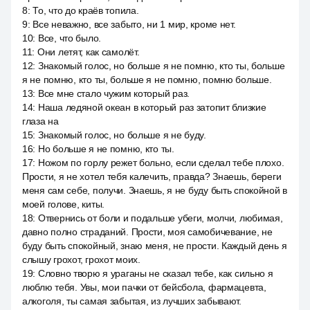
8
:
То, что до краёв топила.
9
:
Все неважно, все забыто, ни 1 мир, кроме нет.
10
:
Все, что было.
11
:
Они летят, как самолёт.
12
:
Знакомый голос, но больше я не помню, кто ты, больше
я не помню, кто ты, больше я не помню, помню больше.
13
:
Все мне стало чужим который раз.
14
:
Наша ледяной океан в который раз затопит близкие
глаза на
15
:
Знакомый голос, но больше я не буду.
16
:
Но больше я не помню, кто ты.
17
:
Ножом по горлу режет больно, если сделал тебе плохо.
Прости, я не хотел тебя калечить, правда? Знаешь, береги
меня сам себе, получи. Знаешь, я не буду быть спокойной в
моей голове, киты.
18
:
Отвернись от боли и подальше убеги, молчи, любимая,
давно полно страданий. Прости, моя самобичевание, не
буду быть спокойный, знаю меня, не прости. Каждый день я
слышу грохот, грохот моих.
19
:
Словно творю я ураганы не сказал тебе, как сильно я
люблю тебя. Увы, мои пачки от бейсбола, фармацевта,
алкоголя, ты самая забытая, из лучших забывают.