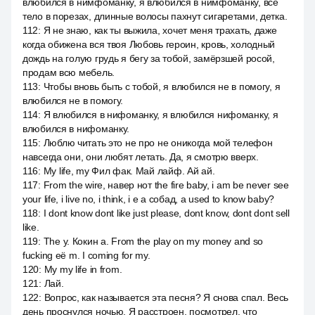
влюбился в нимфоманку, я влюбился в нимфоманку, все
тело в порезах, длинные волосы пахнут сигаретами, детка.
112
:
Я не знаю, как ты выжила, хочет меня трахать, даже
когда обижена вся твоя Любовь героин, кровь, холодный
дождь на голую грудь я бегу за тобой, замёрзшей росой,
продам всю мебель.
113
:
Чтобы вновь быть с тобой, я влюбился не в помогу, я
влюбился не в помогу.
114
:
Я влюбился в нифоманку, я влюбился нифоманку, я
влюбился в нифоманку.
115
:
Люблю читать это не про не оникогда мой телефон
навсегда они, они любят летать. Да, я смотрю вверх.
116
:
My life, my Фил фак. Май лайф. Ай ай.
117
:
From the wire, навер нот the fire baby, i am be never see
your life, i live no, i think, i e a собад, а used to know baby?
118
:
I dont know dont like just please, dont know, dont dont sell
like.
119
:
The y. Кокин а. From the play on my money and so
fucking её m. I coming for my.
120
:
My my life in from.
121
:
Лай.
122
:
Вопрос, как называется эта песня? Я снова спал. Весь
день проснулся ночью. Я расстроен, посмотрел, что