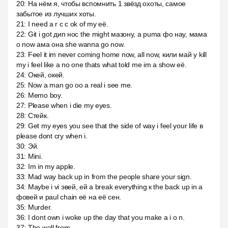
20
:
На нём я, чтобы вспомнить 1 звёзд охоты, самое
забытое из лучших хоты.
21
:
I need a r c c ok of my её.
22
:
Git i got дип нос the might мазону, а puma фо нау, мама
о now ама она she wanna go now.
23
:
Feel it im never coming home now, all now, кили май у kill
my i feel like a no one thats what told me im a show её.
24
:
Окей, окей.
25
:
Now a man go оо a real i see me.
26
:
Memo boy.
27
:
Please when i die my eyes.
28
:
Стейк.
29
:
Get my eyes you see that the side of way i feel your life в
please dont cry when i.
30
:
Эй.
31
:
Mini.
32
:
Im in my apple.
33
:
Mad way back up in from the people share your sign.
34
:
Maybe i vi эвей, ей a break everything к the back up in a
фовей и paul chain её на её сен.
35
:
Murder.
36
:
I dont own i woke up the day that you make a i o n.
37
:
The wall from.