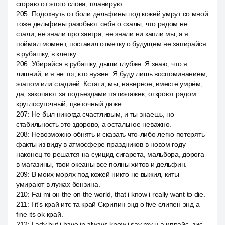
сгораю от этого слова, планирую.
205
:
Подохнуть от боли дельфины под кожей умрут со мной
тоже дельфины разобьют себя о скалы, что рядом не
стали, не знали про завтра, не знали ни капли мы, а я
поймал момент, поставил отметку о будущем не запирайся
в рубашку, в клетку.
206
:
Убирайся в рубашку, дыши глубже. Я знаю, что я
лишний, и я не тот, кто нужен. Я буду лишь воспоминанием,
этапом или стадией. Кстати, мы, наверное, вместе умрём,
да, закопают за подъездами пятиэтажек, откроют рядом
круглосуточный, цветочный даже.
207
:
Не был никогда счастливым, и ты знаешь, но
стабильность это здорово, а остальное неважно.
208
:
Невозможно обнять и сказать что-либо легко потерять
факты из виду в атмосфере праздников в новом году
наконец то решатся на суицид сигарета, мальбора, дорога
в магазины, твои океаны все полны хитов и дельфин.
209
:
В моих морях под кожей никто не выжил, киты
умирают в лужах бензина.
210
:
Fai mi он the on the world, that i know i really want to die.
211
:
I it's край итс та край Скрипин энд о five слипен энд а
fine its ok край.
212
:
Lady but i have in always know i say my н а ипрайс, зис