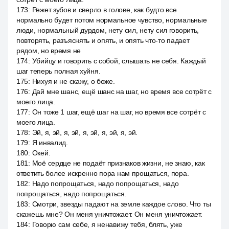
173
:
Режет зубов и сверло в голове, как будто все
нормально будет потом нормальное чувство, нормальные
люди, нормальный дурдом, нету сил, нету сил говорить,
повторять, разъяснять и опять, и опять что-то падает
рядом, но время не
174
:
Убийцу и говорить с собой, слышать не себя. Каждый
шаг теперь полная хуйня.
175
:
Нихуя и не скажу, о боже.
176
:
Дай мне шанс, ещё шанс на шаг, но время все сотрёт с
моего лица.
177
:
Он тоже 1 шаг, ещё шаг на шаг, но время все сотрёт с
моего лица.
178
:
Эй, я, эй, я, эй, я, эй, я, эй, я, эй.
179
:
Я инвалид.
180
:
Окей.
181
:
Моё сердце не подаёт признаков жизни, не знаю, как
ответить более искренно пора нам прощаться, пора.
182
:
Надо попрощаться, надо попрощаться, надо
попрощаться, надо попрощаться.
183
:
Смотри, звезды падают на земле каждое слово. Что ты
скажешь мне? Он меня уничтожает. Он меня уничтожает.
184
:
Говорю сам себе, я ненавижу тебя, блять, уже