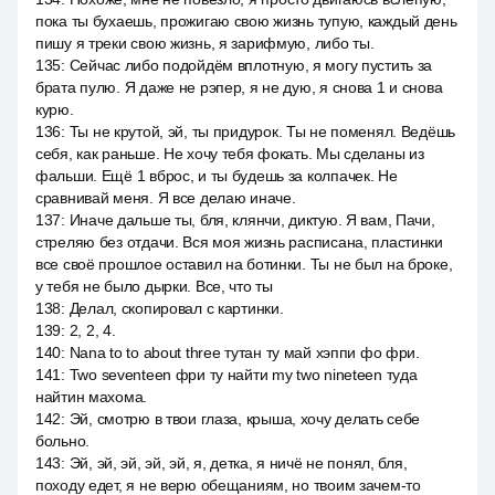
пока ты бухаешь, прожигаю свою жизнь тупую, каждый день
пишу я треки свою жизнь, я зарифмую, либо ты.
135
:
Сейчас либо подойдём вплотную, я могу пустить за
брата пулю. Я даже не рэпер, я не дую, я снова 1 и снова
курю.
136
:
Ты не крутой, эй, ты придурок. Ты не поменял. Ведёшь
себя, как раньше. Не хочу тебя фокать. Мы сделаны из
фальши. Ещё 1 вброс, и ты будешь за колпачек. Не
сравнивай меня. Я все делаю иначе.
137
:
Иначе дальше ты, бля, клянчи, диктую. Я вам, Пачи,
стреляю без отдачи. Вся моя жизнь расписана, пластинки
все своё прошлое оставил на ботинки. Ты не был на броке,
у тебя не было дырки. Все, что ты
138
:
Делал, скопировал с картинки.
139
:
2, 2, 4.
140
:
Nana to to about three тутан ту май хэппи фо фри.
141
:
Two seventeen фри ту найти my two nineteen туда
найтин махома.
142
:
Эй, смотрю в твои глаза, крыша, хочу делать себе
больно.
143
:
Эй, эй, эй, эй, эй, я, детка, я ничё не понял, бля,
походу едет, я не верю обещаниям, но твоим зачем-то