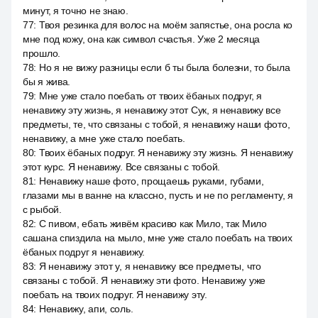
минут, я точно не знаю.
77
:
Твоя резинка для волос на моём запястье, она росла ко
мне под кожу, она как символ счастья. Уже 2 месяца
прошло.
78
:
Но я не вижу разницы если б ты была болезни, то была
бы я жива.
79
:
Мне уже стало поебать от твоих ёбаных подруг, я
ненавижу эту жизнь, я ненавижу этот Сук, я ненавижу все
предметы, те, что связаны с тобой, я ненавижу наши фото,
ненавижу, а мне уже стало поебать.
80
:
Твоих ёбаных подруг. Я ненавижу эту жизнь. Я ненавижу
этот курс. Я ненавижу. Все связаны с тобой.
81
:
Ненавижу наше фото, прощаешь руками, губами,
глазами мы в ванне на классно, пусть и не по регламенту, я
с рыбой.
82
:
С пивом, ебать живём красиво как Мило, так Мило
сашана спиздила на мыло, мне уже стало поебать на твоих
ёбаных подруг я ненавижу.
83
:
Я ненавижу этот у, я ненавижу все предметы, что
связаны с тобой. Я ненавижу эти фото. Ненавижу уже
поебать на твоих подруг. Я ненавижу эту.
84
:
Ненавижу, апи, соль.