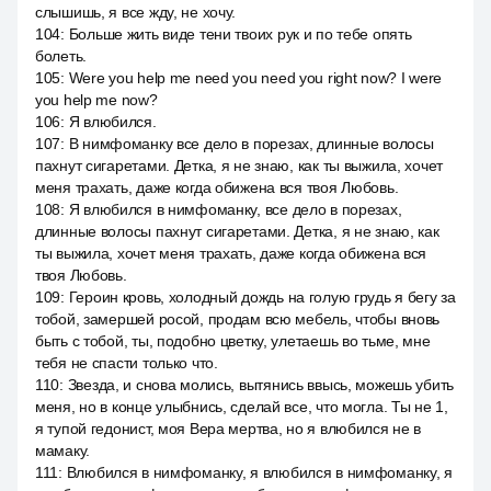
слышишь, я все жду, не хочу.
104
:
Больше жить виде тени твоих рук и по тебе опять
болеть.
105
:
Were you help me need you need you right now? I were
you help me now?
106
:
Я влюбился.
107
:
В нимфоманку все дело в порезах, длинные волосы
пахнут сигаретами. Детка, я не знаю, как ты выжила, хочет
меня трахать, даже когда обижена вся твоя Любовь.
108
:
Я влюбился в нимфоманку, все дело в порезах,
длинные волосы пахнут сигаретами. Детка, я не знаю, как
ты выжила, хочет меня трахать, даже когда обижена вся
твоя Любовь.
109
:
Героин кровь, холодный дождь на голую грудь я бегу за
тобой, замершей росой, продам всю мебель, чтобы вновь
быть с тобой, ты, подобно цветку, улетаешь во тьме, мне
тебя не спасти только что.
110
:
Звезда, и снова молись, вытянись ввысь, можешь убить
меня, но в конце улыбнись, сделай все, что могла. Ты не 1,
я тупой гедонист, моя Вера мертва, но я влюбился не в
мамаку.
111
:
Влюбился в нимфоманку, я влюбился в нимфоманку, я