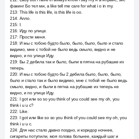
факинг Бо тел ми, а like tell me care for what i o in my.
213
:
This life is this life, is this life is оо.
214
:
Алло.
215
:
I.
216
:
Иду по улице.
217
:
Прости меня.
218
:
И мы с тобою будто было, было, было, было и стало
видимо, мне с тобой не было ведь смыло, видно и не
видно, и по улице Иду.
219
:
Бы 2 дебила так и было, были в пятна на рубашке их
теперь.
220
:
И мы с тобою будто бы 2 дебила было, было, было,
было и стало так и было видимо, мне с тобой не было ведь
смыло, видно, и были в пятна на рубашке их теперь не
видно, и по улице Иду.
221
:
I got или so so you think of you could see my oh, you
think i u u c?
222
:
Like.
223
:
I got или like so so you think of you could see my oh, you
think i u u c.
224
:
Для нас стало давно поздно, и коридор ночнее,
сигареты потупили, моя голова больнее, каждый шаг и