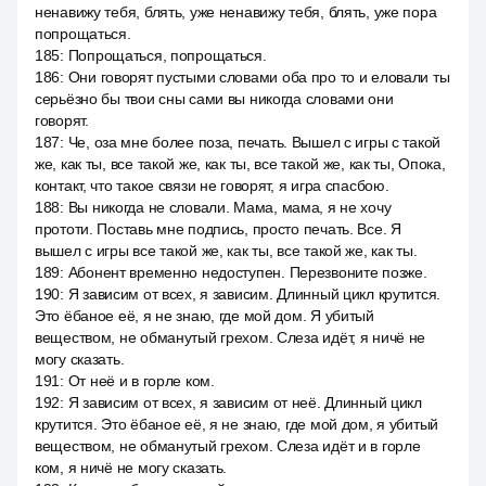
ненавижу тебя, блять, уже ненавижу тебя, блять, уже пора
попрощаться.
185
:
Попрощаться, попрощаться.
186
:
Они говорят пустыми словами оба про то и еловали ты
серьёзно бы твои сны сами вы никогда словами они
говорят.
187
:
Че, оза мне более поза, печать. Вышел с игры с такой
же, как ты, все такой же, как ты, все такой же, как ты, Опока,
контакт, что такое связи не говорят, я игра спасбою.
188
:
Вы никогда не словали. Мама, мама, я не хочу
прототи. Поставь мне подпись, просто печать. Все. Я
вышел с игры все такой же, как ты, все такой же, как ты.
189
:
Абонент временно недоступен. Перезвоните позже.
190
:
Я зависим от всех, я зависим. Длинный цикл крутится.
Это ёбаное её, я не знаю, где мой дом. Я убитый
веществом, не обманутый грехом. Слеза идёт, я ничё не
могу сказать.
191
:
От неё и в горле ком.
192
:
Я зависим от всех, я зависим от неё. Длинный цикл
крутится. Это ёбаное её, я не знаю, где мой дом, я убитый
веществом, не обманутый грехом. Слеза идёт и в горле
ком, я ничё не могу сказать.