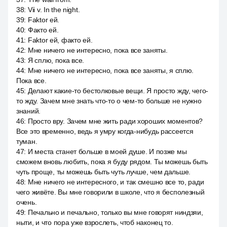
38
:
Vii v. In the night.
39
:
Faktor ей.
40
:
Факто ей.
41
:
Faktor ей, факто ей.
42
:
Мне ничего не интересно, пока все заняты.
43
:
Я сплю, пока все.
44
:
Мне ничего не интересно, пока все заняты, я сплю.
Пока все.
45
:
Делают какие-то бестолковые вещи. Я просто жду, чего-
то жду. Зачем мне знать что-то о чем-то больше не нужно
знаний.
46
:
Просто вру. Зачем мне жить ради хороших моментов?
Все это временно, ведь я умру когда-нибудь рассеется
туман.
47
:
И места станет больше в моей душе. И позже мы
сможем вновь любить, пока я буду рядом. Ты можешь быть
чуть проще, ты можешь быть чуть лучше, чем дальше.
48
:
Мне ничего не интересного, и так смешно все то, ради
чего живёте. Вы мне говорили в школе, что я бесполезный
очень.
49
:
Печально и печально, только вы мне говорят ниндзяи,
ныти, и что пора уже взрослеть, чтоб наконец то.