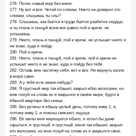
276
:
Полис новый мир без меня.
277
:
Ну вот и все. Читай по слезам. Никто не доверил это
словам, слышишь ты слы?
278
:
Слышишь, как бьётся в груди бьётся разбитое сердце,
а ты плачь и танцуй всем все равно пой и кричи, не
услышишь.
279
:
Никто, плачь и танцуй, пой и кричи, не услышит никто я
не знаю, куда я пойду.
280
:
Пой и кричи.
281
:
Никто, плачь и танцуй, пой и кричи, пой и кричи не
услышит никто я не знаю, куда я пойду без тебя.
282
:
Оставь мне частичку себя, вот и все. Не вернуть капли
в море сами.
283
:
А у тебя есть какие-нибудь?
284
:
Я грустный мир так ебашит, закрыл ебло волосами, но
мне похуй на слова их я закрылся в своём мире, будто в
ёбаной квартире без семьи.
285
:
Без рутины я ебашу целый день, потому живу 1, я,
потому живу 1, и локоны свисают, ощуща.
286
:
Её запах мне мерещится ебало, я хотел бы даже
скрыться, я грустный, я грустный, меня так ебашит, закрыл
его волосами, но мне похуй на слова их я закрылся свою.