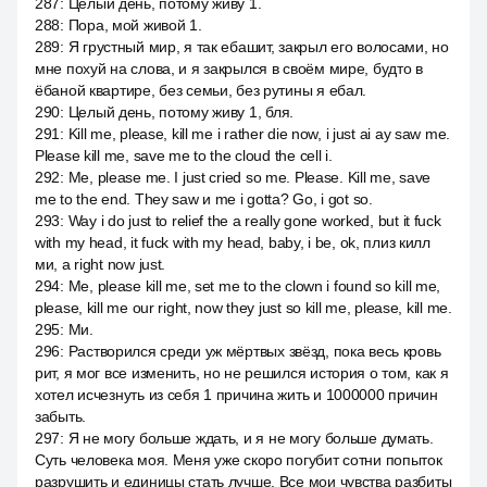
287
:
Целый день, потому живу 1.
288
:
Пора, мой живой 1.
289
:
Я грустный мир, я так ебашит, закрыл его волосами, но
мне похуй на слова, и я закрылся в своём мире, будто в
ёбаной квартире, без семьи, без рутины я ебал.
290
:
Целый день, потому живу 1, бля.
291
:
Kill me, please, kill me i rather die now, i just ai ay saw me.
Please kill me, save me to the cloud the cell i.
292
:
Me, please me. I just cried so me. Please. Kill me, save
me to the end. They saw и me i gotta? Go, i got so.
293
:
Way i do just to relief the a really gone worked, but it fuck
with my head, it fuck with my head, baby, i be, ok, плиз килл
ми, а right now just.
294
:
Me, please kill me, set me to the clown i found so kill me,
please, kill me our right, now they just so kill me, please, kill me.
295
:
Ми.
296
:
Растворился среди уж мёртвых звёзд, пока весь кровь
рит, я мог все изменить, но не решился история о том, как я
хотел исчезнуть из себя 1 причина жить и 1000000 причин
забыть.
297
:
Я не могу больше ждать, и я не могу больше думать.
Суть человека моя. Меня уже скоро погубит сотни попыток
разрушить и единицы стать лучше. Все мои чувства разбиты