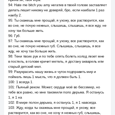
94
:
Hate me bitch you amy негатив в твоей голове заставляет
делать лешит никому не доверяй, бро, если наебали 1 раз
наебу 2.
95
:
Ты скажешь мне прощай, я ухожу, все растворится, как
во сне, не почую нежных, слышишь, слышишь, я все жду, не
хочу так больше жить.
96
:
Губ.
97
:
Ты скажешь мне прощай, я ухожу, все растворится, как
во сне, не почую нежных губ. Слышишь, слышишь, я все
жду, не хочу так больше жить.
98
:
Тени твоих рук и по тебе опять болеть холод лезет мне
в постель, в голове кричит метель, я достану акварель или
старый детский мел.
99
:
Разукрасить нашу жизнь и чуток подправить мир и
поймать лишь 1 мысль, что я должен быть 1.
100
:
1 всегда 1.
101
:
Пьяный реком. Может, сердце моё во бессемер, но
тебе все равно, но мне такомили поло дерьма. Я останусь
1, я 1 на
102
:
В мире полон дерьма, я останусь 1, я 1 навсегда.
103
:
Жду, когда ты скажешь мне прощай, я ухожу, все
растворится, как во сне, не хочу я нежных губ, слышишь,