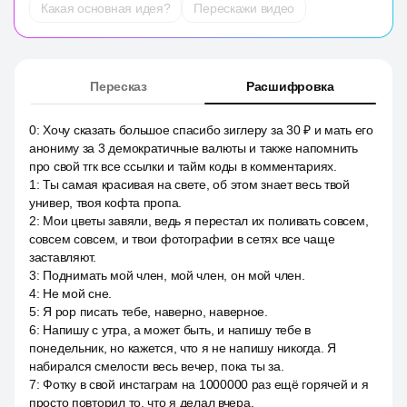
Какая основная идея?
Перескажи видео
Пересказ
Расшифровка
0
:
Хочу сказать большое спасибо зиглеру за 30 ₽ и мать его
анониму за 3 демократичные валюты и также напомнить
про свой тгк все ссылки и тайм коды в комментариях.
1
:
Ты самая красивая на свете, об этом знает весь твой
универ, твоя кофта пропа.
2
:
Мои цветы завяли, ведь я перестал их поливать совсем,
совсем совсем, и твои фотографии в сетях все чаще
заставляют.
3
:
Поднимать мой член, мой член, он мой член.
4
:
Не мой сне.
5
:
Я pop писать тебе, наверно, наверное.
6
:
Напишу с утра, а может быть, и напишу тебе в
понедельник, но кажется, что я не напишу никогда. Я
набирался смелости весь вечер, пока ты за.
7
:
Фотку в свой инстаграм на 1000000 раз ещё горячей и я
просто повторил то, что я делал вчера.