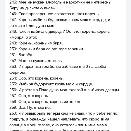
245
:
Мне не нужен алкоголь и наркотики не интересны.
Беру на дискотеку вновь.
246
:
Своё проверенное средство о, этот парень.
247
:
Корень имбиря будоражит кровь мою и сердце, и
рвётся в Пляс душа моя.
248
:
Кого я выбиваю дверцы? Оо, этот корень, корень
имбиря, о этот.
249
:
Корень, корень имбиря.
250
:
Корень и беря оо это горе горении.
251
:
Вперёд.
252
:
Мне не нужен алкоголь.
253
:
И наркотики тем более забиваю я 5 0 на своём
фирном.
254
:
Ооо, это корень, корень.
255
:
Имбиря будоражит кровь мою и сердце.
256
:
И рвётся в Пляс душа моя головой я выбиваю дверцы.
257
:
Ооо, это корень.
258
:
Ооо, это корень, корень из перед.
259
:
Все. Ну, я там по.
260
:
Я привык быть теперы сам не знаю, что и себе тепло,
подруга, я однажды нашёл наплевать, что скоро зима,
солнце в моей голове, оно осталось лишь мне мама
сказала, что спать пора, а я, Куря, стали стом до утра,