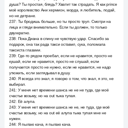
душа? Ты простая, блядь? Хватит так страдать. Я как prince
моё королевство Ани хермион, морда, я любитель, подай,
но не детране.
237
:
Ты бродишь больше, но ты просто труп. Смотри на
лица и гляди внимательно. Если ты должен, то только
двухкратно.
238
:
Пока Диана в спину не чувствую удар. Спасибо за
подарок, она так рада такси оставил, сука, поломала
таксиста глазами.
239
:
Где-то рядом проебал, если не нравится, просто не
кушай, если не нравится, просто не слушай, если
получается просто не нужно, если не нравится, не надо
утюжить, если заглядывал в душу.
240
:
Я всегда это знал, я говорю о том, что знал, я это, не
выбирал.
241
:
У меня нет времени шанса не не не туда, где моё
счастье возьму, но на out тыка тупая.
242
:
Её алупа.
243
:
У меня нет времени шанса не не, не туда, где моё
счастье возьму, но на out её алупа тыка тупая мне не
нужен.
244
:
Я пылаю кача, я пылаю кача.