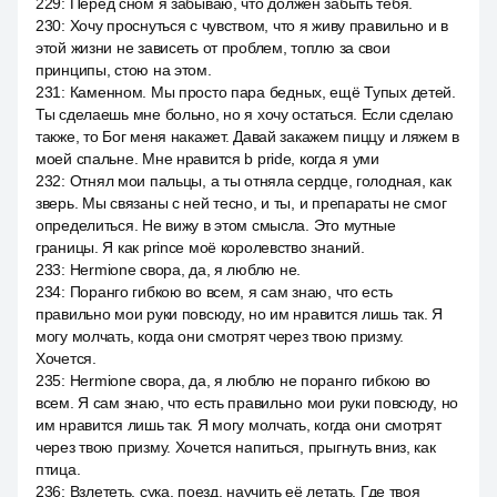
229
:
Перед сном я забываю, что должен забыть тебя.
230
:
Хочу проснуться с чувством, что я живу правильно и в
этой жизни не зависеть от проблем, топлю за свои
принципы, стою на этом.
231
:
Каменном. Мы просто пара бедных, ещё Тупых детей.
Ты сделаешь мне больно, но я хочу остаться. Если сделаю
также, то Бог меня накажет. Давай закажем пиццу и ляжем в
моей спальне. Мне нравится b pride, когда я уми
232
:
Отнял мои пальцы, а ты отняла сердце, голодная, как
зверь. Мы связаны с ней тесно, и ты, и препараты не смог
определиться. Не вижу в этом смысла. Это мутные
границы. Я как prince моё королевство знаний.
233
:
Hermione свора, да, я люблю не.
234
:
Поранго гибкою во всем, я сам знаю, что есть
правильно мои руки повсюду, но им нравится лишь так. Я
могу молчать, когда они смотрят через твою призму.
Хочется.
235
:
Hermione свора, да, я люблю не поранго гибкою во
всем. Я сам знаю, что есть правильно мои руки повсюду, но
им нравится лишь так. Я могу молчать, когда они смотрят
через твою призму. Хочется напиться, прыгнуть вниз, как
птица.
236
:
Взлететь, сука, поезд, научить её летать. Где твоя