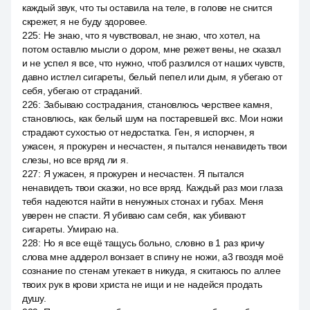
каждый звук, что ты оставила на теле, в голове не снится
скрежет, я не буду здоровее.
225
:
Не знаю, что я чувствовал, не знаю, что хотел, на
потом оставлю мысли о дором, мне режет вены, не сказал
и не успел я все, что нужно, чтоб разлился от наших чувств,
давно истлел сигареты, белый пепел или дым, я убегаю от
себя, убегаю от страданий.
226
:
Забываю сострадания, становлюсь черствее камня,
становлюсь, как белый шум на постаревшей вхс. Мои ножи
страдают сухостью от недостатка. Ген, я испорчен, я
ужасен, я прокурен и несчастен, я пытался ненавидеть твои
слезы, но все вряд ли я.
227
:
Я ужасен, я прокурен и несчастен. Я пытался
ненавидеть твои сказки, но все вряд. Каждый раз мои глаза
тебя надеются найти в ненужных стонах и губах. Меня
уверен не спасти. Я убиваю сам себя, как убивают
сигареты. Умираю на.
228
:
Но я все ещё тащусь больно, словно в 1 раз кричу
слова мне аддерол вонзает в спину не ножи, a3 гвоздя моё
сознание по стенам утекает в никуда, я скитаюсь по аллее
твоих рук в крови христа не ищи и не надейся продать
душу.