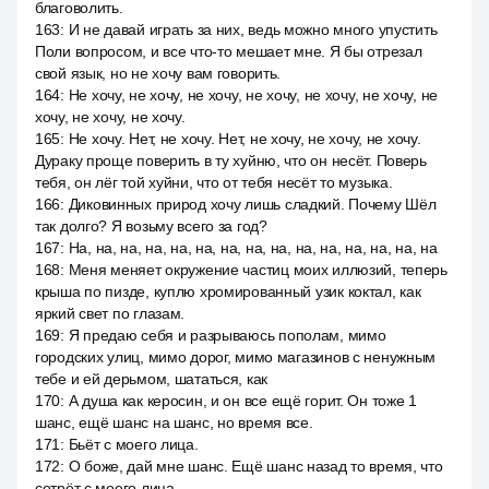
благоволить.
163
:
И не давай играть за них, ведь можно много упустить
Поли вопросом, и все что-то мешает мне. Я бы отрезал
свой язык, но не хочу вам говорить.
164
:
Не хочу, не хочу, не хочу, не хочу, не хочу, не хочу, не
хочу, не хочу, не хочу.
165
:
Не хочу. Нет, не хочу. Нет, не хочу, не хочу, не хочу.
Дураку проще поверить в ту хуйню, что он несёт. Поверь
тебя, он лёг той хуйни, что от тебя несёт то музыка.
166
:
Диковинных природ хочу лишь сладкий. Почему Шёл
так долго? Я возьму всего за год?
167
:
На, на, на, на, на, на, на, на, на, на, на, на, на, на, на
168
:
Меня меняет окружение частиц моих иллюзий, теперь
крыша по пизде, куплю хромированный узик коктал, как
яркий свет по глазам.
169
:
Я предаю себя и разрываюсь пополам, мимо
городских улиц, мимо дорог, мимо магазинов с ненужным
тебе и ей дерьмом, шататься, как
170
:
А душа как керосин, и он все ещё горит. Он тоже 1
шанс, ещё шанс на шанс, но время все.
171
:
Бьёт с моего лица.
172
:
О боже, дай мне шанс. Ещё шанс назад то время, что
сотрёт с моего лица.