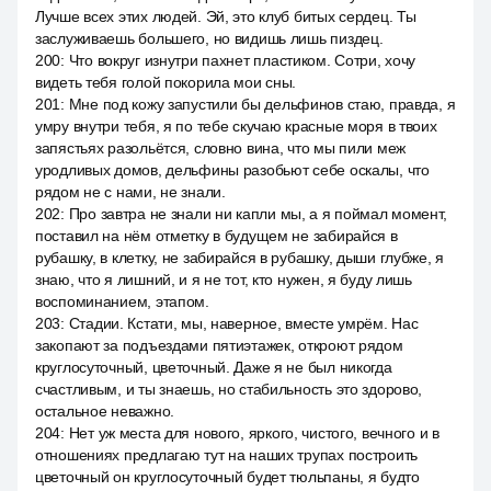
Лучше всех этих людей. Эй, это клуб битых сердец. Ты
заслуживаешь большего, но видишь лишь пиздец.
200
:
Что вокруг изнутри пахнет пластиком. Сотри, хочу
видеть тебя голой покорила мои сны.
201
:
Мне под кожу запустили бы дельфинов стаю, правда, я
умру внутри тебя, я по тебе скучаю красные моря в твоих
запястьях разольётся, словно вина, что мы пили меж
уродливых домов, дельфины разобьют себе оскалы, что
рядом не с нами, не знали.
202
:
Про завтра не знали ни капли мы, а я поймал момент,
поставил на нём отметку в будущем не забирайся в
рубашку, в клетку, не забирайся в рубашку, дыши глубже, я
знаю, что я лишний, и я не тот, кто нужен, я буду лишь
воспоминанием, этапом.
203
:
Стадии. Кстати, мы, наверное, вместе умрём. Нас
закопают за подъездами пятиэтажек, откроют рядом
круглосуточный, цветочный. Даже я не был никогда
счастливым, и ты знаешь, но стабильность это здорово,
остальное неважно.
204
:
Нет уж места для нового, яркого, чистого, вечного и в
отношениях предлагаю тут на наших трупах построить
цветочный он круглосуточный будет тюльпаны, я будто