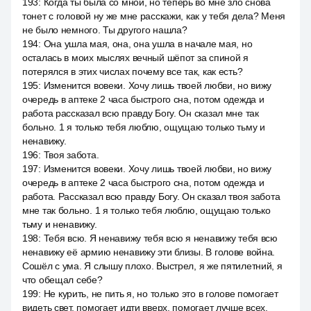
193
:
Когда ты была со мной, но теперь во мне зло снова
тонет с головой ну же мне расскажи, как у тебя дела? Меня
не было немного. Ты другого нашла?
194
:
Она ушла мая, она, она ушла в начале мая, но
осталась в моих мыслях вечный шёпот за спиной я
потерялся в этих числах почему все так, как есть?
195
:
Изменится вовеки. Хочу лишь твоей любви, но вижу
очередь в аптеке 2 часа быстрого сна, потом одежда и
работа рассказал всю правду Богу. Он сказал мне так
больно. 1 я только тебя люблю, ощущаю только тьму и
ненавижу.
196
:
Твоя забота.
197
:
Изменится вовеки. Хочу лишь твоей любви, но вижу
очередь в аптеке 2 часа быстрого сна, потом одежда и
работа. Рассказал всю правду Богу. Он сказал твоя забота
мне так больно. 1 я только тебя люблю, ощущаю только
тьму и ненавижу.
198
:
Тебя всю. Я ненавижу тебя всю я ненавижу тебя всю
ненавижу её армию ненавижу эти близы. В голове война.
Сошёл с ума. Я слышу плохо. Выстрел, я же пятилетний, я
что обещал себе?
199
:
Не курить, не пить я, но только это в голове помогает
видеть свет, помогает идти вверх, помогает лучше всех.