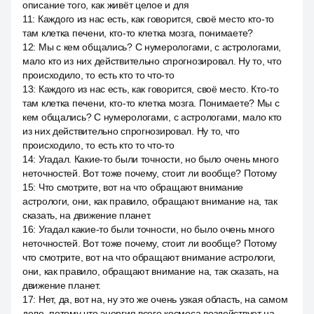
описание того, как живёт целое и для
11
:
Каждого из нас есть, как говорится, своё место кто-то
там клетка печени, кто-то клетка мозга, понимаете?
12
:
Мы с кем общались? С нумерологами, с астрологами,
мало кто из них действительно спрогнозировал. Ну то, что
происходило, то есть кто то что-то
13
:
Каждого из нас есть, как говорится, своё место. Кто-то
там клетка печени, кто-то клетка мозга. Понимаете? Мы с
кем общались? С нумерологами, с астрологами, мало кто
из них действительно спрогнозировал. Ну то, что
происходило, то есть кто то что-то
14
:
Угадал. Какие-то были точности, но было очень много
неточностей. Вот тоже почему, стоит ли вообще? Потому
15
:
Что смотрите, вот на что обращают внимание
астрологи, они, как правило, обращают внимание на, так
сказать, на движение планет.
16
:
Угадал какие-то были точности, но было очень много
неточностей. Вот тоже почему, стоит ли вообще? Потому
что смотрите, вот на что обращают внимание астрологи,
они, как правило, обращают внимание на, так сказать, на
движение планет.
17
:
Нет, да, вот на, ну это же очень узкая область, на самом
деле, потому что энергия всего космоса воздействует на