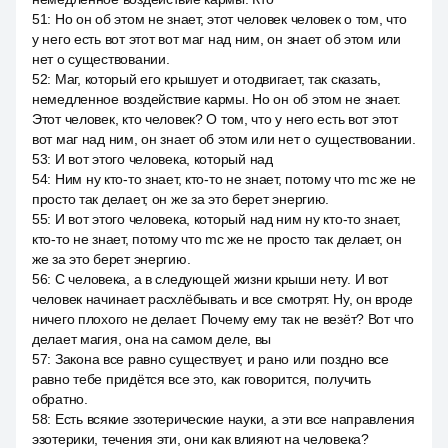
51
:
Но он об этом не знает, этот человек человек о том, что
у него есть вот этот вот маг над ним, он знает об этом или
нет о существовании.
52
:
Маг, который его крышует и отодвигает, так сказать,
немедленное воздействие кармы. Но он об этом не знает.
Этот человек, кто человек? О том, что у него есть вот этот
вот маг над ним, он знает об этом или нет о существовании.
53
:
И вот этого человека, который над
54
:
Ним ну кто-то знает, кто-то не знает, потому что mc же не
просто так делает, он же за это берет энергию.
55
:
И вот этого человека, который над ним ну кто-то знает,
кто-то не знает, потому что mc же не просто так делает, он
же за это берет энергию.
56
:
С человека, а в следующей жизни крыши нету. И вот
человек начинает расхлёбывать и все смотрят. Ну, он вроде
ничего плохого не делает. Почему ему так не везёт? Вот что
делает магия, она на самом деле, вы
57
:
Закона все равно существует, и рано или поздно все
равно тебе придётся все это, как говорится, получить
обратно.
58
:
Есть всякие эзотерические науки, а эти все направления
эзотерики, течения эти, они как влияют на человека?