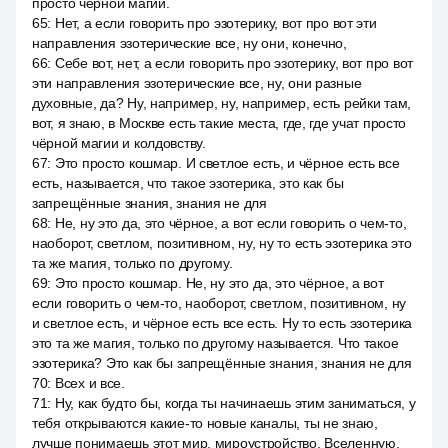
просто чёрной магии.
65
:
Нет, а если говорить про эзотерику, вот про вот эти
направления эзотерические все, ну они, конечно,
66
:
Себе вот, нет, а если говорить про эзотерику, вот про вот
эти направления эзотерические все, ну, они разные
духовные, да? Ну, например, ну, например, есть рейки там,
вот, я знаю, в Москве есть такие места, где, где учат просто
чёрной магии и колдовству.
67
:
Это просто кошмар. И светлое есть, и чёрное есть все
есть, называется, что такое эзотерика, это как бы
запрещённые знания, знания не для
68
:
Не, ну это да, это чёрное, а вот если говорить о чем-то,
наоборот, светлом, позитивном, ну, ну то есть эзотерика это
та же магия, только по другому.
69
:
Это просто кошмар. Не, ну это да, это чёрное, а вот
если говорить о чем-то, наоборот, светлом, позитивном, ну
и светлое есть, и чёрное есть все есть. Ну то есть эзотерика
это та же магия, только по другому называется. Что такое
эзотерика? Это как бы запрещённые знания, знания не для
70
:
Всех и все.
71
:
Ну, как будто бы, когда ты начинаешь этим заниматься, у
тебя открываются какие-то новые каналы, ты не знаю,
лучше понимаешь этот мир, мироустройство, Вселенную,