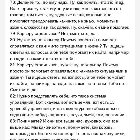
78
:
Делайте то, что ему надо. Ну, как понять, что это mag.
Вот я прихожу к какому-то учителю, мне кажется, что он
говорит, там очень, ну, здравые вещи, которые мне
помогают преодолевать какие-то, не знаю, моменты в
жизни, сложности и так далее. Ну, скажем, он мне помогает.
79
:
Карьеру строить все? Нет, смотрите, да.
80
:
Ну как, ну не карьеру. Почему просто он помогает
справляться с какими-то ситуациями в жизни? Ты ищешь
ответы на вопросы, а он тебе помогает их найти, например,
наводит на какие-то ответы тебя.
81
:
Карьеру строить все, ну как, ну не карьеру. Почему
просто он помогает справляться с какими-то ситуациями в
жизни? Ты ищешь ответы на вопросы, а он тебе помогает
их найти, например, наводит на какие-то ответы. Тебя нет.
Смотрите, да.
82
:
Нужно представлять себе, что такое система
управления. Вот, скажем, вот есть земля, вот есть 13
уровней управления, и на каждом уровне обязательно
сидят какие-нибудь паразиты, пауки, змеи, там, рептилии.
83
:
Понимаете? И они все выше нас, духовно, они все
выше нас. Мы как животные, понимаете, как коровы,
которых доят. Вот в чем кошмар. То есть нас так опустили,
что вот с нами можно так поступать.