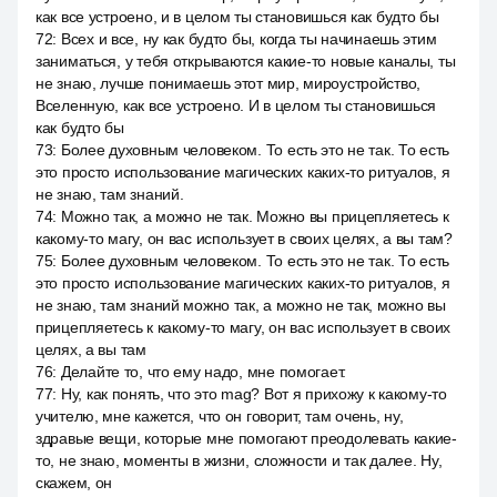
как все устроено, и в целом ты становишься как будто бы
72
:
Всех и все, ну как будто бы, когда ты начинаешь этим
заниматься, у тебя открываются какие-то новые каналы, ты
не знаю, лучше понимаешь этот мир, мироустройство,
Вселенную, как все устроено. И в целом ты становишься
как будто бы
73
:
Более духовным человеком. То есть это не так. То есть
это просто использование магических каких-то ритуалов, я
не знаю, там знаний.
74
:
Можно так, а можно не так. Можно вы прицепляетесь к
какому-то магу, он вас использует в своих целях, а вы там?
75
:
Более духовным человеком. То есть это не так. То есть
это просто использование магических каких-то ритуалов, я
не знаю, там знаний можно так, а можно не так, можно вы
прицепляетесь к какому-то магу, он вас использует в своих
целях, а вы там
76
:
Делайте то, что ему надо, мне помогает.
77
:
Ну, как понять, что это mag? Вот я прихожу к какому-то
учителю, мне кажется, что он говорит, там очень, ну,
здравые вещи, которые мне помогают преодолевать какие-
то, не знаю, моменты в жизни, сложности и так далее. Ну,
скажем, он