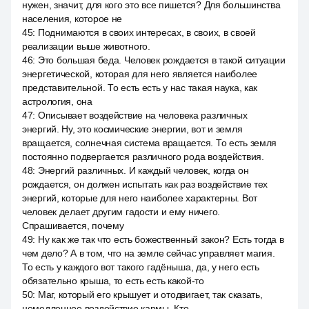
нужен, значит, для кого это все пишется? Для большинства
населения, которое не
45
:
Поднимаются в своих интересах, в своих, в своей
реализации выше животного.
46
:
Это большая беда. Человек рождается в такой ситуации
энергетической, которая для него является наиболее
представительной. То есть есть у нас такая наука, как
астрология, она
47
:
Описывает воздействие на человека различных
энергий. Ну, это космические энергии, вот и земля
вращается, солнечная система вращается. То есть земля
постоянно подвергается различного рода воздействия.
48
:
Энергий различных. И каждый человек, когда он
рождается, он должен испытать как раз воздействие тех
энергий, которые для него наиболее характерны. Вот
человек делает другим гадости и ему ничего.
Спрашивается, почему
49
:
Ну как же так что есть божественный закон? Есть тогда в
чем дело? А в том, что на земле сейчас управляет магия.
То есть у каждого вот такого гадёныша, да, у него есть
обязательно крыша, то есть есть какой-то
50
:
Маг, который его крышует и отодвигает, так сказать,
немедленное воздействие кармы. Кто