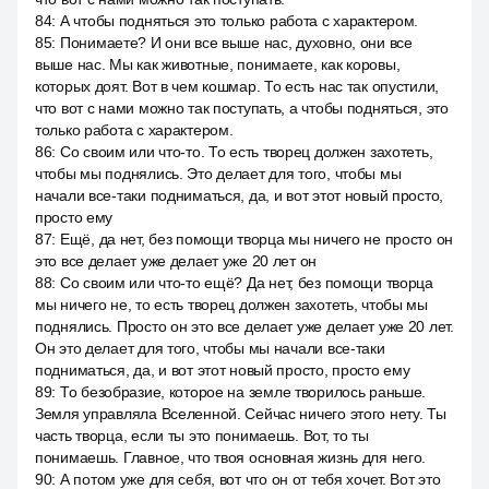
84
:
А чтобы подняться это только работа с характером.
85
:
Понимаете? И они все выше нас, духовно, они все
выше нас. Мы как животные, понимаете, как коровы,
которых доят. Вот в чем кошмар. То есть нас так опустили,
что вот с нами можно так поступать, а чтобы подняться, это
только работа с характером.
86
:
Со своим или что-то. То есть творец должен захотеть,
чтобы мы поднялись. Это делает для того, чтобы мы
начали все-таки подниматься, да, и вот этот новый просто,
просто ему
87
:
Ещё, да нет, без помощи творца мы ничего не просто он
это все делает уже делает уже 20 лет он
88
:
Со своим или что-то ещё? Да нет, без помощи творца
мы ничего не, то есть творец должен захотеть, чтобы мы
поднялись. Просто он это все делает уже делает уже 20 лет.
Он это делает для того, чтобы мы начали все-таки
подниматься, да, и вот этот новый просто, просто ему
89
:
То безобразие, которое на земле творилось раньше.
Земля управляла Вселенной. Сейчас ничего этого нету. Ты
часть творца, если ты это понимаешь. Вот, то ты
понимаешь. Главное, что твоя основная жизнь для него.
90
:
А потом уже для себя, вот что он от тебя хочет. Вот это