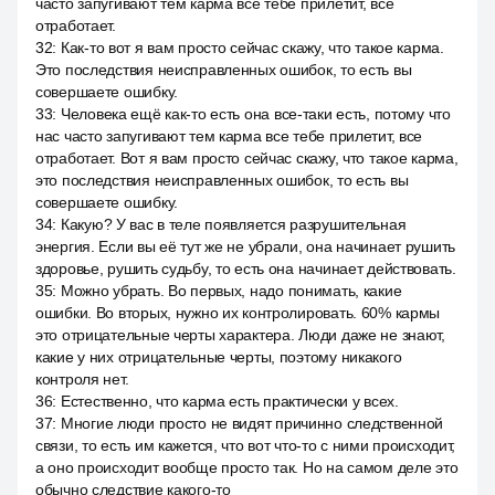
часто запугивают тем карма все тебе прилетит, все
отработает.
32
:
Как-то вот я вам просто сейчас скажу, что такое карма.
Это последствия неисправленных ошибок, то есть вы
совершаете ошибку.
33
:
Человека ещё как-то есть она все-таки есть, потому что
нас часто запугивают тем карма все тебе прилетит, все
отработает. Вот я вам просто сейчас скажу, что такое карма,
это последствия неисправленных ошибок, то есть вы
совершаете ошибку.
34
:
Какую? У вас в теле появляется разрушительная
энергия. Если вы её тут же не убрали, она начинает рушить
здоровье, рушить судьбу, то есть она начинает действовать.
35
:
Можно убрать. Во первых, надо понимать, какие
ошибки. Во вторых, нужно их контролировать. 60% кармы
это отрицательные черты характера. Люди даже не знают,
какие у них отрицательные черты, поэтому никакого
контроля нет.
36
:
Естественно, что карма есть практически у всех.
37
:
Многие люди просто не видят причинно следственной
связи, то есть им кажется, что вот что-то с ними происходит,
а оно происходит вообще просто так. Но на самом деле это
обычно следствие какого-то