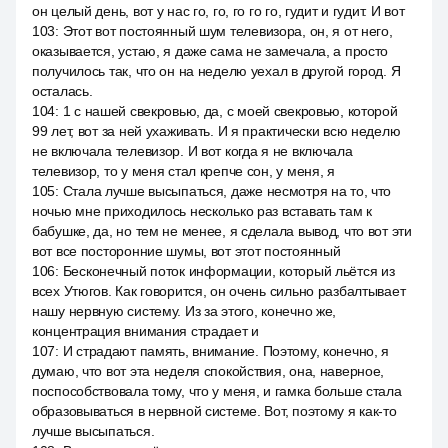
он целый день, вот у нас го, го, го го го, гудит и гудит. И вот
103
:
Этот вот постоянный шум телевизора, он, я от него,
оказывается, устаю, я даже сама не замечала, а просто
получилось так, что он на неделю уехал в другой город. Я
осталась.
104
:
1 с нашей свекровью, да, с моей свекровью, которой
99 лет, вот за ней ухаживать. И я практически всю неделю
не включала телевизор. И вот когда я не включала
телевизор, то у меня стал крепче сон, у меня, я
105
:
Стала лучше высыпаться, даже несмотря на то, что
ночью мне приходилось несколько раз вставать там к
бабушке, да, но тем не менее, я сделала вывод, что вот эти
вот все посторонние шумы, вот этот постоянный
106
:
Бесконечный поток информации, который льётся из
всех Утюгов. Как говорится, он очень сильно разбалтывает
нашу нервную систему. Из за этого, конечно же,
концентрация внимания страдает и
107
:
И страдают память, внимание. Поэтому, конечно, я
думаю, что вот эта неделя спокойствия, она, наверное,
поспособствовала тому, что у меня, и гамка больше стала
образовываться в нервной системе. Вот, поэтому я как-то
лучше высыпаться.