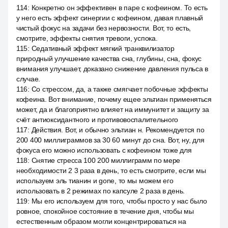
114
:
Конкретно он эффективен в паре с кофеином. То есть
у него есть эффект синергии с кофеином, давая плавный
чистый фокус на задачи без нервозности. Вот, то есть,
смотрите, эффекты снятия тревоги, успока.
115
:
Седативный эффект мягкий транквилизатор
природный улучшение качества сна, глубины, сна, фокус
внимания улучшает, доказано снижение давления пульса в
случае.
116
:
Со стрессом, да, а также смягчает побочные эффекты
кофеина. Вот внимание, почему ещее эльтиан применяться
может, да и благоприятно влияет на иммунитет и защиту за
счёт антиоксидантного и противовоспалительного
117
:
Действия. Вот, и обычно эльтиан н. Рекомендуется по
200 400 миллиграммов за 30 60 минут до сна. Вот, ну, для
фокуса его можно использовать с кофеином тоже для
118
:
Снятие стресса 100 200 миллиграмм по мере
необходимости 2 3 раза в день, то есть смотрите, если мы
используем эль тианин и gone, то мы можем его
использовать в 2 режимах по капсуле 2 раза в день.
119
:
Мы его используем для того, чтобы просто у нас было
ровное, спокойное состояние в течение дня, чтобы мы
естественным образом могли концентрироваться на