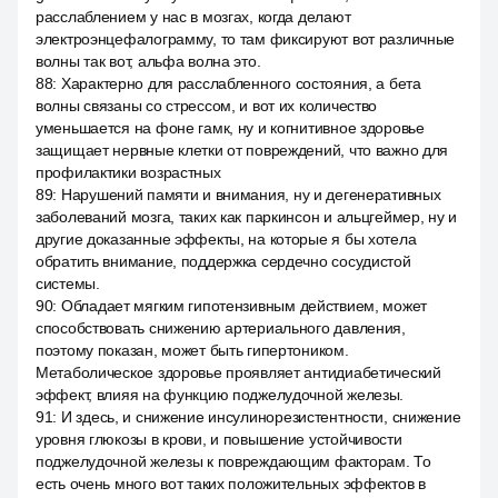
расслаблением у нас в мозгах, когда делают
электроэнцефалограмму, то там фиксируют вот различные
волны так вот, альфа волна это.
88
:
Характерно для расслабленного состояния, а бета
волны связаны со стрессом, и вот их количество
уменьшается на фоне гамк, ну и когнитивное здоровье
защищает нервные клетки от повреждений, что важно для
профилактики возрастных
89
:
Нарушений памяти и внимания, ну и дегенеративных
заболеваний мозга, таких как паркинсон и альцгеймер, ну и
другие доказанные эффекты, на которые я бы хотела
обратить внимание, поддержка сердечно сосудистой
системы.
90
:
Обладает мягким гипотензивным действием, может
способствовать снижению артериального давления,
поэтому показан, может быть гипертоником.
Метаболическое здоровье проявляет антидиабетический
эффект, влияя на функцию поджелудочной железы.
91
:
И здесь, и снижение инсулинорезистентности, снижение
уровня глюкозы в крови, и повышение устойчивости
поджелудочной железы к повреждающим факторам. То
есть очень много вот таких положительных эффектов в