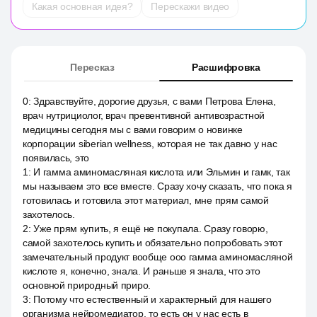
Какая основная идея?
Перескажи видео
Пересказ
Расшифровка
0
:
Здравствуйте, дорогие друзья, с вами Петрова Елена,
врач нутрициолог, врач превентивной антивозрастной
медицины сегодня мы с вами говорим о новинке
корпорации siberian wellness, которая не так давно у нас
появилась, это
1
:
И гамма аминомасляная кислота или Эльмин и гамк, так
мы называем это все вместе. Сразу хочу сказать, что пока я
готовилась и готовила этот материал, мне прям самой
захотелось.
2
:
Уже прям купить, я ещё не покупала. Сразу говорю,
самой захотелось купить и обязательно попробовать этот
замечательный продукт вообще ооо гамма аминомасляной
кислоте я, конечно, знала. И раньше я знала, что это
основной природный приро.
3
:
Потому что естественный и характерный для нашего
организма нейромедиатор, то есть он у нас есть в