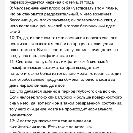
перевозбуждается нервная система. И тогда
9
:
Человек начинает плохо себя чувствовать в том плане,
что он становится раздражительный, у него возникает
бессонница, он плохо засыпает, он поверхностно спит, у
него постоянно рой мыслей в голове бесконечный идёт
какой
10
:
То, да, и при этом вот эти состояния плохого сна, они
негативно сказываются ещё и на процессах очищения
нашего мозга. Вы же знаете, что у нас мозг очищается во
сне, у нас есть лимфатическая сис.
11
:
Система, не путайте с лимфатической системой.
Глимфатическая система, которая выводит там
патологические белки из головного мозга, которая выводит
там отработанные продукты обмена головного мозга за
день наработанные, да и все.
12
:
Это делается именно в период глубокого сна во сне.
Если человек плохо спит, глубоко и больше поверхностного
сна у него, да, вот если он в таком раздраенном состоянии,
то у него очищение мозга не происходит нормального,
адекватного
13
:
И вот тогда включается так называемая
эксайтотоксичность. Есть такое понятие, как
эксайтотоксичность, и вот глутомат, когда его становится