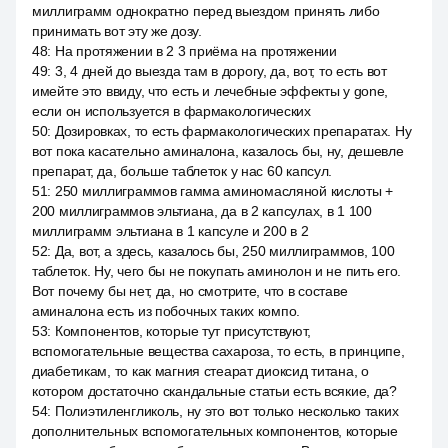
миллиграмм однократно перед выездом принять либо
принимать вот эту же дозу.
48
:
На протяжении в 2 3 приёма на протяжении
49
:
3, 4 дней до выезда там в дорогу, да, вот, то есть вот
имейте это ввиду, что есть и лечебные эффекты у gone,
если он используется в фармакологических
50
:
Дозировках, то есть фармакологических препаратах. Ну
вот пока касательно аминалона, казалось бы, ну, дешевле
препарат, да, больше таблеток у нас 60 капсул.
51
:
250 миллиграммов гамма аминомасляной кислоты +
200 миллиграммов эльтиана, да в 2 капсулах, в 1 100
миллиграмм эльтиана в 1 капсуле и 200 в 2
52
:
Да, вот, а здесь, казалось бы, 250 миллиграммов, 100
таблеток. Ну, чего бы не покупать аминолон и не пить его.
Вот почему бы нет, да, но смотрите, что в составе
аминалона есть из побочных таких компо.
53
:
Компонентов, которые тут присутствуют,
вспомогательные вещества сахароза, то есть, в принципе,
диабетикам, то как магния стеарат диоксид титана, о
котором достаточно скандальные статьи есть всякие, да?
54
:
Полиэтиленгликоль, ну это вот только несколько таких
дополнительных вспомогательных компонентов, которые