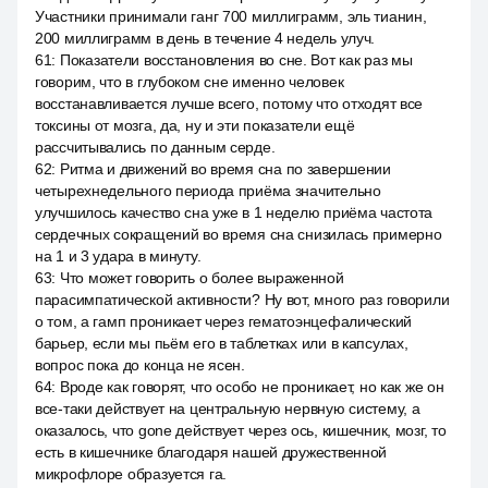
Участники принимали ганг 700 миллиграмм, эль тианин,
200 миллиграмм в день в течение 4 недель улуч.
61
:
Показатели восстановления во сне. Вот как раз мы
говорим, что в глубоком сне именно человек
восстанавливается лучше всего, потому что отходят все
токсины от мозга, да, ну и эти показатели ещё
рассчитывались по данным серде.
62
:
Ритма и движений во время сна по завершении
четырехнедельного периода приёма значительно
улучшилось качество сна уже в 1 неделю приёма частота
сердечных сокращений во время сна снизилась примерно
на 1 и 3 удара в минуту.
63
:
Что может говорить о более выраженной
парасимпатической активности? Ну вот, много раз говорили
о том, а гамп проникает через гематоэнцефалический
барьер, если мы пьём его в таблетках или в капсулах,
вопрос пока до конца не ясен.
64
:
Вроде как говорят, что особо не проникает, но как же он
все-таки действует на центральную нервную систему, а
оказалось, что gone действует через ось, кишечник, мозг, то
есть в кишечнике благодаря нашей дружественной
микрофлоре образуется га.