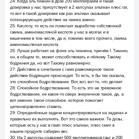
24
:
Когда эль тианин в дозе 200 миллиграмм и такая
дозировка у нас присутствует в 2 капсулах эльтиан плюс гаг,
то вот в такой дозировке как раз эльтиан оказывает
потенцирующее действие на гамма амино.
25
:
Кислоту, то есть он помогает выработке собственной
гамма, аминомасляной кислоте у нас в мозгах и в
кишечнике в том числе, да и, помимо всего прочего, гамма
аминомасляная кислота.
26
:
Лучше работает на фоне эль тианина, причём l. Тианин,
он, в общем то, может способствовать и лёгкому Такому
бодрения да, но вот Такому равномерно.
27
:
Действию в сочетании с гамк равномерное такое
действие бодрящее происходит. То есть, я бы так сказала,
это спокойное бодрствование. Вот, вот, вот то, что делает
28
:
Спокойное бодрствование. То есть это не тревожное
бодрствование, не какое-то сверх энергичное такое, да, а
вот именно такое спокойное, которое помогает
целенаправленно ставить
29
:
Определённые задачи концентрироваться на задачах и
правильно их выполнять. Вот это самое важное. Те дозы,
которые есть у нас в гамп плюс эльтиан, плюс гамп в
нашем продукте сабирин вес.
30
:
На 2 капсулы содержит 500 миллиграммов ганг и 200