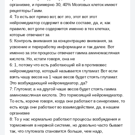
организме, и примерно 30, 40% Мозговых клеток имеют
рецепторы Гамм.
4
:
То есть вот прямо вот, вот это, этот вот этот
нейромедиатор содержит в своём составе, да, и, как
правило, вот gone содержится именно в тех клетках,
которые отвечают за
5
:
Контроль внимания за концентрацию внимания, за
усвоение и переработку информации и так далее. Вот
именно за эти процессы отвечает гамма аминомасляная
кислота. Но, кстати говоря, она не
6
:
1, потому что есть работающий ей в противовес
нейромедиатор, который называется глутамат. Вот если
взять чашу весов на 1 чаше весов будет стоять глутамат.
Это возбуждающий нейромедиатор, да?
7
:
Глутомат, а на другой чаше весов будет стоять гамма
аминомасляная кислота. Это тормозящий нейромедиатор.
То есть, короче говоря, когда они работают в синергизме, то
есть когда они работают во взаимодействии, да, в нашем
организме
8
:
То у нас нормально работают процессы возбуждения и
торможения в нервной системе, но довольно часто бывает
так, что глутомата становится больше, чем надо,