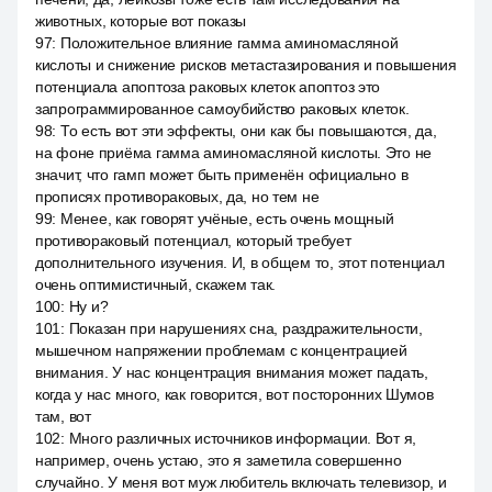
животных, которые вот показы
97
:
Положительное влияние гамма аминомасляной
кислоты и снижение рисков метастазирования и повышения
потенциала апоптоза раковых клеток апоптоз это
запрограммированное самоубийство раковых клеток.
98
:
То есть вот эти эффекты, они как бы повышаются, да,
на фоне приёма гамма аминомасляной кислоты. Это не
значит, что гамп может быть применён официально в
прописях противораковых, да, но тем не
99
:
Менее, как говорят учёные, есть очень мощный
противораковый потенциал, который требует
дополнительного изучения. И, в общем то, этот потенциал
очень оптимистичный, скажем так.
100
:
Ну и?
101
:
Показан при нарушениях сна, раздражительности,
мышечном напряжении проблемам с концентрацией
внимания. У нас концентрация внимания может падать,
когда у нас много, как говорится, вот посторонних Шумов
там, вот
102
:
Много различных источников информации. Вот я,
например, очень устаю, это я заметила совершенно
случайно. У меня вот муж любитель включать телевизор, и