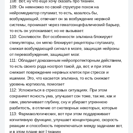
108
:
Вот, ну что ещё хочу сказать про тианин.
109
:
Он немножко по своей структуре похож на
нейромедиатор глутамат, то есть, казалось бы,
возбуждающий, отвечает он за возбуждение нервной
системы, проникает через гематоэнцефалический барьер,
то есть он успокаивает, но не вызывает.
110
:
Сонливости. Вот особенности эльтиана блокирует
стимуляторы, он мягко блокирует рецепторы глутамату,
снижая возбуждающий сигнал в мозге, защищая нейроны
от перевозбуждения, защищает мозг.
111
:
Обладает доказанным нейропротекторным действием,
то есть своего рода ноотроп такой, да, вот, и при этом
снижает повреждение нервных клеток при стрессе и
ишемии. Это, что касается эльтиана, то есть снижает
уровень кортизола, помогает
112
:
Успокоиться в стрессовых ситуациях. При этом
сохраняет ясность ума, улучшает сон тоже, так же, как и
гамк, увеличивает глубину, сну и убирает утреннюю
разбитость, в отличие от снотворных некоторых, которые
113
:
Фармакологических, вот при этом поддерживает
когнитивную функцию, улучшает концентрацию, скорость
реакции и способность переключаться между задачами вот,
и в этом плане вот l тианин