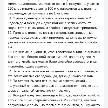
миллиграммов эль тианина, то есть в 1 капсуле получается
250 миллиграммов ганг и 100 миллиграммов эль тианина
рекомендуется принимать по 1 капсуле.
31
:
2 раза в день курс приёма может варьировать от 2
недель до 4 месяцев и даже больше в зависимости от
задач, которые мы ставим особенно актуально принимать.
32
:
Гамп эль тианин плюс гамк в предэкзаменационный
период перед экзаменами примерно за за неделю можно
уже начинать принимать эль тианин и гамк, чтобы спокойно
вы
33
:
На экзаменационный, чтобы спокойно выйти на экзамен
без стресса, без вот этой качки эмоций, да и так далее. А
для того, чтобы вот можно было спокойно сосредоточиться
и спокойно сдать экзамен.
34
:
То есть вот такие вот вещи делает гамк плюс тианин, но
это вот ключевые его задачи, да, тут ещё нужно сказать.
35
:
То тот ганг бывает вот на рынке синтетический и
полученный с помощью ферментативного синтеза, то есть
ферментативный синтез это синтез, кото
36
:
Который получен с помощью бифидо, лактобактерий, то
есть с помощью ферментирования. И считается, что гамк,
полученный с помощью ферментного синтеза, он, ну как-то