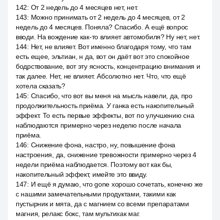
142
:
От 2 недель до 4 месяцев нет, нет.
143
:
Можно принимать от 2 недель до 4 месяцев, от 2
недель до 4 месяцев. Поняла? Спасибо. А ещё вопрос
вводи. На вождение как-то влияет автомобиля? Ну нет, нет.
144
:
Нет, не влияет. Вот именно благодаря тому, что там
есть ещее, эльтиан, н да, вот он даёт вот это спокойное
бодрствование, вот эту ясность, концентрацию внимания и
так далее. Нет, не влияет. Абсолютно нет. Что, что ещё
хотела сказать?
145
:
Спасибо, что вот вы меня на мысль навели, да, про
продолжительность приёма. У ганка есть накопительный
эффект. То есть первые эффекты, вот по улучшению сна
наблюдаются примерно через неделю после начала
приёма.
146
:
Снижение фона, настро, ну, повышение фона
настроения, да, снижение тревожности примерно через 4
недели приёма наблюдается. Поэтому вот как бы,
накопительный эффект, имейте это ввиду.
147
:
И ещё я думаю, что gone хорошо сочетать, конечно же
с нашими замечательными продуктами, такими как
пустырник и мята, да с магнием со всеми препаратами
магния, релакс бокс, там мультихак маг.