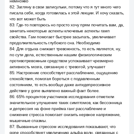
немножко
82
:
Загляну в свои записульки, потому что я тут много чего
писала себе, когда готовилась к этой лекции. И хочу сказать,
что вот может быть
83
:
Где-то повторюсь но просто хочу прям почитать вам, да,
зачитать некоторые аспекты ключевые аспекты гамп
свойства. Гам помогает быстрее засыпать, увеличивает
продолжительность глубокого сна. Необходимо
84
:
Для отдыха снижает тревожность, то есть является, ну,
по сути дела, естественным нашим физиологическим
противотревожным средством успокаивает чрезмерно
активность мозга, связанную с тревогой, улучшает
85
:
Настроение способствует расслаблению, ощущению
спокойствия, помогая бороться с подавленным
состоянием, то есть вообще даже антидепрессивное
действие у gone выявлено важный факт более.
86
:
65% процентов участников исследования отметили
значительное улучшение таких симптомов, как бессонница
и депрессия на фоне приёма ганг расслабление и
снижение стресса помогает снизить нервное напряжение,
мышечные спазмы.
87
:
Вызванные стрессом исследования показывают, что
gone способствует увеличению альфа волн, связанных с