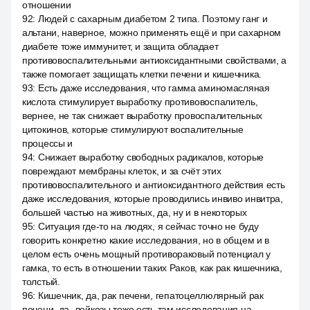
отношении
92
:
Людей с сахарным диабетом 2 типа. Поэтому ганг и
альтани, наверное, можно применять ещё и при сахарном
диабете тоже иммунитет, и защита обладает
противовоспалительными антиоксидантными свойствами, а
также помогает защищать клетки печени и кишечника.
93
:
Есть даже исследования, что гамма аминомасляная
кислота стимулирует выработку противовоспалитель,
вернее, не так снижает выработку провоспалительных
цитокинов, которые стимулируют воспалительные
процессы и
94
:
Снижает выработку свободных радикалов, которые
повреждают мембраны клеток, и за счёт этих
противовоспалительного и антиоксидантного действия есть
даже исследования, которые проводились инвиво инвитра,
большей частью на животных, да, ну и в некоторых
95
:
Ситуация где-то на людях, я сейчас точно не буду
говорить конкретно какие исследования, но в общем и в
целом есть очень мощный противораковый потенциал у
гамка, то есть в отношении таких Раков, как рак кишечника,
толстый.
96
:
Кишечник, да, рак печени, гепатоцеллюлярный рак
печени, да, лейкозы тоже есть там исследования на