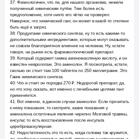
37
:
Физиологичен, что ли, для нашего организма, нежели
полученный химическим путём. Тем более есть
предположение, хотя никто его чётко не проверял.
Наверное, что химический ганг, он может в какой-то степени
быть ещё и загряз.
38
:
Продуктами химического синтеза, ну то есть какими-то
дополнительными ингредиентами, которые могут оказывать
не совсем благоприятное влияние на человека. Ну, кстати
говоря, на рынке есть фармакологический препарат.
39
:
Который содержит гамма аминомасляную кислоту, и он
известен неврологам. Это аминолон. Я посмотрела, кстати,
сколько он стоит там 100 таблеток по 250 миллиграмм. Это
Гамм химического синтеза.
40
:
Что и стоит он порядка 270 ₽. Недорогой препарат, да,
но что хочу сказать, вот именно с лечебными целями ганг
применяется.
41
:
Вот именно, в данном случае аминолон. Если прочитать
к нему показания, то смотрите, какие показания у
аминалона остаточные явления черепно Мозговой травмы,
инсульт, то есть восстановление после инсульта
цереброваскулярная.
42
:
Недостаточность это то есть, когда головка так кружится,
да, особенно у пожилых людей, связанная с нарушением, с