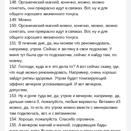
148
:
Органический магний, конечно, можно, можно
сочетать, они прекрасно идут в связках. Вот, ну и для
общего хорошего жизненного тонуса.
149
:
Можно.
150
:
Органический магний можно, конечно, можно, можно
сочетать, они прекрасно идут в связках. Вот, ну и для
общего хорошего жизненного тонуса.
151
:
В течение дня, да, мы можем что рекомендовать,
например, утром. Сейчас я загляну в свои подсказки. У
меня тут была где-то подсказочка, сейчас я найду там, по
моему,
152
:
Господи, куда ж я это дела то? А вот сейчас скажу, где,
что ещё можно рекомендовать. Например, очень хорошо
зайдут ритмы здоровья. Утром будет тонизирующий
эффект, вечером успокаивающий. И вот вечером,
допустим,
153
:
Ну и gone туда же, да, утром и вечером, например, да,
дальше омега 3, пожалуйста, любые варианты. Витамин d3
можно, да, то есть это утром можно вместе с минералами
там подключать, вот, и с витамином.
154
:
Хорошо, пожалуйста. Спасибо огромное.
155
:
А вечером магний и магний, содержащие бады
пустырник, мята Валерьяна, мелисса и плюс гамк вот такие