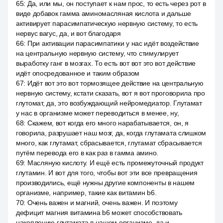
65
:
Да, или мы, он поступает к нам прос, то есть через рот в
виде добавок гамма аминомасляная кислота и дальше
активирует парасимпатическую нервную систему, то есть
нервус вагус, да, и вот благодаря
66
:
При активации парасимпатики у нас идёт воздействие
на центральную нервную систему, что стимулирует
выработку ганг в мозгах. То есть вот вот это вот действие
идёт опосредованное и таким образом
67
:
Идёт вот это вот тормозящее действие на центральную
нервную систему, кстати сказать, вот я вот проговорила про
глутомат, да, это возбуждающий нейромедиатор. Глутамат
у нас в организме может переводиться в менее, ну,
68
:
Скажем, вот когда его много нарабатывается, он, я
говорила, разрушает наш мозг, да, когда глутамата слишком
много, как глутамат, сбрасывается, глутамат сбрасывается
путём перевода его в как раз в гамма амино.
69
:
Масляную кислоту. И ещё есть промежуточный продукт
глутамин. И вот для того, чтобы вот эти все превращения
производились, ещё нужны другие компоненты в нашем
организме, например, такие как витамин b6.
70
:
Очень важен и магний, очень важен. И поэтому
дефицит магния витамина b6 может способствовать
накоплению глутамата в нашем организме, да и