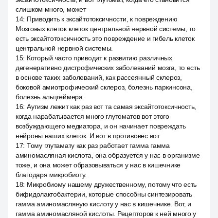
слишком много, может
14
:
Приводить к эксайтотоксичности, к повреждению
Мозговых клеток клеток центральной нервной системы, то
есть эксайтотоксичность это повреждение и гибель клеток
центральной нервной системы.
15
:
Который часто приводит к развитию различных
дегенеративно дистрофических заболеваний мозга, то есть
в основе таких заболеваний, как рассеянный склероз,
боковой амиотрофический склероз, болезнь паркинсона,
болезнь альцгеймера.
16
:
Аутизм лежит как раз вот та самая эксайтотоксичность,
когда нарабатывается много глутоматов вот этого
возбуждающего медиатора, и он начинает повреждать
нейроны наших клеток. И вот в противовес вот
17
:
Тому глутамату как раз работает гамма гамма
аминомасляная кислота, она образуется у нас в организме
тоже, и она может образовываться у нас в кишечнике
благодаря микробиоту.
18
:
Микробиому нашему дружественному, потому что есть
бифидолактобактерии, которые способны синтезировать
гамма аминомасляную кислоту у нас в кишечнике. Вот, и
гамма аминомасляной кислоты. Рецепторов к ней много у