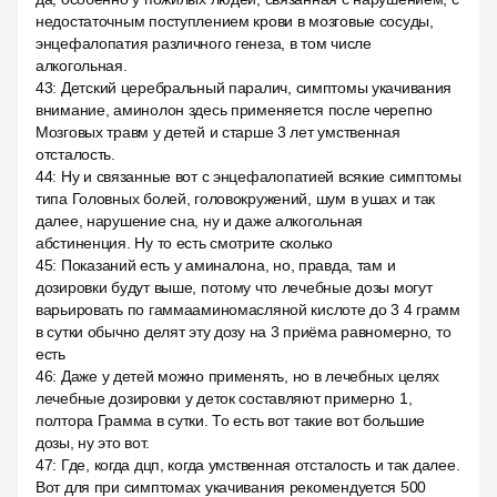
недостаточным поступлением крови в мозговые сосуды,
энцефалопатия различного генеза, в том числе
алкогольная.
43
:
Детский церебральный паралич, симптомы укачивания
внимание, аминолон здесь применяется после черепно
Мозговых травм у детей и старше 3 лет умственная
отсталость.
44
:
Ну и связанные вот с энцефалопатией всякие симптомы
типа Головных болей, головокружений, шум в ушах и так
далее, нарушение сна, ну и даже алкогольная
абстиненция. Ну то есть смотрите сколько
45
:
Показаний есть у аминалона, но, правда, там и
дозировки будут выше, потому что лечебные дозы могут
варьировать по гаммааминомасляной кислоте до 3 4 грамм
в сутки обычно делят эту дозу на 3 приёма равномерно, то
есть
46
:
Даже у детей можно применять, но в лечебных целях
лечебные дозировки у деток составляют примерно 1,
полтора Грамма в сутки. То есть вот такие вот большие
дозы, ну это вот.
47
:
Где, когда дцп, когда умственная отсталость и так далее.
Вот для при симптомах укачивания рекомендуется 500