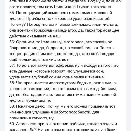
есть там в оболочке таблеток и так далее. Вот, ну и, помимо
всего прочего, там нету l тианина, а l тианин это важно.
55
:
Потенцирующий компонент гамма аминомасляной
кислоты. Причём он так и хорошо уравновешивает её.
Почему? Потому что если гамма аминомасляная кислота,
она все-таки тормозящий медиатор, да, такой тормозящее
действие оказывает на наш
56
:
Организм, то l тианин ну, я говорила, это спокойное
бодрствование, да, бодрость, но спокойная, вот. То есть
концентрация внимания, опять же, да, это все благодаря
ещё и эльтиан, в том числе, вот.
57
:
То есть вот такие вот эффекты, ну и исходя из того, что
есть данные, которые говорят, что улучшается сон,
удлиняется глубокий сон на фоне гамка и тианина.
58
:
Что просыпается человек утром бодрым, активным, в
хорошем настроении, то есть таким готовым к действиям,
да, вот благодаря использованию гамма аминомасляной
кислоты и эльтиана, то
59
:
Понятное дело, что, ну, мы его можем применять вот
именно для улучшения работоспособности, для
повышения каких-то, ну,
60
:
Активности при выполнении рабочих, каких-то задач и
так далее. Да? Ну вот я вам просто покажу научную базу.