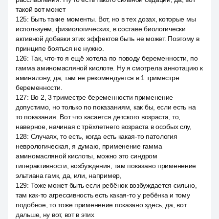
такой вот может
125
:
Быть такие моменты. Вот, но в тех дозах, которые мы
используем, физиологических, в составе биологически
активной добавки этих эффектов быть не может. Поэтому в
принципе бояться не нужно.
126
:
Так, что-то я ещё хотела по поводу беременности, по
гамма аминомасляной кислоте. Ну я смотрела аннотацию к
аминалону, да, там не рекомендуется в 1 триместре
беременности.
127
:
Во 2, 3 триместре беременности применение
допустимо, но только по показаниям, как бы, если есть на
то показания. Вот что касается детского возраста, то,
наверное, начиная с трёхлетнего возраста в особых слу,
128
:
Случаях, то есть, когда есть какая-то патология
неврологическая, я думаю, применение гамма
аминомасляной кислоты, можно это синдром
гиперактивности, возбуждения, там показано применение
эльтиана гамк, да, или, например,
129
:
Тоже может быть если ребёнок возбуждается сильно,
там как-то агрессивность есть какая-то у ребёнка и тому
подобное, то тоже применение показано здесь, да, вот
дальше, ну вот, вот в этих