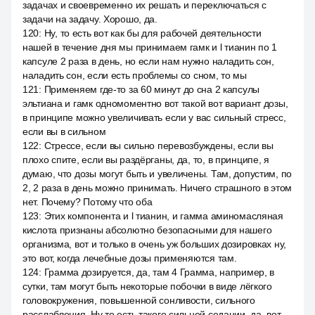
задачах и своевременно их решать и переключаться с
задачи на задачу. Хорошо, да.
120
:
Ну, то есть вот как бы для рабочей деятельности
нашей в течение дня мы принимаем гамк и l тианин по 1
капсуле 2 раза в день, но если нам нужно наладить сон,
наладить сон, если есть проблемы со сном, то мы
121
:
Применяем где-то за 60 минут до сна 2 капсулы
эльтиана и гамк одномоментно вот такой вот вариант дозы,
в принципе можно увеличивать если у вас сильный стресс,
если вы в сильном
122
:
Стрессе, если вы сильно перевозбуждены, если вы
плохо спите, если вы раздёрганы, да, то, в принципе, я
думаю, что дозы могут быть и увеличены. Там, допустим, по
2, 2 раза в день можно принимать. Ничего страшного в этом
нет. Почему? Потому что оба
123
:
Этих компонента и l тианин, и гамма аминомасляная
кислота признаны абсолютно безопасными для нашего
организма, вот и только в очень уж больших дозировках ну,
это вот, когда лечебные дозы применяются там.
124
:
Грамма дозируется, да, там 4 Грамма, например, в
сутки, там могут быть некоторые побочки в виде лёгкого
головокружения, повышенной сонливости, сильного
расслабления. Ну то есть такого сильной седации, да, вот