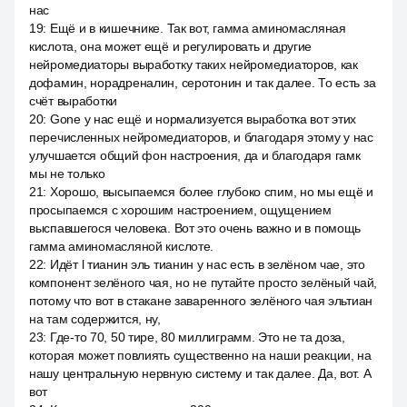
нас
19
:
Ещё и в кишечнике. Так вот, гамма аминомасляная
кислота, она может ещё и регулировать и другие
нейромедиаторы выработку таких нейромедиаторов, как
дофамин, норадреналин, серотонин и так далее. То есть за
счёт выработки
20
:
Gone у нас ещё и нормализуется выработка вот этих
перечисленных нейромедиаторов, и благодаря этому у нас
улучшается общий фон настроения, да и благодаря гамк
мы не только
21
:
Хорошо, высыпаемся более глубоко спим, но мы ещё и
просыпаемся с хорошим настроением, ощущением
выспавшегося человека. Вот это очень важно и в помощь
гамма аминомасляной кислоте.
22
:
Идёт l тианин эль тианин у нас есть в зелёном чае, это
компонент зелёного чая, но не путайте просто зелёный чай,
потому что вот в стакане заваренного зелёного чая эльтиан
на там содержится, ну,
23
:
Где-то 70, 50 тире, 80 миллиграмм. Это не та доза,
которая может повлиять существенно на наши реакции, на
нашу центральную нервную систему и так далее. Да, вот. А
вот