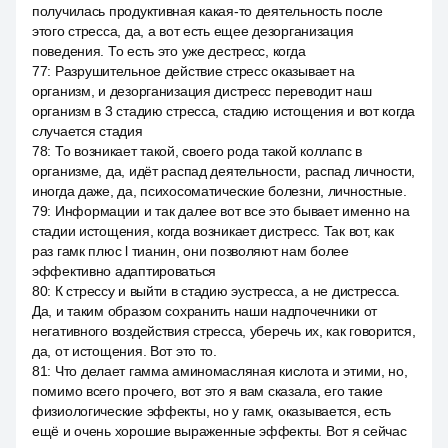
получилась продуктивная какая-то деятельность после
этого стресса, да, а вот есть ещее дезорганизация
поведения. То есть это уже дестресс, когда
77
:
Разрушительное действие стресс оказывает на
организм, и дезорганизация дистресс переводит наш
организм в 3 стадию стресса, стадию истощения и вот когда
случается стадия
78
:
То возникает такой, своего рода такой коллапс в
организме, да, идёт распад деятельности, распад личности,
иногда даже, да, психосоматические болезни, личностные.
79
:
Информации и так далее вот все это бывает именно на
стадии истощения, когда возникает дистресс. Так вот, как
раз гамк плюс l тианин, они позволяют нам более
эффективно адаптироваться
80
:
К стрессу и выйти в стадию эустресса, а не дистресса.
Да, и таким образом сохранить наши надпочечники от
негативного воздействия стресса, уберечь их, как говорится,
да, от истощения. Вот это то.
81
:
Что делает гамма аминомасляная кислота и этими, но,
помимо всего прочего, вот это я вам сказала, его такие
физиологические эффекты, но у гамк, оказывается, есть
ещё и очень хорошие выраженные эффекты. Вот я сейчас