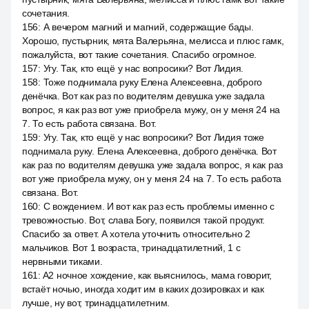
сочетания.
156
:
А вечером магний и магний, содержащие бады.
Хорошо, пустырник, мята Валерьяна, мелисса и плюс гамк,
пожалуйста, вот такие сочетания. Спасибо огромное.
157
:
Угу. Так, кто ещё у нас вопросики? Вот Лидия.
158
:
Тоже поднимала руку Елена Алексеевна, доброго
денёчка. Вот как раз по водителям девушка уже задала
вопрос, я как раз вот уже приобрела мужу, он у меня 24 на
7. То есть работа связана. Вот.
159
:
Угу. Так, кто ещё у нас вопросики? Вот Лидия тоже
поднимала руку. Елена Алексеевна, доброго денёчка. Вот
как раз по водителям девушка уже задала вопрос, я как раз
вот уже приобрела мужу, он у меня 24 на 7. То есть работа
связана. Вот.
160
:
С вождением. И вот как раз есть проблемы именно с
тревожностью. Вот, слава Богу, появился такой продукт.
Спасибо за ответ. А хотела уточнить относительно 2
мальчиков. Вот 1 возраста, тринадцатилетний, 1 с
нервными тиками.
161
:
A2 ночное хождение, как выяснилось, мама говорит,
встаёт ночью, иногда ходит им в каких дозировках и как
лучше, ну вот, тринадцатилетним.