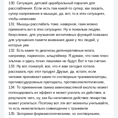
130
:
Ситуация, детский церебральный паралич для
расслабления. Если есть там какой-то супер, как сказать,
супер напряжение в мышцах, да, вот, то в этих ситуациях,
чтобы немножко
131
:
Мышцы расслабить тоже, наверное, гамк можно
применять вот в этих ситуациях. Ну и пожилым людям,
безусловно, для улучшения когнитивных функций показано
для улучшения памяти внимания даже у тех людей, у
которых уже
132
:
Есть какие-то диагнозы дегенеративные мозга,
например, паркинсон, альцгеймер. Я думаю, что гамк плюс
эльтиан н здесь точно лишними не будут. Вот я так считаю.
133
:
Ну вот, пожалуй, все, что я вам сегодня хотела
рассказать про этот продукт. Друзья, да, кстати, если
человек принимает какие-то снотворные транквилизаторы,
противосудорожные препараты, противоэпилептические,
134
:
То применение гамма аминомасляной кислоты может
потенцировать их эффект и может усилить их действие, в
результате чего, ну, как бы негативное действие лекарства
может усилиться. Поэтому вот эти вот моменты учитывайте,
то есть нежелательно совмещение с транквили
135
:
Заторами фармакологическими, со снотворными,