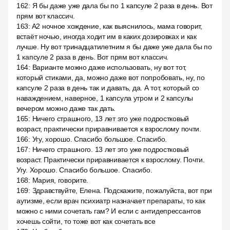
162
:
Я бы даже уже дала бы по 1 капсуле 2 раза в день. Вот
прям вот классич.
163
:
A2 ночное хождение, как выяснилось, мама говорит,
встаёт ночью, иногда ходит им в каких дозировках и как
лучше. Ну вот тринадцатилетним я бы даже уже дала бы по
1 капсуле 2 раза в день. Вот прям вот классич.
164
:
Варианте можно даже использовать, ну вот тот,
который стиками, да, можно даже вот попробовать, ну, по
капсуле 2 раза в день так и давать, да. А тот, который со
наваждением, наверное, 1 капсула утром и 2 капсулы
вечером можно даже так дать.
165
:
Ничего страшного, 13 лет это уже подростковый
возраст, практически приравнивается к взрослому почти.
166
:
Угу, хорошо. Спасибо большое. Спасибо.
167
:
Ничего страшного. 13 лет это уже подростковый
возраст. Практически приравнивается к взрослому. Почти.
Угу. Хорошо. Спасибо большое. Спасибо.
168
:
Мария, говорите.
169
:
Здравствуйте, Елена. Подскажите, пожалуйста, вот при
аутизме, если врач психиатр назначает препараты, то как
можно с ними сочетать гам? И если с антидепрессантов
хочешь сойти, то тоже вот как сочетать все