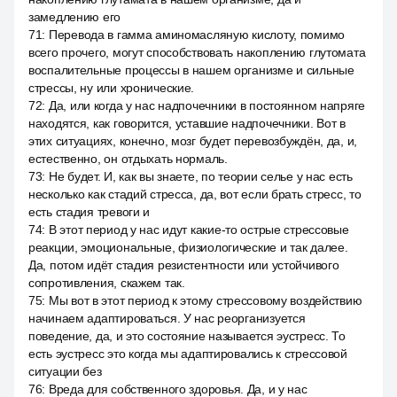
замедлению его
71
:
Перевода в гамма аминомасляную кислоту, помимо
всего прочего, могут способствовать накоплению глутомата
воспалительные процессы в нашем организме и сильные
стрессы, ну или хронические.
72
:
Да, или когда у нас надпочечники в постоянном напряге
находятся, как говорится, уставшие надпочечники. Вот в
этих ситуациях, конечно, мозг будет перевозбуждён, да, и,
естественно, он отдыхать нормаль.
73
:
Не будет. И, как вы знаете, по теории селье у нас есть
несколько как стадий стресса, да, вот если брать стресс, то
есть стадия тревоги и
74
:
В этот период у нас идут какие-то острые стрессовые
реакции, эмоциональные, физиологические и так далее.
Да, потом идёт стадия резистентности или устойчивого
сопротивления, скажем так.
75
:
Мы вот в этот период к этому стрессовому воздействию
начинаем адаптироваться. У нас реорганизуется
поведение, да, и это состояние называется эустресс. То
есть эустресс это когда мы адаптировались к стрессовой
ситуации без
76
:
Вреда для собственного здоровья. Да, и у нас