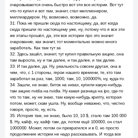
очаровываются очень быстро вот эти все истории. Вот тут
что-то купил и вот там, значит, стал миллионером,
миллиардером. Ну, возможно, возможно, да.
31
:
Пока не пришли сюда по настоящему, да, вот когда
сюда пришли по настоящему уже, ну, потому что я все эти
же этапы прошёл, да, эти все истории про это значит
очарование, как значит, тот моментально можно много
заработать. Как там тут за
32
:
Здесь зашёл, значит, тут купил правильную акцию, она
там выросла, ну и так далее, и так далее, и так далее.
33
:
И так далее, да. Ну, реальность совсем другая, она в
чем, что, с 1 стороны, герои нашего времени, те, кто там
заработал за раз, там, 1000, там, 10, 100000%, ну, куда-то.
34
:
Зашли, не знаю, биток на низах, купили какую-нибудь
там акцию nvidia на nvidia. Ну какая разница на ipo, где-то
что то там, ну не знаю, там какую-нибудь крипту, которая
потом, может, скам ушла. Ну, вообще неважно, что, честно
говоря, просто, ну, есть.
35
:
История там, не знаю, было 10, 10 $, стало там 100 000
$. Ну, кайф, ну, кайф там, да, потом ещё 100000, он стал
1000000. Может, потом он превратился и в 0, но просто
продолжение истории не надо рассказывать. И тогда все