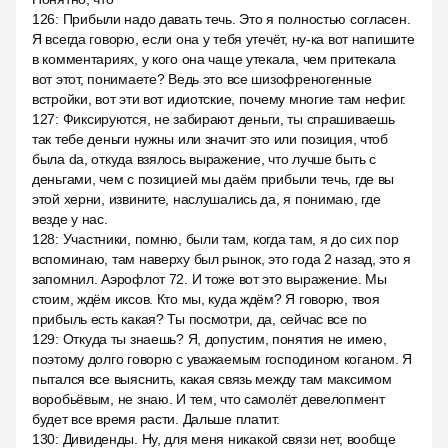
126
:
Прибыли надо давать течь. Это я полностью согласен.
Я всегда говорю, если она у тебя утечёт, ну-ка вот напишите
в комментариях, у кого она чаще утекала, чем притекала
вот этот, понимаете? Ведь это все шизофреногенные
встройки, вот эти вот идиотские, почему многие там нефиг.
127
:
Фиксируются, не забирают деньги, ты спрашиваешь
так тебе деньги нужны или значит это или позиция, чтоб
была da, откуда взялось выражение, что лучше быть с
деньгами, чем с позицией мы даём прибыли течь, где вы
этой херни, извините, наслушались да, я понимаю, где
везде у нас.
128
:
Участники, помню, были там, когда там, я до сих пор
вспоминаю, там наверху был рынок, это года 2 назад, это я
запомнил. Аэрофлот 72. И тоже вот это выражение. Мы
стоим, ждём иксов. Кто мы, куда ждём? Я говорю, твоя
прибыль есть какая? Ты посмотри, да, сейчас все по
129
:
Откуда ты знаешь? Я, допустим, понятия не имею,
поэтому долго говорю с уважаемым господином коганом. Я
пытался все выяснить, какая связь между там максимом
воробьёвым, не знаю. И тем, что самолёт девелопмент
будет все время расти. Дальше платит.
130
:
Дивиденды. Ну, для меня никакой связи нет, вообще