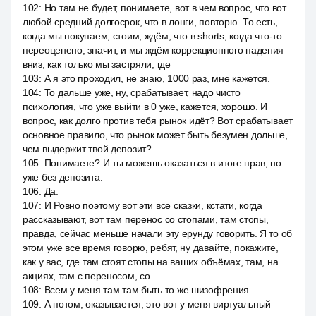
102
:
Но там не будет, понимаете, вот в чем вопрос, что вот
любой средний долгосрок, что в лонги, повторю. То есть,
когда мы покупаем, стоим, ждём, что в shorts, когда что-то
переоценено, значит, и мы ждём коррекционного падения
вниз, как только мы застряли, где
103
:
А я это проходил, не знаю, 1000 раз, мне кажется.
104
:
То дальше уже, ну, срабатывает, надо чисто
психология, что уже выйти в 0 уже, кажется, хорошо. И
вопрос, как долго против тебя рынок идёт? Вот срабатывает
основное правило, что рынок может быть безумен дольше,
чем выдержит твой депозит?
105
:
Понимаете? И ты можешь оказаться в итоге прав, но
уже без депозита.
106
:
Да.
107
:
И Ровно поэтому вот эти все сказки, кстати, когда
рассказывают, вот там перенос со стопами, там стопы,
правда, сейчас меньше начали эту ерунду говорить. Я то об
этом уже все время говорю, ребят, ну давайте, покажите,
как у вас, где там стоят стопы на ваших объёмах, там, на
акциях, там с переносом, со
108
:
Всем у меня там там быть то же шизофрения.
109
:
А потом, оказывается, это вот у меня виртуальный