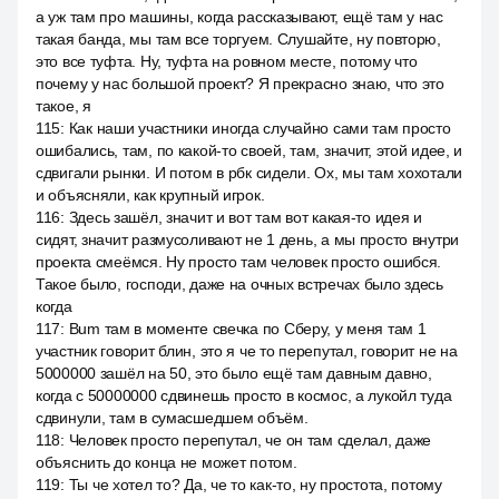
а уж там про машины, когда рассказывают, ещё там у нас
такая банда, мы там все торгуем. Слушайте, ну повторю,
это все туфта. Ну, туфта на ровном месте, потому что
почему у нас большой проект? Я прекрасно знаю, что это
такое, я
115
:
Как наши участники иногда случайно сами там просто
ошибались, там, по какой-то своей, там, значит, этой идее, и
сдвигали рынки. И потом в рбк сидели. Ох, мы там хохотали
и объясняли, как крупный игрок.
116
:
Здесь зашёл, значит и вот там вот какая-то идея и
сидят, значит размусоливают не 1 день, а мы просто внутри
проекта смеёмся. Ну просто там человек просто ошибся.
Такое было, господи, даже на очных встречах было здесь
когда
117
:
Bum там в моменте свечка по Сберу, у меня там 1
участник говорит блин, это я че то перепутал, говорит не на
5000000 зашёл на 50, это было ещё там давным давно,
когда с 50000000 сдвинешь просто в космос, а лукойл туда
сдвинули, там в сумасшедшем объём.
118
:
Человек просто перепутал, че он там сделал, даже
объяснить до конца не может потом.
119
:
Ты че хотел то? Да, че то как-то, ну простота, потому