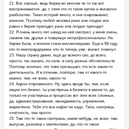
21
:
Все хорошо, ведь биржа во многом че то так вот
воспринимается, да, с этим что-то такое куплю и внезапно
разбогатею. Таких историй много, и они очаровывают,
конечно. Поэтому любой человек рано или поздно все
равно к бирже приходит, рано или поздно приходит.
22
:
Я очень много лет назад на неё смотрел, у меня очень,
скажем так, друзья и товарищи непрофессиональны. На
бирже были, и многие стали миллионерами. Ещё в 98 году
кто-то миллиардерами, кто-то теперь уже, значит, покинул.
23
:
Нашу страну давно, ещё до всякого сво, до всего,
просто, так сказать, по силе, в силу разных обстоятельств.
Поэтому, конечно, это тоже прельщает, что есть какая-то
деятельность. И в отличие, повторю, там от какого-то
казино, там, не знаю, какого-то
24
:
Аарон откровенного. Ну, здесь вроде бы, там, если
акции это бизнес, ты участвуешь в бизнесе в каком-то, да,
только не участвуешь в процессах вот этих всех сложных,
да, администрирования, менеджмента, управления,
маркетинга. Тебе это все нафиг не надо. Типа, смотришь
отчётность, там просто
25
:
Там что-то такое смотришь, какие-нибудь, не знаю, там,
выпуски, разговор с эмитентами, да, что-то такое