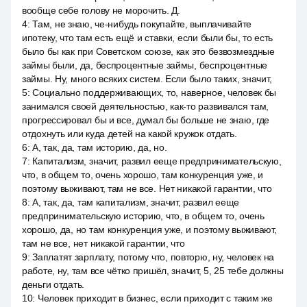
вообще себе голову не морочить. Д.
4
:
Там, не знаю, че-нибудь покупайте, выплачивайте
ипотеку, что там есть ещё и ставки, если были бы, то есть
было бы как при Советском союзе, как это безвозмездные
займы были, да, беспроцентные займы, беспроцентные
займы. Ну, много всяких систем. Если было таких, значит,
5
:
Социально поддерживающих, то, наверное, человек бы
занимался своей деятельностью, как-то развивался там,
прогрессировал бы и все, думал бы больше не знаю, где
отдохнуть или куда детей на какой кружок отдать.
6
:
А, так, да, там историю, да, но.
7
:
Капитализм, значит, развил ееще предпринимательскую,
что, в общем то, очень хорошо, там конкуренция уже, и
поэтому выживают, там не все. Нет никакой гарантии, что
8
:
А, так, да, там капитализм, значит, развил ееще
предпринимательскую историю, что, в общем то, очень
хорошо, да, но там конкуренция уже, и поэтому выживают,
там не все, нет никакой гарантии, что
9
:
Заплатят зарплату, потому что, повторю, ну, человек на
работе, ну, там все чётко пришёл, значит, 5, 25 тебе должны
деньги отдать.
10
:
Человек приходит в бизнес, если приходит с таким же