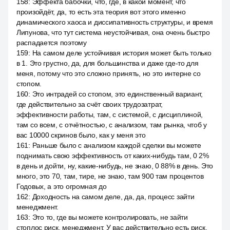
158
:
Эффекта бабочки, что, где, в какой момент, что
произойдёт, да, то есть эта теория вот этого именно
динамического хаоса и диссипативность структуры, и время
Липунова, что тут система неустойчивая, она очень быстро
распадается поэтому
159
:
На самом деле устойчивая история может быть только
в 1. Это грустно, да, для большинства и даже где-то для
меня, потому что это сложно принять, но это интерне со
стопом.
160
:
Это интрадей со стопом, это единственный вариант,
где действительно за счёт своих трудозатрат,
эффективности работы, там, с системой, с дисциплиной,
там со всем, с отчётностью, с анализом, там рынка, чтоб у
вас 10000 скринов было, как у меня это
161
:
Раньше было с анализом каждой сделки вы можете
поднимать свою эффективность от каких-нибудь там, 0 2%
в день и дойти, ну, какие-нибудь, не знаю, 0 88% в день. Это
много, это 70, там, тире, не знаю, там 900 там процентов
Годовых, а это огромная до
162
:
Доходность на самом деле, да, да, процесс зайти
менеджмент.
163
:
Это то, где вы можете контролировать, не зайти
стоплос риск, менеджмент. У вас действительно есть риск,