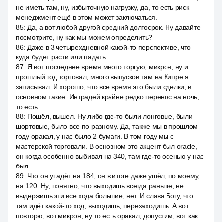
не иметь там, ну, избыточную нагрузку, да, то есть риск
менеджмент ещё в этом может заключаться.
85
:
Да, а вот любой другой средний долгосрок. Ну давайте
посмотрите, ну как мы можем определить?
86
:
Даже в 3 четырехдневной какой-то перспективе, что
куда будет расти или падать.
87
:
Я вот последнее время много торгую, микрон, ну и
прошлый год торговал, много выпусков там на Кипре я
записывал. И хорошо, что все время это были сделки, в
основном такие. Интрадей крайне редко перенос на ночь,
то есть
88
:
Пошёл, вышел. Ну либо где-то были лонговые, были
шортовые, было все по разному. Да, также мы в прошлом
году оракал, у нас было 2 бумаги. В том году мы с
мастерской торговали. В основном это акцент был oracle,
он когда особенно выбивал на 340, там где-то осенью у нас
был
89
:
Что он упадёт на 184, он в итоге даже ушёл, по моему,
на 120. Ну, понятно, что выходишь всегда раньше, не
выдержишь эти все хода большие, нет. И слава Богу, что
там идёт какой-то ход, выходишь, перезаходишь. А вот
повторю, вот микрон, ну то есть оракал, допустим, вот как