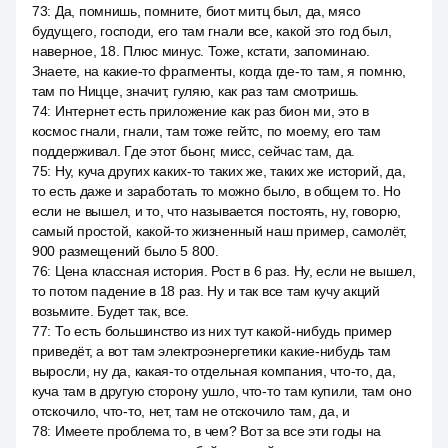
73
:
Да, помнишь, помните, биот митц был, да, мясо
будущего, господи, его там гнали все, какой это год был,
наверное, 18. Плюс минус. Тоже, кстати, запоминаю.
Знаете, на какие-то фрагменты, когда где-то там, я помню,
там по Ницце, значит, гуляю, как раз там смотришь.
74
:
Интернет есть приложение как раз бион ми, это в
космос гнали, гнали, там тоже гейтс, по моему, его там
поддерживал. Где этот бьонг, мисс, сейчас там, да.
75
:
Ну, куча других каких-то таких же, таких же историй, да,
то есть даже и заработать то можно было, в общем то. Но
если не вышел, и то, что называется постоять, ну, говорю,
самый простой, какой-то жизненный наш пример, самолёт,
900 размещений было 5 800.
76
:
Цена классная история. Рост в 6 раз. Ну, если не вышел,
то потом падение в 18 раз. Ну и так все там кучу акций
возьмите. Будет так, все.
77
:
То есть большинство из них тут какой-нибудь пример
приведёт, а вот там электроэнергетики какие-нибудь там
выросли, ну да, какая-то отдельная компания, что-то, да,
куча там в другую сторону ушло, что-то там купили, там оно
отскочило, что-то, нет, там не отскочило там, да, и
78
:
Имеете проблема то, в чем? Вот за все эти годы на