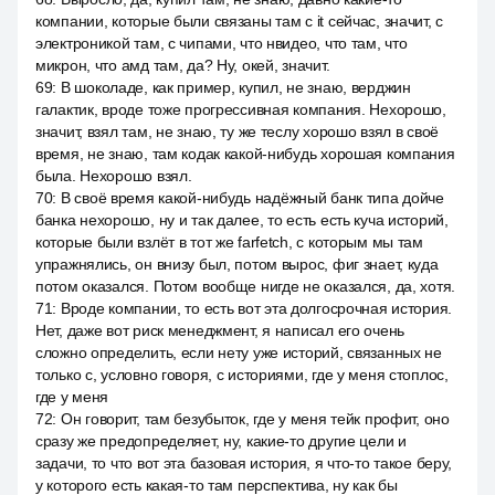
компании, которые были связаны там с it сейчас, значит, с
электроникой там, с чипами, что нвидео, что там, что
микрон, что амд там, да? Ну, окей, значит.
69
:
В шоколаде, как пример, купил, не знаю, верджин
галактик, вроде тоже прогрессивная компания. Нехорошо,
значит, взял там, не знаю, ту же теслу хорошо взял в своё
время, не знаю, там кодак какой-нибудь хорошая компания
была. Нехорошо взял.
70
:
В своё время какой-нибудь надёжный банк типа дойче
банка нехорошо, ну и так далее, то есть есть куча историй,
которые были взлёт в тот же farfetch, с которым мы там
упражнялись, он внизу был, потом вырос, фиг знает, куда
потом оказался. Потом вообще нигде не оказался, да, хотя.
71
:
Вроде компании, то есть вот эта долгосрочная история.
Нет, даже вот риск менеджмент, я написал его очень
сложно определить, если нету уже историй, связанных не
только с, условно говоря, с историями, где у меня стоплос,
где у меня
72
:
Он говорит, там безубыток, где у меня тейк профит, оно
сразу же предопределяет, ну, какие-то другие цели и
задачи, то что вот эта базовая история, я что-то такое беру,
у которого есть какая-то там перспектива, ну как бы