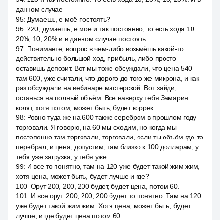
данном случае
95
:
Думаешь, е моё постоять?
96
:
220, думаешь, е моё и так постоянно, то есть хода 10
20%, 10, 20% и в данном случае постоять.
97
:
Понимаете, вопрос в чем-либо возьмёшь какой-то
действительно большой ход, прибыль, либо просто
оставишь депозит. Вот мы тоже обсуждали, что цена 540,
там 600, уже считали, что дорого до того же микрона, и как
раз обсуждали на вебинаре мастерской. Вот зайди,
останься на полный объём. Все наверху тебя Замарин
колят, хотя потом, может быть, будет коррек.
98
:
Ровно туда же на 600 также серебром в прошлом году
торговали. Я говорю, на 60 мы сходим, но когда мы
постепенно там торговали, торговали, если ты объём где-то
перебрал, и цена, допустим, там близко к 100 долларам, у
тебя уже загрузка, у тебя уже
99
:
И все то понятно, там на 120 уже будет такой жим жим,
хотя цена, может быть, будет лучше и где?
100
:
Орут 200, 200, 200 будет, будет цена, потом 60.
101
:
И все орут. 200, 200, 200 будет то понятно. Там на 120
уже будет такой жим жим. Хотя цена, может быть, будет
лучше, и где будет цена потом 60.