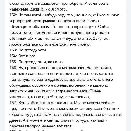
сказать, то, что называется пренебречь. А если брать
надёжные, даже 3, ну, я смотр.
152
:
Че там какой-нибудь ржд, там, не знаю, сейчас многие
корпорации проигрывают по доходности просто
облигациям обычным. То есть корпораты трип. Сейчас,
посмотрите, в моменте они просто тупо проигрывают
обычным облигациям какая-нибудь, там, 26, 254, там
любое ржд, все остальное уже переплюнул.
153
:
По доходности.
154
:
Вот и все.
155
:
По доходности, вот и все.
156
:
Ну, предельно простая математика. На, смотрите,
история какая она очень интересная, что очень хочется
найти, куда-то зайти единорога, да, мы это очень много
обсуждаем, особенно на очных встречах, на каких-то
закрытых наших, там vip встречах хочется. Очень
интересно, говорю, ребят, ну, к сожалению,
157
:
Вещь абсолютно рандомная. Мы не можем сейчас
предположить. В моменте мы можем оглянуться обратно и
сказать, ну да, вот нам, так сказать, виделось, казалось и так
далее. А в моменте сейчас опять что, куда, как там и
работает вопрос именно вот этот.