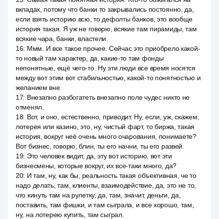
вкладах, потому что банки то закрывались постоянно, да,
если взять историю всю, то дефолты банков, это вообще
история такая. Я уж не говорю, всякие там пирамиды, там
всякие чара, банки, властели.
16
:
Ммм. И все такое прочее. Сейчас это приобрело какой-
то новый там характер, да, какие-то там фонды
непонятные, ещё чего-то. Ну эти люди все время носятся
между вот этим вот стабильностью, какой-то понятностью и
желанием вне
17
:
Внезапно разбогатеть внезапно поле чудес никто не
отменял.
18
:
Вот, и оно, естественно, приводит. Ну, если, уж, скажем,
лотерея или казино, это, ну, чистый фарт, то биржа, такая
история, вокруг неё очень много очарования, понимаете?
Вот бизнес, говорю, блин, ты его начни, ты его развей.
19
:
Это человек видит, да, эту вот историю, вот эти
бизнесмены, которые вокруг, их все-таки много, да?
20
:
И там, ну, как бы, реальность такая объективная, че то
надо делать, там, клиенты, взаимодействие, да, это не то,
что кинуть там на рулетку, да, там, значит, деньги, да,
поставить, там фишки, и там сыграла, и все хорошо, там,
ну, на лотерею купить, там сыграл.