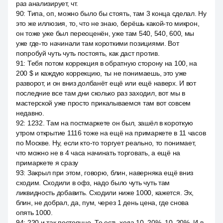
раз анализирует, чт.
90
:
Типа, оп, можно было бы стоять, там 3 конца сделал. Ну
это же иллюзия, то, что не знаю, берёшь какой-то микрон,
он тоже уже был переоценён, уже там 540, 540, 600, мы
уже где-то начинали там короткими позициями. Вот
попробуй чуть чуть постоять, как даст против.
91
:
Тебя потом коррекция в обратную сторону на 100, на
200 $ и каждую коррекцию, ты не понимаешь, это уже
разворот, и он вниз долбанёт ещё или ещё наверх. И вот
последние все там дни сколько раз заходил, вот мы в
мастерской уже просто прикалываемся там вот совсем
недавно.
92
:
1232. Там на постмаркете он был, зашёл в короткую
утром открытие 1116 тоже на ещё на примаркете в 11 часов
по Москве. Ну, если кто-то торгует реально, то понимает,
что можно не в 4 часа начинать торговать, а ещё на
примаркете я сразу
93
:
Закрыл при этом, говорю, блин, наверняка ещё вниз
сходим. Сходили в офз, надо было чуть чуть там
ликвидность добавить. Сходили ниже 1000, кажется. Эх,
блин, не добрал, да, пум, через 1 день цена, где снова
опять 1000.
94
:
220 и так постоянно. То есть хода 10, 20%, 10, 20%. И в