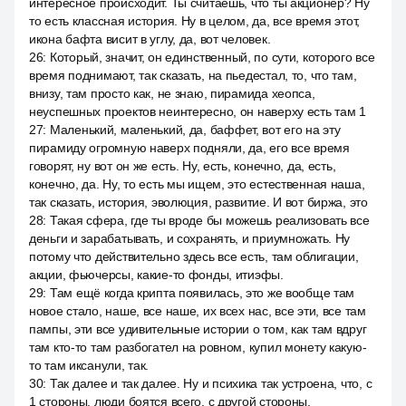
интересное происходит. Ты считаешь, что ты акционер? Ну
то есть классная история. Ну в целом, да, все время этот,
икона бафта висит в углу, да, вот человек.
26
:
Который, значит, он единственный, по сути, которого все
время поднимают, так сказать, на пьедестал, то, что там,
внизу, там просто как, не знаю, пирамида хеопса,
неуспешных проектов неинтересно, он наверху есть там 1
27
:
Маленький, маленький, да, баффет, вот его на эту
пирамиду огромную наверх подняли, да, его все время
говорят, ну вот он же есть. Ну, есть, конечно, да, есть,
конечно, да. Ну, то есть мы ищем, это естественная наша,
так сказать, история, эволюция, развитие. И вот биржа, это
28
:
Такая сфера, где ты вроде бы можешь реализовать все
деньги и зарабатывать, и сохранять, и приумножать. Ну
потому что действительно здесь все есть, там облигации,
акции, фьючерсы, какие-то фонды, итиэфы.
29
:
Там ещё когда крипта появилась, это же вообще там
новое стало, наше, все наше, их всех нас, все эти, все там
пампы, эти все удивительные истории о том, как там вдруг
там кто-то там разбогател на ровном, купил монету какую-
то там иксанули, так.
30
:
Так далее и так далее. Ну и психика так устроена, что, с
1 стороны, люди боятся всего, с другой стороны,