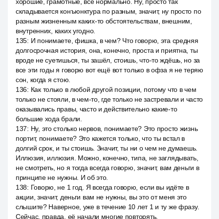
хорошие, грамотные, все нормально. Ну, просто так
складывается конъюнктура по разным, значит, ну просто по
разным жизненным каких-то обстоятельствам, внешним,
внутренних, каких угодно.
135
:
И понимаете, фишка, в чем? Что говорю, эта средняя
долгосрочная история, она, конечно, проста и приятна, ты
вроде не суетишься, ты зашёл, стоишь, что-то ждёшь, но за
все эти годы я говорю вот ещё вот только в офза я не теряю
сон, когда я стою.
136
:
Как только в любой другой позиции, потому что в чем
только не стояли, в чем-то, где только не застревали и часто
оказывались правы, часто и действительно какие-то
большие хода брали.
137
:
Ну, это столько нервов, понимаете? Это просто жизнь
портит, понимаете? Это кажется только, что ты встал в
долгий срок, и ты стоишь. Значит, ты ни о чем не думаешь.
Иллюзия, иллюзия. Можно, конечно, типа, не заглядывать,
не смотреть, но я тогда всегда говорю, значит, вам деньги в
принципе не нужны. И об это.
138
:
Говорю, не 1 год. Я всегда говорю, если вы идёте в
акции, значит, деньги вам не нужны, вы это от меня это
слышите? Наверное, уже в течение 10 лет 1 и ту же фразу.
Сейчас, правда, её начали многие повторять.