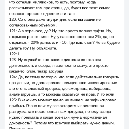
что сотнями миллионов, то есть, поэтому, когда
рассказывают там про стопы, да, будет все тоже самое
посносят просто к едреням эти ваш
120
:
Со стопы даже внутри дня, если вы зашли не
согласованным объёмом.
121
:
А в переносе, да? Ну, это просто полная туфта. Ну,
открылся рынок ниже. Ну, у вас стоп стоит там 2%, да, он
открылся. - 20% рынок или - 10. Где ваш стоп? Че вы будете
делать то? Ну, объясните.
122
:
I.
123
:
Ну слушайте, это такая идиотская вот эта вся
деятельность и сфера, я вам честно скажу, это просто
какая-то, блин, театр абсурда.
124
:
Да, поэтому повторю, что если действительно говорить
про деньги, то долгосрочное позиционное инвестирование
это очень сложный процесс, где смотришь, выбираешь,
анализируешь, и то можешь оказаться не прав. И то если
125
:
В какой-то момент где-то не вышел, не зафиксировал
прибыль Ровно почему все алгоритмы постепенная
разгрузка там постепенная там догрузка, почему всегда
нужно понимать а какая все-таки нужна нормативная
доходность? Потому что все-таки выбирать нужно деньги.
Понятно, что