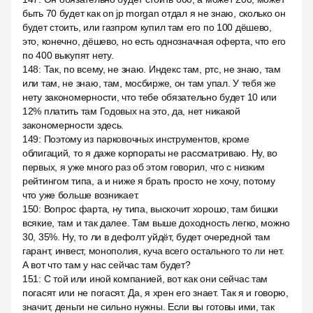
быть 70 будет как on jp morgan отдал я не знаю, сколько он
будет стоить, или газпром купил там его по 100 дёшево,
это, конечно, дёшево, но есть однозначная оферта, что его
по 400 выкупят нету.
148
:
Так, по всему, не знаю. Индекс там, ртс, не знаю, там
или там, не знаю, там, мосбирже, он там упал. У тебя же
нету закономерности, что тебе обязательно будет 10 или
12% платить там Годовых на это, да, нет никакой
закономерности здесь.
149
:
Поэтому из парковочных инструментов, кроме
облигаций, то я даже корпораты не рассматриваю. Ну, во
первых, я уже много раз об этом говорил, что с низким
рейтингом типа, а и ниже я брать просто не хочу, потому
что уже больше возникает.
150
:
Вопрос фарта, ну типа, выскочит хорошо, там бишки
всякие, там и так далее. Там выше доходность легко, можно
30, 35%. Ну, то ли в дефолт уйдёт, будет очередной там
гарант, инвест, монополия, куча всего остального то ли нет.
А вот что там у нас сейчас там будет?
151
:
С той или иной компанией, вот как они сейчас там
погасят или не погасят. Да, я хрен его знает. Так я и говорю,
значит, деньги не сильно нужны. Если вы готовы ими, так