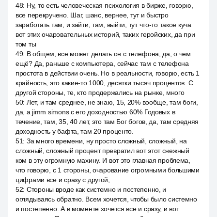
48
:
Ну, то есть человеческая психология в бирже, говорю,
все перекручено. Шаг, шанс, вернее, тут и быстро
заработать там, и зайти, там, выйти, тут что-то такое куча
вот этих очаровательных историй, таких геройских, да при
том ты
49
:
В общем, все может делать он с телефона, да, о чем
ещё? Да, раньше с компьютера, сейчас там с телефона
простота в действии очень. Но в реальности, говорю, есть 1
крайность, это какие-то 1000, десятки тысяч процентов. С
другой стороны, те, кто продержались на рынке, много
50
:
Лет, и там среднее, не знаю, 15, 20% вообще, там боги,
да, а jimm simons с его доходностью 60% Годовых в
течение, там, 35, 40 лет, это там Бог богов, да, там средняя
доходность у бафта, там 20 проценто.
51
:
За много времени, ну просто сложный, сложный, на
сложный, сложный процент превратил вот этот снежный
ком в эту огромную махину. И вот это главная проблема,
что говорю, с 1 стороны, очарование огромными большими
цифрами все и сразу с другой,
52
:
Стороны вроде как системно и постепенно, и
оглядываясь обратно. Всем хочется, чтобы было системно
и постепенно. А в моменте хочется все и сразу, и вот