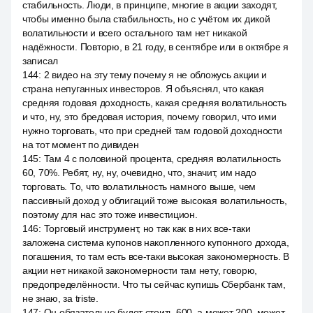
стабильность. Люди, в принципе, многие в акции заходят,
чтобы именно была стабильность, но с учётом их дикой
волатильности и всего остального там нет никакой
надёжности. Повторю, в 21 году, в сентябре или в октябре я
записал
144
:
2 видео на эту тему почему я не обложусь акции и
страна непуганных инвесторов. Я объяснял, что какая
средняя годовая доходность, какая средняя волатильность
и что, ну, это бредовая история, почему говорил, что ими
нужно торговать, что при средней там годовой доходности
на тот момент по дивиден
145
:
Там 4 с половиной процента, средняя волатильность
60, 70%. Ребят, ну, ну, очевидно, что, значит, им надо
торговать. То, что волатильность намного выше, чем
пассивный доход у облигаций тоже высокая волатильность,
поэтому для нас это тоже инвестицион.
146
:
Торговый инструмент, но так как в них все-таки
заложена система купонов накопленного купонного дохода,
погашения, то там есть все-таки высокая закономерность. В
акции нет никакой закономерности там нету, говорю,
предопределённости. Что ты сейчас купишь Сбербанк там,
не знаю, за triste.
147
:
Он обязательно будет стоить 600, а может 200, может