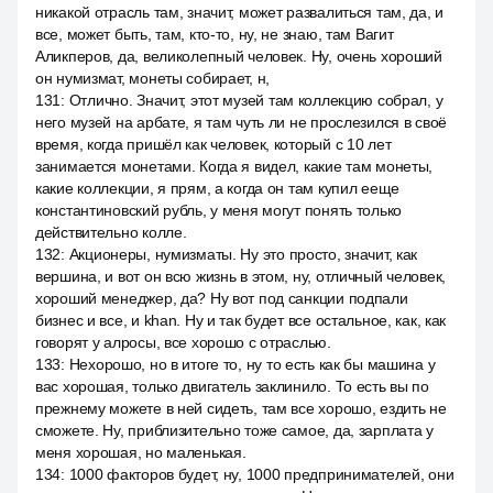
никакой отрасль там, значит, может развалиться там, да, и
все, может быть, там, кто-то, ну, не знаю, там Вагит
Аликперов, да, великолепный человек. Ну, очень хороший
он нумизмат, монеты собирает, н,
131
:
Отлично. Значит, этот музей там коллекцию собрал, у
него музей на арбате, я там чуть ли не прослезился в своё
время, когда пришёл как человек, который с 10 лет
занимается монетами. Когда я видел, какие там монеты,
какие коллекции, я прям, а когда он там купил ееще
константиновский рубль, у меня могут понять только
действительно колле.
132
:
Акционеры, нумизматы. Ну это просто, значит, как
вершина, и вот он всю жизнь в этом, ну, отличный человек,
хороший менеджер, да? Ну вот под санкции подпали
бизнес и все, и khan. Ну и так будет все остальное, как, как
говорят у алросы, все хорошо с отраслью.
133
:
Нехорошо, но в итоге то, ну то есть как бы машина у
вас хорошая, только двигатель заклинило. То есть вы по
прежнему можете в ней сидеть, там все хорошо, ездить не
сможете. Ну, приблизительно тоже самое, да, зарплата у
меня хорошая, но маленькая.
134
:
1000 факторов будет, ну, 1000 предпринимателей, они