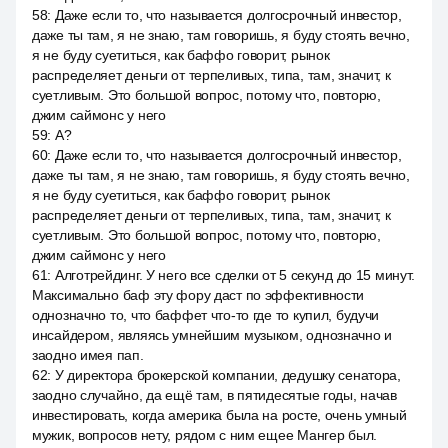
58
:
Даже если то, что называется долгосрочный инвестор,
даже ты там, я не знаю, там говоришь, я буду стоять вечно,
я не буду суетиться, как баффо говорит, рынок
распределяет деньги от терпеливых, типа, там, значит, к
суетливым. Это большой вопрос, потому что, повторю,
джим саймонс у него
59
:
А?
60
:
Даже если то, что называется долгосрочный инвестор,
даже ты там, я не знаю, там говоришь, я буду стоять вечно,
я не буду суетиться, как баффо говорит, рынок
распределяет деньги от терпеливых, типа, там, значит, к
суетливым. Это большой вопрос, потому что, повторю,
джим саймонс у него
61
:
Алготрейдинг. У него все сделки от 5 секунд до 15 минут.
Максимально баф эту фору даст по эффективности
однозначно то, что баффет что-то где то купил, будучи
инсайдером, являясь умнейшим музыком, однозначно и
заодно имея пап.
62
:
У директора брокерской компании, дедушку сенатора,
заодно случайно, да ещё там, в пятидесятые годы, начав
инвестировать, когда америка была на росте, очень умный
мужик, вопросов нету, рядом с ним ещее Мангер был.