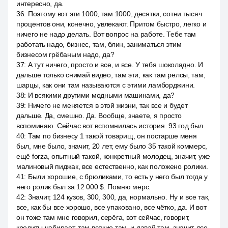
интересно, да.
36
:
Поэтому вот эти 1000, там 1000, десятки, сотни тысяч
процентов они, конечно, увлекают. Притом быстро, легко и
ничего не надо делать. Вот вопрос на работе. Тебе там
работать надо, бизнес, там, блин, заниматься этим
бизнесом грёбаным надо, да?
37
:
А тут ничего, просто и все, и все. У тебя шоколадно. И
дальше только снимай видео, там эти, как там релсы, там,
шарцы, как они там называются с этими ламборджини.
38
:
И всякими другими модными машинами, да?
39
:
Ничего не меняется в этой жизни, так все и будет
дальше. Да, смешно. Да. Вообще, знаете, я просто
вспоминаю. Сейчас вот вспомнилась история. 93 год был.
40
:
Там по бизнесу 1 такой товарищ, он постарше меня
был, мне было, значит, 20 лет, ему было 35 такой коммерс,
ещё forza, опытный такой, конкретный молодец, значит, уже
малиновый пиджак, все естественно, как положено ролики.
41
:
Были хорошие, с брюликами, то есть у него был тогда у
него ролик был за 12 000 $. Помню мерс.
42
:
Значит, 124 кузов, 300, 300, да, нормально. Ну и все так,
все, как бы все хорошо, все упаковано, все чётко, да. И вот
он тоже там мне говорил, серёга, вот сейчас, говорит,
кредиты набирает, там всякие там, и давай там, значит, все.