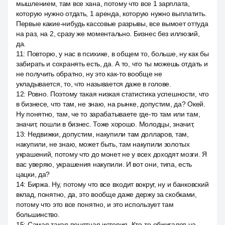
мышлением, там все хана, потому что все 1 зарплата,
которую нужно отдать, 1 аренда, которую нужно выплатить.
Первые какие-нибудь кассовые разрывы, все вымоет оттуда
на раз, на 2, сразу же моментально. Бизнес без иллюзий,
да.
11
:
Повторю, у нас в психике, в общем то, больше, ну как бы
забирать и сохранять есть, да. А то, что ты можешь отдать и
не получить обратно, ну это как-то вообще не
укладывается, то, что называется даже в голове.
12
:
Ровно. Поэтому такая низкая статистика успешности, что
в бизнесе, что там, не знаю, на рынке, допустим, да? Окей.
Ну понятно, там, че то зарабатываете где-то там или там,
значит, пошли в бизнес. Тоже хорошо. Молодцы, значит,
13
:
Недвижки, допустим, накупили там долларов, там,
накупили, не знаю, может быть, там накупили золотых
украшений, потому что до монет не у всех доходят мозги. Я
вас уверяю, украшения накупили. И вот они, типа, есть
цацки, да?
14
:
Биржа. Ну, потому что все входит вокруг, ну и банковский
вклад, понятно, да, это вообще даже держу за скобками,
потому что это все понятно, и это использует там
большинство.
15
:
Самая такая понятная история. Кто-то обжигался на