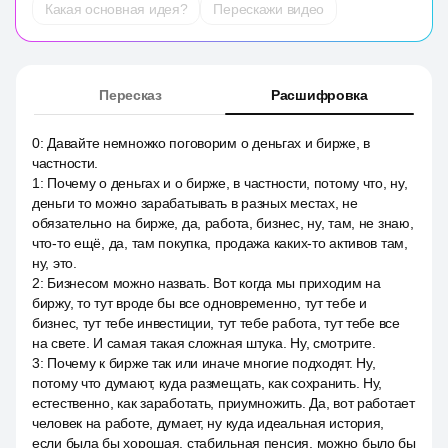
Какая основная идея?
Перескажи видео
Пересказ
Расшифровка
0
:
Давайте немножко поговорим о деньгах и бирже, в
частности.
1
:
Почему о деньгах и о бирже, в частности, потому что, ну,
деньги то можно зарабатывать в разных местах, не
обязательно на бирже, да, работа, бизнес, ну, там, не знаю,
что-то ещё, да, там покупка, продажа каких-то активов там,
ну, это.
2
:
Бизнесом можно назвать. Вот когда мы приходим на
биржу, то тут вроде бы все одновременно, тут тебе и
бизнес, тут тебе инвестиции, тут тебе работа, тут тебе все
на свете. И самая такая сложная штука. Ну, смотрите.
3
:
Почему к бирже так или иначе многие подходят. Ну,
потому что думают, куда размещать, как сохранить. Ну,
естественно, как заработать, приумножить. Да, вот работает
человек на работе, думает, ну куда идеальная история,
если была бы хорошая, стабильная пенсия, можно было бы