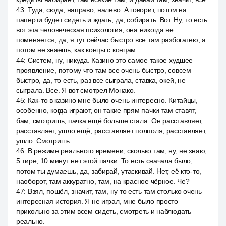
43
:
Туда, сюда, направо, налево. А говорит, потом на
паперти будет сидеть и ждать, да, собирать. Вот. Ну, то есть
вот эта человеческая психология, она никогда не
поменяется, да, я тут сейчас быстро все там разбогатею, а
потом не знаешь, как концы с концам.
44
:
Систем, ну, никуда. Казино это самое такое худшее
проявление, потому что там все очень быстро, совсем
быстро, да, то есть, раз все сыграла, ставка, окей, не
сыграла. Все. Я вот смотрел Монако.
45
:
Как-то в казино мне было очень интересно. Китайцы,
особенно, когда играют, он такие прям пачки там ставят,
бам, смотришь, пачка ещё больше стала. Он расставляет,
расставляет, ушло ещё, расставляет полполя, расставляет,
ушло. Смотришь.
46
:
В режиме реального времени, сколько там, ну, не знаю,
5 тире, 10 минут нет этой пачки. То есть сначала было,
потом ты думаешь, да, забирай, утаскивай. Нет, её кто-то,
наоборот, там аккуратно, там, на красное чёрное. Че?
47
:
Взял, пошёл, значит, там, ну то есть там столько очень
интересная история. Я не играл, мне было просто
прикольно за этим всем сидеть, смотреть и наблюдать
реально.