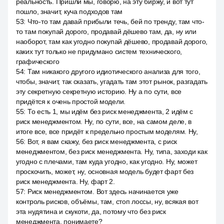
реальность. Пришли мы, говорю, на эту биржу, и вот тут
пошло, значит, куча подходов там
53
:
Что-то там давай прибыли течь, бей по тренду, там что-
то там покупай дорого, продавай дёшево там, да, ну или
наоборот, там как угодно покупай дёшево, продавай дорого,
каких тут только не придумано систем технического,
графического
54
:
Там никакого другого идиотического анализа для того,
чтобы, значит, так сказать, угадать там этот рынок, разгадать
эту секретную секретную историю. Ну а по сути, все
придётся к очень простой модели.
55
:
То есть 1, мы идём без риск менеджмента, 2 идём с
риск менеджментом. Ну, по сути, все, на самом деле, в
итоге все, все придёт к предельно простым моделям. Ну,
56
:
Вот, я вам скажу, без риск менеджмента, с риск
менеджментом, без риск менеджмента. Ну, типа, заходи как
угодно с плечами, там куда угодно, как угодно. Ну, может
проскочить, может, ну, основная модель будет фарт без
риск менеджмента. Ну, фарт 2.
57
:
Риск менеджментом. Вот здесь начинается уже
контроль рисков, объёмы, там, стоп лоссы, ну, всякая вот
эта нудятина и скукоти, да, потому что без риск
менеджмента, понимаете?