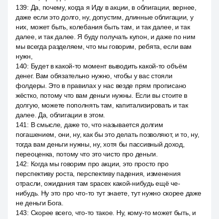
139
:
Да, почему, когда я Иду в акции, в облигации, вернее,
даже если это долго, ну, допустим, длинные облигации, у
них, может быть, колебания быть там, и так далее, и так
далее, и так далее. Я буду получать купон, и даже по ним
мы всегда разделяем, что мы говорим, ребята, если вам
нужн,
140
:
Будет в какой-то момент выводить какой-то объём
денег. Вам обязательно нужно, чтобы у вас стояли
фолдеры. Это в правилах у нас везде прям прописано
жёстко, потому что вам деньги нужны. Если вы стоите в
долгую, можете пополнять там, капитализировать и так
далее. Да, облигации в этом.
141
:
В смысле, даже то, что называется долгим
погашением, они, ну, как бы это делать позволяют, и то, ну,
тогда вам деньги нужны, ну, хотя бы пассивный доход,
переоценка, потому что это чисто про деньги.
142
:
Когда мы говорим про акции, это просто про
перспективу роста, перспективу падения, изменения
отрасли, ожидания там spacex какой-нибудь ещё че-
нибудь. Ну это про что-то тут знаете, тут нужно скорее даже
не деньги Бога.
143
:
Скорее всего, что-то такое. Ну, кому-то может быть, и