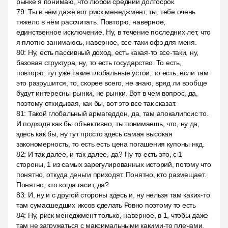
рынке я понимаю, что любой средний долгосрок
79
:
Ты в нём даже вот риск менеджмент, ты, тебе очень
тяжело в нём рассчитать. Повторю, наверное,
единственное исключение. Ну, в течение последних лет, что
я плотно занимаюсь, наверное, все-таки офз для меня.
80
:
Ну, есть пассивный доход, есть какая-то все-таки, ну,
базовая структура, ну, то есть государство. То есть,
повторю, тут уже такие глобальные устои, то есть, если там
это разрушится, то, скорее всего, не знаю, вряд ли вообще
будут интересны рынки, не рынки. Вот в чем вопрос, да,
поэтому откидывая, как бы, вот это все так сказат.
81
:
Такой глобальный армагеддон, да, там апокалипсис то.
И подходя как бы объективно, ты понимаешь, что, ну да,
здесь как бы, ну тут просто здесь самая высокая
закономерность, то есть есть цена погашения купоны нкд.
82
:
И так далее, и так далее, да? Ну то есть это, с 1
стороны, 1 из самых зарегулированных историй, потому что
понятно, откуда деньги приходят. Понятно, кто размещает.
Понятно, кто когда гасит, да?
83
:
И, ну и с другой стороны здесь и, ну нельзя там каких-то
там сумасшедших иксов сделать Ровно поэтому то есть
84
:
Ну, риск менеджмент только, наверное, в 1, чтобы даже
там не загружаться с максимальными какими-то плечами,