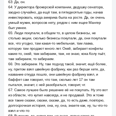
63
:
Да, он.
64
:
У директора брокерской компании, дедушку сенатора,
заодно случайно, да ещё там, в пятидесятые годы, начав
инвестировать, когда америка была на росте. Да, он очень
умный мужик, вопросов нету, рядом с ним ещее Мангер
был умнее.
65
:
Люди покупали, в общем то, в целом бизнесы, не
столько акции, сколько бизнесы покупали, да, они покупали
все, что угодно, там какая-то мебельная, там лавка,
которую там продают много лет. Окей, забирает конфеты
какие-то, окей, там забираем, там, не знаю, кока Колу пьёт,
там забираем, то забираем.
66
:
Это забираем. Ну, там подход такой, значит, ещё более,
ну, притом взял швейную фабрику, как раз берши хете, да,
название откуда пошло, они швейную фабрику взял, и
баффет сам говорил, что там, сколько лет 17 он там
пытался, значит, с ней разобраться, говорит, чт.
67
:
Самое лучшее было решение её не покупать. Ну это вот
из области, что купил навсегда, и не продавай. Это ж тоже
все такие сказки, сказки, сказки, да, то есть даже, повторю,
долгосрочная история, она, ну, она, знаете как, ну, ты что-то
взял и что-то
68
:
Выросло, да, купил там, не знаю, давно какие-то