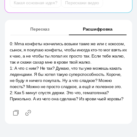
Какая основная идея?
Перескажи видео
Пересказ
Расшифровка
0
:
Mma конфеты кончились возьми такие же или с кокосом,
сынок, я покупаю конфеты, чтобы иногда кто-то мог взять их
к чаю, а не чтобы ты лопал их просто так. Если тебе жалко,
так и скажи сахар мне в крови твой жалко.
1
:
А что с ним? Не так? Думаю, что ты уже можешь какать
леденцами. Я бы хотел такую суперспособность. Короче,
не буду я ничего покупать. Ну а что сладкое? Можно
поесть? Можно не просто сладкое, а ещё и полезное это.
2
:
Как 5 минут спустя держи. Это что, гематогенка?
Прикольно. А из чего она сделана? Из крови чьей коровы?