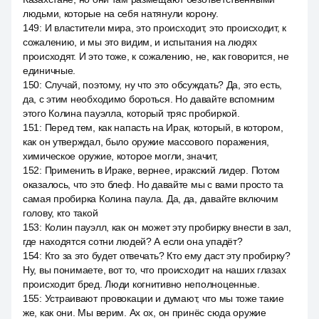
людьми, которые на себя натянули корону.
149
:
И властители мира, это происходит, это происходит, к
сожалению, и мы это видим, и испытания на людях
происходят. И это тоже, к сожалению, не, как говорится, не
единичные.
150
:
Случай, поэтому, ну что это обсуждать? Да, это есть,
да, с этим необходимо бороться. Но давайте вспомним
этого Колина пауэлла, который тряс пробиркой.
151
:
Перед тем, как напасть на Ирак, который, в котором,
как он утверждал, было оружие массового поражения,
химическое оружие, которое могли, значит,
152
:
Применить в Ираке, вернее, иракский лидер. Потом
оказалось, что это блеф. Но давайте мы с вами просто та
самая пробирка Колина паула. Да, да, давайте включим
голову, кто такой
153
:
Колин пауэлл, как он может эту пробирку внести в зал,
где находятся сотни людей? А если она упадёт?
154
:
Кто за это будет отвечать? Кто ему даст эту пробирку?
Ну, вы понимаете, вот то, что происходит на наших глазах
происходит бред. Люди когнитивно неполноценные.
155
:
Устраивают провокации и думают, что мы тоже такие
же, как они. Мы верим. Ах ох, он принёс сюда оружие