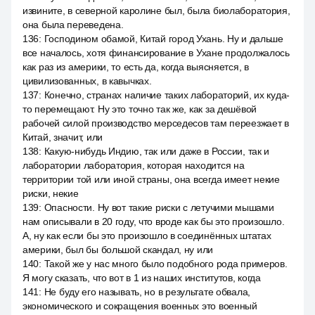
извините, в северной каролине был, была биолаборатория,
она была переведена.
136
:
Господином обамой, Китай город Ухань. Ну и дальше
все началось, хотя финансирование в Ухане продолжалось
как раз из америки, то есть да, когда выясняется, в
цивилизованных, в кавычках.
137
:
Конечно, странах наличие таких лабораторий, их куда-
то перемещают. Ну это точно так же, как за дешёвой
рабочей силой производство мерседесов там переезжает в
Китай, значит, или
138
:
Какую-нибудь Индию, так или даже в России, так и
лаборатории лаборатория, которая находится на
территории той или иной страны, она всегда имеет некие
риски, некие
139
:
Опасности. Ну вот такие риски с летучими мышами
нам описывали в 20 году, что вроде как бы это произошло.
А, ну как если бы это произошло в соединённых штатах
америки, был бы большой скандал, ну или
140
:
Такой же у нас много было подобного рода примеров.
Я могу сказать, что вот в 1 из наших институтов, когда
141
:
Не буду его называть, но в результате обвала,
экономического и сокращения военных это военный