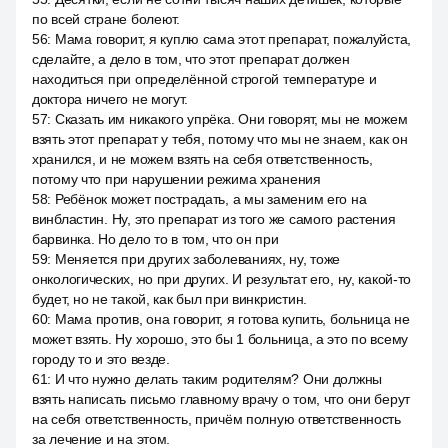
по всей стране болеют.
56
:
Мама говорит, я куплю сама этот препарат, пожалуйста,
сделайте, а дело в том, что этот препарат должен
находиться при определённой строгой температуре и
доктора ничего не могут.
57
:
Сказать им никакого упрёка. Они говорят, мы не можем
взять этот препарат у тебя, потому что мы не знаем, как он
хранился, и не можем взять на себя ответственность,
потому что при нарушении режима хранения
58
:
Ребёнок может пострадать, а мы заменим его на
винбластин. Ну, это препарат из того же самого растения
барвинка. Но дело то в том, что он при
59
:
Меняется при других заболеваниях, ну, тоже
онкологических, но при других. И результат его, ну, какой-то
будет, но не такой, как был при винкристин.
60
:
Мама против, она говорит, я готова купить, больница не
может взять. Ну хорошо, это бы 1 больница, а это по всему
городу то и это везде.
61
:
И что нужно делать таким родителям? Они должны
взять написать письмо главному врачу о том, что они берут
на себя ответственность, причём полную ответственность
за лечение и на этом.