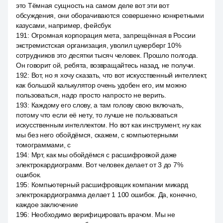
это Тёмная сущность на самом деле вот эти вот
обсуждения, они оборачиваются совершенно конкретными
казусами, например, фейсбук
191
:
Огромная корпорация мета, запрещённая в России
экстремистская организация, уволил цукерберг 10%
сотрудников это десятки тысяч человек. Прошло полгода.
Он говорит ой, ребята, возвращайтесь назад, не получи.
192
:
Вот, но я хочу сказать, что вот искусственный интеллект,
как большой калькулятор очень удобен его, им можно
пользоваться, надо просто напросто не верить.
193
:
Каждому его слову, а там голову свою включать,
потому что если её нету, то лучше не пользоваться
искусственным интеллектом. Но вот как инструмент, ну как
мы без него обойдёмся, скажем, с компьютерными
томограммами, с
194
:
Мрт, как мы обойдёмся с расшифровкой даже
электрокардиограмм. Вот человек делает от 3 до 7%
ошибок.
195
:
Компьютерный расшифровщик компании микард
электрокардиограмма делает 1 100 ошибок. Да, конечно,
каждое заключение
196
:
Необходимо верифицировать врачом. Мы не