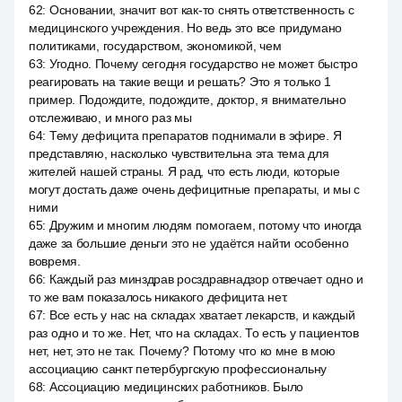
62
:
Основании, значит вот как-то снять ответственность с
медицинского учреждения. Но ведь это все придумано
политиками, государством, экономикой, чем
63
:
Угодно. Почему сегодня государство не может быстро
реагировать на такие вещи и решать? Это я только 1
пример. Подождите, подождите, доктор, я внимательно
отслеживаю, и много раз мы
64
:
Тему дефицита препаратов поднимали в эфире. Я
представляю, насколько чувствительна эта тема для
жителей нашей страны. Я рад, что есть люди, которые
могут достать даже очень дефицитные препараты, и мы с
ними
65
:
Дружим и многим людям помогаем, потому что иногда
даже за большие деньги это не удаётся найти особенно
вовремя.
66
:
Каждый раз минздрав росздравнадзор отвечает одно и
то же вам показалось никакого дефицита нет.
67
:
Все есть у нас на складах хватает лекарств, и каждый
раз одно и то же. Нет, что на складах. То есть у пациентов
нет, нет, это не так. Почему? Потому что ко мне в мою
ассоциацию санкт петербургскую профессиональну
68
:
Ассоциацию медицинских работников. Было