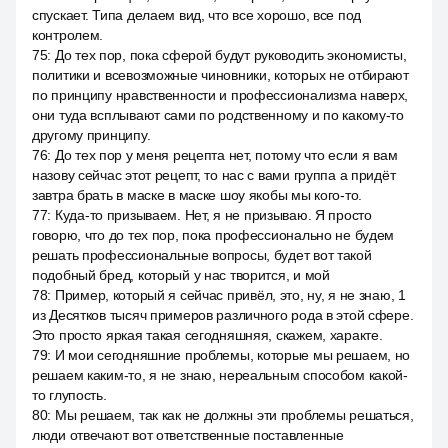
спускает. Типа делаем вид, что все хорошо, все под
контролем.
75
:
До тех пор, пока сферой будут руководить экономисты,
политики и всевозможные чиновники, которых не отбирают
по принципу нравственности и профессионализма наверх,
они туда всплывают сами по родственному и по какому-то
другому принципу.
76
:
До тех пор у меня рецепта нет, потому что если я вам
назову сейчас этот рецепт, то нас с вами группа a придёт
завтра брать в маске в маске шоу якобы мы кого-то.
77
:
Куда-то призываем. Нет, я не призываю. Я просто
говорю, что до тех пор, пока профессионально не будем
решать профессиональные вопросы, будет вот такой
подобный бред, который у нас творится, и мой
78
:
Пример, который я сейчас привёл, это, ну, я не знаю, 1
из Десятков тысяч примеров различного рода в этой сфере.
Это просто яркая такая сегодняшняя, скажем, характе.
79
:
И мои сегодняшние проблемы, которые мы решаем, но
решаем каким-то, я не знаю, нереальным способом какой-
то глупость.
80
:
Мы решаем, так как не должны эти проблемы решаться,
люди отвечают вот ответственные поставленные