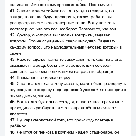
написано. Именно коммерческая тайна. Поэтому мы
41
:
С вами можем сейчас все, что угодно говорить, но
завтра, когда нас будут проверять, скажут ребята, вы
распространяете недостоверные вещи. Вот у нас есть
достоверное, что это все наоборот. Поэтому то, что ваш
42
:
Доктор, о котором вы сегодня говорили, задавал
вопросы. Это не спущенный сверх циркуляр. Задавать
каждому вопрос. Это наблюдательный человек, который в
своей
43
:
Работе, сделал какие-то замечания и, исходя из этого,
оказывает помощь больным в соответствии со своей
совестью, со своим пониманием вопроса не обращая
44
:
Внимание на окрики сверху.
45
:
Я вот в этом плане хочу сказать, может быть, развернуть
эту вещь не в сторону поднадоевшей уже за 6 лет истории с
этими дымим, значит,
46
:
Вот то, что буквально сегодня, в настоящее время мне
приходилось разбирать, и это в определённом смысле
является
47
:
Ну, характеристикой того, что происходит сегодня
ребёнок.
48
:
Лечится от лейкоза в крупном нашем стационаре, он