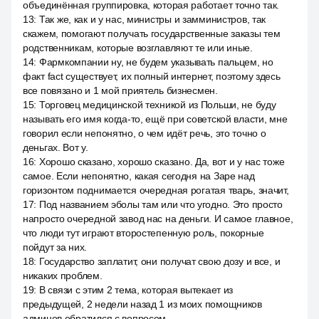
объединённая группировка, которая работает точно так.
13
:
Так же, как и у нас, министры и замминистров, так
скажем, помогают получать государственные заказы тем
родственникам, которые возглавляют те или иные.
14
:
Фармкомпании ну, не будем указывать пальцем, но
факт fact существует, их полный интернет, поэтому здесь
все повязано и 1 мой приятель бизнесмен.
15
:
Торговец медицинской техникой из Польши, не буду
называть его имя когда-то, ещё при советской власти, мне
говорил если непонятно, о чем идёт речь, это точно о
деньгах. Вот у.
16
:
Хорошо сказано, хорошо сказано. Да, вот и у нас тоже
самое. Если непонятно, какая сегодня на Заре над
горизонтом поднимается очередная рогатая тварь, значит,
17
:
Под названием эболы там или что угодно. Это просто
напросто очередной завод нас на деньги. И самое главное,
что люди тут играют второстепенную роль, покорные
пойдут за них.
18
:
Государство заплатит, они получат свою дозу и все, и
никаких проблем.
19
:
В связи с этим 2 тема, которая вытекает из
предыдущей, 2 недели назад 1 из моих помощников
админов обратился с вопросом.