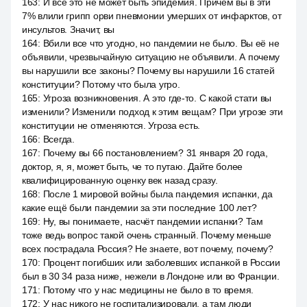
163
:
И все это не может быть эпидемия. Причём вы в эти
7% влили грипп орви пневмонии умерших от инфарктов, от
инсультов. Значит, вы
164
:
Вбили все что угодно, но пандемии не было. Вы её не
объявили, чрезвычайную ситуацию не объявили. А почему
вы нарушили все законы? Почему вы нарушили 16 статей
конституции? Потому что была угро.
165
:
Угроза возникновения. А это где-то. С какой стати вы
изменили? Изменили подход к этим вещам? При угрозе эти
конституции не отменяются. Угроза есть.
166
:
Всегда.
167
:
Почему вы 66 постановлением? 31 января 20 года,
доктор, я, я, может быть, че то путаю. Дайте более
квалифицированную оценку век назад сразу.
168
:
После 1 мировой войны была пандемия испанки, да
какие ещё были пандемии за эти последние 100 лет?
169
:
Ну, вы понимаете, насчёт пандемии испанки? Там
тоже ведь вопрос такой очень странный. Почему меньше
всех пострадала Россия? Не знаете, вот почему, почему?
170
:
Процент погибших или заболевших испанкой в России
был в 30 34 раза ниже, нежели в Лондоне или во Франции.
171
:
Потому что у нас медицины не было в то время.
172
:
У нас никого не госпитализировали, а там люди