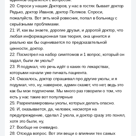
20
:
Спроси у наших Докторов, у нас в гостях бывает доктор
Редько, доктор Иванов, доктор Поляков. Спроси,
пожалуйста. Вот зять мой ровесник, попал в больницу с
серьёзными проблемами.
21
:
И, как вы знаете, дорогие друзья, и дорогой доктор, что
любая информационная там теория, она ценится и
реально как бы оценивается по предсказательной
ценности, доктор.
22
:
Посмотрел на набор симптомов и 1 вопрос, который он
задал, были ли уколы?
23
:
Я подумал, что речь идёт о каких-то лекарствах,
которыми начали уже пичкать пациента.
24
:
Оказалось, доктор спрашивал про другие уколы, и я
подумал, что, ну, наверное, админ скажет, что нет, ведь это
как бы мои подписчики. Мы много раз говорили о том, что
есть у нас такие вот популярные
25
:
Разрекламированы уколы, которых делать опасно.
26
:
И, оказывается, да, человек, несмотря на
предупреждение, сделал 2 укола, и доктор сразу это понял,
хотя это были, ну,
27
:
Вообще не очевидно.
28
:
Отсюда вопрос. Вот эти вещи о влиянии тех самых