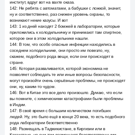
институт, вдруг вот на вахте оказа.
142
:
Не ребята с автоматами, а бабушки с ложкой, значит,
ну и соответственно, раз снижен уровень охраны, то
возникают некие казусы. И вот
143
:
1 из дней находят 2 бомжей в лаборатории, которые
приложились к холодильничку и принимают там спиртное,
которое они в этом холодильнике нашли.
144
:
В том, что особо опасные инфекции находились в
соседнем холодильнике, они просто им повезло, ну,
скажем, подобного рода вещи, если они происходят в
стране.
145
:
Которая разваливается, которой экономика не
позволяет соблюдать те или иные вопросы безопасности,
могут произойти очень серьёзные проблемы, не происходят
они, ну, каким-то чудом.
146
:
Вот в Китае это все дело произошло. Думаю, что если
вы помните, с химическими катастрофами были проблемы
в Индии.
147
:
В своё время с большим количеством погибших
людей. Ну, это было ещё в конце 20 века, то есть подобного
рода лаборатории безответственно
148
:
Размещать в Таджикистане, в Киргизии или в
Казахстане, но они там размещают безответственными