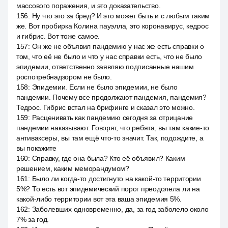
массового поражения, и это доказательство.
156
:
Ну что это за бред? И это может быть и с любым таким
же. Вот пробирка Колина пауэлла, это коронавирус, кедрос
и гибрис. Вот тоже самое.
157
:
Он же не объявил пандемию у нас же есть справки о
том, что её не было и что у нас справки есть, что не было
эпидемии, ответственно заявляю подписанные нашим
роспотребнадзором не было.
158
:
Эпидемии. Если не было эпидемии, не было
пандемии. Почему все продолжают пандемия, пандемия?
Тедрос. Гибрис встал на брифинге и сказал это можно.
159
:
Расценивать как пандемию сегодня за отрицание
пандемии наказывают. Говорят, что ребята, вы там какие-то
антиваксеры, вы там ещё что-то значит. Так, подождите, а
вы покажите
160
:
Справку, где она была? Кто её объявил? Каким
решением, каким меморандумом?
161
:
Было ли когда-то достигнуто на какой-то территории
5%? То есть вот эпидемический порог преодолела ли на
какой-либо территории вот эта ваша эпидемия 5%.
162
:
Заболевших одновременно, да, за год заболело около
7% за год.