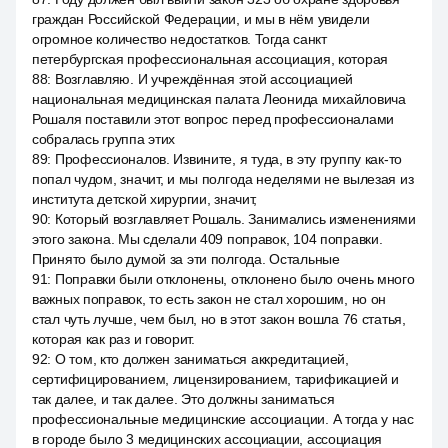
граждан Российской Федерации, и мы в нём увидели
огромное количество недостатков. Тогда санкт
петербургская профессиональная ассоциация, которая
88
:
Возглавляю. И учреждённая этой ассоциацией
национальная медицинская палата Леонида михайловича
Рошаля поставили этот вопрос перед профессионалами
собралась группа этих
89
:
Профессионалов. Извините, я туда, в эту группу как-то
попал чудом, значит, и мы полгода неделями не вылезая из
института детской хирургии, значит,
90
:
Который возглавляет Рошаль. Занимались изменениями
этого закона. Мы сделали 409 поправок, 104 поправки.
Принято было думой за эти полгода. Остальные
91
:
Поправки были отклонены, отклонено было очень много
важных поправок, то есть закон не стал хорошим, но он
стал чуть лучше, чем был, но в этот закон вошла 76 статья,
которая как раз и говорит.
92
:
О том, кто должен заниматься аккредитацией,
сертифицированием, лицензированием, тарификацией и
так далее, и так далее. Это должны заниматься
профессиональные медицинские ассоциации. А тогда у нас
в городе было 3 медицинских ассоциации, ассоциация