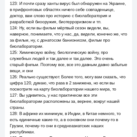
123
:
И почти сразу ханты вирус был обнаружен на Украине,
в прифронтовых областях ничего себе совпаденьице,
доктор, вам слово про историю с биолаборатория и
разработкой биооружия, биотерроризмом и тп.
124
:
Ну, если вы фильм мёртвый сезон видели, вы,
наверное, понимаете, что у нас, да, видели, конечно же, что
за фильм, ну, с донатосом банионисом, фильм про
биолаборатории.
125
:
Химическую войну, биологическую войну, про
служебных людей и так далее и так далее. Это очень
старый фильм. Поэтому все, все это давным давно забытые
вещи, и они
126
:
Реально существуют. Более того, могу вам сказать, что
цифра 120, думаю, что раза в 2 занижена, но если вы
посмотрите на карту биолаборатории нашего мира, то
127
:
Вы удивитесь, у нас практически все эти
биолаборатории расположены за, вернее, вокруг нашей
страны.
128
:
В африке их минимум, в Индии, в Китае немного, то
есть единичные какие-то, а в основном они почему-то в
Грузии, почему-то они в среднеазиатских наших
республиках.