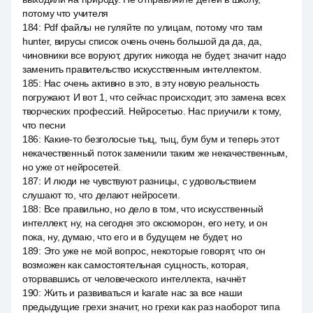
потому что учителя
184
:
Pdf файлы не гуляйте по улицам, потому что там
hunter, вирусы список очень очень большой да да, да,
чиновники все воруют, других никогда не будет, значит надо
заменить правительство искусственным интеллектом.
185
:
Нас очень активно в это, в эту новую реальность
погружают. И вот 1, что сейчас происходит, это замена всех
творческих профессий. Нейросетью. Нас приучили к тому,
что песни
186
:
Какие-то безголосые тыц, тыц, бум бум и теперь этот
некачественный поток заменили таким же некачественным,
но уже от нейросетей.
187
:
И люди не чувствуют разницы, с удовольствием
слушают то, что делают нейросети.
188
:
Все правильно, но дело в том, что искусственный
интеллект, ну, на сегодня это оксюморон, его нету, и он
пока, ну, думаю, что его и в будущем не будет, но
189
:
Это уже не мой вопрос, некоторые говорят, что он
возможен как самостоятельная сущность, которая,
оторвавшись от человеческого интеллекта, начнёт
190
:
Жить и развиваться и karate нас за все наши
предыдущие грехи значит, но грехи как раз наоборот типа