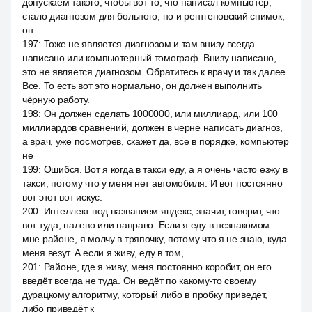
допускаем такого, чтобы вот то, что написал компьютер,
стало диагнозом для больного, но и рентгеновский снимок,
он
197
:
Тоже не является диагнозом и там внизу всегда
написано или компьютерный томограф. Внизу написано,
это не является диагнозом. Обратитесь к врачу и так далее.
Все. То есть вот это нормально, он должен выполнить
чёрную работу.
198
:
Он должен сделать 1000000, или миллиард, или 100
миллиардов сравнений, должен в черне написать диагноз,
а врач, уже посмотрев, скажет да, все в порядке, компьютер
не
199
:
Ошибся. Вот я когда в такси еду, а я очень часто езжу в
такси, потому что у меня нет автомобиля. И вот постоянно
вот этот вот искус.
200
:
Интеллект под названием яндекс, значит, говорит, что
вот туда, налево или направо. Если я еду в незнакомом
мне районе, я молчу в тряпочку, потому что я не знаю, куда
меня везут. А если я живу, еду в том,
201
:
Районе, где я живу, меня постоянно коробит, он его
введёт всегда не туда. Он ведёт по какому-то своему
дурацкому алгоритму, который либо в пробку приведёт,
либо приведёт к