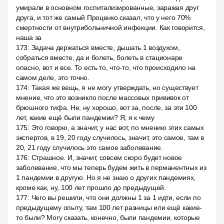
умирали в основном госпитализированные, заражая друг
друга, и тот же самый Проценко сказал, что у него 70%
смертности от внутрибольничной инфекции. Как говорится,
наша за
173
:
Задача держаться вместе, дышать 1 воздухом,
собраться вместе, да и болеть, болеть в стационаре
опасно, вот и все. То есть то, что-то, что происходило на
самом деле, это точно.
174
:
Такая же вещь, я не могу утверждать, но существует
мнение, что это возникло после массовых прививок от
брюшного тифа. Не, ну хорошо, вот за, после, за эти 100
лет, какие ещё были пандемии? Я, я к чему
175
:
Это говорю, а значит, у нас вот, по мнению этих самых
экспертов, в 19, 20 году случилось, значит, это самое, там в
20, 21 году случилось это самое заболевание.
176
:
Страшное. И, значит, совсем скоро будет новое
заболевание, что мы теперь будем жить в перманентных из
1 пандемии в другую. Но я не знаю о других пандемиях,
кроме как, ну, 100 лет прошло до предыдущей.
177
:
Чего вы решили, что они должны 1 за 1 идти, если по
предыдущему опыту, там 100 лет разницы или ещё какие-
то были? Могу сказать, конечно, были пандемии, которые