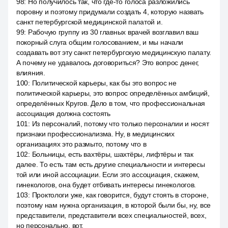
98
:
Но получилось так, что где-то голоса разложились
поровну и поэтому придумали создать 4, которую назвать
санкт петербургской медицинской палатой и.
99
:
Рабочую группу из 30 главных врачей возглавил ваш
покорный слуга общим голосованием, и мы начали
создавать вот эту санкт петербургскую медицинскую палату.
А почему не удавалось договориться? Это вопрос денег,
влияния.
100
:
Политической карьеры, как бы это вопрос не
политической карьеры, это вопрос определённых амбиций,
определённых Кругов. Дело в том, что профессиональная
ассоциация должна состоять
101
:
Из персоналий, потому что только персоналии и носят
признаки профессионализма. Ну, в медицинских
организациях это размыто, потому что в
102
:
Больницы, есть вахтёры, шахтёры, лифтёры и так
далее. То есть там есть другие специальности и интересы
той или иной ассоциации. Если это ассоциация, скажем,
гинекологов, она будет отбивать интересы гинекологов.
103
:
Проктологи уже, как говорится, будут стоять в стороне,
поэтому нам нужна организация, в которой были бы, ну, все
представители, представители всех специальностей, всех,
но персонально, вот.