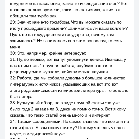
шмурдяков на население, какие-то исследования есть? Вот
прошло столько времени, какая-то статистика, какие вот
обещали там турбо рак.
29
:
Значит, какие-то тромбозы. Что вы можете сказать по
итогу прошедшего времени? Занимались ли ваши коллеги?
Пусть не на государством и государство, почему там
занималось? Не занималось оно этим вопросом, то есть
меня
30
:
Это, например, крайне интересует.
31
:
Ну, во первых, вот вы тут упомянули дениса Иванова, у
нас с ним есть 1 научная работа, опубликованная в
рецензируемом журнале, действительно научная
32
:
Работа, где мы собрали довольно большое количество
литературных источников, указывающих на вот это вот
этого рода зависимости из мировой литературы. То есть это
был литера
33
:
Культурный обзор, но в виде научной статьи это уже
было года 2 назад или 3, даже не помню точно. Вот я хочу
сказать, что таких статей очень много и и интернет
34
:
Такими сообщениями. Но самое главное, что все они на
грани фола. Я вам скажу почему? Потому что есть у нас в
науке, в медицинской науке.