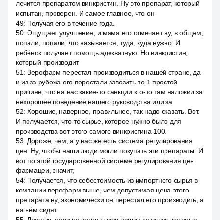
лечится препаратом винкристин. Ну это препарат, который
испытан, проверен. И самое главное, что он
49
:
Получая его в течение года.
50
:
Ощущает улучшение, и мама его отмечает ну, в общем,
попали, попали, что называется, туда, куда нужно. И
ребёнок получает помощь адекватную. Но винкристин,
который производит
51
:
Верофарм перестал производиться в нашей стране, да
и из за рубежа его перестали завозить по 1 простой
причине, что на нас какие-то санкции кто-то там наложил за
нехорошее поведение нашего руководства или за
52
:
Хорошие, наверное, правильнее, так надо сказать. Вот.
И получается, что-то сырье, которое нужно было для
производства вот этого самого винкристина 100.
53
:
Дороже, чем, а у нас же есть система регулирования
цен. Ну, чтобы наши люди могли покупать эти препараты. И
вот по этой государственной системе регулирования цен
фармацеи, значит,
54
:
Получается, что себестоимость из импортного сырья в
компании верофарм выше, чем допустимая цена этого
препарата ну, экономически он перестал его производить, а
на нём сидят.
55
:
Десятки, если не сотни тысяч наших детишек, которые