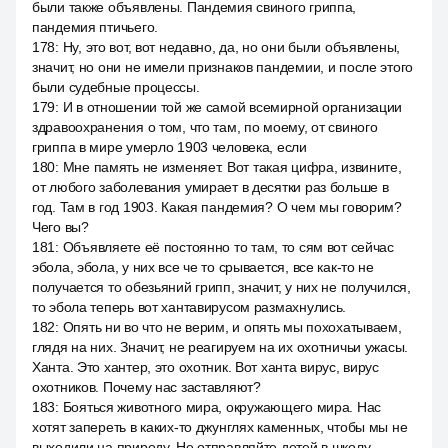
были также объявлены. Пандемия свиного гриппа,
пандемия птичьего.
178
:
Ну, это вот, вот недавно, да, но они были объявлены,
значит, но они не имели признаков пандемии, и после этого
были судебные процессы.
179
:
И в отношении той же самой всемирной организации
здравоохранения о том, что там, по моему, от свиного
гриппа в мире умерло 1903 человека, если
180
:
Мне память не изменяет. Вот такая цифра, извините,
от любого заболевания умирает в десятки раз больше в
год. Там в год 1903. Какая пандемия? О чем мы говорим?
Чего вы?
181
:
Объявляете её постоянно то там, то сям вот сейчас
эбола, эбола, у них все че то срывается, все как-то не
получается то обезьяний грипп, значит, у них не получился,
то эбола теперь вот хантавирусом размахнулись.
182
:
Опять ни во что не верим, и опять мы похохатываем,
глядя на них. Значит, не реагируем на их охотничьи ужасы.
Ханта. Это хантер, это охотник. Вот ханта вирус, вирус
охотников. Почему нас заставляют?
183
:
Бояться животного мира, окружающего мира. Нас
хотят запереть в каких-то джунглях каменных, чтобы мы не
выходили на природу. Не отправляйте детей в школу,