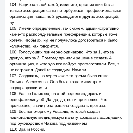
104
:
Национальной такой, извините, организации была
только ассоциация санкт петербургская профессиональная
организация наша, но 2 руководителя других ассоциаций,
ну,
105
:
Имели определённые, так скажем, административно
какие-то распорядительные преференции, которые тоже
хотели, чтобы их, ну, не получилось договориться и было
количество, как говорится.
106
:
Голосующих примерно одинаково. Что за 1, что за
другую, что за 3. Поэтому приняли решение создать 4
организацию, в которую все войдут, проголосовали. Все, я
не возражал. Давайте создадим. Начали
107
:
Создавать, но через какое-то время была снята
Татьяна Алексеевна. Она была тогда министром
соцздравразвития и
108
:
Раз по Голикова, на этой неделе задержали
однофамилицу её. Да, да, да, вот и произошло. Что
произошло, значит, она решила создавать противо.
109
:
Вес непокорному Рошалю, который создал
национальную медицинскую палату, создавать ассоциацию
под руководством Чазова под названием
110
:
Врачи России.