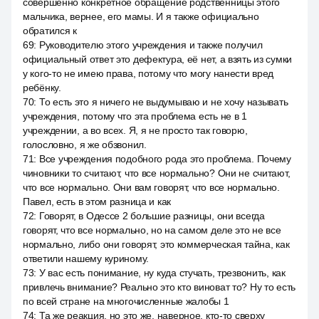
совершенно конкретное обращение родственницы этого
мальчика, вернее, его мамы. И я также официально
обратился к
69
:
Руководителю этого учреждения и также получил
официальный ответ это дефектура, её нет, а взять из сумки
у кого-то не имею права, потому что могу нанести вред
ребёнку.
70
:
То есть это я ничего не выдумываю и не хочу называть
учреждения, потому что эта проблема есть не в 1
учреждении, а во всех. Я, я не просто так говорю,
голословно, я же обзвонил.
71
:
Все учреждения подобного рода это проблема. Почему
чиновники то считают, что все нормально? Они не считают,
что все нормально. Они вам говорят, что все нормально.
Павел, есть в этом разница и как
72
:
Говорят, в Одессе 2 большие разницы, они всегда
говорят, что все нормально, но на самом деле это не все
нормально, либо они говорят, это коммерческая тайна, как
ответили нашему куриному.
73
:
У вас есть понимание, ну куда стучать, трезвонить, как
привлечь внимание? Реально это кто виноват то? Ну то есть
по всей стране на многочисленные жалобы 1
74
:
Та же реакция, но это же, наверное, кто-то сверху