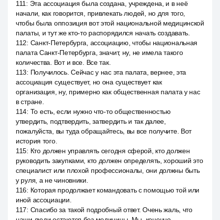
111
:
Эта ассоциация была создана, учреждена, и в неё
начали, как говорится, привлекать людей, но для того,
чтобы была оппозиция вот этой национальной медицинской
палаты, и тут же кто-то распорядился начать создавать.
112
:
Санкт-Петербурга, ассоциацию, чтобы национальная
палата Санкт-Петербурга, значит, ну, не имела такого
количества. Вот и все. Все так.
113
:
Получилось. Сейчас у нас эта палата, вернее, эта
ассоциация существует, но она существует как
организация, ну, примерно как общественная палата у нас
в стране.
114
:
То есть, если нужно что-то общественностью
утвердить, подтвердить, затвердить и так далее,
пожалуйста, вы туда обращайтесь, вы все получите. Вот
история того.
115
:
Кто должен управлять сегодня сферой, кто должен
руководить закупками, кто должен определять, хороший это
специалист или плохой профессионалы, они должны быть
у руля, а не чиновники.
116
:
Которая продолжает командовать с помощью той или
иной ассоциации.
117
:
Спасибо за такой подробный ответ. Очень жаль, что
наши люди остаются без медицины. Мы, конечно,