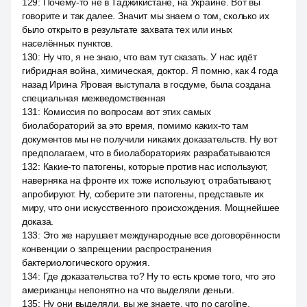
129
:
Почему-то не в Таджикистане, на Украине. Вот вы
говорите и так далее. Значит мы знаем о том, сколько их
было открыто в результате захвата тех или иных
населённых пунктов.
130
:
Ну что, я не знаю, что вам тут сказать. У нас идёт
гибридная война, химическая, доктор. Я помню, как 4 года
назад Ирина Яровая выступала в госдуме, была создана
специальная межведомственная
131
:
Комиссия по вопросам вот этих самых
биолабораторий за это время, помимо каких-то там
документов мы не получили никаких доказательств. Ну вот
предполагаем, что в биолабораториях разрабатываются
132
:
Какие-то патогены, которые против нас используют,
наверняка на фронте их тоже используют, отрабатывают,
апробируют. Ну, соберите эти патогены, представьте их
миру, что они искусственного происхождения. Мощнейшее
доказа.
133
:
Это же нарушает международные все договорённости
конвенции о запрещении распространения
бактериологического оружия.
134
:
Где доказательства то? Ну то есть кроме того, что это
американцы непонятно на что выделяли деньги.
135
:
Ну они выделяли, вы же знаете, что no caroline,