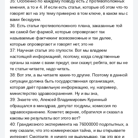
35
:
Особенно по каждому поводу есть 2 противоположных
мнения, а то и 4. И если есть статьи, которые об этом что-то
говорят вот на эту тему примерно в том ключе, в каком мы с
вами беседуем.
36
:
Есть статьи противоположного плана, заказанные той
же самой биг фармой, которые опровергают так
называемые фактчекинг всевозможные и так далее,
которые опровергают и говорят нет, это не
37
:
Научная статья это глупости. Вот мы владеем
настоящей информацией, поэтому, когда следственные
органы за нами с вами придут, они скажут, ребята, вот вы не
те статьи читаете, надо читать.
38
:
Вот эти, а вы читаете какие-то другие. Поэтому в данной
ситуации должна быть государственная организация,
которая даёт правильную информацию, ну, например,
министерство здравоохранения. Ну и вы зна,
39
:
Знаете что, Алексей Владимирович Куринный
обращался в минздрав, депутат госдумы, комиссия по
здравоохранению. Комитет, вернее, обратился и сказал а
каковы же результаты вот этого вот?
40
:
Грандиозного эксперимента на 76000000 подопытных, а
ему сказали, что это коммерческая тайна, и вы открываете
интернет. Смотрите, я ничего не выдумываю, так это все и