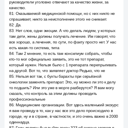
руководители уголовно отвечают за качество жизни, за
качество.
81
:
Оказываемой медицинской помощи, но с них никто не
спрашивает, никто за неисполнение этого не снимает.
82
:
Да.
83
:
Нет слов, одни эмоции. А что делать людям, у которых
там дети, жены должны получать лечение. Им говорят, что
все хорошо, а лечения, по сути, по факту просто нет. У нас
есть какая-то система, типа
84
:
Там 2 мнение, то есть там консилиум собрать, чтобы
кто-то мог официально заявить, это не тот препарат,
который нужен. Нельзя было с 1 препарата перепрыгивать
на другой. Вот то, что заявляет доктор Редько, что не
85
:
Нельзя вот так, с бухты барахты при серьёзной
онкологии заменять препарат. Это, ну можно ли это к делу
то подшить? Или это уже в морге разберутся? Я вам могу
сказать, что контроль за этим должны проводить
профессиональные
86
:
Медицинские организации. Вот здесь маленький экскурс
я вам проведу в то, как у нас все это дело происходило в
городе, ну и в стране, в частности, и это очень важно в 2000
одиннадца.
87
:
Году должен был выйти закон 323 об охране здоровья