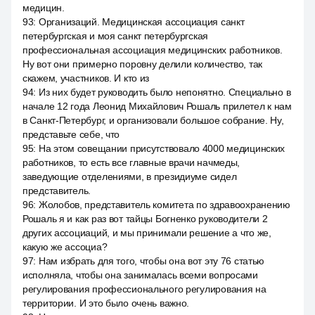
медицин.
93
:
Организаций. Медицинская ассоциация санкт
петербургская и моя санкт петербургская
профессиональная ассоциация медицинских работников.
Ну вот они примерно поровну делили количество, так
скажем, участников. И кто из
94
:
Из них будет руководить было непонятно. Специально в
начале 12 года Леонид Михайлович Рошаль прилетел к нам
в Санкт-Петербург, и организовали большое собрание. Ну,
представьте себе, что
95
:
На этом совещании присутствовало 4000 медицинских
работников, то есть все главные врачи начмеды,
заведующие отделениями, в президиуме сидел
представитель.
96
:
Жолобов, представитель комитета по здравоохранению
Рошаль я и как раз вот тайцы Богненко руководители 2
других ассоциаций, и мы принимали решение а что же,
какую же ассоциа?
97
:
Нам избрать для того, чтобы она вот эту 76 статью
исполняла, чтобы она занималась всеми вопросами
регулирования профессионального регулирования на
территории. И это было очень важно.