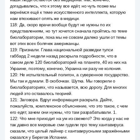
догадывались, что к этому все идёт, но чуть позже мы
вернёмся ещё к теме искусственного интеллекта, которую
нам втюхивают опять же в медици.
118
:
Да, скоро врачи вообще будут не нужны по их
представлениям, но тут хочется сначала пройтись по теме
биолаборатории, пока мы не совсем далеко ушли от темы
вот этих всех болячек американцы.
119
:
Признали. Глава национальной разведки тулси
габбард 2 недели назад раскрыла подробности, что в
самом деле 120 биолабораторий на планете, 40 из них на
Украине, поэтому, конечно, Украина ни разу не колония.
120
:
Не испытательный полигон, а суверенное государство.
Мы так и думали. В скобочках. Шутка. Мы говорили о
биолабораториях, что называется, всю дорогу. Для многих
людей это оставалось теорией.
121
:
Заговора. Вдруг информация раскрыта. Дайте,
пожалуйста, комплексное объяснение, что это такое, с чем
его едят, зачем они нужны, что там разрабатывали. 1.
122
:
Что мне приходит на ум из свежего? Это когда у нас не
так давно все мировые сми гудели про тему хантавируса
сказали, что целый лайнер с хантавирусными заражёнными
оказался у Берегов Испании.