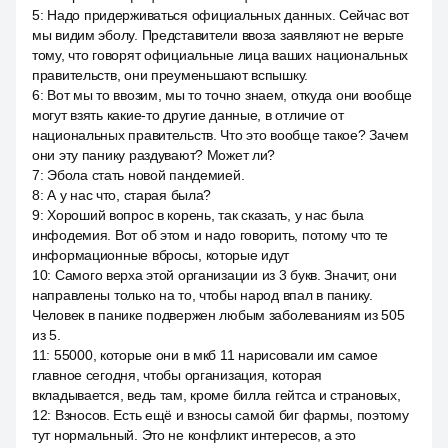
5
:
Надо придерживаться официальных данных. Сейчас вот
мы видим эболу. Представители ввоза заявляют не верьте
тому, что говорят официальные лица ваших национальных
правительств, они преуменьшают вспышку.
6
:
Вот мы то ввозим, мы то точно знаем, откуда они вообще
могут взять какие-то другие данные, в отличие от
национальных правительств. Что это вообще такое? Зачем
они эту панику раздувают? Может ли?
7
:
Эбола стать новой пандемией.
8
:
А у нас что, старая была?
9
:
Хороший вопрос в корень, так сказать, у нас была
инфодемия. Вот об этом и надо говорить, потому что те
информационные вбросы, которые идут
10
:
Самого верха этой организации из 3 букв. Значит, они
направлены только на то, чтобы народ впал в панику.
Человек в панике подвержен любым заболеваниям из 505
из 5.
11
:
55000, которые они в мкб 11 нарисовали им самое
главное сегодня, чтобы организация, которая
вкладывается, ведь там, кроме билла гейтса и страновых,
12
:
Взносов. Есть ещё и взносы самой биг фармы, поэтому
тут нормальный. Это не конфликт интересов, а это