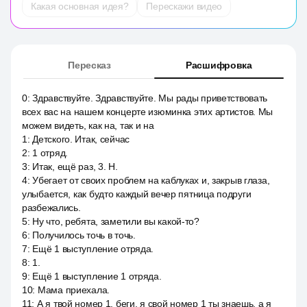
Какая основная идея?
Перескажи видео
Пересказ
Расшифровка
0
:
Здравствуйте. Здравствуйте. Мы рады приветствовать
всех вас на нашем концерте изюминка этих артистов. Мы
можем видеть, как на, так и на
1
:
Детского. Итак, сейчас
2
:
1 отряд.
3
:
Итак, ещё раз, 3. Н.
4
:
Убегает от своих проблем на каблуках и, закрыв глаза,
улыбается, как будто каждый вечер пятница подруги
разбежались.
5
:
Ну что, ребята, заметили вы какой-то?
6
:
Получилось точь в точь.
7
:
Ещё 1 выступление отряда.
8
:
1.
9
:
Ещё 1 выступление 1 отряда.
10
:
Мама приехала.
11
:
А я твой номер 1, беги, я свой номер 1 ты знаешь, а я