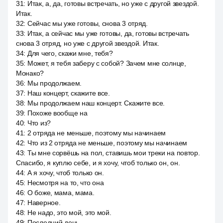
31
:
Итак, а, да, готовы встречать, но уже с другой звездой.
Итак.
32
:
Сейчас мы уже готовы, снова 3 отряд.
33
:
Итак, а сейчас мы уже готовы, да, готовы встречать
снова 3 отряд, но уже с другой звездой. Итак.
34
:
Для чего, скажи мне, тебя?
35
:
Может, я тебя заберу с собой? Зачем мне солнце,
Монако?
36
:
Мы продолжаем.
37
:
Наш концерт, скажите все.
38
:
Мы продолжаем наш концерт. Скажите все.
39
:
Похоже вообще на
40
:
Что из?
41
:
2 отряда не меньше, поэтому мы начинаем
42
:
Что из 2 отряда не меньше, поэтому мы начинаем
43
:
Ты мне сорвёшь на пол, ставишь мои треки на повтор.
Спасибо, я куплю себе, и я хочу, чтоб только он, он.
44
:
А я хочу, чтоб только он.
45
:
Несмотря на то, что она
46
:
О боже, мама, мама.
47
:
Наверное.
48
:
Не надо, это мой, это мой.
49
:
Последний день.