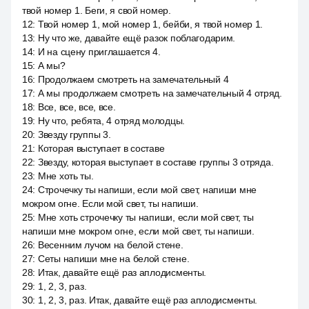
твой номер 1. Беги, я свой номер.
12
:
Твой номер 1, мой номер 1, бейби, я твой номер 1.
13
:
Ну что же, давайте ещё разок поблагодарим.
14
:
И на сцену приглашается 4.
15
:
А мы?
16
:
Продолжаем смотреть на замечательный 4
17
:
А мы продолжаем смотреть на замечательный 4 отряд.
18
:
Все, все, все, все.
19
:
Ну что, ребята, 4 отряд молодцы.
20
:
Звезду группы 3.
21
:
Которая выступает в составе
22
:
Звезду, которая выступает в составе группы 3 отряда.
23
:
Мне хоть ты.
24
:
Строчечку ты напиши, если мой свет, напиши мне
мокром огне. Если мой свет, ты напиши.
25
:
Мне хоть строчечку ты напиши, если мой свет, ты
напиши мне мокром огне, если мой свет, ты напиши.
26
:
Весенним лучом на белой стене.
27
:
Сеты напиши мне на белой стене.
28
:
Итак, давайте ещё раз аплодисменты.
29
:
1, 2, 3, раз.
30
:
1, 2, 3, раз. Итак, давайте ещё раз аплодисменты.