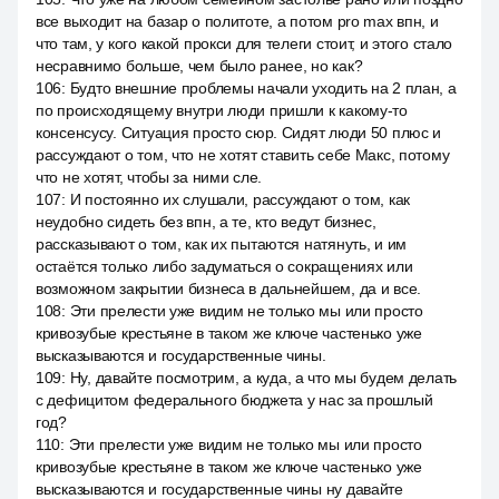
все выходит на базар о политоте, а потом pro max впн, и
что там, у кого какой прокси для телеги стоит, и этого стало
несравнимо больше, чем было ранее, но как?
106
:
Будто внешние проблемы начали уходить на 2 план, а
по происходящему внутри люди пришли к какому-то
консенсусу. Ситуация просто сюр. Сидят люди 50 плюс и
рассуждают о том, что не хотят ставить себе Макс, потому
что не хотят, чтобы за ними сле.
107
:
И постоянно их слушали, рассуждают о том, как
неудобно сидеть без впн, а те, кто ведут бизнес,
рассказывают о том, как их пытаются натянуть, и им
остаётся только либо задуматься о сокращениях или
возможном закрытии бизнеса в дальнейшем, да и все.
108
:
Эти прелести уже видим не только мы или просто
кривозубые крестьяне в таком же ключе частенько уже
высказываются и государственные чины.
109
:
Ну, давайте посмотрим, а куда, а что мы будем делать
с дефицитом федерального бюджета у нас за прошлый
год?
110
:
Эти прелести уже видим не только мы или просто
кривозубые крестьяне в таком же ключе частенько уже
высказываются и государственные чины ну давайте