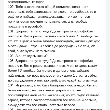
возможностью, которая
100
:
Тебе выпала из за общей политизированности
инфополя, тебя записывают то в сою, то в либерах, то в
ещё кого-нибудь, пытаясь доказать, что именно твоя
политическая позиция неправильная, а ты вообще
предатель и русофоб.
101
:
Здорово ты тут откуда? Да вы просто про офобия
говорили. Вот я решил заспавниться боком. Я вообще бы
кто это в целом очень забавно наблюдать, как весь дискурс
внутри даже 1 страны свёлся до рассуждения о том, кто
свой, а кто чужой, кого выписа.
102
:
А он то здесь каким?
103
:
Здорово ты тут откуда? Да вы просто про офобия
говорили. Вот я решил заспавниться. А он то здесь каким
боком? Я вообще бы кто это в целом очень забавно
наблюдать, как весь дискурс внутри даже 1 страны свёлся
до рассуждения о том, кто свой, а кто чужой, кого выписа.
104
:
Из русских, а кто база базированная, и ладно бы это
было каким-то, ну, локальным угаром излишне
политизированной части населения, но это будто какая-то
зараза, которая распространяется все больше и больше,
скажу даже так все стало настолько весело.
105
:
Что уже на любом семейном застолье рано или поздно