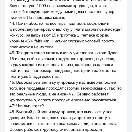
Здесь торгуют 1000 независимых продавцов, а из за
высокой конкуренции между ними цены остаются супер
низкими. На площадке можно
44
:
Найти абсолютно все игры подписки, софт, ключи
windows, внутриигровую валюту у плати маркет сейчас идёт
конкурс, разыгрывают 15 игр готика 1, remake форза,
хорайзен 6 и faith кип. Никаких сложных условий просто
подписаться на их теле.
45
:
Telegram канал нажать кнопку участвовать итоги будут
15 июля, выбрать самого надёжного продавца тут легко,
ведь у каждого из них есть отзывы, количество сделок и
рейтинг вот, например, продавец нюк Дюкин работает на
плати уже 3 года имеет вы.
46
:
Высокий рейтинг и кучу продаж у нас доверие. Более
того, все продавцы проходят строгую верификацию, так что
это реальные люди, а не анонимы. Сервис работает
круглосуточно, оплата проходит мгновенно рассчитаться.
47
:
Что вызывает?
48
:
Высокий рейтинг и кучу продаж, что вызывает у нас
доверие. Более того, все продавцы проходят строгую
верификацию, так что это реальные люди, а не анонимы.
Сервис работает круглосуточно, оплата проходит