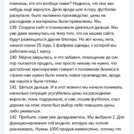
помнишь, кто это вообще такие? Надеюсь, что они как-
нибудь ещё вернутся. Дело вроде шло в гору, футболки
раскупали, было налажено производство, цены на
расходники и материалы были приемлемы. Мы.
139
:
Создали сайт и планировали двигаться дальше. Мы
уже даже заикнулись на тему того, что на нашем сайте
будут размещаться другие блогеры. Но вот конец лета,
начало осени 25 года, 1 фабрика одежды, с которой мы
работали над 1 капсу.
140
:
Мерча закрылась, и что забавно, помещение до сих
пор пытаются продать, оно просто никому не нужно, что
достаточно красноречиво говорит о положении бизнеса в
стране нам нужно было искать новое производство, вроде
как нашли и были готовы.
141
:
Шиться дальше. И в этот момент мы начали понимать,
насколько ситуация усугубилась цены на расходники
выросли, ткань подорожала, и сам, пошив футболок, стал
дороже на этом этапе был выбор либо повышать цены,
либо ужиматься.
142
:
Прибыли, сами уже догадываетесь. Мы выбрали 2. Для
функционирования той модели, которую мы хотели
реализовать. Нужны 1000 продаж ежемесячно, потому что