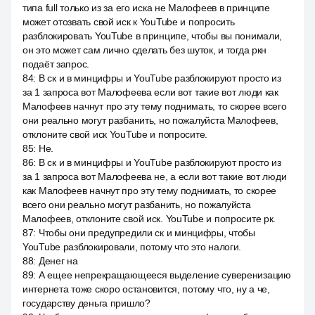
типа full только из за его иска не Малофеев в принципе
может отозвать свой иск к YouTube и попросить
разблокировать YouTube в принципе, чтобы вы понимали,
он это может сам лично сделать без шуток, и тогда ркн
подаёт запрос.
84
:
В ск и в минцифры и YouTube разблокируют просто из
за 1 запроса вот Малофеева если вот такие вот люди как
Малофеев начнут про эту тему поднимать, то скорее всего
они реально могут разбанить, но пожалуйста Малофеев,
отклоните свой иск YouTube и попросите.
85
:
Не.
86
:
В ск и в минцифры и YouTube разблокируют просто из
за 1 запроса вот Малофеева не, а если вот такие вот люди
как Малофеев начнут про эту тему поднимать, то скорее
всего они реально могут разбанить, но пожалуйста
Малофеев, отклоните свой иск. YouTube и попросите рк.
87
:
Чтобы они предупредили ск и минцифры, чтобы
YouTube разблокировали, потому что это налоги.
88
:
Денег на
89
:
А ещее непрекращающееся выделение суверенизацию
интернета тоже скоро остановится, потому что, ну а че,
государству деньга пришло?