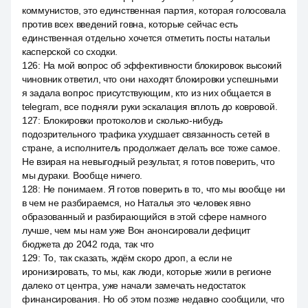
коммунистов, это единственная партия, которая голосовала
против всех введений говна, которые сейчас есть
единственная отдельно хочется отметить посты натальи
касперской со сходки.
126
:
На мой вопрос об эффективности блокировок высокий
чиновник ответил, что они находят блокировки успешными
я задала вопрос присутствующим, кто из них общается в
telegram, все подняли руки эскалация вплоть до ковровой.
127
:
Блокировки протоколов и сколько-нибудь
подозрительного трафика ухудшает связанность сетей в
стране, а исполнитель продолжает делать все тоже самое.
Не взирая на невыгодный результат, я готов поверить, что
мы дураки. Вообще ничего.
128
:
Не понимаем. Я готов поверить в то, что мы вообще ни
в чем не разбираемся, но Наталья это человек явно
образованный и разбирающийся в этой сфере намного
лучше, чем мы нам уже Вон анонсировали дефицит
бюджета до 2042 года, так что
129
:
То, так сказать, ждём скоро дроп, а если не
иронизировать, то мы, как люди, которые жили в регионе
далеко от центра, уже начали замечать недостаток
финансирования. Но об этом позже недавно сообщили, что