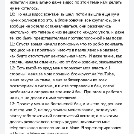
испытали изначально даже видос по этой теме нам делать
ну не хотелось.
10
:
Но наш видос все-таки вышел, потом вышла ещё куча
чужих роликов про это, а блокировочки все крутились, они
вообще не хотели останавливаться, они разогнались
настолько, что теперь о них вещают с каждого утюга, и даже
те, кто были представителями противоположной нам поззи.
11
:
Спустя время начали потихоньку что-то робко понимать
процесс не из приятных, чего-то в пазле явно не хватает,
как будто отсутствует центральная часть. И даже такие, как
стасян, начали отмечать, что от блокировочек, оказывается.
12
:
Есть какой-то вред меня поражает моя власть с 1
стороны, меня за мою позицию блокируют на YouTube,
меня захули на твиче, меня заблокировали во всех
платформах в тик токе, в инсте отправили в бан, потом
разбанили и отправили в теневой бан. При этом я работал
на вк, я не делал с ними эксклюзив.
13
:
Проект у меня на бкк теневой бан, и мы это год решали
мне год или 2, не подключали монетизацию, потому что
stars у тебя токсичный политический контент, а мы хотим
делать развлекалово теперь родное начальство мне
telegram канал позвало меня в Макс. Я зарегистрировался
в Максе, а Макс эл получается.