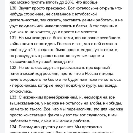
ндс можно пустить вплоть до 28%. Что вообще
130
:
Звучит просто прекрасно. Вот хотелось же открыть что-
нибудь стороннее, не связанное с ютубовской
деятельностью, так сказать, заставить деньги работать, а не
урус покупать или инвестировать в бетон. А так сидишь и
уже как-то не хочется, да и просто не можется.
131
:
Но мы никогда не были теми, кто на волне всеобщего
хайпа начал ненавидеть Россию и все, что с ней связано
ещё году в 17, когда это было просто модно, уж извините,
но рассуждать о рашке парашке с умным видом и
классической музыкой никогда не.
132
:
Не хотелось сидеть и рассказывать про корявый
генетический код россиян, про то, что в России никогда
ничего хорошего не было и не будет нам тоже не хотелось
к персонажам, которые несут подобную пургу, мы всегда
относились.
133
:
С искренним пренебрежением, и, несмотря на все
вышесказанное, у нас уже не осталось ни злобы, ни обиды,
ни чего-то такого. Все, что мы перечислили, это для нас уже
просто констатация факта ну вот так вот случилось, и мы
работаем с тем, с чем мы можем работать.
134
:
Потому что другого у нас нет. Мы прекрасно
понимаем, что это игры больших дядюшек, от которых