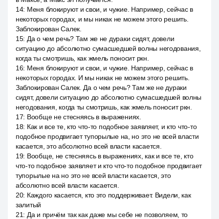
14
:
Меня блокируют и свои, и чужие. Например, сейчас в
некоторых городах, и мы никак не можем этого решить.
Заблокирован Салек.
15
:
Да о чем речь? Там же не дураки сидят, довели
ситуацию до абсолютно сумасшедшей волны негодования,
когда ты смотришь, как жмель поносит ркн.
16
:
Меня блокируют и свои, и чужие. Например, сейчас в
некоторых городах. И мы никак не можем этого решить.
Заблокирован Салек. Да о чем речь? Там же не дураки
сидят, довели ситуацию до абсолютно сумасшедшей волны
негодования, когда ты смотришь, как жмель поносит ркн.
17
:
Вообще не стесняясь в выражениях.
18
:
Как и все те, кто что-то подобное заявляет, и кто что-то
подобное продвигает тупорылые на, но это не всей власти
касается, это абсолютно всей власти касается.
19
:
Вообще, не стесняясь в выражениях, как и все те, кто
что-то подобное заявляет и кто что-то подобное продвигает
тупорылые на но это не всей власти касается, это
абсолютно всей власти касается.
20
:
Каждого касается, кто это поддерживает. Видели, как
залитый
21
:
Да и причём так как даже мы себе не позволяем, то