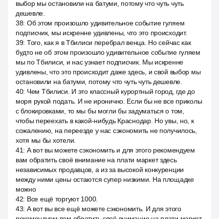
выбор мы остановили на батуми, потому что чуть чуть
дешевле.
38
:
Об этом произошло удивительное событие гуляем
подписчик, мы искренне удивлены, что это происходит.
39
:
Того, как я в Тбилиси перебрал венца. Но сейчас как
будто не об этом произошло удивительное событие гуляем
мы по Тбилиси, и нас узнает подписчик. Мы искренне
удивлены, что это происходит даже здесь, и свой выбор мы
остановили на батуми, потому что чуть чуть дешевле.
40
:
Чем Тбилиси. И это классный курортный город, где до
моря рукой подать. И не иронично. Если бы не все приколы
с блокировками, то мы бы могли бы задуматься о том,
чтобы переехать в какой-нибудь Краснодар. Но увы, но, к
сожалению, на переезде у нас сэкономить не получилось,
хотя мы бы хотели.
41
:
А вот вы можете сэкономить и для этого рекомендуем
вам обратить своё внимание на плати маркет здесь
независимых продавцов, а из за высокой конкуренции
между ними цены остаются супер низкими. На площадке
можно
42
:
Все ещё торгуют 1000.
43
:
А вот вы все ещё можете сэкономить. И для этого
рекомендуем вам обратить своё внимание на плати маркет.