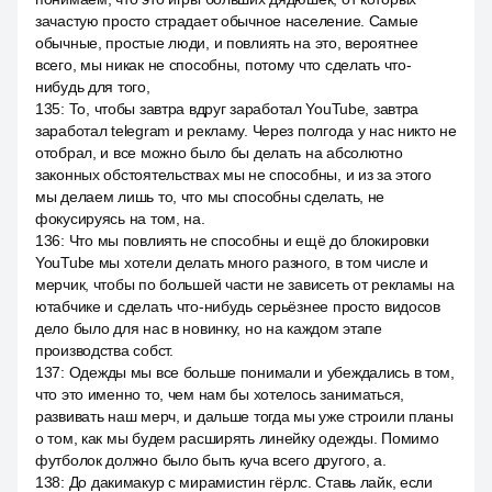
зачастую просто страдает обычное население. Самые
обычные, простые люди, и повлиять на это, вероятнее
всего, мы никак не способны, потому что сделать что-
нибудь для того,
135
:
То, чтобы завтра вдруг заработал YouTube, завтра
заработал telegram и рекламу. Через полгода у нас никто не
отобрал, и все можно было бы делать на абсолютно
законных обстоятельствах мы не способны, и из за этого
мы делаем лишь то, что мы способны сделать, не
фокусируясь на том, на.
136
:
Что мы повлиять не способны и ещё до блокировки
YouTube мы хотели делать много разного, в том числе и
мерчик, чтобы по большей части не зависеть от рекламы на
ютабчике и сделать что-нибудь серьёзнее просто видосов
дело было для нас в новинку, но на каждом этапе
производства собст.
137
:
Одежды мы все больше понимали и убеждались в том,
что это именно то, чем нам бы хотелось заниматься,
развивать наш мерч, и дальше тогда мы уже строили планы
о том, как мы будем расширять линейку одежды. Помимо
футболок должно было быть куча всего другого, а.
138
:
До дакимакур с мирамистин гёрлс. Ставь лайк, если