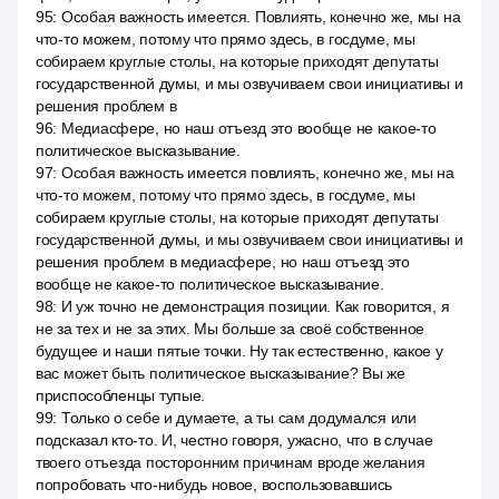
95
:
Особая важность имеется. Повлиять, конечно же, мы на
что-то можем, потому что прямо здесь, в госдуме, мы
собираем круглые столы, на которые приходят депутаты
государственной думы, и мы озвучиваем свои инициативы и
решения проблем в
96
:
Медиасфере, но наш отъезд это вообще не какое-то
политическое высказывание.
97
:
Особая важность имеется повлиять, конечно же, мы на
что-то можем, потому что прямо здесь, в госдуме, мы
собираем круглые столы, на которые приходят депутаты
государственной думы, и мы озвучиваем свои инициативы и
решения проблем в медиасфере, но наш отъезд это
вообще не какое-то политическое высказывание.
98
:
И уж точно не демонстрация позиции. Как говорится, я
не за тех и не за этих. Мы больше за своё собственное
будущее и наши пятые точки. Ну так естественно, какое у
вас может быть политическое высказывание? Вы же
приспособленцы тупые.
99
:
Только о себе и думаете, а ты сам додумался или
подсказал кто-то. И, честно говоря, ужасно, что в случае
твоего отъезда посторонним причинам вроде желания
попробовать что-нибудь новое, воспользовавшись