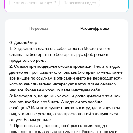
Какая основная идея?
Перескажи видео
Пересказ
Расшифровка
0
:
Дисклеймер.
1
:
У курского вокзала спасибо, стою на Мостовой под
слышь, ты блогер, ты не блогер, ты русофоб релак и
предатель оо ролл.
2
:
Создан при поддержке окошка продакшн. Нет, это видос
далеко не про пожалейку о том, как блогерам тяжело, какие
все нищие по ссылкам в описании никто не переходит если
кого-то действительно интересует в этом плане сейчас у
нас все более чем хорошо и мы чувствуем себя
3
:
Комфортно, но да, мы уехали и долго думали о том, как
вам это вообще сообщить. А надо ли это вообще
сообщать? Или нам лучше поиграть в игру, где мы делаем
вид, что мы не уехали, а это просто долгий затянувшийся
отпуск. Но мы решили
4
:
Просто сказать, как есть, ещё раз напоминаю, до
последнего не сдаваться кто уедет из России, тот петух и