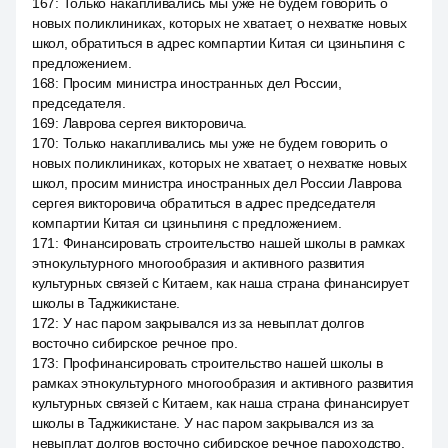
167
:
Только накапливались мы уже не будем говорить о
новых поликлиниках, которых не хватает, о нехватке новых
школ, обратиться в адрес компартии Китая си цзиньпиня с
предложением.
168
:
Просим министра иностранных дел России,
председателя.
169
:
Лаврова сергея викторовича.
170
:
Только накапливались мы уже не будем говорить о
новых поликлиниках, которых не хватает, о нехватке новых
школ, просим министра иностранных дел России Лаврова
сергея викторовича обратиться в адрес председателя
компартии Китая си цзиньпиня с предложением.
171
:
Финансировать строительство нашей школы в рамках
этнокультурного многообразия и активного развития
культурных связей с Китаем, как наша страна финансирует
школы в Таджикистане.
172
:
У нас паром закрывался из за невыплат долгов
восточно сибирское речное про.
173
:
Профинансировать строительство нашей школы в
рамках этнокультурного многообразия и активного развития
культурных связей с Китаем, как наша страна финансирует
школы в Таджикистане. У нас паром закрывался из за
невыплат долгов восточно сибирское речное пароходство.