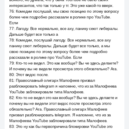
интересантов, что так только у тг. Это уже какой-то вверх.
76
:
Комедии послушай, мы свою позицию по этому вопросу
более чем подробно рассказали в ролике про YouTube.
Если
77
:
Лагоду. Все нормально, все аху, панику сеют либералы.
Дальше будет все только а
78
:
Комедии, послушай лагоду. Все нормально, все аху
панику сеют либералы. Дальше будет все только, а мы
свою позицию по этому вопросу более чем подробно
рассказали в ролике про YouTube. Если
79
:
Кто-то не видел. Это как вообще? Вы че здесь делаете?
И почему вы не видели просмотра этого обязательно? Ага.
80
:
Этот видос после.
81
:
Православный олигарх Малофеев призвал
разблокировать telegram я напомню, что из за Малофеева
YouTube заблокировали типа Малофеев.
82
:
Кто-то не видел это как вообще? Вы че здесь делаете и
почему вы не видели этот видос после просмотра этого
обязательно? Ага. Православный олигарх Малофеев
призвал разблокировать telegram. Я напомню, что из за
Малофеева YouTube заблокировали типа Малофеев.
83
:
Это ну как бы первопричина блокировки YouTube это