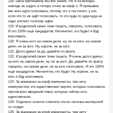
118
:
Daria братишкину мы все знаем, что я на выборы
никогда не ходил, и теперь точно за кпрф я. Я призываю
вас всех идти голосовать, потому что я так понял, у нас
если кто-то не идёт голосовать, то это куда-то куда куда не
надо улетает, поэтому идём.
119
:
И родителей своих тоже тащить, говорить, голосовать.
И это 100% ещё кандидатов. Непонятно, кто будет я Иду
втапливать.
120
:
Я очень кого на самом деле, ну, не за кого, на самом
деле, не за кого. Ну, короче, не за кого.
121
:
Долго думал за да, давайте по факту.
122
:
И родителей своих тоже тащить. Я очень долго думал,
за кого на самом деле, ну, не за кого. Да, давайте по факту
говорить, на самом деле, не за кого голосовать. И это 100%
ещё кандидатов. Непонятно, кто будет. Ну, короче, не за
кого я Иду втапливать.
123
:
За внимание за кпрф коммунисты, там нету
коммунистов, это единственная партия, которая голосовала
против всех введений говна, которые сейчас есть
единственная.
124
:
Отдельно хочется отметить посты натальи касперской
со сходки.
125
:
За внимание за кпрф коммунисты, там нету