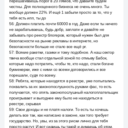
перешагиваешь порог в 20 Лямов, что давайте будем
честны. Для полноценного бизнеса не очень много. Ты
вообще должен 22%. И ещё 1 забыли просто за то, что у
тебя есть ипп, ты до
56
:
Должен платить почти 60000 в год. Даже если ты ничего
не зарабатываешь, будь добр, заплати и давайте не
забывать про реестр блогеров, который нужен был для
безопасности на рынке рекламы в интернете, но
безопасности больше не стало все ещё pr.
57
:
Всякие ракетки, газики и тому подобное. А наш сектор
твича вообще стал отдельной зоной по отмыву Бабок,
которые надо потратить, чтобы те, кто надо, стали богаче
букмекерки, иже с ними со всеми договорились и все
порешали, судя по всему.
58
:
Ребята, которые находятся в реестре, уже попытались
похвалить за их законопослушность руками фас, то есть
получается, что опять законопослушный налогоплательщик
проигрывает и выгоднее ему было не находиться в
реестре, скрывая
59
:
Свои доходы и не платя налоги. То есть ты хочешь
делать все так, как написано в законе, как того требует
государство. Но, увы, из за этого риски лично для тебя
просто растут. И вот сидишь ты такой и думаешь об этом.