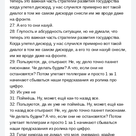
теперь это важная часть стратегии развития государства
когда улетел дискорд, у нас случился примерно вот такой
диалог в том же самом дискорде снесли им же вроде даже
на фронте.
27
:
А его то они нахуй.
28
:
Глупость и абсурдность ситуации, но не думали, что
теперь это важная часть стратегии развития государства.
Когда улетел дискорд, у нас случился примерно вот такой
диалог в том же самом дискорде, а его то они нахуй снесли,
им же вроде даже на фронте.
29
:
Пользуются, да, отыграют. Не, ну, дело точно пахнет
писюнами. Че делать будем? А что, если они не
остановятся? Потом улетает теллеграм и просто 1 за 1
начинают сбываться наши предсказания из ролика про
цифро.
30
:
Их уже не
31
:
Поймёшь. Ну, может, ещё как-то назад все.
32
:
Пользуются, да их уже не поймёшь. Ну, может, ещё как-
то назад все отыграют. Не, ну, дело точно пахнет писюнами.
Че делать будем? А что, если они не остановятся? Потом
улетает теллеграм и просто 1 за 1 начинают сбываться
наши предсказания из ролика про цифро.
33
:
Гулаг никогда не думал, что моя, очевидно, крайне