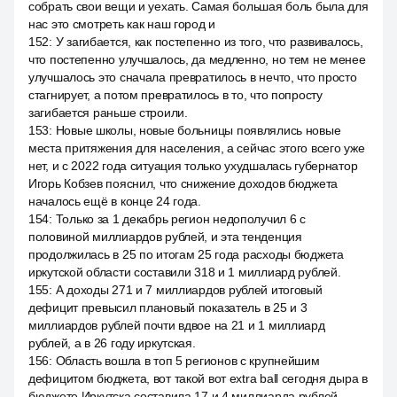
собрать свои вещи и уехать. Самая большая боль была для
нас это смотреть как наш город и
152
:
У загибается, как постепенно из того, что развивалось,
что постепенно улучшалось, да медленно, но тем не менее
улучшалось это сначала превратилось в нечто, что просто
стагнирует, а потом превратилось в то, что попросту
загибается раньше строили.
153
:
Новые школы, новые больницы появлялись новые
места притяжения для населения, а сейчас этого всего уже
нет, и с 2022 года ситуация только ухудшалась губернатор
Игорь Кобзев пояснил, что снижение доходов бюджета
началось ещё в конце 24 года.
154
:
Только за 1 декабрь регион недополучил 6 с
половиной миллиардов рублей, и эта тенденция
продолжилась в 25 по итогам 25 года расходы бюджета
иркутской области составили 318 и 1 миллиард рублей.
155
:
А доходы 271 и 7 миллиардов рублей итоговый
дефицит превысил плановый показатель в 25 и 3
миллиардов рублей почти вдвое на 21 и 1 миллиард
рублей, а в 26 году иркутская.
156
:
Область вошла в топ 5 регионов с крупнейшим
дефицитом бюджета, вот такой вот extra ball сегодня дыра в
бюджете Иркутска составила 17 и 4 миллиарда рублей,