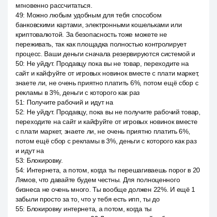
мгновенно рассчитаться.
49
:
Можно любым удобным для тебя способом
банковскими картами, электронными кошельками или
криптовалютой. За безопасность тоже можете не
переживать, так как площадка полностью контролирует
процесс. Ваши деньги сначала резервируются системой и
50
:
Не уйдут. Продавцу пока вы не товар, переходите на
сайт и кайфуйте от игровых новинок вместе с плати маркет,
знаете ли, не очень приятно платить 6%, потом ещё сбор с
рекламы в 3%, деньги с которого как раз
51
:
Получите рабочий и идут на
52
:
Не уйдут. Продавцу, пока вы не получите рабочий товар,
переходите на сайт и кайфуйте от игровых новинок вместе
с плати маркет, знаете ли, не очень приятно платить 6%,
потом ещё сбор с рекламы в 3%, деньги с которого как раз
и идут на
53
:
Блокировку.
54
:
Интернета, а потом, когда ты перешагиваешь порог в 20
Лямов, что давайте будем честны. Для полноценного
бизнеса не очень много. Ты вообще должен 22%. И ещё 1
забыли просто за то, что у тебя есть ипп, ты до
55
:
Блокировку интернета, а потом, когда ты