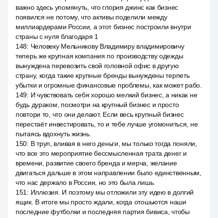
важно здесь упомянуть, что глория джинс как бизнес
появился не потому, что активы поделили между
миллиардерами России, а этот бизнес построили внутри
страны с нуля благодаря 1
148
:
Человеку Мельникову Владимиру владимировичу
теперь же крупная компания по производству одежды
вынуждена перевозить свой головной офис в другую
страну, когда такие крупные бренды вынуждены терпеть
убытки и огромные финансовые проблемы, как может рабо.
149
:
И чувствовать себя хорошо мелкий бизнес, а никак не
будь дураком, посмотри на крупный бизнес и просто
повтори то, что они делают. Если весь крупный бизнес
перестаёт инвестировать, то и тебе лучше угомониться, не
пытаясь вдохнуть жизнь.
150
:
В труп, вливая в него деньги, мы только тогда поняли,
что все это мероприятие бессмысленная трата денег и
времени, развитие своего бренда и мерча, желание
двигаться дальше в этом направлении было единственным,
что нас держало в России, но это была лишь.
151
:
Иллюзия. И поэтому мы отложили эту идею в долгий
ящик. В итоге мы просто ждали, когда отошьются наши
последние футболки и последняя партия бивиса, чтобы