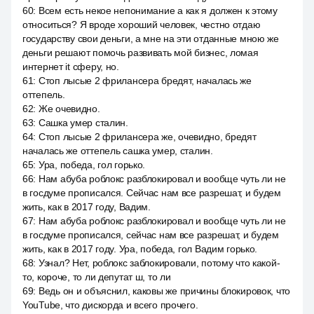
60
:
Всем есть некое непонимание а как я должен к этому
относиться? Я вроде хороший человек, честно отдаю
государству свои деньги, а мне на эти отданные мною же
деньги решают помочь развивать мой бизнес, ломая
интернет it сферу, но.
61
:
Стоп лысые 2 фрилансера бредят, началась же
оттепель.
62
:
Же очевидно.
63
:
Сашка умер сталин.
64
:
Стоп лысые 2 фрилансера же, очевидно, бредят
началась же оттепель сашка умер, сталин.
65
:
Ура, победа, гол горько.
66
:
Нам абуба роблокс разблокировал и вообще чуть ли не
в госдуме прописался. Сейчас нам все разрешат, и будем
жить, как в 2017 году, Вадим.
67
:
Нам абуба роблокс разблокировал и вообще чуть ли не
в госдуме прописался, сейчас нам все разрешат, и будем
жить, как в 2017 году. Ура, победа, гол Вадим горько.
68
:
Узнал? Нет, роблокс заблокировали, потому что какой-
то, короче, то ли депутат ш, то ли
69
:
Ведь он и объяснил, каковы же причины блокировок, что
YouTube, что дискорда и всего прочего.