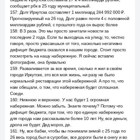
сообщает рбк в 25 году муниципальный.
157
:
Долг Иркутска составляет 1 миллиард 244 992 000 ₽.
Прогнозируемый на 26 год. Долг равен почти 4 с половиной
миллиардам рублей, с прошлого года он вырос более
158
:
В 3 раза. Это мы просто зачитали новости за
последние 2 года. Если ты выходишь на улицу, то, честно
говоря, просто ужасаешься от того, насколько негативно
дефицит бюджета сказался в нашем городе. Стоит просто
посмотреть на нашу набережную. Я сейчас вставлю
фотографии, она буквально
159
:
Разваливается за все время, сколько я жил в своём
городе Иркутске, это вся моя жизнь, ни разу не было
нормальной реставрации этой набережной. А про то, что
нам обещали, о том, что набережная будет сплошная.
Соеди.
160
:
Нижнюю и верхнюю. У нас будет 1 огромная
набережная. Можно забыть. Знаете почему? Потому что
дефицит бюджета, при том, что про единую набережную
для города нам рассказывали более 10 лет. Ну, все деньги,
дропа не будет. Дед мороз, де.
161
:
Ну, все бабки, чтобы вы понимали зимой с 25 года по
26 весь город был в сугробах, все дороги были в снегу и во