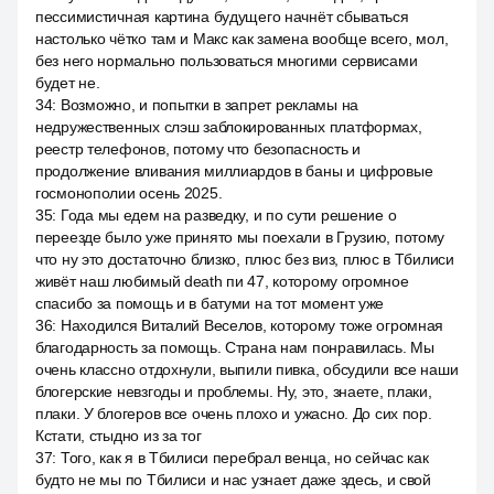
пессимистичная картина будущего начнёт сбываться
настолько чётко там и Макс как замена вообще всего, мол,
без него нормально пользоваться многими сервисами
будет не.
34
:
Возможно, и попытки в запрет рекламы на
недружественных слэш заблокированных платформах,
реестр телефонов, потому что безопасность и
продолжение вливания миллиардов в баны и цифровые
госмонополии осень 2025.
35
:
Года мы едем на разведку, и по сути решение о
переезде было уже принято мы поехали в Грузию, потому
что ну это достаточно близко, плюс без виз, плюс в Тбилиси
живёт наш любимый death пи 47, которому огромное
спасибо за помощь и в батуми на тот момент уже
36
:
Находился Виталий Веселов, которому тоже огромная
благодарность за помощь. Страна нам понравилась. Мы
очень классно отдохнули, выпили пивка, обсудили все наши
блогерские невзгоды и проблемы. Ну, это, знаете, плаки,
плаки. У блогеров все очень плохо и ужасно. До сих пор.
Кстати, стыдно из за тог
37
:
Того, как я в Тбилиси перебрал венца, но сейчас как
будто не мы по Тбилиси и нас узнает даже здесь, и свой