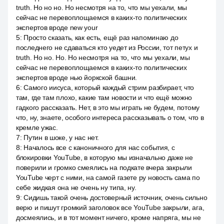
truth. Но но но. Но несмотря на то, что мы уехали, мы
сейчас не перевоплощаемся в каких-то политических
экспертов вроде new your
5
:
Просто сказать, как есть, ещё раз напоминаю до
последнего не сдаваться кто уедет из России, тот петух и
truth. Но но. Но. Но несмотря на то, что мы уехали, мы
сейчас не перевоплощаемся в каких-то политических
экспертов вроде нью йоркской башни.
6
:
Самого иисуса, который каждый стрим разбирает, что
там, где там плохо, какие там новости и что ещё можно
гадкого рассказать. Нет, в это мы играть не будем, потому
что, ну, знаете, особого интереса рассказывать о том, что в
кремле ужас.
7
:
Путин в шоке, у нас нет.
8
:
Началось все с каноничного для нас события, с
блокировки YouTube, в которую мы изначально даже не
поверили и громко смеялись на подкате вчера закрыли
YouTube черт с ними, на самой газете ру новость сама по
себе жидкая она не очень ну типа, ну.
9
:
Сидишь такой очень достоверный источник, очень сильно
верю и пишут громкий заголовок все YouTube закрыли, ага,
досмеялись, и в тот момент ничего, кроме напряга, мы не