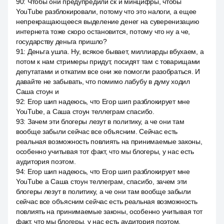
90
:
Чтобы они предупредили ск и минцифры, чтобы
YouTube разблокировали, потому что это налоги, а ещее
непрекращающееся выделение денег на суверенизацию
интернета тоже скоро остановится, потому что ну а че,
государству деньга пришло?
91
:
Деньга ушла. Ну, всякое бывает, миллиарды вбухаем, а
потом к нам стримеры придут, посидят там с товарищами
депутатами и откатим все они же помогли разобраться. И
давайте не забывать, что помимо лабубу в думу ходил
Саша стоун и
92
:
Егор шип надеюсь, что Егор шип разблокирует мне
YouTube, а Саша стоун теллеграм спасибо.
93
:
Зачем эти блогеры лезут в политику, а че они там
вообще забыли сейчас все объясним. Сейчас есть
реальная возможность повлиять на принимаемые законы,
особенно учитывая тот факт, что мы блогеры, у нас есть
аудитория поэтом.
94
:
Егор шип надеюсь, что Егор шип разблокирует мне
YouTube а Саша стоун теллеграм, спасибо, зачем эти
блогеры лезут в политику, а че они там вообще забыли
сейчас все объясним сейчас есть реальная возможность
повлиять на принимаемые законы, особенно учитывая тот
факт, что мы блогеры, у нас есть аудитория поэтом.