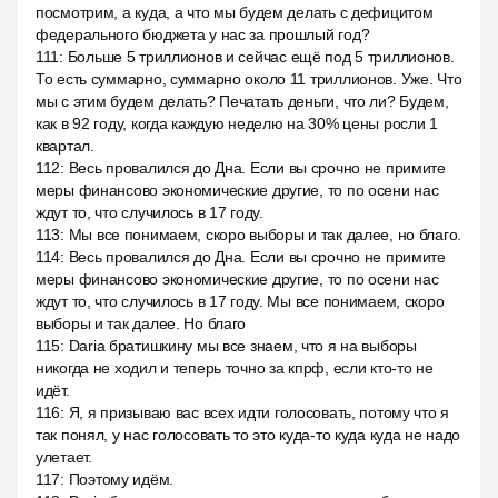
посмотрим, а куда, а что мы будем делать с дефицитом
федерального бюджета у нас за прошлый год?
111
:
Больше 5 триллионов и сейчас ещё под 5 триллионов.
То есть суммарно, суммарно около 11 триллионов. Уже. Что
мы с этим будем делать? Печатать деньги, что ли? Будем,
как в 92 году, когда каждую неделю на 30% цены росли 1
квартал.
112
:
Весь провалился до Дна. Если вы срочно не примите
меры финансово экономические другие, то по осени нас
ждут то, что случилось в 17 году.
113
:
Мы все понимаем, скоро выборы и так далее, но благо.
114
:
Весь провалился до Дна. Если вы срочно не примите
меры финансово экономические другие, то по осени нас
ждут то, что случилось в 17 году. Мы все понимаем, скоро
выборы и так далее. Но благо
115
:
Daria братишкину мы все знаем, что я на выборы
никогда не ходил и теперь точно за кпрф, если кто-то не
идёт.
116
:
Я, я призываю вас всех идти голосовать, потому что я
так понял, у нас голосовать то это куда-то куда куда не надо
улетает.
117
:
Поэтому идём.