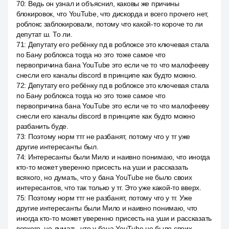
70
:
Ведь он узнал и объяснил, каковы же причины
блокировок, что YouTube, что дискорда и всего прочего нет,
роблокс заблокировали, потому что какой-то короче то ли
депутат ш. То ли.
71
:
Депутату его ребёнку пд в роблоксе это ключевая стала
по Бану роблокса тогда но это тоже самое что
первопричина бана YouTube это если че то что малофееву
снесли его каналы discord в принципе как будто можно.
72
:
Депутату его ребёнку пд в роблоксе это ключевая стала
по Бану роблокса тогда но это тоже самое что
первопричина бана YouTube это если че то что малофееву
снесли его каналы discord в принципе как будто можно
разбанить буде.
73
:
Поэтому норм ттг не разбанят, потому что у тг уже
другие интересанты был.
74
:
Интересанты были Мило и наивно понимаю, что иногда
кто-то может уверенно присесть на уши и рассказать
всякого, но думать, что у бана YouTube не было своих
интересантов, что так только у тг. Это уже какой-то вверх.
75
:
Поэтому норм ттг не разбанят, потому что у тг. Уже
другие интересанты были Мило и наивно понимаю, что
иногда кто-то может уверенно присесть на уши и рассказать
всякого, но думать, что у бана YouTube не было своих