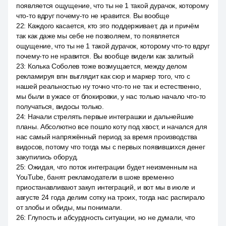
появляется ощущение, что ты не 1 такой дурачок, которому
что-то вдруг почему-то не нравится. Вы вообще
22
:
Каждого касается, кто это поддерживает, да и причём
так как даже мы себе не позволяем, то появляется
ощущение, что ты не 1 такой дурачок, которому что-то вдруг
почему-то не нравится. Вы вообще видели как залитый
23
:
Колька Соболев тоже возмущается, между делом
рекламируя впн выглядит как сюр и маркер того, что с
нашей реальностью ну точно что-то не так и естественно,
мы были в ужасе от блокировки, у нас только начало что-то
получаться, видосы только.
24
:
Начали стрелять первые интеграшки и дальнейшие
планы. Абсолютно все пошло коту под хвост, и начался для
нас самый напряжённый период за время производства
видосов, потому что тогда мы с первых появившихся денег
закупились оборуд.
25
:
Ожидая, что поток интеграции будет неизменным на
YouTube, банят рекламодатели в шоке временно
приостанавливают закуп интеграций, и вот мы в июле и
августе 24 года делим сотку на троих, тогда нас распирало
от злобы и обиды, мы понимали.
26
:
Глупость и абсурдность ситуации, но не думали, что