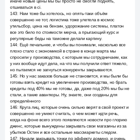
иначе новые цены мы бы просто не смогли поднять,
отшиваться в ci.
143
:
Нам тоже бы хотелось, но опять-таки объём
совершенно не тот, логистика тоже улетела в космос
утильсбор, цена на бензин, удорожание системы, платон
все это било по стоимости мерча, а прыгающий курс и
регулярные беды на таможне делали картину.
144
:
Ещё печальнее, и чтобы вы понимали, насколько все
плохо стало с экономикой в стране в конце марта мы
спросили у производства, с которым мы сотрудничаем, как
у них вообще идут дела, на что мы получили ответ тяжело,
но пытаемся не загнуться конкуренты закрываются.
145
:
Но у нас заказов больше не становится, и мы были бы
готовы взять кредит на увеличение производства, но брать
кредиты под 40% мы не готовы, да, даже под 20% мы бы не
стали, а такие авантюры. Ну, знаете, они созданы для
определённого
146
:
Круга лиц, которые очень сильно верят в свой проект и
совершенно не умеют считать, о чем может идти речь,
когда на фоне всего этого появляются новости про глорию
джинс, которые вынуждены закрывать свои магазины из за
убытков Остин и все остальные массмаркеты следом.
147
:
Начали закрывать точки по эффекту домино, и очень