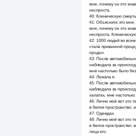
мне, почему он это знае
неспроста.
40
:
Клиническую смерть
41
:
Объясните это мне,
мне, почему он это знае
неспроста. Клиническу
42
:
1000 людей во всем
стала привычной процед
продол.
43
:
После автомобильно
наблюдала за происход
мне настолько было без
44
:
Лежала я.
45
:
После автомобильно
наблюдала за происход
халатах, мне настолько
46
:
Лично моё вот это т
в белое пространство, и
47
:
Одеждах.
48
:
Лично моё вот это т
в белое пространство, и
лица его.