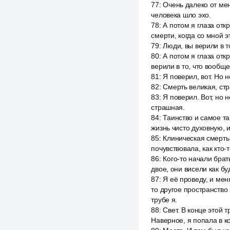
77
:
Очень далеко от меня
человека шло эхо.
78
:
А потом я глаза отк
смерти, когда со мной э
79
:
Люди, вы верили в т
80
:
А потом я глаза отк
верили в то, что вообщ
81
:
Я поверил, вот. Но н
82
:
Смерть великая, ст
83
:
Я поверил. Вот, но н
страшная.
84
:
Таинство и самое та
жизнь чисто духовную, 
85
:
Клиническая смерть 
почувствовала, как кто-
86
:
Кого-то начали брат
двое, они висели как бу
87
:
Я её проведу, и мен
то другое пространство
трубе я.
88
:
Свет. В конце этой 
Наверное, я попала в к