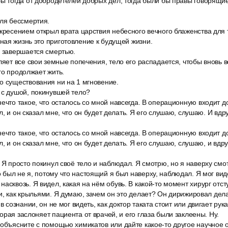
ы тогда от добродетелей добрых дел, тогда были бы правы говорящие
для бессмертия.
кресением открыл врата царствия небесного вечного блаженства для те
ая жизнь это приготовление к будущей жизни.
е завершается смертью.
ляет все свои земные попечения, тело его распадается, чтобы вновь 
го продолжает жить.
о существования ни на 1 мгновение.
 с душой, покинувшей тело?
ечто такое, что осталось со мной навсегда. В операционную входит до
, и он сказал мне, что он будет делать. Я его слушаю, слушаю. И вдр
ечто такое, что осталось со мной навсегда. В операционную входит до
, и он сказал мне, что он будет делать. Я его слушаю, слушаю, и вдр
 Я просто покинул своё тело и наблюдал. Я смотрю, но я наверху смот
был не я, потому что настоящий я был наверху, наблюдал. Я мог вид
асквозь. Я видел, какая на нём обувь. В какой-то момент хирург отсту
и, как крыльями. Я думаю, зачем он это делает? Он дирижировал дела
в сознании, он не мог видеть, как доктор таката стоит или двигает ру
орая заслоняет пациента от врачей, и его глаза были заклеены. Ну.
 объясните с помощью химикатов или дайте какое-то другое научное