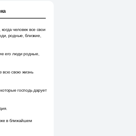
ка
 когда человек все свои
ди, родные, близкие,
ие его люди родные,
е всю свою жизнь
, которые господь дарует
дия.
даже в ближайшем