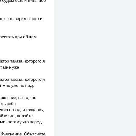
 будем есть и пить, ибо
х, кто верил в него и
восстать при общем
ктор таката, которого я
уг мне уже
ктор таката, которого я
уг мне уже не надо
рю вниз, на то, что
еть себя.
пил назад, и казалось,
йте это, делайте.
ками, потому что перед
 объяснение. Объясните