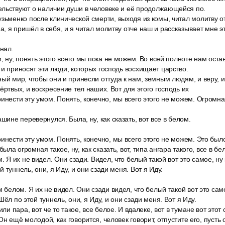
ельствуют о наличии души в человеке и её продолжающейся по.
зьменко после клинической смерти, выходя из комы, читал молитву о
, я пришёл в себя, и я читал молитву отче наш и рассказывает мне эт
знал.
м, ну, понять этого всего мы пока не можем. Во всей полноте нам оста
 и приносят эти люди, которых господь восхищает царство.
ый мир, чтобы они и принесли оттуда к нам, земным людям, и веру, и
ёртвых, и воскресение тел наших. Вот для этого господь их
инести эту умом. Понять, конечно, мы всего этого не можем. Огромна
ашине перевернулся. Была, ну, как сказать, вот все в белом.
инести эту умом. Понять, конечно, мы всего этого не можем. Это было 
ла огромная такое, ну, как сказать, вот, типа ангара такого, все в бе
. Я их не видел. Они сзади. Видел, что белый такой вот это самое, ну к
 туннель, они, я Иду, и они сзади меня. Вот я Иду.
 белом. Я их не видел. Они сзади видел, что белый такой вот это самое
Шёл по этой туннель, они, я Иду, и они сзади меня. Вот я Иду.
или пара, вот че то такое, все белое. И вдалеке, вот в тумане вот этот 
н ещё молодой, как говорится, человек говорит, отпустите его, пусть 