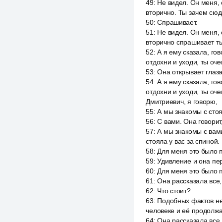
49
:
Не видел. Он меня,
вторично. Ты зачем сю
50
:
Спрашивает.
51
:
Не видел. Он меня,
вторично спрашивает т
52
:
А я ему сказала, го
отдохни и уходи, ты оч
53
:
Она открывает глаза
54
:
А я ему сказала, го
отдохни и уходи, ты оче
Дмитриевич, я говорю,
55
:
А мы знакомы с стоя
56
:
С вами. Она говорит,
57
:
А мы знакомы с вами
стояла у вас за спиной.
58
:
Для меня это было п
59
:
Удивление и она пе
60
:
Для меня это было п
61
:
Она рассказала все,
62
:
Что стоит?
63
:
Подобных фактов не
человеке и её продолж
64
:
Она рассказала все,