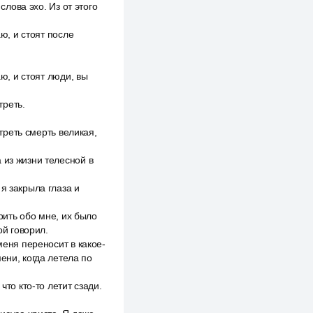
слова эхо. Из от этого
аю, и стоят после
аю, и стоят люди, вы
треть.
отреть смерть великая,
 из жизни телесной в
я закрыла глаза и
орить обо мне, их было
ой говорил.
меня переносит в какое-
ени, когда летела по
что кто-то летит сзади.