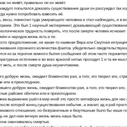
как он живёт, правильно ли он живёт.
 макдугл попытался доказать существование души он рассуждал так х
гда нужно попробовать взвесить её.
, весы, поместил туда умирающего человека и стал наблюдать, и в м
 грамм. Это был 1 научный эксперимент, доказывающий существовани
логическое трудность поверить, что после смерти человек исчезает 
мён и народов жизнь есть и по.
осто предположение, не какая-то наивная Вера или Смутная интуиция
живания огромного количества фактов, убедительно свидетельствующ
тся из за порогом земного бытия сообщения об этом часто поразите
ературные источники и во всех красной нитью проходит 1 и та же мысл
т жить, и после смерти душа неуничтожима.
о добрую жизнь, ожидает блаженство рая, а того, кто творил зло, стр
ли или в преисподнюю.
вшего добрую жизнь, ожидает блаженство рая, а того, кто творил зло,
тлые райские обители или в преисподнюю.
ека выражение ушёл в мир иной это просто метафора жизнь для нас
осле которой конец существования небытие, а значит, ад и рай прост
икакого отношения, но безграничным и безутешным было бы наше 
дь не дал нам вечную жизнь жизнь наша была.
 она оканчивалась смертью.