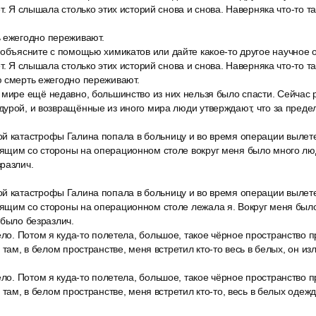
т. Я слышала столько этих историй снова и снова. Наверняка что-то та
 ежегодно переживают.
 объясните с помощью химикатов или дайте какое-то другое научное
т. Я слышала столько этих историй снова и снова. Наверняка что-то та
ю смерть ежегодно переживают.
 мире ещё недавно, большинство из них нельзя было спасти. Сейча
урой, и возвращённые из иного мира люди утверждают, что за преде
й катастрофы Галина попала в больницу и во время операции вылете
ящим со стороны на операционном столе вокруг меня было много люд
различ.
й катастрофы Галина попала в больницу и во время операции вылете
ящим со стороны на операционном столе лежала я. Вокруг меня был
 было безразлич.
ело. Потом я куда-то полетела, большое, такое чёрное пространство
 там, в белом пространстве, меня встретил кто-то весь в белых, он изл
ело. Потом я куда-то полетела, большое, такое чёрное пространство
 там, в белом пространстве, меня встретил кто-то, весь в белых одежд