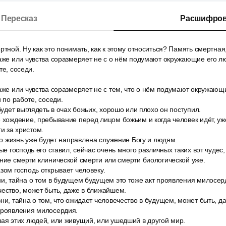
Пересказ
Расшифров
ртной. Ну как это понимать, как к этому относиться? Память смертная,
аже или чувства соразмеряет не с о нём подумают окружающие его лю
те, соседи.
аже или чувства соразмеряет не с тем, что о нём подумают окружающ
и по работе, соседи.
 будет выглядеть в очах божьих, хорошо или плохо он поступил.
 хождение, пребывание перед лицом божьим и когда человек идёт, уж
ти за христом.
его жизнь уже будет направлена служение Богу и людям.
рые господь его ставил, сейчас очень много различных таких вот чудес
яние смерти клинической смерти или смерти биологической уже.
зом господь открывает человеку.
ни, тайна о том в будущем будущем это тоже акт проявления милосер
чество, может быть, даже в ближайшем.
ни, тайна о том, что ожидает человечество в будущем, может быть, 
 проявления милосердия.
шая этих людей, или живущий, или ушедший в другой мир.