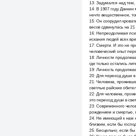
13
:
Задумался над тем, 
14
:
В 1907 году Данкин
нечто вещественное, то
15
:
Он соорудил кровать
весов сдвинулась на 21
16
:
Непреодолимая психо
искания людей всех вре
17
:
Смерти. И это не пр
человеческий опыт пере
18
:
Личности продолжае
где только остались лит
19
:
Личность продолжае
20
:
Для переход души в
21
:
Человека, прожившег
светлые райские обите
22
:
Для человека, прожи
это переход души в све
23
:
Современного челов
рождением и смертью, п
24
:
Не имеющий к нам н
близким, если бы госпо
25
:
Бесцельно, если бы