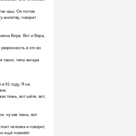
тче наш. Он потом
у молитву, говорит
влена Вера. Вот и Вера,
 уверенность в это во
я такое, типа ангара
в 91 году. Я на
лом.
ак ткань, вот шёлк, вот,
, ну как ткань, вот
стоит человек и говорит,
он ещё поживёт.