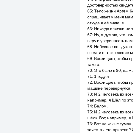
достоверностью свидет
65
:
Тело жизни Артём Ку
спрашивает у меня мама
откуда я её знаю, я.
66
:
Никогда в жизни не 
67
:
Ну, я думаю, что на
веру и уверенность нам
68
:
Небесное вот духовн
всем, и в воскресение м
69
:
Восхищает, чтобы пр
такого.
70
:
Это было в 90, на м
71
:
1 году я
72
:
Восхищает, чтобы пр
машине перевернулся, бы
73
:
И 2 человека во всем
например, я Шёл по этой
74
:
Белом.
75
:
И 2 человека во всем
шёлк. Вот, например, я 
76
:
Вот не как не туман 
зачем вы его привели? О