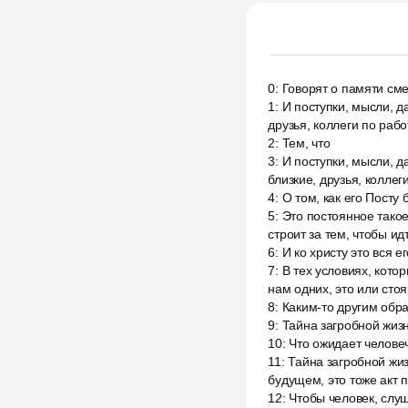
0
:
Говорят о памяти сме
1
:
И поступки, мысли, д
друзья, коллеги по рабо
2
:
Тем, что
3
:
И поступки, мысли, д
близкие, друзья, коллег
4
:
О том, как его Посту
5
:
Это постоянное такое
строит за тем, чтобы ид
6
:
И ко христу это вся 
7
:
В тех условиях, кото
нам одних, это или сто
8
:
Каким-то другим обра
9
:
Тайна загробной жиз
10
:
Что ожидает челове
11
:
Тайна загробной жиз
будущем, это тоже акт
12
:
Чтобы человек, слу