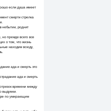
орошо если душа имеет
омент смерти стрелка
е.
в небытии, роднит
, но прежде всего все
их о том, что жизнь
льные находим всюду,
ь.
адание ада и смерть это
 страдание ада и смерть
 отрезок времени между
о выдумки.
горе по умирающим