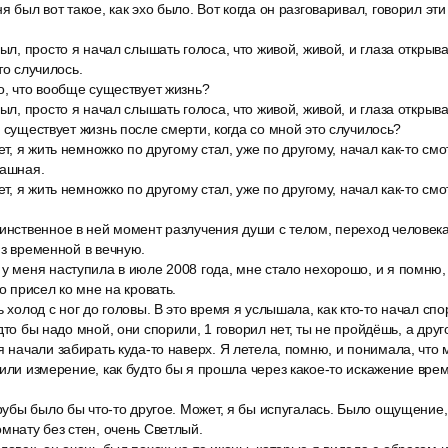
 был вот такое, как эхо было. Вот когда он разговаривал, говорил эти 
рыл, просто я начал слышать голоса, что живой, живой, и глаза открыв
то случилось.
о, что вообще существует жизнь?
рыл, просто я начал слышать голоса, что живой, живой, и глаза открыв
е существует жизнь после смерти, когда со мной это случилось?
ет, я жить немножко по другому стал, уже по другому, начал как-то смо
рашная.
ет, я жить немножко по другому стал, уже по другому, начал как-то см
инственное в ней момент разлучения души с телом, переход человека
из временной в вечную.
у меня наступила в июле 2008 года, мне стало нехорошо, и я помню, 
то присел ко мне на кровать.
ь холод с ног до головы. В это время я услышала, как кто-то начал сп
дто бы надо мной, они спорили, 1 говорил нет, ты не пройдёшь, а друг
я начали забирать куда-то наверх. Я летела, помню, и понимала, что 
 или измерение, как будто бы я прошла через какое-то искажение врем
трубы было бы что-то другое. Может, я бы испугалась. Было ощущение, 
омнату без стен, очень Светлый.