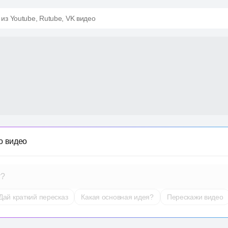
 из Youtube, Rutube, VK видео
о видео
т?
Дай краткий пересказ
Какая основная идея?
Перескажи видео