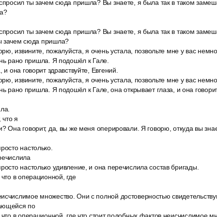
 спросил ты зачем сюда пришла? Вы знаете, я была так в таком замеш
да?
 спросил ты зачем сюда пришла? Вы знаете, я была так в таком замеш
ы зачем сюда пришла?
ворю, извините, пожалуйста, я очень устала, позвольте мне у вас немно
ень рано пришла. Я подошёл к Гале.
, и она говорит здравствуйте, Евгений.
ворю, извините, пожалуйста, я очень устала, позвольте мне у вас немно
нь рано пришла. Я подошёл к Гале, она открывает глаза, и она говорит
ла.
 что я
? Она говорит, да, вы же меня оперировали. Я говорю, откуда вы знае
росто настолько.
речислила
росто настолько удивление, и она перечислила состав бригады.
 что в операционной, где
исчислимое множество. Они с полной достоверностью свидетельству
ающейся по
 что в операционной, где что стоит подобных фактов неисчислимое м