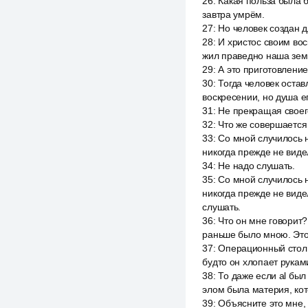
26
:
Какая польза была б
завтра умрём.
27
:
Но человек создан 
28
:
И христос своим вос
жил праведно наша земн
29
:
А это приготовлени
30
:
Тогда человек остав
воскресении, но душа е
31
:
Не прекращая своег
32
:
Что же совершается
33
:
Со мной случилось н
никогда прежде не видел
34
:
Не надо слушать.
35
:
Со мной случилось н
никогда прежде не видел
слушать.
36
:
Что он мне говорит?
раньше было мною. Это 
37
:
Операционный стол н
будто он хлопает рукам
38
:
То даже если al был 
элом была материя, кот
39
:
Объясните это мне,