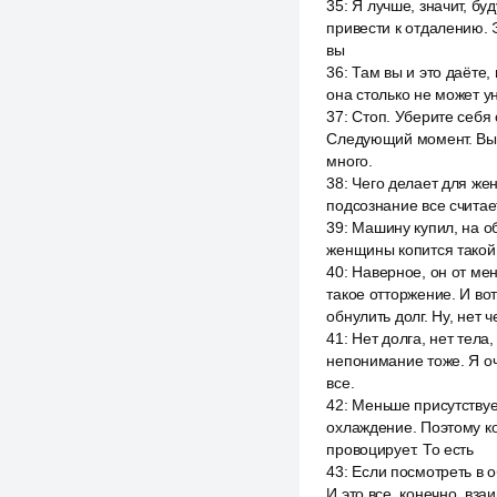
35
:
Я лучше, значит, бу
привести к отдалению. 
вы
36
:
Там вы и это даёте,
она столько не может ун
37
:
Стоп. Уберите себя 
Следующий момент. Вы 
много.
38
:
Чего делает для жен
подсознание все считае
39
:
Машину купил, на об
женщины копится такой п
40
:
Наверное, он от мен
такое отторжение. И вот
обнулить долг. Ну, нет ч
41
:
Нет долга, нет тела
непонимание тоже. Я оче
все.
42
:
Меньше присутствует
охлаждение. Поэтому к
провоцирует. То есть
43
:
Если посмотреть в о
И это все, конечно, вза