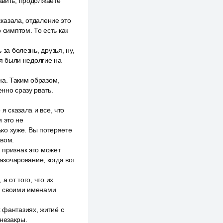
авить, продолжаете
сказала, отдаление это
 симптом. То есть как
за болезнь, друзья, ну,
я были недолгие на
на. Таким образом,
нно сразу рвать.
я сказала и все, что
 это не
ько хуже. Вы потеряете
твом.
 признак это может
зочарование, когда вот
а от того, что их
щи своими именами
 фантазиях, житиё с
незакры.