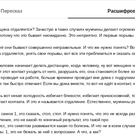
Пересказ
Расшифров
нщина отдаляется? Зачастую в таких случаях мужчины делают огромно
 потому что это бывает неожиданно. Это неприятно. И первые порывы.
 её они бывают совершенно неправильные. И что же нужно понять? Во
отдаляется, унять свои порывы, вот все эти приблизиться и сказать се
человек начинает делать дистанцию, когда человеку, ну вот женщине 
этот контакт уходить от него, разрушать его, она становится более х
проводит на работе, больше времени проводит вне дома с подругами,
 так быстро отвечает. Если вы дома вместе, то вот не идёт в контакт, н
ь вот некая холодность избегает близости, избегает прикосновений, то
ает контакта. И это и называется отдаление. Естественно, мужчины 
самое 1, это сказать, стоп, стоп. И нужно понять, что это не всегда ра
ение, это не какой-то конечный результат, это такой про
с, это симптом развивается какая-то болезнь. И что ни в коем случае
. 1, это не бежать за ней с вопросами. А что, а как?