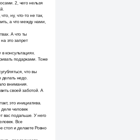
осами. 2, чего нельзя
й.
то, ну, что-то не так,
ить, а что между нами,
вах. А что ты
на это запрет
 в консультациях.
даривать подарками. Тоже
угубляться, что вы
я делать недо.
мало внимания.
вить своей заботой. А
такт, это инициатива.
м деле человек
от вас подальше. У него
еловек. Все
бе стоп и делаете Ровно