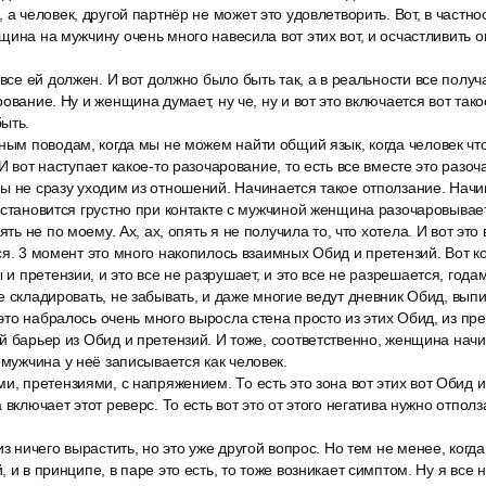
 а человек, другой партнёр не может это удовлетворить. Вот, в частно
щина на мужчину очень много навесила вот этих вот, и осчастливить он
 все ей должен. И вот должно было быть так, а в реальности все получа
ование. Ну и женщина думает, ну че, ну и вот это включается вот так
ыть.
ным поводам, когда мы не можем найти общий язык, когда человек что
И вот наступает какое-то разочарование, то есть все вместе это разоч
ы не сразу уходим из отношений. Начинается такое отползание. Начи
 становится грустно при контакте с мужчиной женщина разочаровывае
ять не по моему. Ах, ах, опять я не получила то, что хотела. И вот эт
ся. 3 момент это много накопилось взаимных Обид и претензий. Вот к
ы и претензии, и это все не разрушает, и это все не разрешается, год
е складировать, не забывать, и даже многие ведут дневник Обид, вып
а это набралось очень много выросла стена просто из этих Обид, из п
й барьер из Обид и претензий. И тоже, соответственно, женщина нач
 мужчина у неё записывается как человек.
и, претензиями, с напряжением. То есть это зона вот этих вот Обид и
 включает этот реверс. То есть вот это от этого негатива нужно отполз
из ничего вырастить, но это уже другой вопрос. Но тем не менее, ког
 и в принципе, в паре это есть, то тоже возникает симптом. Ну я все н