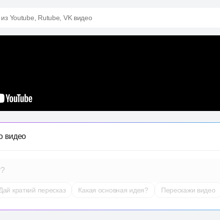
 из Youtube, Rutube, VK видео
о видео
т?
Дай краткий пересказ
Какая основная идея?
Перескажи видео