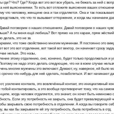
 где? Что? Где? Когда вот это вот все убрать, не бежать за ней с вопр
на неё выяснениями. То есть вот отложите выяснение ваших отношени
му что человеку, женщине она и так отдаляется. Она и так показывает, ч
редставьте, что что-то вызывает отторжение, и когда мы начинаем дав
Давай поговорим о наших отношениях. Давай поговорим о наших чувст
ьше? А ты меня ещё любишь? Вот прямо на это харам, прям жёсткий 
о делать, это не за
рками, что тоже свойственно многим мужчинам. Я постоянно это вижу
т вот это вот отдаление, вот такой вот вектор, он начинает сразу за
учае нельзя. Это назы,
ение этому отдалению, оно, конечно, будет только продолжаться и ус
 Поэтому не надо этого делать следующее, что ни в коем случае нельз
очень многие мужчины это включают. Думают, ну, наверное, ей было 
 срочно что-нибудь для неё сделать, позаботиться. И вот начинают да
от, усиление контакта, это вовлечённый контакт, это инициативный кон
 с тобой контактировать, а это вообще противоречит тому, что на само
инципе, когда человек отдаляется, это значит, он хочет быть немножко 
бность. Если эту потребность не закрыть, она будет превалирующей ч
тобы закрывать свою потребность в отдалении. А когда вы говорите се
ажу, вы как бы закрываете ей эту потребность, была потребность в отд.