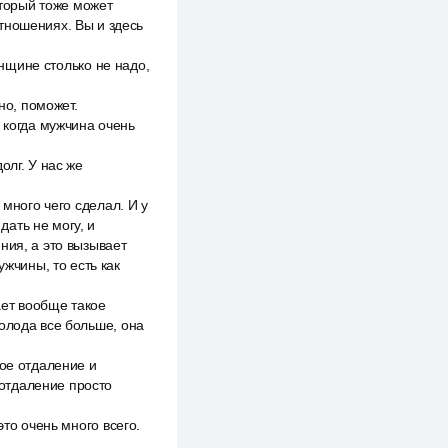
оторый тоже может
тношениях. Вы и здесь
енщине столько не надо,
но, поможет.
когда мужчина очень
олг. У нас же
 много чего сделал. И у
дать не могу, и
ния, а это вызывает
ужчины, то есть как
ает вообще такое
 холода все больше, она
ное отдаление и
отдаление просто
это очень много всего.