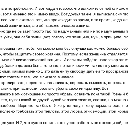
ть в потребностях. И вот когда я говорю, что вы хотите от неё слишком
о, вот я именно это и имею ввиду. Вот друзья такие, я выписала симпто
 все, что я сказала, все, что происходит во время, в то время, когда 
ский защититься, это её психологическое защита.
никогда не бывает просто так, по надуманным или не по надуманным 
я уйти, она себя защищает, потому что женщина, ну и, в принципе, лю
иктованы тем, чтобы как можно мне было лучше как можно больше себ
о, чтобы защитить своего хозяина. Поэтому, если женщина отдаляется,
анизм её психологической защиты. И если вы пойдёте наперекор этом
 действия должны быть, конечно, не паническими, как вот я у многих в
скими, какими именно 1 это дать ей ту свободу, дать ей то пространств
вот совсем с тем, что я сказала в начале.
нтролировать, перестать названивать, перестать выяснять, перестать
ствия, причастности, реально убрать свою инициативу. Вот.
вного в этих отношениях просто убрать, оставить пока такой Ровный б
 это, ну вот какой-то другой чужой человек сложно, сложно, но можно
наоборот. Верните, как было. Я хочу теплоту, я хочу нормальность, я о
сполезно требовать этой теплоты, этой любви, этих эмоций, этой норм
ее уже. И 2, что нужно понять, это нужно работать не с женщиной, не