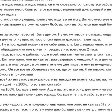
, я отдалилась, я отдалилась, он мне снова много, поэтому все работае
е, имеет место быть вот этот вот подсознательный долг, который я не
могу отдать
, ну, от него уходить, потому что отдать я не могу. Вот что чувствует 
 испытываем к этому человеку Любовь, приязнь. Хочется нам ещё бо
аже зачастую перестаёт быть другом. Ну что уж говорить о парах, ког
 для него, ну просто, просто, она просто красивая, такие пары.
 Ну и последний момент я тут себе записала. Вы слишком много от не
, обращается ко мне клиент и говорит, у нас всего есть 2 часа.
2 часа, вот после работы, после моей, она там чем-то занята, она там 
. Вот мне мало, мне не хватает, разговариваю с женщиной, и, а для н
авать, и она говорит, и он мне в течение дня пишет, я ему вынуждена о
ус. Он все время обозначает, что он, где он, как он. Я не говорю, кто 
бность в присутствии
воей жизни у нас у всех разное, и вы никогда не знаете, сколько вас н
на даёт на 100%. То есть вот она себя
на 100%. Больше у неё нету. А для вас это всего, ну, для мужчины это
не так мало даёт, мне нужно гораздо больше и тепла, и заботы, и вни
ствую недостаток, я получаю очень мало, мне этого не хватает. Я это 
орит, а я вот все, что есть у меня даю больше у меня нету, с меня не