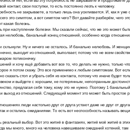
ебности нет, если вы эту потребность не закрываете и продолжаете д
ой контакт, свои поступки, то есть постоянно лезть к человеку.
требность не закрываете, а только лишь она усиливается. И, как я уже 
сего это симптом, а вот симптом чего? Вот давайте разберём, чего это
т какая болезнь.
ть при наступлении болезни. Мы сказали сейчас, что же это может быть 
ная нелюбовь, банальный конец отношений, особенно когда отношени
и схлынули. Ну и ничего не осталось. И банально нелюбовь. И женщи
онечно, выходит из отношений, выползает, потому что не всем свойстве
каром потихонечку.
ений и хочу ещё добавить вот все то, что делать не нужно, только что 
торое я потом скажу. Это все применимо к любым симптомам. Вот если
но сказать стоп и убрать себя из контакта, потому что иначе будет тол
ловеком и выйдете с хорошим, не потерянным, непопранным достоинс
нство, предлагая себя тому, кому это не нужно. Поэтому 1 банальный
и выход из отношений. Следующий момент это может быть простое ра
ношениях люди настолько друг от друга устают даже не друг от друга, 
 так и остались ожиданиями. То есть вот неспособность называть ве
 реальный выбор. Вот это житиё в фантазиях, житиё моё житиё в этих
огда мы много, много на человека навешиваем ожиданий хотений, там 