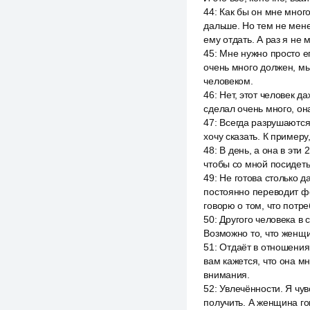
44
:
Как бы он мне много
дальше. Но тем не мене
ему отдать. А раз я не 
45
:
Мне нужно просто его
очень много должен, мы
человеком.
46
:
Нет, этот человек д
сделал очень много, она
47
:
Всегда разрушаются.
хочу сказать. К примеру
48
:
В день, а она в эти 
чтобы со мной посидеть
49
:
Не готова столько д
постоянно переводит фок
говорю о том, что потре
50
:
Другого человека в с
Возможно то, что женщи
51
:
Отдаёт в отношения 
вам кажется, что она м
внимания.
52
:
Увлечённости. Я чув
получить. А женщина гов