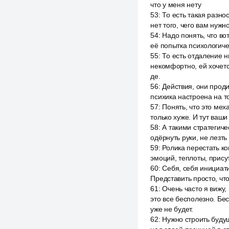
что у меня нету
53
:
То есть такая разнос
нет того, чего вам нужн
54
:
Надо понять, что вот
её попытка психологиче
55
:
То есть отдаление 
некомфортно, ей хочетс
де.
56
:
Действия, они прод
психика настроена на т
57
:
Понять, что это мех
только хуже. И тут ваши
58
:
А такими стратегиче
одёрнуть руки, не лезть 
59
:
Ролика перестать ко
эмоций, теплоты, присут
60
:
Себя, себя инициати
Представить просто, что
61
:
Очень часто я вижу, 
это все бесполезно. Бе
уже не будет.
62
:
Нужно строить будущ