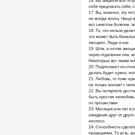
16
:
Вы закрыли все потр
себя предлагать себя, св
17
:
Вы, конечно, эту по
не всегда конец. Чаще в
вот симптом болезни, во
18
:
То, что нельзя дела
это может быть баналь
эмоциях. Люди в них
19
:
Шли, а потом эмоци
через отдаление она, к
Некоторые вот таким ма
20
:
Подползают из отнош
делать будет нужно, ко
21
:
Любовь, то тоже нуж
не только контакт с че
22
:
Вы потеряете достои
быть простая нелюбовь 
по прошествии
23
:
Месяцев или лет в от
ожидания друг от друга
неспосо.
24
:
Способность сделать
проекциями. То есть, к