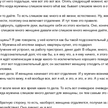
ду от него подальше, чем вот это вот все. Опять следующий момент, к
Это когда мужчины слишком много what вас бывает слишком много в о
 и то даёте. То есть слишком вас много в её жизни, естественно. Ну, ж
ести, поэтому она включает отдаление. И тут тоже это правило.
одёрнуть, одёрните руки, вытащите себя из этого контакта. Оно, конеч
слишком много женщине давали или слишком много женщине даёте, 
щины? Я уже говорила, у неё копится как бы такой подсознательный д
т. Мужчина ей ипотеки закрыл, квартиры купил, это подарил.
учение её устроил, на работу пристроил, денег даёт. В общем, много,
одсознательный долг, что как бы, а я ему что, а я ему ничего, я этого 
я ждёт компенсации в виде какого-то исключительно хорошего поведе
 этот вот подсознательный долг, он заставляет женщину отходить от м
еловека.
, нет дела. И женщина начинает это вот отдаление. И у мужчин возник
нь часто вижу, я ей вообще все, вот я ей, и это, и это, и это. А у нас
 возле меня все время какие-то дела. То есть вот очевидное очевид
огда мужчина слишком много делает для женщины, он тем самым это 
братную сторону, то есть, наоборот, женщина отдаляется, получая за 
имодействует. Она думает, ну я вот