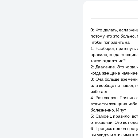
0
:
Что делать, если же
потому что это больно,
чтобы поправить на
1
:
Наоборот, притянуть
правило, когда женщина 
такое отдаление?
2
:
Дааление. Это когда 
когда женщина начинает 
3
:
Она больше времени 
или вообще не пишет, не
избегает.
4
:
Разговоров. Появилас
всячески женщина избег
болезненно. И тут
5
:
Самое 1 правило, вот 
отношений. Это вот одол
6
:
Процесс пошёл процес
вы увидели эти симптомы