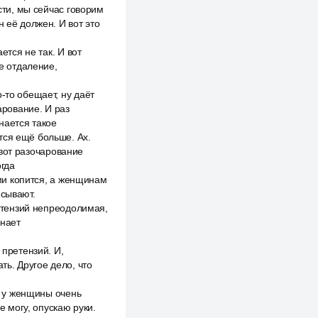
сти, мы сейчас говорим
 её должен. И вот это
ется не так. И вот
ое отдаление,
-то обещает, ну даёт
арование. И раз
нается такое
тся ещё больше. Ах.
о вот разочарование
огда
ами копится, а женщинам
исывают.
ретензий непреодолимая,
инает
 претензий. И,
ать. Другое дело, что
да у женщины очень
е могу, опускаю руки.