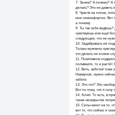
7
:
Зачем? А почему? А ты
делать? Это не давить 
8
:
Чувств на потом, пото
мне некомфортно. Вот п
а почему
9
:
Ты так себя ведёшь? 
чувствуешь или ещё бол
следующее, что не нужн
10
:
Задабривать её пода
Только мужчина чувствуе
это делать ни в коем сл
11
:
Позитивное подкрепл
поливаете, то и растёт.
12
:
Вить, заботой тоже 
Наверное, нужно сейчас
забота
13
:
Это что? Это наобор
Вот по тому, что я хочу
14
:
Хочет. То есть, в пр
такая незакрытая потре
15
:
Силы кинет на то, ч
вот то, что сейчас я ск