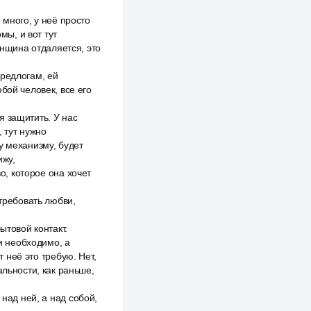
 много, у неё просто
мы, и вот тут
женщина отдаляется, это
предлогам, ей
бой человек, все его
я защитить. У нас
 тут нужно
у механизму, будет
ижу,
о, которое она хочет
 требовать любви,
ытовой контакт.
 и необходимо, а
т неё это требую. Нет,
альности, как раньше,
 над ней, а над собой,