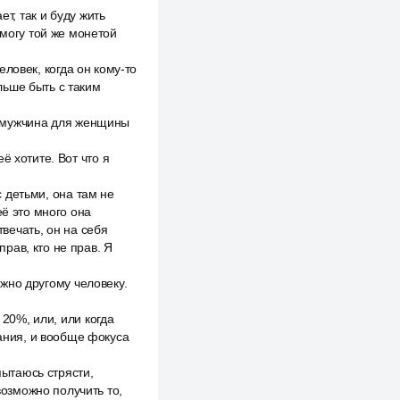
т, так и буду жить
 могу той же монетой
человек, когда он кому-то
льше быть с таким
да мужчина для женщины
ё хотите. Вот что я
с детьми, она там не
её это много она
твечать, он на себя
прав, кто не прав. Я
ужно другому человеку.
 20%, или, или когда
мания, и вообще фокуса
пытаюсь стрясти,
возможно получить то,