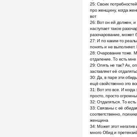
25
:
Своих потребностей,
про женщину, когда жен
вот
26
:
Вот он ей должен, и
наступает такое разочар
разочарование, может б
27
:
И по каким-то реаль
понять и не выполняет. 
28
:
Очарование тоже. М
отдаление. То есть мне
29
:
Опять не так? Ах, оп
заставляет её отдалять
30
:
Да, в паре эти обид
ещё свойственно это вс
31
:
Вот это все. И когд
просто, просто огромны
32
:
Отдаляться. То есть
33
:
Связаны с её обидам
соответственно, психика
женщина
34
:
Может этот негатив 
много Обид и претензий,