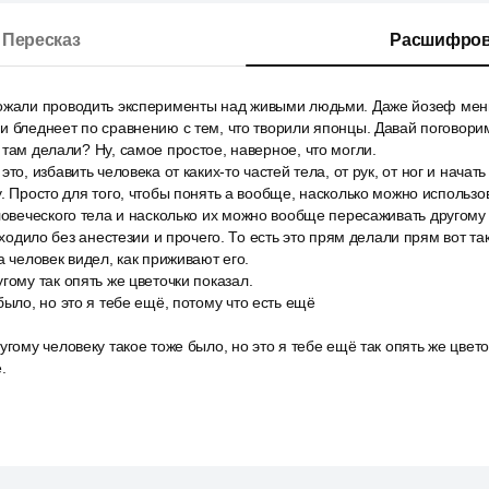
Пересказ
Расшифров
ожали проводить эксперименты над живыми людьми. Даже йозеф мен
и бледнеет по сравнению с тем, что творили японцы. Давай поговори
 там делали? Ну, самое простое, наверное, что могли.
то, избавить человека от каких-то частей тела, от рук, от ног и начат
у. Просто для того, чтобы понять а вообще, насколько можно использо
ловеческого тела и насколько их можно вообще пересаживать другому
исходило без анестезии и прочего. То есть это прям делали прям вот та
а человек видел, как приживают его.
гому так опять же цветочки показал.
было, но это я тебе ещё, потому что есть ещё
угому человеку такое тоже было, но это я тебе ещё так опять же цвето
.