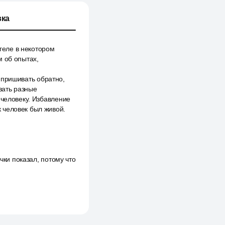
ка
геле в некотором
м об опытах,
ь пришивать обратно,
вать разные
 человеку. Избавление
к человек был живой.
чки показал, потому что