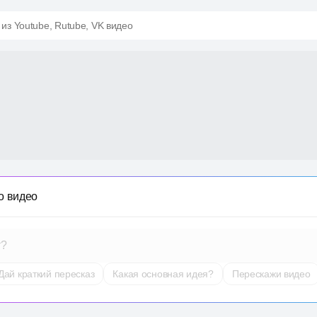
 из Youtube, Rutube, VK видео
о видео
т?
Дай краткий пересказ
Какая основная идея?
Перескажи видео