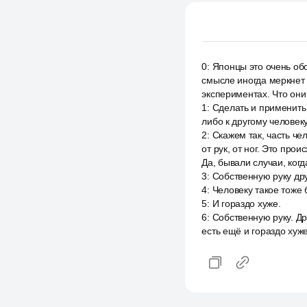
0
:
Японцы это очень об
смысле иногда меркнет 
экспериментах. Что они
1
:
Сделать и применить э
либо к другому человек
2
:
Скажем так, часть че
от рук, от ног. Это про
Да, бывали случаи, когд
3
:
Собственную руку дру
4
:
Человеку такое тоже 
5
:
И гораздо хуже.
6
:
Собственную руку. Др
есть ещё и гораздо хуже