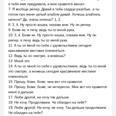
я тебе имя придумала, а мне нравится михал.
7
:
Я вообще репер. Давай я тебе сердце разобью, а ты
потом про меня целый альбом давай. Хочешь альбома,
катюха? Да, очень хочешь? 1, 2.
8
:
3, 4. Ну просто кошка, покажи мне. Ну он репер.
9
:
Боже ке, я лечу, ведь ты со мной рука.
10
:
3, 4. Боже ке. Ну просто кошка, покажи мне. Ну он
репер, я лечу, ведь ты со мной рука.
11
:
А ты со мной по себе с удовольствием сегодня
красавчиком местами поменяться.
12
:
Ведь ты со смотрю, а можешь?
13
:
Мной это.
14
:
А ты со мной по себе с удовольствием, ведь ты со мной
это смотрю, а можешь сегодня красавчиком местами
поменяться.
15
:
Прошу, боже, боже, мне вот это нравится.
16
:
Прошу. Боже, боже, не интересно. Мне вот это нравится
меня и дальше.
17
:
Люби другой, не хочу так дальше.
18
:
Не хочу. Продолжаем. Че обалдел на тебя?
19
:
Люби другой. Не хочу, не хочу. Так дальше продолжаем.
Че обалдел на тебя?