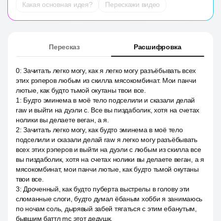
Какая основная идея?
Перескажи видео
Пересказ
Расшифровка
0
:
Зачитать легко могу, как я легко могу разъёбывать всех
этих рэперов любым из скилла мясокомбинат. Мои панчи
лютые, как будто тьмой окутаны твои все.
1
:
Будто эминема в моё тело подселили и сказали делай
raw и выйти на дуэли с. Все вы пиздаболик, хотя на счетах
нолики вы делаете веган, а я.
2
:
Зачитать легко могу, как будто эминема в моё тело
подселили и сказали делай raw я легко могу разъёбывать
всех этих рэперов и выйти на дуэли с любым из скилла все
вы пиздаболик, хотя на счетах нолики вы делаете веган, а я
мясокомбинат, мои панчи лютые, как будто тьмой окутаны
твои все.
3
:
Дроченный, как будто пуберта выстрелы в голову эти
сломанные слоги, будто думал ёбаным хобби я занимаюсь
по ночам соль, дырявый забей тягаться с этим ебанутым,
бывшим баттл mc этот дедушк.