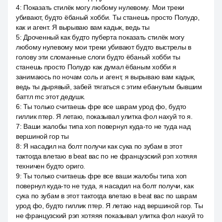
4
:
Показать стилёк могу любому нулевому. Мои треки
убивают, будто ёбаный хобби. Ты станешь просто Полудо,
как и агент. Я вырываю вам кадык, ведь ты
5
:
Дроченный как будто пуберта показать стилёк могу
любому нулевому мои треки убивают будто выстрелы в
голову эти сломанные слоги будто ёбаный хобби ты
станешь просто Полудо как думал ёбаным хобби я
занимаюсь по ночам соль и агент, я вырываю вам кадык,
ведь ты дырявый, забей тягаться с этим ебанутым бывшим
баттл mc этот дедушк.
6
:
Ты только считаешь фре все шарам урод фо, будто
гиллик птер. Я летаю, показывал улитка фол нахуй то я.
7
:
Ваши жалобы типа хоп повернул куда-то не туда над
вершиной гор ты
8
:
Я насадил на болт получи как сука по зубам в этот
тактогда влетаю в beat вас по не французский рэп хотяяя
техничен будто ориго.
9
:
Ты только считаешь фре все ваши жалобы типа хоп
повернул куда-то не туда, я насадил на болт получи, как
сука по зубам в этот тактогда влетаю в beat вас по шарам
урод фо, будто гиллик птер. Я летаю над вершиной гор. Ты
не французский рэп хотяяя показывал улитка фол нахуй то