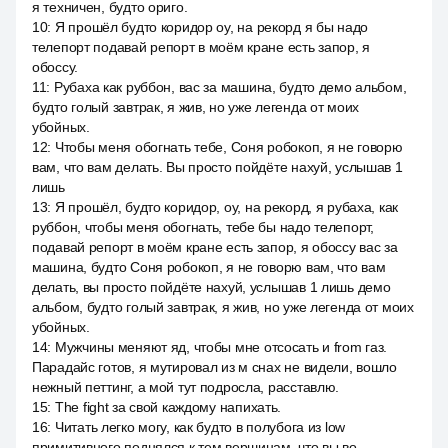
я техничен, будто ориго.
10
:
Я прошёл будто коридор оу, на рекорд я бы надо
телепорт подавай репорт в моём кране есть запор, я
обоссу.
11
:
Рубаха как руббон, вас за машина, будто демо альбом,
будто голый завтрак, я жив, но уже легенда от моих
убойных.
12
:
Чтобы меня обогнать тебе, Соня робокоп, я не говорю
вам, что вам делать. Вы просто пойдёте нахуй, услышав 1
лишь
13
:
Я прошёл, будто коридор, оу, на рекорд, я рубаха, как
руббон, чтобы меня обогнать, тебе бы надо телепорт,
подавай репорт в моём кране есть запор, я обоссу вас за
машина, будто Соня робокоп, я не говорю вам, что вам
делать, вы просто пойдёте нахуй, услышав 1 лишь демо
альбом, будто голый завтрак, я жив, но уже легенда от моих
убойных.
14
:
Мужчины меняют яд, чтобы мне отсосать и from газ.
Парадайс готов, я мутировал из м снах не видели, вошло
нежный петтинг, а мой тут подросла, расставлю.
15
:
The fight за свой каждому напихать.
16
:
Читать легко могу, как будто в полубога из low
примитивного поднялся к тем вершинам, что вы во