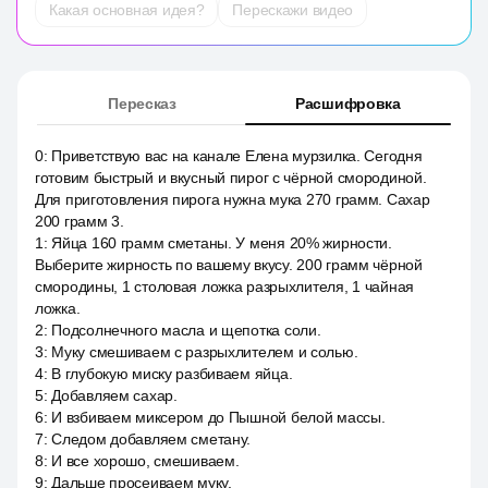
Какая основная идея?
Перескажи видео
Пересказ
Расшифровка
0
:
Приветствую вас на канале Елена мурзилка. Сегодня
готовим быстрый и вкусный пирог с чёрной смородиной.
Для приготовления пирога нужна мука 270 грамм. Сахар
200 грамм 3.
1
:
Яйца 160 грамм сметаны. У меня 20% жирности.
Выберите жирность по вашему вкусу. 200 грамм чёрной
смородины, 1 столовая ложка разрыхлителя, 1 чайная
ложка.
2
:
Подсолнечного масла и щепотка соли.
3
:
Муку смешиваем с разрыхлителем и солью.
4
:
В глубокую миску разбиваем яйца.
5
:
Добавляем сахар.
6
:
И взбиваем миксером до Пышной белой массы.
7
:
Следом добавляем сметану.
8
:
И все хорошо, смешиваем.
9
:
Дальше просеиваем муку.