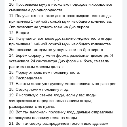
10
:
Просеиваем муку в несколько подходов и хорошо все
смешиваем до однородности.
11
:
Получается вот такое достаточно жидкое тесто ягоды
припыляем 1 чайной ложкой муки из общего количества.
Это позволит не утонуть всем на Дно пирога.
12
:
Ягодам.
13
:
Получается вот такое достаточно жидкое тесто ягоды
припыляем 1 чайной ложкой муки из общего количества.
Это позволит ягодам не утонуть всем на Дно пирога.
14
:
Берём форму, у меня форма разъёмная диаметре. Я
установила 24 сантиметра Дно формы и бока, смазала
растительным маслом дальше.
15
:
Форму отправляем половину теста.
16
:
Распределяем.
17
:
На этом этапе уже духовку можно включать на разогрев.
18
:
Сверху ложим половину ягод.
19
:
Я использую свежие ягоды, если у вас ягоды,
замороженные перед использованием ягоды,
размораживать не нужно.
20
:
Вот так выложили половину ягод, дальше отправляем
оставшуюся половину теста на ягоды.
21
:
Вот так сверху распределяем тесто и выкладываем