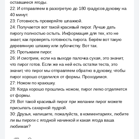
оставшиеся ягоды.
22
:
И отправляем в разогретую до 180 градусов духовку на
40 минут.
23
:
Готовность проверяйте шпажкой.
24
:
Получается вот такой красивый пирог. Лучше дать
пирогу полностью остыть. Информация для тех, кто не
знает, как проверять готовность пирога. Берём вот такую
деревянную шпажку или зубочистку. Вот так.
25
:
Протыкаем пирог.
26
:
И смотрим, если на выходе палочка сухая, это значит,
что пирог готов. Если же на ней есть остатки теста, это
значит, что пирог мы отправляем обратно в духовку, чтобы
пирог хорошо отделился от формы. Проходимся.
27
:
Ножом по краюшку.
28
:
Когда хорошо прошлись ножом, пирог легко отделяется
от формы.
29
:
Вот такой красивый пирог при желании пирог можете
присыпать сахарной пудрой.
30
:
Друзья, напишите, пожалуйста, в комментариях, любите
ли вы пироги с ягодной начинкой и какая ягода ваша
любимая?