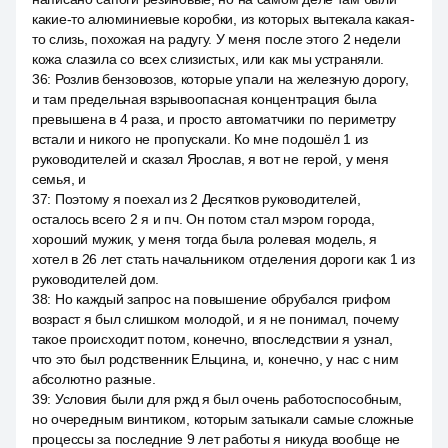
какие-то алюминиевые коробки, из которых вытекала какая-
то слизь, похожая на радугу. У меня после этого 2 недели
кожа слазила со всех слизистых, или как мы устраняли.
36
:
Розлив бензовозов, которые упали на железную дорогу,
и там предельная взрывоопасная концентрация была
превышена в 4 раза, и просто автоматчики по периметру
встали и никого не пропускали. Ко мне подошёл 1 из
руководителей и сказал Ярослав, я вот не герой, у меня
семья, и
37
:
Поэтому я поехал из 2 Десятков руководителей,
осталось всего 2 я и пч. Он потом стал мэром города,
хороший мужик, у меня тогда была ролевая модель, я
хотел в 26 лет стать начальником отделения дороги как 1 из
руководителей дом.
38
:
Но каждый запрос на повышение обрубался грифом
возраст я был слишком молодой, и я не понимал, почему
такое происходит потом, конечно, впоследствии я узнал,
что это был родственник Ельцина, и, конечно, у нас с ним
абсолютно разные.
39
:
Условия были для ржд я был очень работоспособным,
но очередным винтиком, которым затыкали самые сложные
процессы за последние 9 лет работы я никуда вообще не