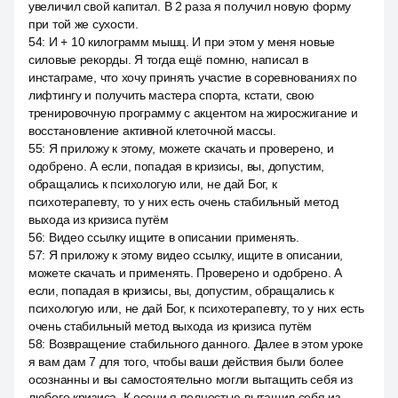
увеличил свой капитал. В 2 раза я получил новую форму
при той же сухости.
54
:
И + 10 килограмм мышц. И при этом у меня новые
силовые рекорды. Я тогда ещё помню, написал в
инстаграме, что хочу принять участие в соревнованиях по
лифтингу и получить мастера спорта, кстати, свою
тренировочную программу с акцентом на жиросжигание и
восстановление активной клеточной массы.
55
:
Я приложу к этому, можете скачать и проверено, и
одобрено. А если, попадая в кризисы, вы, допустим,
обращались к психологую или, не дай Бог, к
психотерапевту, то у них есть очень стабильный метод
выхода из кризиса путём
56
:
Видео ссылку ищите в описании применять.
57
:
Я приложу к этому видео ссылку, ищите в описании,
можете скачать и применять. Проверено и одобрено. А
если, попадая в кризисы, вы, допустим, обращались к
психологую или, не дай Бог, к психотерапевту, то у них есть
очень стабильный метод выхода из кризиса путём
58
:
Возвращение стабильного данного. Далее в этом уроке
я вам дам 7 для того, чтобы ваши действия были более
осознанны и вы самостоятельно могли вытащить себя из
любого кризиса. К осени я полностью вытащил себя из