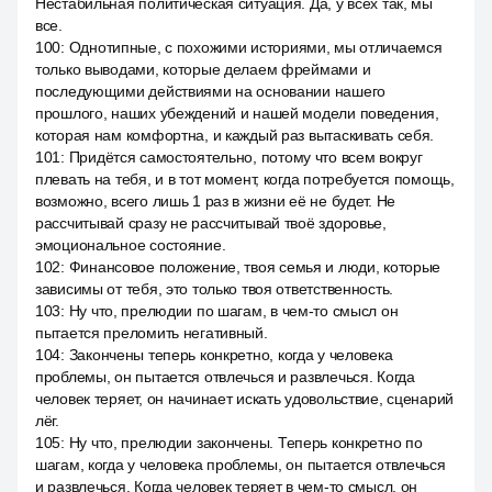
Нестабильная политическая ситуация. Да, у всех так, мы
все.
100
:
Однотипные, с похожими историями, мы отличаемся
только выводами, которые делаем фреймами и
последующими действиями на основании нашего
прошлого, наших убеждений и нашей модели поведения,
которая нам комфортна, и каждый раз вытаскивать себя.
101
:
Придётся самостоятельно, потому что всем вокруг
плевать на тебя, и в тот момент, когда потребуется помощь,
возможно, всего лишь 1 раз в жизни её не будет. Не
рассчитывай сразу не рассчитывай твоё здоровье,
эмоциональное состояние.
102
:
Финансовое положение, твоя семья и люди, которые
зависимы от тебя, это только твоя ответственность.
103
:
Ну что, прелюдии по шагам, в чем-то смысл он
пытается преломить негативный.
104
:
Закончены теперь конкретно, когда у человека
проблемы, он пытается отвлечься и развлечься. Когда
человек теряет, он начинает искать удовольствие, сценарий
лёг.
105
:
Ну что, прелюдии закончены. Теперь конкретно по
шагам, когда у человека проблемы, он пытается отвлечься
и развлечься. Когда человек теряет в чем-то смысл, он