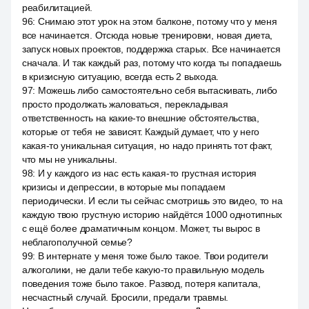
реабилитацией.
96
:
Снимаю этот урок на этом балконе, потому что у меня
все начинается. Отсюда новые тренировки, новая диета,
запуск новых проектов, поддержка старых. Все начинается
сначала. И так каждый раз, потому что когда ты попадаешь
в кризисную ситуацию, всегда есть 2 выхода.
97
:
Можешь либо самостоятельно себя вытаскивать, либо
просто продолжать жаловаться, перекладывая
ответственность на какие-то внешние обстоятельства,
которые от тебя не зависят. Каждый думает, что у него
какая-то уникальная ситуация, но надо принять тот факт,
что мы не уникальны.
98
:
И у каждого из нас есть какая-то грустная история
кризисы и депрессии, в которые мы попадаем
периодически. И если ты сейчас смотришь это видео, то на
каждую твою грустную историю найдётся 1000 однотипных
с ещё более драматичным концом. Может, ты вырос в
неблагополучной семье?
99
:
В интернате у меня тоже было такое. Твои родители
алкоголики, не дали тебе какую-то правильную модель
поведения тоже было такое. Развод, потеря капитала,
несчастный случай. Бросили, предали травмы.