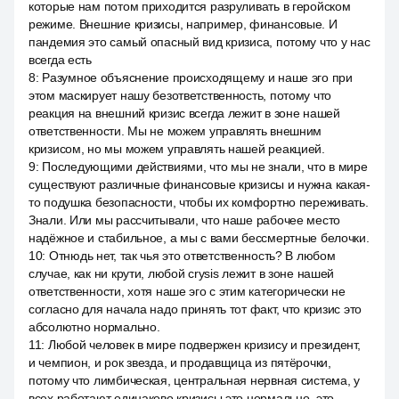
которые нам потом приходится разруливать в геройском
режиме. Внешние кризисы, например, финансовые. И
пандемия это самый опасный вид кризиса, потому что у нас
всегда есть
8
:
Разумное объяснение происходящему и наше эго при
этом маскирует нашу безответственность, потому что
реакция на внешний кризис всегда лежит в зоне нашей
ответственности. Мы не можем управлять внешним
кризисом, но мы можем управлять нашей реакцией.
9
:
Последующими действиями, что мы не знали, что в мире
существуют различные финансовые кризисы и нужна какая-
то подушка безопасности, чтобы их комфортно переживать.
Знали. Или мы рассчитывали, что наше рабочее место
надёжное и стабильное, а мы с вами бессмертные белочки.
10
:
Отнюдь нет, так чья это ответственность? В любом
случае, как ни крути, любой crysis лежит в зоне нашей
ответственности, хотя наше эго с этим категорически не
согласно для начала надо принять тот факт, что кризис это
абсолютно нормально.
11
:
Любой человек в мире подвержен кризису и президент,
и чемпион, и рок звезда, и продавщица из пятёрочки,
потому что лимбическая, центральная нервная система, у
всех работают одинаково кризисы это нормально, это