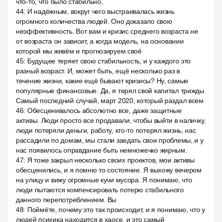
что-то, что было стабильно,
44
:
И надёжным, вокруг чего выстраивалась жизнь
огромного количества людей. Оно доказало свою
неэффективность. Вот вам и кризис среднего возраста не
от возраста он зависит, а когда модель, на основании
которой мы живём и прогнозируем своё
45
:
Будущее теряет свою стабильность, и у каждого это
разный возраст. И, может быть, ещё несколько раз в
течение жизни, какие ещё бывают кризисы? Ну, самые
популярные финансовые. Да, я терял свой капитал трижды.
Самый последний случай, март 2020, который раздал всем
46
:
Обесценивалось абсолютно все, даже защитные
активы. Люди просто все продавали, чтобы выйти в наличку,
люди потеряли деньги, работу, кто-то потерял жизнь, нас
рассадили по домам, мы стали заедать свои проблемы, и у
нас появилось оправдание быть немножечко жирным.
47
:
Я тоже закрыл несколько своих проектов, мои активы
обесценились, и я помню то состояние. Я выхожу вечером
на улицу и вижу огромные кучи мусора. Я понимаю, что
люди пытаются компенсировать потерю стабильного
данного перепотреблением. Вы
48
:
Поймёте, почему это так происходит, и я понимаю, что у
людей психика находится в хаосе, и это самый