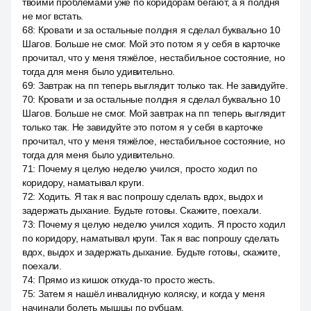
твоими проблемами уже по коридорам бегают, а я полдня
не мог встать.
68
:
Кровати и за остальные полдня я сделал буквально 10
Шагов. Больше не смог. Мой это потом я у себя в карточке
прочитал, что у меня тяжёлое, нестабильное состояние, но
тогда для меня было удивительно.
69
:
Завтрак на пп теперь выглядит только так. Не завидуйте.
70
:
Кровати и за остальные полдня я сделал буквально 10
Шагов. Больше не смог. Мой завтрак на пп теперь выглядит
только так. Не завидуйте это потом я у себя в карточке
прочитал, что у меня тяжёлое, нестабильное состояние, но
тогда для меня было удивительно.
71
:
Почему я целую неделю учился, просто ходил по
коридору, наматывал круги.
72
:
Ходить. Я так я вас попрошу сделать вдох, выдох и
задержать дыхание. Будьте готовы. Скажите, поехали.
73
:
Почему я целую неделю учился ходить. Я просто ходил
по коридору, наматывал круги. Так я вас попрошу сделать
вдох, выдох и задержать дыхание. Будьте готовы, скажите,
поехали.
74
:
Прямо из кишок откуда-то просто жесть.
75
:
Затем я нашёл инвалидную коляску, и когда у меня
начинали болеть мышцы по рубцам.