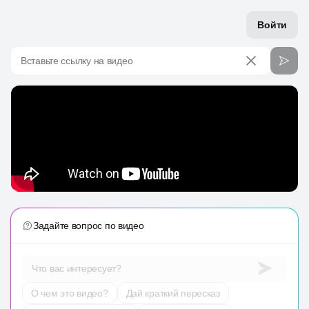
Войти
Вставьте ссылку на видео
Задайте вопрос по видео
Что вас интересует?
О чем это видео?
Дай краткий пересказ