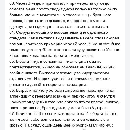
63
:
Через 3 недели принимал, и примерно за сутки до
осмотра меня просто сводит дикой болью настолько было
больно, что мне моментально свело мышцы брюшного
пресса, перехватило дыхание, и я просто не мог ни
вдохнуть, ни выдохнуть, ни сказать ни слова я вызвал.
64
:
Скорую помощь это вообще тема для отдельного
стендапа. Как я пытался выдавливать из себя слова скорая
помощь приехала примерно через 2 часа. У меня уже была
температура под 40, мне поставили кучу различных Уколов
и поставили диагноз панкреатит. Меня увезли.
65
:
В больничку, в больничке никакие диагнозы не
подтверждаются, ничего не помогает, ни анализы, ни узи,
вообще ничего. Вызвали заведующего хирургическим
отделением. И когда я уже все, я отключился, приняли
решение а давайте вскроем и посмотрим.
66
:
Вскрыли по итогу острый гангренозно порфира ивный
аппендицит с генерализованным перитонитом я очнулся
ночью от ощущения того, что попало что-то вязкое, липкое,
такое противное, брал одеяло, у меня было 5 дырок.
67
:
В животе из 3 торчали катетеры, и вот 1 оборвался, и я
залил себя собственной воспалительной жидкостью и
кровью. На следующий день мне хирург сказал, что ну, с