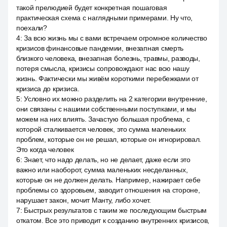
такой прелюдией будет конкретная пошаговая
практическая схема с наглядными примерами. Ну что,
поехали?
4
:
За всю жизнь мы с вами встречаем огромное количество
кризисов финансовые пандемии, внезапная смерть
близкого человека, внезапная болезнь, травмы, разводы,
потеря смысла, кризисы сопровождают нас всю нашу
жизнь. Фактически мы живём короткими перебежками от
кризиса до кризиса.
5
:
Условно их можно разделить на 2 категории внутренние,
они связаны с нашими собственными поступками, и мы
можем на них влиять. Зачастую большая проблема, с
которой сталкивается человек, это сумма маленьких
проблем, которые он не решал, которые он игнорировал.
Это когда человек
6
:
Знает, что надо делать, но не делает, даже если это
важно или наоборот, сумма маленьких несделанных,
которые он не должен делать. Например, нажирает себе
проблемы со здоровьем, заводит отношения на стороне,
нарушает закон, мочит Манту, либо хочет.
7
:
Быстрых результатов с таким же последующим быстрым
откатом. Все это приводит к созданию внутренних кризисов,