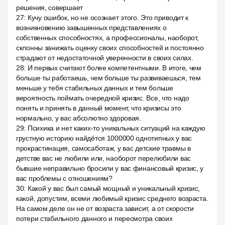
решения, совершает
27
:
Кучу ошибок, но не осознает этого. Это приводит к
возникновению завышенных представлениях о
собственных способностях, а профессионалы, наоборот,
склонны занижать оценку своих способностей и постоянно
страдают от недостаточной уверенности в своих силах.
28
:
И первых считают более компетентными. В итоге, чем
больше ты работаешь, чем больше ты развиваешься, тем
меньше у тебя стабильных данных и тем больше
вероятность поймать очередной кризис. Все, что надо
понять и принять в данный момент, что кризисы это
нормально, у вас абсолютно здоровая.
29
:
Психика и нет каких-то уникальных ситуаций на каждую
грустную историю найдётся 1000000 однотипных у вас
прокрастинация, самосаботаж, у вас детские травмы в
детстве вас не любили или, наоборот перелюбили вас
бывшие неправильно бросили у вас финансовый кризис, у
вас проблемы с отношениям?
30
:
Какой у вас был самый мощный и уникальный кризис,
какой, допустим, всеми любимый кризис среднего возраста.
На самом деле он не от возраста зависит, а от скорости
потери стабильного данного и пересмотра своих