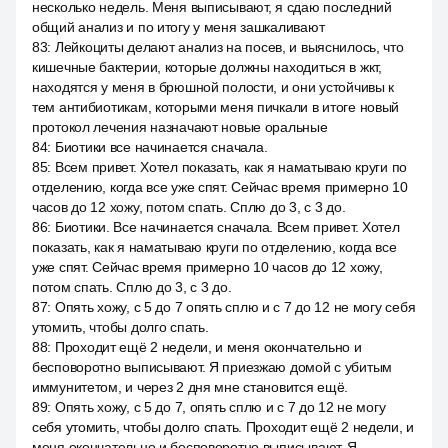
несколько недель. Меня выписывают, я сдаю последний
общий анализ и по итогу у меня зашкаливают
83
:
Лейкоциты делают анализ на посев, и выяснилось, что
кишечные бактерии, которые должны находиться в жкт,
находятся у меня в брюшной полости, и они устойчивы к
тем антибиотикам, которыми меня пичкали в итоге новый
протокол лечения назначают новые оральные
84
:
Биотики все начинается сначала.
85
:
Всем привет. Хотел показать, как я наматываю круги по
отделению, когда все уже спят. Сейчас время примерно 10
часов до 12 хожу, потом спать. Сплю до 3, с 3 до.
86
:
Биотики. Все начинается сначала. Всем привет. Хотел
показать, как я наматываю круги по отделению, когда все
уже спят. Сейчас время примерно 10 часов до 12 хожу,
потом спать. Сплю до 3, с 3 до.
87
:
Опять хожу, с 5 до 7 опять сплю и с 7 до 12 не могу себя
утомить, чтобы долго спать.
88
:
Проходит ещё 2 недели, и меня окончательно и
бесповоротно выписывают. Я приезжаю домой с убитым
иммунитетом, и через 2 дня мне становится ещё.
89
:
Опять хожу, с 5 до 7, опять сплю и с 7 до 12 не могу
себя утомить, чтобы долго спать. Проходит ещё 2 недели, и
меня окончательно и бесповоротно выписывают. Я