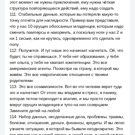
этот момент не нужны приключения, ему нужна чёткая
структура повторяющихся действий, ему надо создать
111
:
Стабильные данные, которые вы потеряли какую-то
точку отсчёта для наглядности. Пример вам представьте,
что у нас 10 орущих обоссанных младенцев, которым надо
сменить памперсы и накормить, а поскольку ноги у нас 2 и
ни 1 сиськи, как ни крутись, одновременно это сделать не
полу.
112
:
Получится. И тут наше эго начинает нагнетать. Ой, что
будет, ты не справишься. У тебя нет образования, у тебя
нет опыта, у тебя не хватает компетенции. Это все
американские агенты. Посмотри на страну, в которой мы
живём. Это все невротические отношения с твоими
родителями.
113
:
Это все созависимости. Вот во что человек верит туда
эго и нагнетает. От этого мы впадаем в стресс, в панику,
которая потом переходит в апатию, и мы просто сидим
вокруг орущих младенцев и тупо на них созерцаем.
Замените детей на любой
114
:
Набор данных, несделанные дела, проблемы, травмы,
болезни, отношения, деньги, финансы, кредиты. И вы легко
узнаете ситуацию, в которой вы бывали неоднократно. Это
все вводит нас в некий стресс, в некий хаос, в некий ступор.