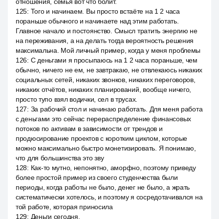
отношения, семья вот что болит.
125
:
Того и начинаем. Вы просто встаёте на 1 2 часа
пораньше обычного и начинаете над этим работать.
Главное начало и постоянство. Смысл тратить энергию не
на переживания, а на делать тогда вероятность решения
максимальна. Мой личный пример, когда у меня проблемы
126
:
С деньгами я просыпаюсь на 1 2 часа пораньше, чем
обычно, ничего не ем, не завтракаю, не отвлекаюсь никаких
социальных сетей, никаких звонков, никаких переговоров,
никаких отчётов, никаких планирований, вообще ничего,
просто тупо взял водички, сел в трусах.
127
:
За рабочий стол и начинаю работать. Для меня работа
с деньгами это сейчас перераспределение финансовых
потоков по активам в зависимости от трендов и
продюсирование проектов с коротким циклом, которые
можно максимально быстро монетизировать. Я понимаю,
что для большинства это зву
128
:
Как-то мутно, непонятно, аморфно, поэтому приведу
более простой пример из своего студенчества были
периоды, когда работы не было, денег не было, а жрать
систематически хотелось, и поэтому я сосредотачивался на
той работе, которая приносила
129
:
Деньги сегодня.