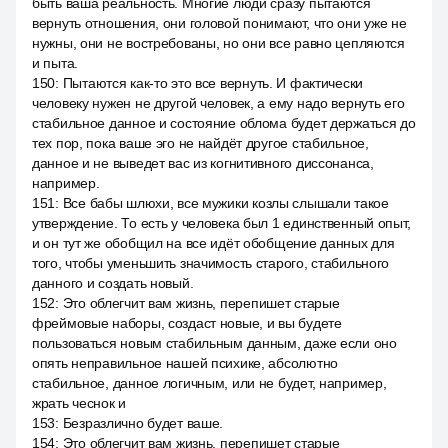
быть ваша реальность. Многие люди сразу пытаются
вернуть отношения, они головой понимают, что они уже не
нужны, они не востребованы, но они все равно цепляются
и пыта.
150
:
Пытаются как-то это все вернуть. И фактически
человеку нужен не другой человек, а ему надо вернуть его
стабильное данное и состояние облома будет держаться до
тех пор, пока ваше эго не найдёт другое стабильное,
данное и не выведет вас из когнитивного диссонанса,
например.
151
:
Все бабы шлюхи, все мужики козлы слышали такое
утверждение. То есть у человека был 1 единственный опыт,
и он тут же обобщил на все идёт обобщение данных для
того, чтобы уменьшить значимость старого, стабильного
данного и создать новый.
152
:
Это облегчит вам жизнь, перепишет старые
фреймовые наборы, создаст новые, и вы будете
пользоваться новым стабильным данным, даже если оно
опять неправильное нашей психике, абсолютно
стабильное, данное логичным, или не будет, например,
жрать чеснок и
153
:
Безразлично будет ваше.
154
:
Это облегчит вам жизнь, перепишет старые