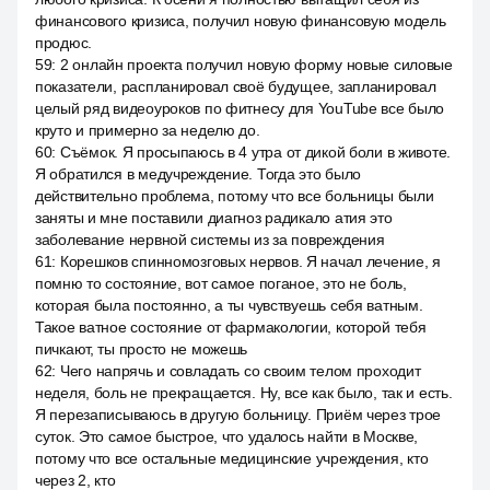
финансового кризиса, получил новую финансовую модель
продюс.
59
:
2 онлайн проекта получил новую форму новые силовые
показатели, распланировал своё будущее, запланировал
целый ряд видеоуроков по фитнесу для YouTube все было
круто и примерно за неделю до.
60
:
Съёмок. Я просыпаюсь в 4 утра от дикой боли в животе.
Я обратился в медучреждение. Тогда это было
действительно проблема, потому что все больницы были
заняты и мне поставили диагноз радикало атия это
заболевание нервной системы из за повреждения
61
:
Корешков спинномозговых нервов. Я начал лечение, я
помню то состояние, вот самое поганое, это не боль,
которая была постоянно, а ты чувствуешь себя ватным.
Такое ватное состояние от фармакологии, которой тебя
пичкают, ты просто не можешь
62
:
Чего напрячь и совладать со своим телом проходит
неделя, боль не прекращается. Ну, все как было, так и есть.
Я перезаписываюсь в другую больницу. Приём через трое
суток. Это самое быстрое, что удалось найти в Москве,
потому что все остальные медицинские учреждения, кто
через 2, кто