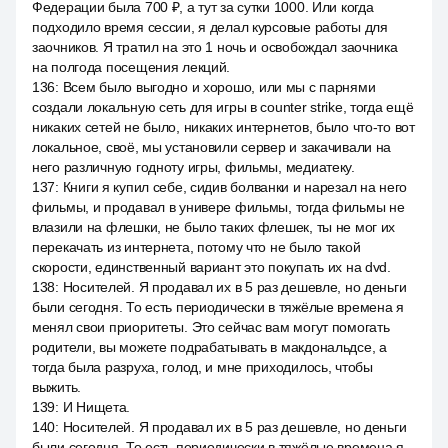
Федерации была 700 ₽, а тут за сутки 1000. Или когда
подходило время сессии, я делал курсовые работы для
заочников. Я тратил на это 1 ночь и освобождал заочника
на полгода посещения лекций.
136
:
Всем было выгодно и хорошо, или мы с парнями
создали локальную сеть для игры в counter strike, тогда ещё
никаких сетей не было, никаких интернетов, было что-то вот
локальное, своё, мы установили сервер и закачивали на
него различную годноту игры, фильмы, медиатеку.
137
:
Книги я купил себе, сидив болванки и нарезал на него
фильмы, и продавал в универе фильмы, тогда фильмы не
влазили на флешки, не было таких флешек, ты не мог их
перекачать из интернета, потому что не было такой
скорости, единственный вариант это покупать их на dvd.
138
:
Носителей. Я продавал их в 5 раз дешевле, но деньги
были сегодня. То есть периодически в тяжёлые времена я
менял свои приоритеты. Это сейчас вам могут помогать
родители, вы можете подрабатывать в макдональдсе, а
тогда была разруха, голод, и мне приходилось, чтобы
выжить.
139
:
И Нищета.
140
:
Носителей. Я продавал их в 5 раз дешевле, но деньги
были сегодня. То есть периодически в тяжёлые времена я