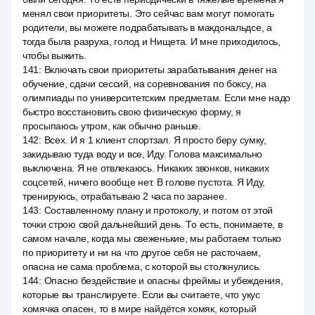
менял свои приоритеты. Это сейчас вам могут помогать
родители, вы можете подрабатывать в макдональдсе, а
тогда была разруха, голод и Нищета. И мне приходилось,
чтобы выжить.
141
:
Включать свои приоритеты зарабатывания денег на
обучение, сдачи сессий, на соревнования по боксу, на
олимпиады по университетским предметам. Если мне надо
быстро восстановить свою физическую форму, я
просыпаюсь утром, как обычно раньше.
142
:
Всех. И я 1 клиент спортзал. Я просто беру сумку,
закидываю туда воду и все, Иду. Голова максимально
выключена. Я не отвлекаюсь. Никаких звонков, никаких
соцсетей, ничего вообще нет. В голове пустота. Я Иду,
тренируюсь, отрабатываю 2 часа по заранее.
143
:
Составленному плану и протоколу, и потом от этой
точки строю свой дальнейший день. То есть, понимаете, в
самом начале, когда мы свеженькие, мы работаем только
по приоритету и ни на что другое себя не расточаем,
опасна не сама проблема, с которой вы столкнулись.
144
:
Опасно бездействие и опасны фреймы и убеждения,
которые вы транслируете. Если вы считаете, что укус
хомячка опасен, то в мире найдётся хомяк, который