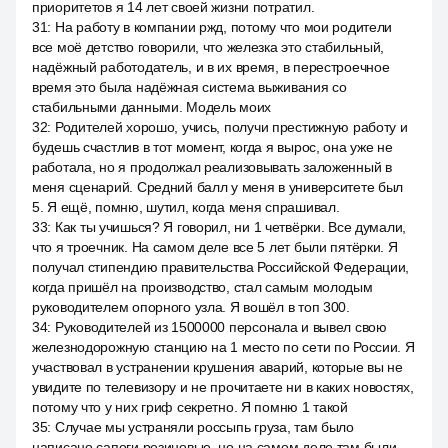
приоритетов я 14 лет своей жизни потратил.
31
:
На работу в компании ржд, потому что мои родители
все моё детство говорили, что железка это стабильный,
надёжный работодатель, и в их время, в перестроечное
время это была надёжная система выживания со
стабильными данными. Модель моих
32
:
Родителей хорошо, учись, получи престижную работу и
будешь счастлив в тот момент, когда я вырос, она уже не
работала, но я продолжал реализовывать заложенный в
меня сценарий. Средний балл у меня в университете был
5. Я ещё, помню, шутил, когда меня спрашивал.
33
:
Как ты учишься? Я говорил, ни 1 четвёрки. Все думали,
что я троечник. На самом деле все 5 лет были пятёрки. Я
получал стипендию правительства Российской Федерации,
когда пришёл на производство, стал самым молодым
руководителем опорного узла. Я вошёл в топ 300.
34
:
Руководителей из 1500000 персонала и вывел свою
железнодорожную станцию на 1 место по сети по России. Я
участвовал в устранении крушения аварий, которые вы не
увидите по телевизору и не прочитаете ни в каких новостях,
потому что у них гриф секретно. Я помню 1 такой
35
:
Случае мы устраняли россыпь груза, там было
написано сапоги резиновые, но на самом деле там были