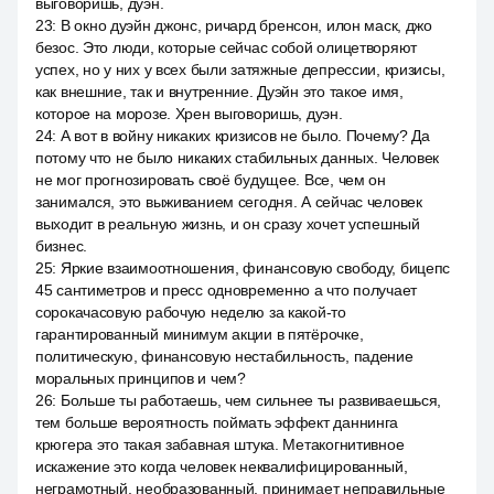
выговоришь, дуэн.
23
:
В окно дуэйн джонс, ричард бренсон, илон маск, джо
безос. Это люди, которые сейчас собой олицетворяют
успех, но у них у всех были затяжные депрессии, кризисы,
как внешние, так и внутренние. Дуэйн это такое имя,
которое на морозе. Хрен выговоришь, дуэн.
24
:
А вот в войну никаких кризисов не было. Почему? Да
потому что не было никаких стабильных данных. Человек
не мог прогнозировать своё будущее. Все, чем он
занимался, это выживанием сегодня. А сейчас человек
выходит в реальную жизнь, и он сразу хочет успешный
бизнес.
25
:
Яркие взаимоотношения, финансовую свободу, бицепс
45 сантиметров и пресс одновременно а что получает
сорокачасовую рабочую неделю за какой-то
гарантированный минимум акции в пятёрочке,
политическую, финансовую нестабильность, падение
моральных принципов и чем?
26
:
Больше ты работаешь, чем сильнее ты развиваешься,
тем больше вероятность поймать эффект даннинга
крюгера это такая забавная штука. Метакогнитивное
искажение это когда человек неквалифицированный,
неграмотный, необразованный, принимает неправильные