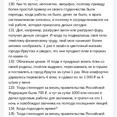
130
:
Как-то мутно, непонятно, аморфно, поэтому приведу
более простой пример из своего студенчества были
периоды, когда работы не было, денег не было, а жрать
систематически хотелось, и поэтому я сосредотачивался на
той работе, которая приносила деньги сегодня.
131
:
Дня, например, разгрузил вагон или разгрузил фуру,
получил деньги сегодня. И когда ты подвергаешь своё тело
тяжёлому физическому труду, твой мозг начинает более
активно соображать. 1 раз я зашёл в цветочный магазин
города Иркутска и увидел, что они продают ёлки в горшках
по каким-то
132
:
Облачным ценам. И тогда я придумал возить ёлки со
своей родины, посёлок выдрино, пересаживать их в горшки
и поставлять в город Иркутск за сутки 1 раз. Мне комфортно
удавалось перевозить 4 ёлки, я сдавал их по 1 000 ₽ за 4
штуки у меня
133
:
Тогда стипендия за месяц правительства Российской
Федерации была 700 ₽, а тут за сутки 1000 или сессии я
делал курсовые работы для заочников, я тратил на это 1
ночь и освобождал заочника на полгода посещения лекций.
134
:
Когда подходило время?
135
:
Тогда стипендия за месяц правительства Российской