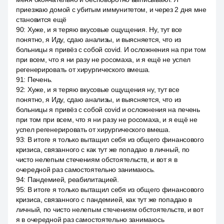
приезжаю домой с убитым иммунитетом, и через 2 дня мне
становится ещё
90
:
Хуже, и я теряю вкусовые ощущения. Ну, тут все
понятно, я Иду, сдаю анализы, и выясняется, что из
больницы я привёз с собой covid. И осложнения на при том
при всем, что я ни разу не росомаха, и я ещё не успел
регенерировать от хирургического вмеша.
91
:
Печень.
92
:
Хуже, и я теряю вкусовые ощущения ну, тут все
понятно, я Иду, сдаю анализы, и выясняется, что из
больницы я привёз с собой covid и осложнения на печень
при том при всем, что я ни разу не росомаха, и я ещё не
успел регенерировать от хирургического вмеша.
93
:
В итоге я только вытащил себя из общего финансового
кризиса, связанного с как тут же попадаю в личный, по
чисто нелепым стечениям обстоятельств, и вот я в
очередной раз самостоятельно занимаюсь.
94
:
Пандемией, реабилитацией.
95
:
В итоге я только вытащил себя из общего финансового
кризиса, связанного с пандемией, как тут же попадаю в
личный, по чисто нелепым стечениям обстоятельств, и вот
я в очередной раз самостоятельно занимаюсь