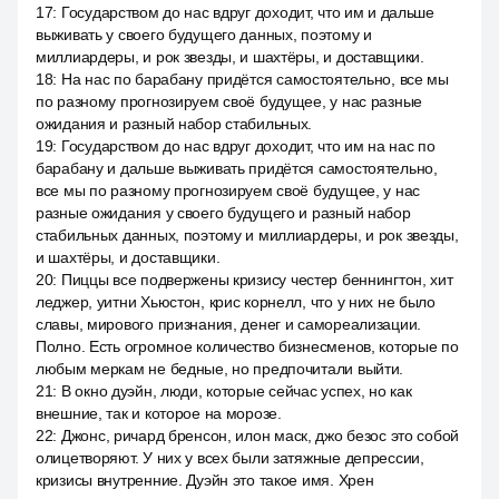
17
:
Государством до нас вдруг доходит, что им и дальше
выживать у своего будущего данных, поэтому и
миллиардеры, и рок звезды, и шахтёры, и доставщики.
18
:
На нас по барабану придётся самостоятельно, все мы
по разному прогнозируем своё будущее, у нас разные
ожидания и разный набор стабильных.
19
:
Государством до нас вдруг доходит, что им на нас по
барабану и дальше выживать придётся самостоятельно,
все мы по разному прогнозируем своё будущее, у нас
разные ожидания у своего будущего и разный набор
стабильных данных, поэтому и миллиардеры, и рок звезды,
и шахтёры, и доставщики.
20
:
Пиццы все подвержены кризису честер беннингтон, хит
леджер, уитни Хьюстон, крис корнелл, что у них не было
славы, мирового признания, денег и самореализации.
Полно. Есть огромное количество бизнесменов, которые по
любым меркам не бедные, но предпочитали выйти.
21
:
В окно дуэйн, люди, которые сейчас успех, но как
внешние, так и которое на морозе.
22
:
Джонс, ричард бренсон, илон маск, джо безос это собой
олицетворяют. У них у всех были затяжные депрессии,
кризисы внутренние. Дуэйн это такое имя. Хрен