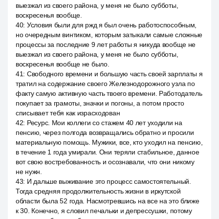
выезжал из своего района, у меня не было субботы,
воскресенья вообще.
40
:
Условия были для ржд я был очень работоспособным,
но очередным винтиком, которым затыкали самые сложные
процессы за последние 9 лет работы я никуда вообще не
выезжал из своего района, у меня не было субботы,
воскресенья вообще не было.
41
:
Свободного времени и большую часть своей зарплаты я
тратил на содержание своего Железнодорожного узла по
факту самую активную часть твоего времени. Работодатель
покупает за грамоты, значки и погоны, а потом просто
списывает тебя как израсходован
42
:
Ресурс. Мои коллеги со стажем 40 лет уходили на
пенсию, через полгода возвращались обратно и просили
материальную помощь. Мужики, все, кто уходил на пенсию,
в течение 1 года умирали. Они теряли стабильное, данное
вот свою востребованность и осознавали, что они никому
не нужн.
43
:
И дальше выживание это процесс самостоятельный.
Тогда средняя продолжительность жизни в иркутской
области была 52 года. Насмотревшись на все на это ближе
к 30. Конечно, я словил печальки и депрессушки, потому