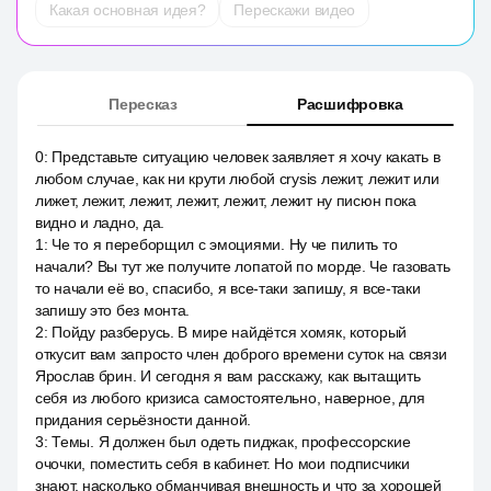
Какая основная идея?
Перескажи видео
Пересказ
Расшифровка
0
:
Представьте ситуацию человек заявляет я хочу какать в
любом случае, как ни крути любой crysis лежит, лежит или
лижет, лежит, лежит, лежит, лежит, лежит ну писюн пока
видно и ладно, да.
1
:
Че то я переборщил с эмоциями. Ну че пилить то
начали? Вы тут же получите лопатой по морде. Че газовать
то начали её во, спасибо, я все-таки запишу, я все-таки
запишу это без монта.
2
:
Пойду разберусь. В мире найдётся хомяк, который
откусит вам запросто член доброго времени суток на связи
Ярослав брин. И сегодня я вам расскажу, как вытащить
себя из любого кризиса самостоятельно, наверное, для
придания серьёзности данной.
3
:
Темы. Я должен был одеть пиджак, профессорские
очочки, поместить себя в кабинет. Но мои подписчики
знают, насколько обманчивая внешность и что за хорошей