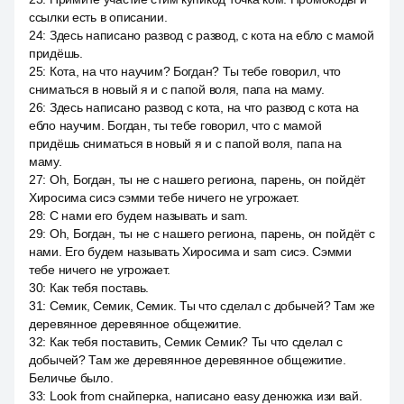
ссылки есть в описании.
24
:
Здесь написано развод с развод, с кота на ебло с мамой
придёшь.
25
:
Кота, на что научим? Богдан? Ты тебе говорил, что
сниматься в новый я и с папой воля, папа на маму.
26
:
Здесь написано развод с кота, на что развод с кота на
ебло научим. Богдан, ты тебе говорил, что с мамой
придёшь сниматься в новый я и с папой воля, папа на
маму.
27
:
Oh, Богдан, ты не с нашего региона, парень, он пойдёт
Хиросима сисэ сэмми тебе ничего не угрожает.
28
:
С нами его будем называть и sam.
29
:
Oh, Богдан, ты не с нашего региона, парень, он пойдёт с
нами. Его будем называть Хиросима и sam сисэ. Сэмми
тебе ничего не угрожает.
30
:
Как тебя поставь.
31
:
Семик, Семик, Семик. Ты что сделал с добычей? Там же
деревянное деревянное общежитие.
32
:
Как тебя поставить, Семик Семик? Ты что сделал с
добычей? Там же деревянное деревянное общежитие.
Беличье было.
33
:
Look from снайперка, написано easy денюжка изи вай.