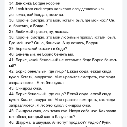
34
:
Денюжка Богдан носочки.
35
:
Look from снайперка написано easy денюжка изи
денюжка, вай Богдан, носочки.
36
:
Короче, смотрю, это мой, кстати, был, где мой нос? Он,
о, банечка, а Богдан?
37
:
Любимый прикол, ну, ложись.
38
:
Короче, смотрю, это мой любимый прикол, кстати, был.
Где мой нос? Он, о, банечка. А ну ложись, Богдан.
39
:
Борис какой оставит в беде?
40
:
Бенель ый, не Борис бенель ый.
41
:
Борис, какой бенель ый не оставит в беде Борис бенель
ый?
42
:
Борис бенель ый, где лицо? Езжай сюда, езжай сюда,
кукол. Кстати, аккуратно. Мне нравится смотреть, как люди
заправляются. Я люблю кукол.
43
:
Синдром очка.
44
:
Борис бенель ый, где лицо? Езжай сюда, езжай сюда,
кукол. Кстати, аккуратно. Мне нравится смотреть, как люди
заправляются. Я люблю кукол, синдром очка.
45
:
Синдром очка, лох точка кал. Нихуя себе нос. Как звали
оленёнка, который санта Клаус, что?
46
:
Шаурма, а шаурма. А что тут продают? Радио? Купи,