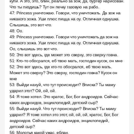
купи. А это, это, блин, реально за зож, да, бургер нарисован.
Что ты пиздишь? Тут он печку газовую на рабо.
47
:
Princess уничтожаю. Говори, что уничтожать. Да зож на
никакого зожа. Уши плюс пицца на оу. Отличная однушка.
Слышишь, это вот что.
48
:
Оо.
49
:
Princess уничтожаю. Говори что уничтожать да зож на
никакого зожа. Уши плюс пицца на оу. Отличная однушка.
Оо, слышишь это вот что.
50
:
Это вот здесь, где может это сверху, это сверху говна.
51
:
Кто-то обосрался, еб твою мать, господин кусок, он мне
52
:
Это вот здесь, где кто-то обосрался, еб твою мать.
Может это сверху? Это сверху, господин говна? Кусок он
мне
53
:
Выйди нахуй, что тут происходит? Вписка? Ты маму
ударил этот? Ой, ой, ой.
54
:
Я тоже хотел. Это кратос, Бог, Бог андроидов. Сейчас
каких андроидов, энциклопедий, детский сыр?
55
:
Выйди нахуй. Что тут происходит? Вписка? Ты маму
ударил? Я тоже хотел это этот, ой, ой, ой, кратос, Бог, Бог
андроидов. Сейчас каких андроидов, энциклопедий,
детский сыр?
56
:
Молотья какой ужас, еблан.