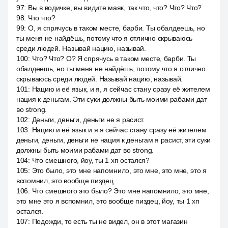
97
:
Вы в водичке, вы видите маяк, так что, что? Что? Что?
98
:
Что что?
99
:
О, я спрячусь в таком месте, барби. Ты обалдеешь, но
ты меня не найдёшь, потому что я отлично скрываюсь
среди людей. Называй нацию, называй.
100
:
Что? Что? О? Я спрячусь в таком месте, барби. Ты
обалдеешь, но ты меня не найдёшь, потому что я отлично
скрываюсь среди людей. Называй нацию, называй.
101
:
Нацию и её язык, и я, я сейчас стану сразу её жителем
нация к деньгам. Эти суки должны быть моими рабами дат
во strong.
102
:
Деньги, деньги, деньги не я расист.
103
:
Нацию и её язык и я я сейчас стану сразу её жителем
деньги, деньги, деньги не нация к деньгам я расист, эти суки
должны быть моими рабами дат во strong.
104
:
Что смешного, йоу, ты 1 хп остался?
105
:
Это было, это мне напомнило, это мне, это мне, это я
вспомнил, это вообще пиздец.
106
:
Что смешного это было? Это мне напомнило, это мне,
это мне это я вспомнил, это вообще пиздец, йоу, ты 1 хп
остался.
107
:
Подожди, то есть ты не видел, он в этот магазин