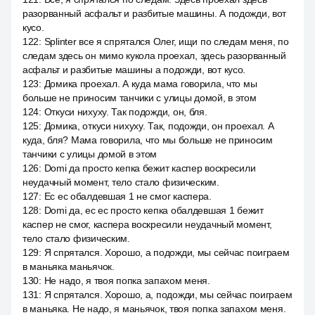
разорванный асфальт и разбитые машины. А подожди, вот
кусо.
122
:
Splinter все я спрятался Олег, ищи по следам меня, по
следам здесь он мимо кукола проехал, здесь разорванный
асфальт и разбитые машины а подожди, вот кусо.
123
:
Домика проехал. А куда мама говорила, что мы
больше не приносим танчики с улицы домой, в этом
124
:
Откуси нихуху. Так подожди, он, бля.
125
:
Домика, откуси нихуху. Так, подожди, он проехал. А
куда, бля? Мама говорила, что мы больше не приносим
танчики с улицы домой в этом
126
:
Domi да просто кепка бежит каспер воскресили
неудачный момент, тело стало физическим.
127
:
Ес ес обалдевшая 1 не смог каспера.
128
:
Domi да, ес ес просто кепка обалдевшая 1 бежит
каспер не смог, каспера воскресили неудачный момент,
тело стало физическим.
129
:
Я спрятался. Хорошо, а подожди, мы сейчас поиграем
в маньяка маньячок.
130
:
Не надо, я твоя попка запахом меня.
131
:
Я спрятался. Хорошо, а, подожди, мы сейчас поиграем
в маньяка. Не надо, я маньячок, твоя попка запахом меня.