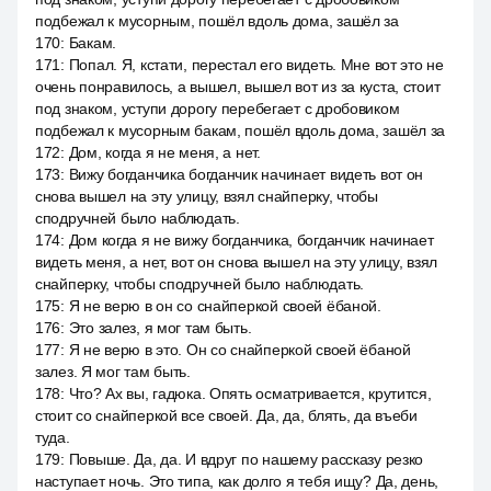
подбежал к мусорным, пошёл вдоль дома, зашёл за
170
:
Бакам.
171
:
Попал. Я, кстати, перестал его видеть. Мне вот это не
очень понравилось, а вышел, вышел вот из за куста, стоит
под знаком, уступи дорогу перебегает с дробовиком
подбежал к мусорным бакам, пошёл вдоль дома, зашёл за
172
:
Дом, когда я не меня, а нет.
173
:
Вижу богданчика богданчик начинает видеть вот он
снова вышел на эту улицу, взял снайперку, чтобы
сподручней было наблюдать.
174
:
Дом когда я не вижу богданчика, богданчик начинает
видеть меня, а нет, вот он снова вышел на эту улицу, взял
снайперку, чтобы сподручней было наблюдать.
175
:
Я не верю в он со снайперкой своей ёбаной.
176
:
Это залез, я мог там быть.
177
:
Я не верю в это. Он со снайперкой своей ёбаной
залез. Я мог там быть.
178
:
Что? Ах вы, гадюка. Опять осматривается, крутится,
стоит со снайперкой все своей. Да, да, блять, да въеби
туда.
179
:
Повыше. Да, да. И вдруг по нашему рассказу резко
наступает ночь. Это типа, как долго я тебя ищу? Да, день,