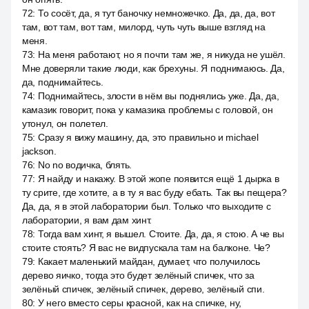
72
:
То сосёт, да, я тут баночку немножечко. Да, да, да, вот
там, вот там, вот там, милорд, чуть чуть выше взгляд на
меня.
73
:
На меня работают, но я почти там же, я никуда не ушёл.
Мне доверяли такие люди, как брехуны. Я поднимаюсь. Да,
да, поднимайтесь.
74
:
Поднимайтесь, злости в нём вы поднялись уже. Да, да,
камазик говорит, пока у камазика проблемы с головой, он
утонул, он полетел.
75
:
Сразу я вижу машину, да, это правильно и michael
jackson.
76
:
No no водичка, блять.
77
:
Я найду и накажу. В этой жопе появится ещё 1 дырка в
ту срите, где хотите, а в ту я вас буду ебать. Так вы пещера?
Да, да, я в этой лаборатории был. Только что выходите с
лаборатории, я вам дам хинт.
78
:
Тогда вам хинт, я вышел. Стоите. Да, да, я стою. А че вы
стоите стоять? Я вас не видпускала там на балконе. Че?
79
:
Какает маленький майдан, думает, что получилось
дерево яичко, тогда это будет зелёный спичек, что за
зелёный спичек, зелёный спичек, дерево, зелёный спи.
80
:
У него вместо серы красной, как на спичке, ну,