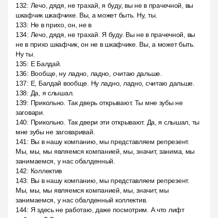
132
:
Лечо, дядя, не трахай, я буду, вы не в прачечной, вы
шкафчик шкафчике. Вы, а может быть. Ну, ты.
133
:
Не в прихо, он, не в
134
:
Лечо, дядя, не трахай. Я буду. Вы не в прачечной, вы
не в прихо шкафчик, он не в шкафчике. Вы, а может быть.
Ну ты.
135
:
Е Балдай.
136
:
Вообще, ну ладно, ладно, считаю дальше.
137
:
Е, Балдай вообще. Ну ладно, ладно, считаю дальше.
138
:
Да, я слышал.
139
:
Прикольно. Так дверь открывают. Ты мне зубы не
заговари.
140
:
Прикольно. Так двери эти открывают. Да, я слышал, ты
мне зубы не заговаривай.
141
:
Вы в нашу компанию, мы представляем репрезент.
Мы, мы, мы являемся компанией, мы, значит, занима, мы
занимаемся, у нас обалденный.
142
:
Коллектив
143
:
Вы в нашу компанию, мы представляем репрезент.
Мы, мы, мы являемся компанией, мы, значит, мы
занимаемся, у нас обалденный коллектив.
144
:
Я здесь не работаю, даже посмотрим. А что лифт