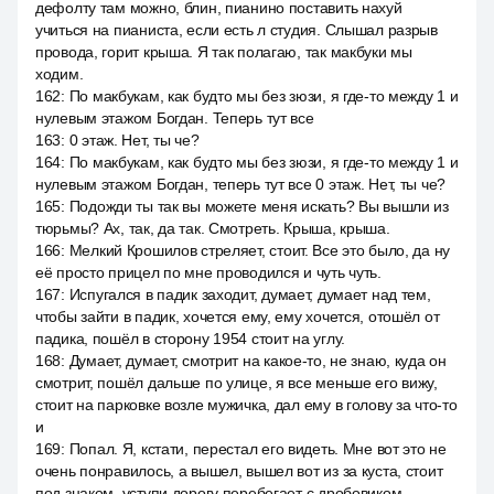
дефолту там можно, блин, пианино поставить нахуй
учиться на пианиста, если есть л студия. Слышал разрыв
провода, горит крыша. Я так полагаю, так макбуки мы
ходим.
162
:
По макбукам, как будто мы без зюзи, я где-то между 1 и
нулевым этажом Богдан. Теперь тут все
163
:
0 этаж. Нет, ты че?
164
:
По макбукам, как будто мы без зюзи, я где-то между 1 и
нулевым этажом Богдан, теперь тут все 0 этаж. Нет, ты че?
165
:
Подожди ты так вы можете меня искать? Вы вышли из
тюрьмы? Ах, так, да так. Смотреть. Крыша, крыша.
166
:
Мелкий Крошилов стреляет, стоит. Все это было, да ну
её просто прицел по мне проводился и чуть чуть.
167
:
Испугался в падик заходит, думает, думает над тем,
чтобы зайти в падик, хочется ему, ему хочется, отошёл от
падика, пошёл в сторону 1954 стоит на углу.
168
:
Думает, думает, смотрит на какое-то, не знаю, куда он
смотрит, пошёл дальше по улице, я все меньше его вижу,
стоит на парковке возле мужичка, дал ему в голову за что-то
и
169
:
Попал. Я, кстати, перестал его видеть. Мне вот это не
очень понравилось, а вышел, вышел вот из за куста, стоит
под знаком, уступи дорогу перебегает с дробовиком