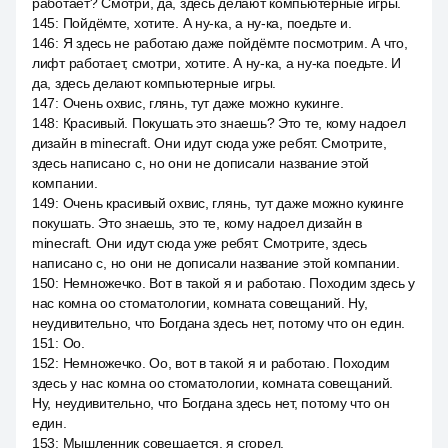
работает? Смотри, да, здесь делают компьютерные игры.
145
:
Пойдёмте, хотите. А ну-ка, а ну-ка, поедьте и.
146
:
Я здесь не работаю даже пойдёмте посмотрим. А что,
лифт работает, смотри, хотите. А ну-ка, а ну-ка поедьте. И
да, здесь делают компьютерные игры.
147
:
Очень охвис, глянь, тут даже можно кукинге.
148
:
Красивый. Покушать это знаешь? Это те, кому надоел
дизайн в minecraft. Они идут сюда уже ребят. Смотрите,
здесь написано с, но они не дописали название этой
компании.
149
:
Очень красивый охвис, глянь, тут даже можно кукинге
покушать. Это знаешь, это те, кому надоел дизайн в
minecraft. Они идут сюда уже ребят. Смотрите, здесь
написано с, но они не дописали название этой компании.
150
:
Немножечко. Вот в такой я и работаю. Походим здесь у
нас комна оо стоматологии, комната совещаний. Ну,
неудивительно, что Богдана здесь нет, потому что он един.
151
:
Оо.
152
:
Немножечко. Оо, вот в такой я и работаю. Походим
здесь у нас комна оо стоматологии, комната совещаний.
Ну, неудивительно, что Богдана здесь нет, потому что он
един.
153
:
Мышленник совещается, я сгорел.