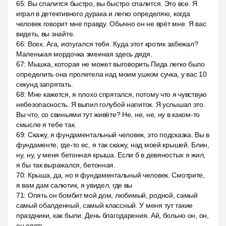
65
:
Вы спалится быстро, вы быстро спалится. Это все. Я
играл в детективного дурака и легко определяю, когда
человек говорит мне правду. Обычно он не врёт мне. Я вас
видеть, вы знайте.
66
:
Всех. Ага, испугался тебя. Куда этот кротик забежал?
Маленькая мордочка змеиная здесь дядя.
67
:
Мышка, которая не может выговорить Пида легко было
определить она пролетела над моим ушком сучка, у вас 10
секунд запрятать.
68
:
Мне кажется, я плохо спрятался, потому что я чувствую
небезопасность. Я выпил голубой напиток. Я услышал это.
Вы что, со свиньями тут живёте? Не, не, не, ну в каком-то
смысле я тебе так.
69
:
Скажу, я фундаментальный человек, это подсказка. Вы в
фундаменте, где-то ес, я так скажу, над моей крышей. Блин,
ну, ну, у меня бетонная крыша. Если б в девяностых я жил,
я бы так выражался, бетонная.
70
:
Крыша, да, но я фундаментальный человек. Смотрите,
я вам дам салютик, я увидел, где вы
71
:
Опять он бомбит мой дом, любимый, родной, самый
самый обалденный, самый классный. У меня тут такие
праздники, как были. День благодарения. Ай, больно он, он,
он опять.