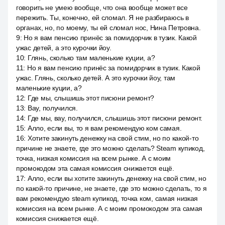
говорить не умею вообще, что она вообще может все
пережить. Ты, конечно, ей сломал. Я не разбираюсь в
органах, но, по моему, ты ей сломал нос, Нина Петровна.
9
:
Но я вам пенсию принёс за помидорчик в тузик. Какой
ужас детей, а это курочки йоу.
10
:
Глянь, сколько там маленькие куции, а?
11
:
Но я вам пенсию принёс за помидорчик в тузик. Какой
ужас. Глянь, сколько детей. А это курочки йоу, там
маленькие куции, а?
12
:
Где мы, слышишь этот писюни ремонт?
13
:
Вау, получился.
14
:
Где мы, вау, получился, слышишь этот писюни ремонт.
15
:
Алло, если вы, то я вам рекомендую ком самая.
16
:
Хотите закинуть денежку на свой стим, но по какой-то
причине не знаете, где это можно сделать? Steam купикод,
точка, низкая комиссия на всем рынке. А с моим
промокодом эта самая комиссия снижается ещё.
17
:
Алло, если вы хотите закинуть денежку на свой стим, но
по какой-то причине, не знаете, где это можно сделать, то я
вам рекомендую steam купикод, точка ком, самая низкая
комиссия на всем рынке. А с моим промокодом эта самая
комиссия снижается ещё.