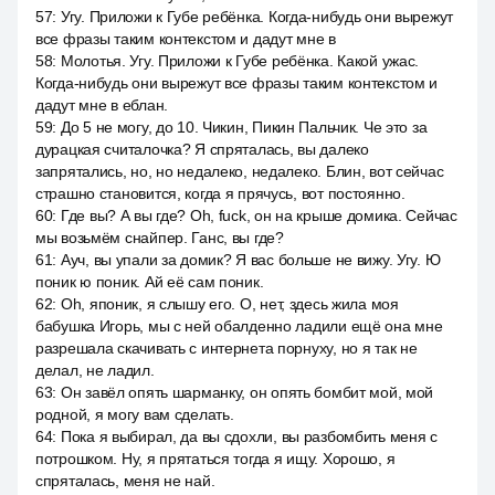
57
:
Угу. Приложи к Губе ребёнка. Когда-нибудь они вырежут
все фразы таким контекстом и дадут мне в
58
:
Молотья. Угу. Приложи к Губе ребёнка. Какой ужас.
Когда-нибудь они вырежут все фразы таким контекстом и
дадут мне в еблан.
59
:
До 5 не могу, до 10. Чикин, Пикин Пальчик. Че это за
дурацкая считалочка? Я спряталась, вы далеко
запрятались, но, но недалеко, недалеко. Блин, вот сейчас
страшно становится, когда я прячусь, вот постоянно.
60
:
Где вы? А вы где? Oh, fuck, он на крыше домика. Сейчас
мы возьмём снайпер. Ганс, вы где?
61
:
Ауч, вы упали за домик? Я вас больше не вижу. Угу. Ю
поник ю поник. Ай её сам поник.
62
:
Oh, японик, я слышу его. О, нет, здесь жила моя
бабушка Игорь, мы с ней обалденно ладили ещё она мне
разрешала скачивать с интернета порнуху, но я так не
делал, не ладил.
63
:
Он завёл опять шарманку, он опять бомбит мой, мой
родной, я могу вам сделать.
64
:
Пока я выбирал, да вы сдохли, вы разбомбить меня с
потрошком. Ну, я прятаться тогда я ищу. Хорошо, я
спряталась, меня не най.