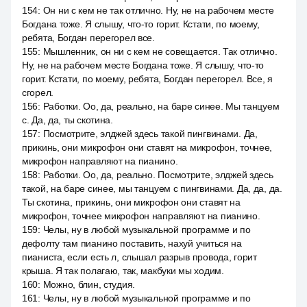
154
:
Он ни с кем не так отлично. Ну, не на рабочем месте
Богдана тоже. Я слышу, что-то горит. Кстати, по моему,
ребята, Богдан перегорел все.
155
:
Мышленник, он ни с кем не совещается. Так отлично.
Ну, не на рабочем месте Богдана тоже. Я слышу, что-то
горит. Кстати, по моему, ребята, Богдан перегорел. Все, я
сгорел.
156
:
Работки. Оо, да, реально, на баре синее. Мы танцуем
с. Да, да, ты скотина.
157
:
Посмотрите, элджей здесь такой пингвинами. Да,
прикинь, они микрофон они ставят на микрофон, точнее,
микрофон направляют на пианино.
158
:
Работки. Оо, да, реально. Посмотрите, элджей здесь
такой, на баре синее, мы танцуем с пингвинами. Да, да, да.
Ты скотина, прикинь, они микрофон они ставят на
микрофон, точнее микрофон направляют на пианино.
159
:
Челы, ну в любой музыкальной программе и по
дефолту там пианино поставить, нахуй учиться на
пианиста, если есть л, слышал разрыв провода, горит
крыша. Я так полагаю, так, макбуки мы ходим.
160
:
Можно, блин, студия.
161
:
Челы, ну в любой музыкальной программе и по