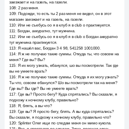
заезжает и на газель, на газели.
108
:
2 раз меня.
109
:
Подожди, то есть ты 2 раз меня не видел, он в этот
магазин заезжает и на газель, на газели.
110
:
Или не съебусь оо я в клуб я в club o практикуется.
111
:
Богдан, аккуратно, тут мужчина.
112
:
Или не съебусь оо я в клуб я в club o Богдан аккуратно
тут мужчина практикуется.
113
:
Я нашёл вас, Богдан 3 4 98, 541258 1001000.
114
:
Я ж не получаю такие суммы. Откуда ты, что совсем на
меня? Где вы? Вы?
115
:
Я их могу узнать, ебанулся, шо вы посмотрели. Так где
вы не умеете врать?
116
:
Я ж не получаю такие суммы. Откуда я их могу узнать?
Ты что, совсем ебанулся? Шо вы посмотрели так на меня?
Где вы? Вы где? Вы не умеете врать?
117
:
Где вы? Просто бегу? Куда спрятались? Вы сказали, я
подхожу к ночному клубу, правильно?
118
:
Я, блять, а вы что?
119
:
Где вы? Я просто бегу, блять. А вы куда спрятались?
Вы сказали, я подхожу к ночному клубу, правильно что?
120
:
Splinter Олег ищи по следам меня он мимо кукола.
121
:
Все, я спрятался по следам. Здесь проехал здесь