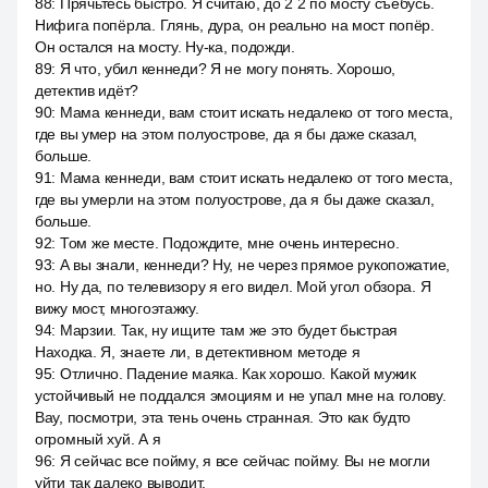
88
:
Прячьтесь быстро. Я считаю, до 2 2 по мосту съебусь.
Нифига попёрла. Глянь, дура, он реально на мост попёр.
Он остался на мосту. Ну-ка, подожди.
89
:
Я что, убил кеннеди? Я не могу понять. Хорошо,
детектив идёт?
90
:
Мама кеннеди, вам стоит искать недалеко от того места,
где вы умер на этом полуострове, да я бы даже сказал,
больше.
91
:
Мама кеннеди, вам стоит искать недалеко от того места,
где вы умерли на этом полуострове, да я бы даже сказал,
больше.
92
:
Том же месте. Подождите, мне очень интересно.
93
:
А вы знали, кеннеди? Ну, не через прямое рукопожатие,
но. Ну да, по телевизору я его видел. Мой угол обзора. Я
вижу мост, многоэтажку.
94
:
Марзии. Так, ну ищите там же это будет быстрая
Находка. Я, знаете ли, в детективном методе я
95
:
Отлично. Падение маяка. Как хорошо. Какой мужик
устойчивый не поддался эмоциям и не упал мне на голову.
Вау, посмотри, эта тень очень странная. Это как будто
огромный хуй. А я
96
:
Я сейчас все пойму, я все сейчас пойму. Вы не могли
уйти так далеко выводит.