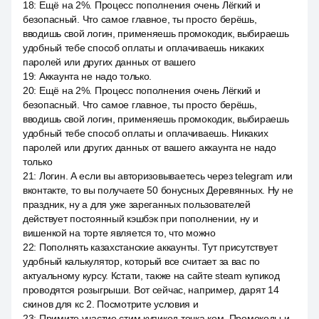
18
:
Ещё на 2%. Процесс пополнения очень Лёгкий и
безопасный. Что самое главное, ты просто берёшь,
вводишь свой логин, применяешь промокодик, выбираешь
удобный тебе способ оплаты и оплачиваешь никаких
паролей или других данных от вашего
19
:
Аккаунта не надо только.
20
:
Ещё на 2%. Процесс пополнения очень Лёгкий и
безопасный. Что самое главное, ты просто берёшь,
вводишь свой логин, применяешь промокодик, выбираешь
удобный тебе способ оплаты и оплачиваешь. Никаких
паролей или других данных от вашего аккаунта не надо
только
21
:
Логин. А если вы авторизовываетесь через telegram или
вконтакте, то вы получаете 50 бонусных Деревянных. Ну не
праздник, ну а для уже зареганных пользователей
действует постоянный кэшбэк при пополнении, ну и
вишенкой на торте является то, что можно
22
:
Пополнять казахстанские аккаунты. Тут присутствует
удобный калькулятор, который все считает за вас по
актуальному курсу. Кстати, также на сайте steam купикод
проводятся розыгрыши. Вот сейчас, например, дарят 14
скинов для кс 2. Посмотрите условия и
23
:
Примите участие стим купикод точка ком. Промокоды и