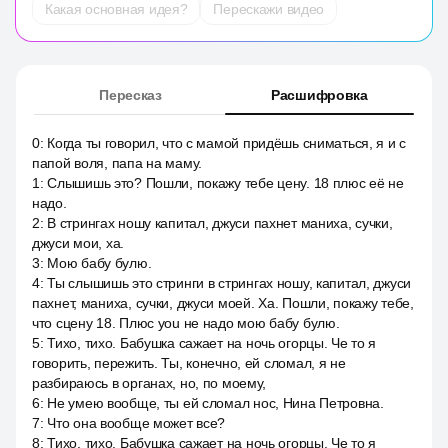
Какая основная идея?
Перескажи видео
Пересказ
Расшифровка
0
:
Когда ты говорил, что с мамой придёшь сниматься, я и с
папой воля, папа на маму.
1
:
Слышишь это? Пошли, покажу тебе цену. 18 плюс её не
надо.
2
:
В стрингах ношу капитал, джуси пахнет маниха, сучки,
джуси мои, ха.
3
:
Мою бабу булю.
4
:
Ты слышишь это стринги в стрингах ношу, капитал, джуси
пахнет, маниха, сучки, джуси моей. Ха. Пошли, покажу тебе,
что сцену 18. Плюс you не надо мою бабу булю.
5
:
Тихо, тихо. Бабушка сажает на ночь огорцы. Че то я
говорить, пережить. Ты, конечно, ей сломал, я не
разбираюсь в органах, но, по моему,
6
:
Не умею вообще, ты ей сломал нос, Нина Петровна.
7
:
Что она вообще может все?
8
:
Тихо, тихо. Бабушка сажает на ночь огорцы. Че то я