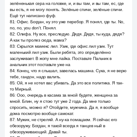
зелёненькая сера на головке, и, и вы там, и вы там, ес, где
вы есть, я не могу понять. Зелёные спичи, зелёные спичи.
Ещё тут написано фуф.
81
:
Офис. Богдан, ну это уже перебор. Я понял, где ты. No,
no, no, you don't. Понял.
82
:
Олифа. Ну все, преследую. Дядя. Дядя, ты куда, дядя?
А как ты пролез сюда, мама?
83
:
Скрылся мамекс лил. Узик, где офис лил узик. Тут
маленький лил узик. Были ребята, это определённо
заслуживает. В жопу мне лайка. Поставьте Пальчик в
анальчик этот поставьте уже на
84
:
Конец, что я слышал, завелась машина. Сука, я не верю
тебе, гандон, надо валить.
85
:
Ой, я не хотел вас убивать. Да это все политика. Я так-
то Мирный.
86
:
Ооо, очередь в касама за мной будете, женщина за
мной. Блин, ну я стою тут уже 2 года. Да мне только
спросить, можно я? Отойдите, мужчина. Да я, я вообще
дома посмотрю вообще самокат.
87
:
Мужик, не стреляй. А ну-ка помацаем. Я сейчас его
обезоружу. Богдан, я такой всегда я танцев ный в
обезоруживающий. Давай ты.