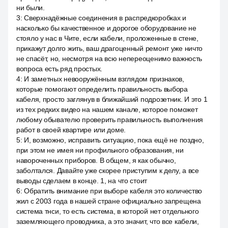
ни были.
3
:
Сверхнадёжные соединения в распредкоробках и
насколько бы качественное и дорогое оборудование не
стояло у нас в Чите, если кабели, проложенные в стене,
прикажут долго жить, ваш драгоценный ремонт уже ничто
не спасёт, но, несмотря на всю непереоценимо важность
вопроса есть ряд простых.
4
:
И заметных невооружённым взглядом признаков,
которые помогают определить правильность выбора
кабеля, просто заглянув в ближайший подрозетник. И это 1
из тех редких видео на нашем канале, которое поможет
любому обывателю проверить правильность выполнения
работ в своей квартире или доме.
5
:
И, возможно, исправить ситуацию, пока ещё не поздно,
при этом не имея ни профильного образования, ни
навороченных приборов. В общем, я как обычно,
заболтался. Давайте уже скорее приступим к делу, а все
выводы сделаем в конце. 1, на что стоит
6
:
Обратить внимание при выборе кабеля это количество
жил с 2003 года в нашей стране официально запрещена
система тнси, то есть система, в которой нет отдельного
заземляющего проводника, а это значит, что все кабели,