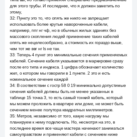
для этого трубы. И последнее, что я должен заметить по
этому,
32
:
Пункту это то, что опять же никто не запрещает
использовать более крутые навороченные кабели,
например, ппг нг чф, но в обычных жилых зданиях без
массового скопления людей применение таких кабелей
опять же нецелесообразно, а стоимость их гораздо выше,
чем тот же ввг нг ls не так.
33
:
Теперь 4 пункт это минимальные сечения применяемых
кабелей. Сечение кабеля указывается в маркировке сразу
после его типа и индекса. 1 цифра обозначает количество
жил, о котором мы говорили в 1 пункте. 2 это и есть
номинальное сечение каждой
34
:
В соответствии с гостр 58 0 19 минимально допустимые
сечения кабелей должны быть не менее указанных в
таблице 15 точка 3, то есть самый тонкий кабель, который
мы можем проложить в квартире или доме, не может быть
сечением менее полутора квадратных миллиметров.
35
:
Метров, независимо от того, какую нагрузку мы
планируем к нему подключать. Но, несмотря на это, в
последнее время все чаще мастера начинают заниматься
самоуправством и применяют кабели с сечением ниже