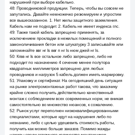
нарушений при выборе кабельно.
48
:
Проводниковой продукции. Теперь, чтобы вы совсем не
запутались. Давайте немножечко резюмируем и упростим
все вышесказанное. 1. Нет жилы защитного заземления.
Кабель нам не подходит. 2. Кабель не имеет индекса глс.
49
:
Также такой кабель запрещено применять, за
исключением прокладки в нежилых помещений и полного
замоноличивания бетон или штукатурку 3 записывайте или
запоминайте ввг нг ls ввг п нг ls нюм джей нг ls.
50
:
Кгвв нг ls все остальное либо запрещено, либо не
подходит по назначению 4 сечение менее полутора
квадратных миллиметров запрещено для любых
проводников и нагрузок 5 кабель должен иметь маркировку.
51
:
Упаковку и сертификат. На сегодняшний день ситуация
на рынке электромонтажных работ такова, что заказчику
крайне сложно получить действительно качественный
монтаж с соблюдением всех современных норм, не вникая
самостоятельно во множество нюансов, к сожалению.
52
:
Рынок услуг переполнен низкоквалифицированными
специалистами, которые идут на нарушения либо по
незнанию, либо с целью удешевить стоимость работы,
получить как можно больше заказов. Помимо жажды
наживы среди огромного количества монтажников