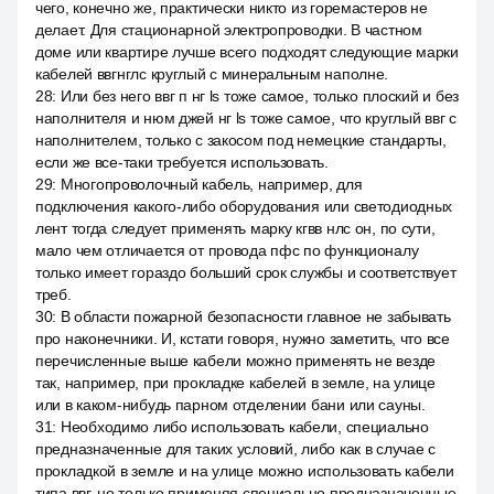
чего, конечно же, практически никто из горемастеров не
делает. Для стационарной электропроводки. В частном
доме или квартире лучше всего подходят следующие марки
кабелей ввгнглс круглый с минеральным наполне.
28
:
Или без него ввг п нг ls тоже самое, только плоский и без
наполнителя и нюм джей нг ls тоже самое, что круглый ввг с
наполнителем, только с закосом под немецкие стандарты,
если же все-таки требуется использовать.
29
:
Многопроволочный кабель, например, для
подключения какого-либо оборудования или светодиодных
лент тогда следует применять марку кгвв нлс он, по сути,
мало чем отличается от провода пфс по функционалу
только имеет гораздо больший срок службы и соответствует
треб.
30
:
В области пожарной безопасности главное не забывать
про наконечники. И, кстати говоря, нужно заметить, что все
перечисленные выше кабели можно применять не везде
так, например, при прокладке кабелей в земле, на улице
или в каком-нибудь парном отделении бани или сауны.
31
:
Необходимо либо использовать кабели, специально
предназначенные для таких условий, либо как в случае с
прокладкой в земле и на улице можно использовать кабели
типа ввг, но только применяя специально предназначенные