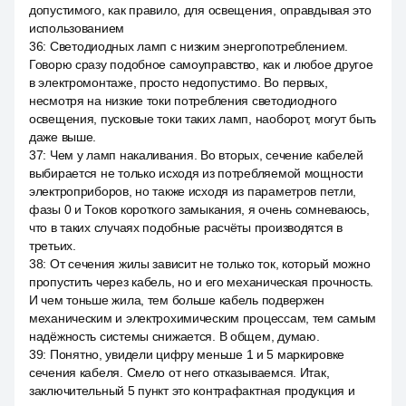
допустимого, как правило, для освещения, оправдывая это
использованием
36
:
Светодиодных ламп с низким энергопотреблением.
Говорю сразу подобное самоуправство, как и любое другое
в электромонтаже, просто недопустимо. Во первых,
несмотря на низкие токи потребления светодиодного
освещения, пусковые токи таких ламп, наоборот, могут быть
даже выше.
37
:
Чем у ламп накаливания. Во вторых, сечение кабелей
выбирается не только исходя из потребляемой мощности
электроприборов, но также исходя из параметров петли,
фазы 0 и Токов короткого замыкания, я очень сомневаюсь,
что в таких случаях подобные расчёты производятся в
третьих.
38
:
От сечения жилы зависит не только ток, который можно
пропустить через кабель, но и его механическая прочность.
И чем тоньше жила, тем больше кабель подвержен
механическим и электрохимическим процессам, тем самым
надёжность системы снижается. В общем, думаю.
39
:
Понятно, увидели цифру меньше 1 и 5 маркировке
сечения кабеля. Смело от него отказываемся. Итак,
заключительный 5 пункт это контрафактная продукция и