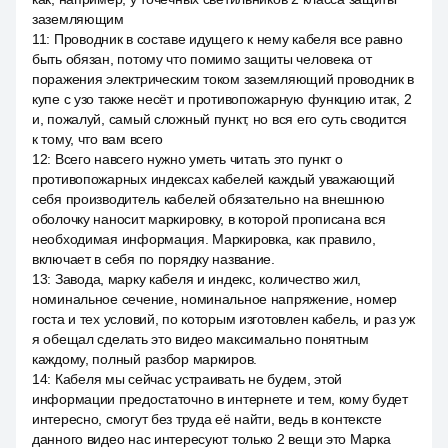
заземляющим
11
:
Проводник в составе идущего к нему кабеля все равно
быть обязан, потому что помимо защиты человека от
поражения электрическим током заземляющий проводник в
купе с узо также несёт и противопожарную функцию итак, 2
и, пожалуй, самый сложный пункт, но вся его суть сводится
к тому, что вам всего
12
:
Всего навсего нужно уметь читать это пункт о
противопожарных индексах кабелей каждый уважающий
себя производитель кабелей обязательно на внешнюю
оболочку наносит маркировку, в которой прописана вся
необходимая информация. Маркировка, как правило,
включает в себя по порядку название.
13
:
Завода, марку кабеля и индекс, количество жил,
номинальное сечение, номинальное напряжение, номер
госта и тех условий, по которым изготовлен кабель, и раз уж
я обещал сделать это видео максимально понятным
каждому, полный разбор маркиров.
14
:
Кабеля мы сейчас устраивать не будем, этой
информации предостаточно в интернете и тем, кому будет
интересно, смогут без труда её найти, ведь в контексте
данного видео нас интересуют только 2 вещи это Марка