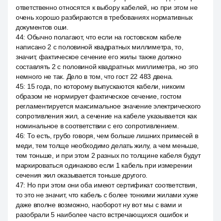
ответственно относятся к выбору кабелей, но при этом не
очень хорошо разбираются в требованиях нормативных
документов оши.
44
:
Обычно полагают, что если на гостовском кабеле
написано 2 с половиной квадратных миллиметра, то,
значит, фактическое сечение его жилы также должно
составлять 2 с половиной квадратных миллиметра, но это
немного не так. Дело в том, что гост 22 483 двена.
45
:
15 года, по которому выпускаются кабели, никоим
образом не нормирует фактическое сечение, гостом
регламентируется максимальное значение электрического
сопротивления жил, а сечение на кабеле указывается как
номинальное в соответствии с его сопротивлением.
46
:
То есть, грубо говоря, чем больше лишних примесей в
меди, тем толще необходимо делать жилу, а чем меньше,
тем тоньше, и при этом 2 разных по толщине кабеля будут
маркироваться одинаково если 1 кабель при измерении
сечения жил оказывается тоньше другого.
47
:
Но при этом они оба имеют сертификат соответствия,
то это не значит, что кабель с более тонкими жилами хуже
даже вполне возможно, наоборот ну вот мы с вами и
разобрали 5 наиболее часто встречающихся ошибок и