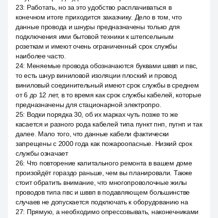
23
:
Работать, но за это удобство расплачиваться в
конечном итоге приходится заказчику. Дело в том, что
данные провода и шнуры предназначены только для
подключения ими бытовой техники к штепсельным
розеткам и имеют очень ограниченный срок службы
наиболее часто.
24
:
Меняемые провода обозначаются буквами шввп и пвс,
то есть шнур виниловой изоляции плоский и провод
виниловый соединительный имеют срок службы в среднем
от 6 до 12 лет, в то время как срок службы кабелей, которые
предназначены для стационарной электропро.
25
:
Водки порядка 30, об их марках чуть позже то же
касается и разного рода кабелей типа пункт пнп, пугнп и так
далее. Мало того, что данные кабели фактически
запрещены с 2000 года как пожароопасные. Низкий срок
службы означает
26
:
Что повторение капитального ремонта в вашем доме
произойдёт гораздо раньше, чем вы планировали. Также
стоит обратить внимание, что многопроволочные жилы
проводов типа пвс и шввп в подавляющем большинстве
случаев не допускается подключать к оборудованию на
27
:
Прямую, а необходимо опрессовывать, наконечниками