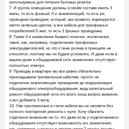
используемые для питания бытовых розеток
7
:
И группа освещения должны в своём составе иметь 3
жилы, то есть фазный, 0 и заземляющий, то есть pe,
проводник проводник, который, как правило, маркируется
жёлто зелёным цветом, а все кабели для трехфазных
потребителей 5 жил, то есть 3 фазных проводника.
8
:
Также 0 и заземление бывают, конечно, исключения,
такие, как, например, подключение трехфазных
электродвигателей, но это к теме ролика в принципе не
относится, поэтому мы не будем усложнять. И даже если в
вашем доме в общедомовой сети заземление отсутствует
полностью электро.
9
:
Проводку в квартире мы все равно обязательно
прокладываем трехжильным кабелем, просто не
подключая заземляющие проводники до модернизации
общедомового электрооборудования, ведь капитальный
ремонт общедомовой сети это всего лишь вопрос времени,
а вот добавить 3 жилу.
10
:
Уже проложенные в стене кабели вы не сможете без
полного повторения ремонта с нуля. Хочу обратить
отдельное внимание на то, что даже если у подключаемого
оборудования отсутствует возможность его заземления,
как, например, у точечных светильников 2 класса защиты