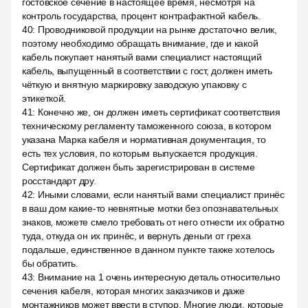
гостовское сечение в настоящее время, несмотря на
контроль государства, процент контрафактной кабель.
40
:
Проводниковой продукции на рынке достаточно велик,
поэтому необходимо обращать внимание, где и какой
кабель покупает нанятый вами специалист настоящий
кабель, выпущенный в соответствии с гост, должен иметь
чёткую и внятную маркировку заводскую упаковку с
этикеткой.
41
:
Конечно же, он должен иметь сертификат соответствия
техническому регламенту таможенного союза, в котором
указана Марка кабеля и нормативная документация, то
есть тех условия, по которым выпускается продукция.
Сертификат должен быть зарегистрирован в системе
росстандарт дру.
42
:
Иными словами, если нанятый вами специалист принёс
в ваш дом какие-то невнятные мотки без опознавательных
знаков, можете смело требовать от него отнести их обратно
туда, откуда он их принёс, и вернуть деньги от греха
подальше, единственное в данном пункте также хотелось
бы обратить.
43
:
Внимание на 1 очень интересную деталь относительно
сечения кабеля, которая многих заказчиков и даже
монтажников может ввести в ступор. Многие люди, которые