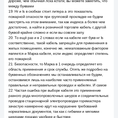
дороже, чем обычная лска кстати, вы можете заметить, что
между буквами
19
:
Нг и ls в скобках стоит литера а это показатель
пожарной опасности при групповой прокладке не будем
заострять на этом внимание, так как индекса а более чем
достаточно, а найти в розничной торговле кабель с другой
буквой крайне сложно и если вы совсем запу.
20
:
То ещё раз и в 2 словах если на кабеле нет букв нг ls
соответственно, такой кабель запрещён для применения в
жилых помещениях, конечно же, немаловажным фактором
является и Марка кабеля, если индекс определяет степень
его пожарной.
21
:
Безопасности, то Марка в 1 очередь определяет его
область применения и срок службы. Опять же подробно на
буквенных обозначениях мы останавливаться не будем,
остановимся лишь на наиболее часто применяемых
правильных и неправильных проводах и кабелях. И самое
22
:
Частая ошибка при выборе кабеля это применение
разного рода многопроволочных шнуров и соединительных
проводов стационарной электропроводки горемастера
зачастую намеренно идут на нарушение требований
нормативных документов, так как с гибкими и мягкими
шнурами гораздо удобнее и быстрее.