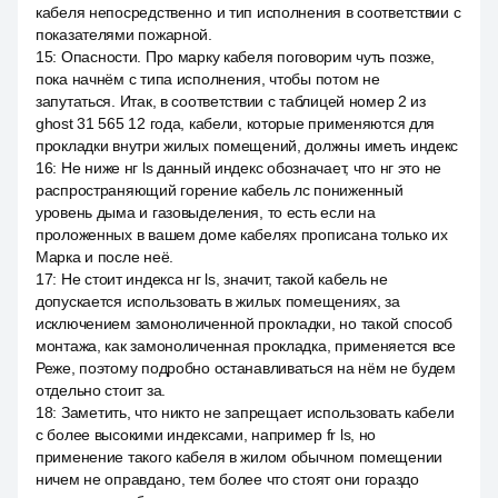
кабеля непосредственно и тип исполнения в соответствии с
показателями пожарной.
15
:
Опасности. Про марку кабеля поговорим чуть позже,
пока начнём с типа исполнения, чтобы потом не
запутаться. Итак, в соответствии с таблицей номер 2 из
ghost 31 565 12 года, кабели, которые применяются для
прокладки внутри жилых помещений, должны иметь индекс
16
:
Не ниже нг ls данный индекс обозначает, что нг это не
распространяющий горение кабель лс пониженный
уровень дыма и газовыделения, то есть если на
проложенных в вашем доме кабелях прописана только их
Марка и после неё.
17
:
Не стоит индекса нг ls, значит, такой кабель не
допускается использовать в жилых помещениях, за
исключением замоноличенной прокладки, но такой способ
монтажа, как замоноличенная прокладка, применяется все
Реже, поэтому подробно останавливаться на нём не будем
отдельно стоит за.
18
:
Заметить, что никто не запрещает использовать кабели
с более высокими индексами, например fr ls, но
применение такого кабеля в жилом обычном помещении
ничем не оправдано, тем более что стоят они гораздо