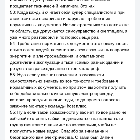
процветает технический нигилизм. Это как
53
:
Когда каждый считает себя супер специалистом и при
этом всячески оспаривает и нарушает требования
нормативных документов. Но электротехника это далеко не
та область, где допускается самоуправство и скептицизм, я
уже много раз говорил и повторюсь ещё раз.
54
:
Требования нормативных документов это совокупность
опыта сотен людей, посвятивших всю свою жизнь вопросам
энергетики и электроснабжения, и опыт многих
десятилетий эксплуатации тысяч самых разных зданий и
результатов расследования сотен катастроф.
55
:
Ну а если у вас нет времени и возможности
самостоятельно вникать во все тонкости и требования
нормативных документов, но при этом вы хотите получить
себе действительно качественную электропроводку,
которая прослужит долгие годы, тогда просто напросто
закажите монтаж у команды host плюс.
56
:
Ну а если такой возможности у вас нет, то все равно не
забывайте ставить лайки, подписываться на наш канал и
группу вконтакте и нажмите на колокольчик, чтобы не
пропустить новые видео. Спасибо за внимание и
безопасного вам электричества. С вами был Вяткин