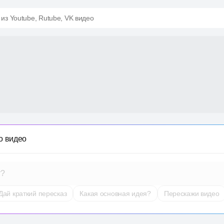
 из Youtube, Rutube, VK видео
о видео
т?
Дай краткий пересказ
Какая основная идея?
Перескажи видео