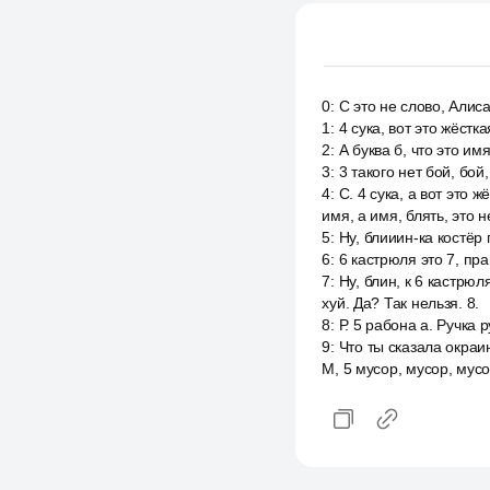
0
:
С это не слово, Алиса
1
:
4 сука, вот это жёстк
2
:
А буква б, что это имя
3
:
3 такого нет бой, бой
4
:
С. 4 сука, а вот это ж
имя, а имя, блять, это н
5
:
Ну, блииин-ка костёр 
6
:
6 кастрюля это 7, пра
7
:
Ну, блин, к 6 кастрюл
хуй. Да? Так нельзя. 8.
8
:
Р. 5 рабона а. Ручка 
9
:
Что ты сказала окраи
М, 5 мусор, мусор, мусо