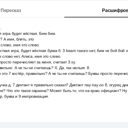
Пересказ
Расшифров
.
ая игра будет жёсткая. Бим бим.
? А имя, блять, это
, слово, имя это слово.
ёсткая игра, будет жёсткая буква б. 3 beam такого нет, бим че бой бой э
е слово нет, Алиса, имя это слово.
просто перечисляет за меня, считает 3 ху.
вильно. А че ты не считаешь? Х. Да, так нельзя. 8.
я это 7 костёр, правильно? А че ты не считаешь? Буквы просто перечис
ручка д. 7 диктант я правильно сказал? Диктант пау пау оо 8, огурец ди
не? Что это такое окраина? Может быть то, что на краю официант? Ну 
р, буква и 9 импровизация.