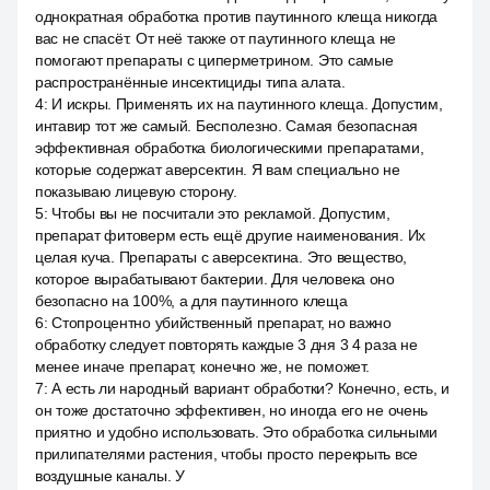
однократная обработка против паутинного клеща никогда
вас не спасёт. От неё также от паутинного клеща не
помогают препараты с циперметрином. Это самые
распространённые инсектициды типа алата.
4
:
И искры. Применять их на паутинного клеща. Допустим,
интавир тот же самый. Бесполезно. Самая безопасная
эффективная обработка биологическими препаратами,
которые содержат аверсектин. Я вам специально не
показываю лицевую сторону.
5
:
Чтобы вы не посчитали это рекламой. Допустим,
препарат фитоверм есть ещё другие наименования. Их
целая куча. Препараты с аверсектина. Это вещество,
которое вырабатывают бактерии. Для человека оно
безопасно на 100%, а для паутинного клеща
6
:
Стопроцентно убийственный препарат, но важно
обработку следует повторять каждые 3 дня 3 4 раза не
менее иначе препарат, конечно же, не поможет.
7
:
А есть ли народный вариант обработки? Конечно, есть, и
он тоже достаточно эффективен, но иногда его не очень
приятно и удобно использовать. Это обработка сильными
прилипателями растения, чтобы просто перекрыть все
воздушные каналы. У