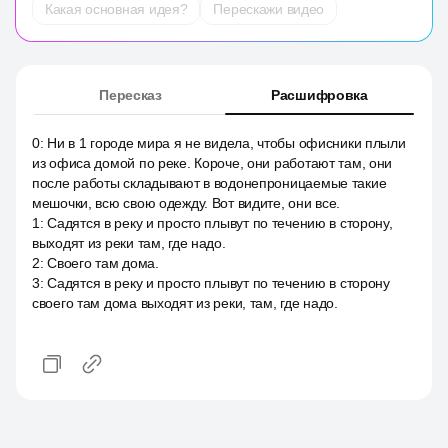
Какая основная идея?
Перескажи видео
Пересказ
Расшифровка
0
:
Ни в 1 городе мира я не видела, чтобы офисники плыли
из офиса домой по реке. Короче, они работают там, они
после работы складывают в водонепроницаемые такие
мешочки, всю свою одежду. Вот видите, они все.
1
:
Садятся в реку и просто плывут по течению в сторону,
выходят из реки там, где надо.
2
:
Своего там дома.
3
:
Садятся в реку и просто плывут по течению в сторону
своего там дома выходят из реки, там, где надо.