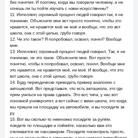
без понятия. И поэтому, когда мы говорили человеку, а не
хочешь ли ты пойти изучать с нами искусственны?
11
:
Интеллект, огромный процент людей говорил так, я не
понимаю. Объясните мне вот просто понятно, чтобы это
нравится, не нравится моё не моё и вообще, что это вот
школа, она с этой целью, грубо говоря.
12
:
Че это такое? Я попробовал, освоил, понял? Вообще
мне.
13
:
Интеллект, огромный процент людей говорил. Так, я не
понимаю, че это такое. Объясните мне. Вот просто
понятно, чтобы я попробовал, освоил, понял. Вообще мне
это нравится, не нравится моё, не моё. И вообще, что это
вот школа, она с этой целью, грубо говоря.
14
:
Буду периодически приводить пример аналогию с
автошколой. Вот представьте, что есть автошкола, это где
прям учиться на права сдавать. Это вот, типа, у нас вот
основной университет, а вот сейчас с вами школа, это когда
мы пришли на площадку на автомобиле, и вы посидите за
ру.
15
:
Вот вы сколько-то немножко посидите за рулём,
поедете по площадке и поймёте, насколько вам это
откликается не пассажиром. Посидите посмотреть просто,
ну и не сразу пойти в автошколу, а вот немного попробовать