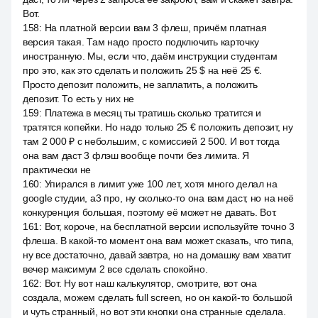
Вот.
158
:
На платной версии вам 3 флеш, причём платная
версия такая. Там надо просто подключить карточку
иностранную. Мы, если что, даём инструкции студентам
про это, как это сделать и положить 25 $ на неё 25 €.
Просто депозит положить, не заплатить, а положить
депозит. То есть у них не
159
:
Платежа в месяц ты тратишь сколько тратится и
тратятся копейки. Но надо только 25 € положить депозит, ну
там 2 000 ₽ с небольшим, с комиссией 2 500. И вот тогда
она вам даст 3 флэш вообще почти без лимита. Я
практически не
160
:
Упирался в лимит уже 100 лет, хотя много делал на
google студии, a3 про, ну сколько-то она вам даст, но на неё
конкуренция большая, поэтому её может не давать. Вот.
161
:
Вот, короче, на бесплатной версии используйте точно 3
флеша. В какой-то момент она вам может сказать, что типа,
ну все достаточно, давай завтра, но на домашку вам хватит
вечер максимум 2 все сделать спокойно.
162
:
Вот. Ну вот наш калькулятор, смотрите, вот она
создала, можем сделать full screen, но он какой-то большой
и чуть странный, но вот эти кнопки она странные сделала.