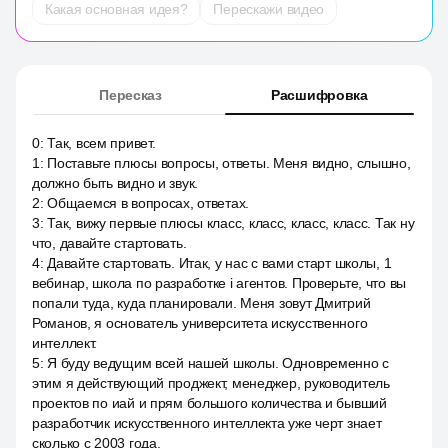
Какая основная идея?
Перескажи видео
Пересказ
Расшифровка
0
:
Так, всем привет.
1
:
Поставьте плюсы вопросы, ответы. Меня видно, слышно,
должно быть видно и звук.
2
:
Общаемся в вопросах, ответах.
3
:
Так, вижу первые плюсы класс, класс, класс, класс. Так ну
что, давайте стартовать.
4
:
Давайте стартовать. Итак, у нас с вами старт школы, 1
вебинар, школа по разработке i агентов. Проверьте, что вы
попали туда, куда планировали. Меня зовут Дмитрий
Романов, я основатель университета искусственного
интеллект.
5
:
Я буду ведущим всей нашей школы. Одновременно с
этим я действующий проджект, менеджер, руководитель
проектов по иай и прям большого количества и бывший
разработчик искусственного интеллекта уже черт знает
сколько с 2003 года.