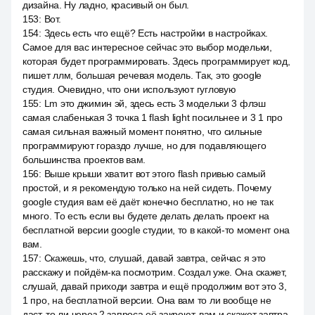
дизайна. Ну ладно, красивый он был.
153
:
Вот.
154
:
Здесь есть что ещё? Есть настройки в настройках.
Самое для вас интересное сейчас это выбор модельки,
которая будет программировать. Здесь программирует код,
пишет ллм, большая речевая модель. Так, это google
студия. Очевидно, что они используют гугловую
155
:
Lm это джимин эй, здесь есть 3 модельки 3 флэш
самая слабенькая 3 точка 1 flash light посильнее и 3 1 про
самая сильная важный момент понятно, что сильные
программируют гораздо лучше, но для подавляющего
большинства проектов вам.
156
:
Выше крыши хватит вот этого flash привью самый
простой, и я рекомендую только на ней сидеть. Почему
google студия вам её даёт конечно бесплатно, но не так
много. То есть если вы будете делать делать проект на
бесплатной версии google студии, то в какой-то момент она
вам.
157
:
Скажешь, что, слушай, давай завтра, сейчас я это
расскажу и пойдём-ка посмотрим. Создал уже. Она скажет,
слушай, давай приходи завтра и ещё продолжим вот это 3,
1 про, на бесплатной версии. Она вам то ли вообще не
даст, то ли через 2 запроса её закроют, вам и скажет завтра.