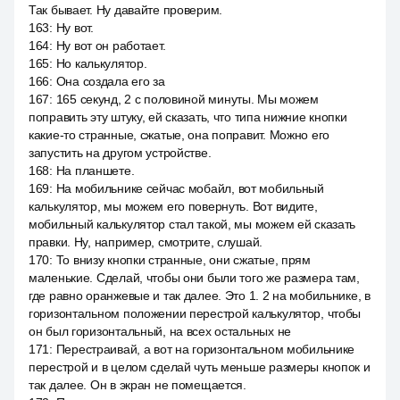
Так бывает. Ну давайте проверим.
163
:
Ну вот.
164
:
Ну вот он работает.
165
:
Но калькулятор.
166
:
Она создала его за
167
:
165 секунд, 2 с половиной минуты. Мы можем
поправить эту штуку, ей сказать, что типа нижние кнопки
какие-то странные, сжатые, она поправит. Можно его
запустить на другом устройстве.
168
:
На планшете.
169
:
На мобильнике сейчас мобайл, вот мобильный
калькулятор, мы можем его повернуть. Вот видите,
мобильный калькулятор стал такой, мы можем ей сказать
правки. Ну, например, смотрите, слушай.
170
:
То внизу кнопки странные, они сжатые, прям
маленькие. Сделай, чтобы они были того же размера там,
где равно оранжевые и так далее. Это 1. 2 на мобильнике, в
горизонтальном положении перестрой калькулятор, чтобы
он был горизонтальный, на всех остальных не
171
:
Перестраивай, а вот на горизонтальном мобильнике
перестрой и в целом сделай чуть меньше размеры кнопок и
так далее. Он в экран не помещается.