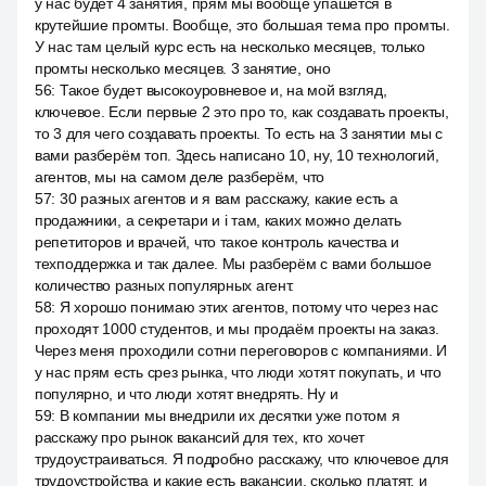
у нас будет 4 занятия, прям мы вообще упашется в
крутейшие промты. Вообще, это большая тема про промты.
У нас там целый курс есть на несколько месяцев, только
промты несколько месяцев. 3 занятие, оно
56
:
Такое будет высокоуровневое и, на мой взгляд,
ключевое. Если первые 2 это про то, как создавать проекты,
то 3 для чего создавать проекты. То есть на 3 занятии мы с
вами разберём топ. Здесь написано 10, ну, 10 технологий,
агентов, мы на самом деле разберём, что
57
:
30 разных агентов и я вам расскажу, какие есть а
продажники, а секретари и i там, каких можно делать
репетиторов и врачей, что такое контроль качества и
техподдержка и так далее. Мы разберём с вами большое
количество разных популярных агент.
58
:
Я хорошо понимаю этих агентов, потому что через нас
проходят 1000 студентов, и мы продаём проекты на заказ.
Через меня проходили сотни переговоров с компаниями. И
у нас прям есть срез рынка, что люди хотят покупать, и что
популярно, и что люди хотят внедрять. Ну и
59
:
В компании мы внедрили их десятки уже потом я
расскажу про рынок вакансий для тех, кто хочет
трудоустраиваться. Я подробно расскажу, что ключевое для
трудоустройства и какие есть вакансии, сколько платят, и