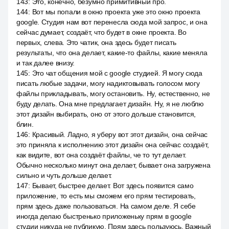
143
:
Это, конечно, безумно примитивный про.
144
:
Вот мы попали в окно проекта уже это окно проекта
google. Студия нам вот перенесла сюда мой запрос, и она
сейчас думает, создаёт, что будет в окне проекта. Во
первых, слева. Это чатик, она здесь будет писать
результаты, что она делает, какие-то файлы, какие меняла
и так далее внизу.
145
:
Это чат общения мой с google студией. Я могу сюда
писать любые задачи, могу надиктовывать голосом могу
файлы прикладывать, могу остановить. Ну, естественно, не
буду делать. Она мне предлагает дизайн. Ну, я не люблю
этот дизайн выбирать, оно от этого дольше становится,
блин.
146
:
Красивый. Ладно, я уберу вот этот дизайн, она сейчас
это приняла к исполнению этот дизайн она сейчас создаёт,
как видите, вот она создаёт файлы, че то тут делает.
Обычно несколько минут она делает, бывает она загружена
сильно и чуть дольше делает.
147
:
Бывает, быстрее делает. Вот здесь появится само
приложение, то есть мы сможем его прям тестировать,
прям здесь даже пользоваться. На самом деле. Я себе
иногда делаю быстренько приложеньку прям в google
студии никуда не публикую. Прям здесь пользуюсь. Важный