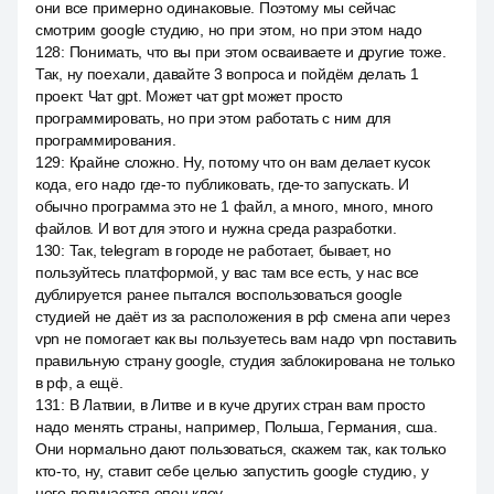
они все примерно одинаковые. Поэтому мы сейчас
смотрим google студию, но при этом, но при этом надо
128
:
Понимать, что вы при этом осваиваете и другие тоже.
Так, ну поехали, давайте 3 вопроса и пойдём делать 1
проект. Чат gpt. Может чат gpt может просто
программировать, но при этом работать с ним для
программирования.
129
:
Крайне сложно. Ну, потому что он вам делает кусок
кода, его надо где-то публиковать, где-то запускать. И
обычно программа это не 1 файл, а много, много, много
файлов. И вот для этого и нужна среда разработки.
130
:
Так, telegram в городе не работает, бывает, но
пользуйтесь платформой, у вас там все есть, у нас все
дублируется ранее пытался воспользоваться google
студией не даёт из за расположения в рф смена апи через
vpn не помогает как вы пользуетесь вам надо vpn поставить
правильную страну google, студия заблокирована не только
в рф, а ещё.
131
:
В Латвии, в Литве и в куче других стран вам просто
надо менять страны, например, Польша, Германия, сша.
Они нормально дают пользоваться, скажем так, как только
кто-то, ну, ставит себе целью запустить google студию, у
него получается опен клоу.