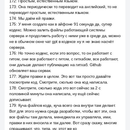
172
:
Простым, естественным языком.
173
:
Она периодически то переводит на английский, то не
переводит простым, естественным языком.
174
:
Мы даём ей правки.
175
:
У меня создало как в айфоне 91 секунда да, супер
кодекс. Можно залить файлы работающей системы
сервера и продолжить работу с ними уже в среде да, можно
не в обычном окне чат gpt в кодексе ну я не знаю насчёт
сервера.
176
:
Но точно кодекс, если это вопрос, то он работает с
гитом, они все работают с гитом, с гитхабом, все работают,
они дальше делают публикацию на гитхаб. Github
обновляет ваш сервак.
177
:
Ждём правки в целом. Это вот так просто давайте
посмотрим код. Смотрите, сколько она код написала.
178
:
Смотрите, сколько кода это вот сейчас за 2 с
половиной минуты она написала, ну ещё сейчас
дописывает.
179
:
Куча файлов кода, куча всего она внутри там делает.
Вот для этого нужна среда разработки, чтобы вот эти, она
все файлы там делала, менеджила их управляла, ими,
правки в них вносила и так далее. Вот сразу скажу, многие
спрашивают, что, типа, ну, этот же ко