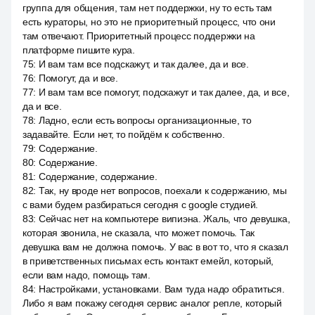
группа для общения, там нет поддержки, ну то есть там
есть кураторы, но это не приоритетный процесс, что они
там отвечают. Приоритетный процесс поддержки на
платформе пишите кура.
75
:
И вам там все подскажут, и так далее, да и все.
76
:
Помогут, да и все.
77
:
И вам там все помогут, подскажут и так далее, да, и все,
да и все.
78
:
Ладно, если есть вопросы организационные, то
задавайте. Если нет, то пойдём к собственно.
79
:
Содержание.
80
:
Содержание.
81
:
Содержание, содержание.
82
:
Так, ну вроде нет вопросов, поехали к содержанию, мы
с вами будем разбираться сегодня с google студией.
83
:
Сейчас нет на компьютере випиэна. Жаль, что девушка,
которая звонила, не сказала, что может помочь. Так
девушка вам не должна помочь. У вас в вот то, что я сказал
в приветственных письмах есть контакт емейл, который,
если вам надо, помощь там.
84
:
Настройками, установками. Вам туда надо обратиться.
Либо я вам покажу сегодня сервис аналог репле, который