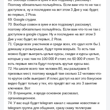
Поэтому обязательно пользуйтесь. Если вам что-то не так с
доступом в, ну и последнее на вот этом 3 Дне у нас будет,
во первых, 2 Роза.
69
:
Google студии.
70
:
Вообще созвон в зуме и все подскажут, расскажут,
поэтому обязательно пользуйтесь. Если вам что-то не так с
доступом в google студии. Ну и последнее на вот этом 3
Дне у нас будет, во первых, 2 Роза.
71
:
Среди всех участников и среди всех, кто сдал хотя бы 1
домашку и розыгрыши, будут прям всерьёз. То есть там
можно будет выиграть целые курсы, скидки и курсы целые,
которые у нас там по 100 000 ₽ стоят, по 60 000 ₽ стоят. То
есть первые места будут получать крутые курсы вас.
72
:
На школе всего там человек 80, мы разыграем 6
призовых мест, поэтому каждый там сколько 12 человек что-
то крутое себе выиграет. И плюс доступ на вот это бонусное
видео будет только у тех, кто придёт вот на это 3 занятие
ключевое. Вот
73
:
В принципе, я вроде основное рассказал,
организационное.
74
:
У вас ещё будет telegram канал с нашими новостями и
telegram группа для общения, сразу скажу теллеграм