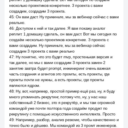
несколько проектиков конкретнее. 3 проекта с вами
создадим, создадим 3 проекта.
45
:
Он вам даст. Ну прикиньте, мы за вебинар сейчас с вами
реально.
46
:
Доступом к ней и так далее. Я вам покажу аналог
реплит. 1 домашку сделать, он вам даст. Вот мы сегодня по
создаём несколько проектиков конкретнее. 3 проекта с
вами создадим. Ну прикиньте, мы за вебинар сейчас
создадим 3 проекта с вами реально
47
:
Ну понятно, что это будет mvp, простенькая версия и
так далее, но мы с вами создадим 3 проекта замен 2
занятие завтра будет prompt, инжиниринг очень важная
часть создания и агентов это промты, есть проекты, где
промты почти не нужны, а есть проекты, где промты
являются ядром.
48
:
Ну, вот, например, простой пример ещё раз, ну, я буду
много упоминать рекрутинг, потому что, ну, у нас наш
собственный 2 бизнес, это я рекрутёр, и мы там огромной
командой уже почти полтора года создаём продукт по
рекрутингу с помощью искусственного интеллекта. Просто
49
:
Например, разбор, анализ резюме, чтобы качественно и
точно было и дёшево. Мы командой из 3 промт инженеров.