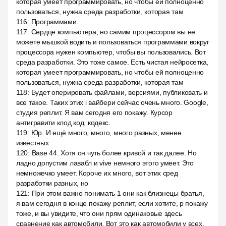
которая умеет программировать, но чтобы ей полноценно
пользоваться, нужна среда разработки, которая там
116
:
Программами.
117
:
Сердце компьютера, но самим процессором вы не
можете мышкой водить и пользоваться программами вокруг
процессора нужен компьютер, чтобы вы пользовались. Вот
среда разработки. Это тоже самое. Есть чистая нейросетка,
которая умеет программировать, но чтобы ей полноценно
пользоваться, нужна среда разработки, которая там
118
:
Будет оперировать файлами, версиями, публиковать и
все такое. Таких этих i вайбери сейчас очень много. Google,
студия реплит. Я вам сегодня его покажу. Курсор
антигравити клод код, кодекс.
119
:
Юр. И ещё много, много, много разных, менее
известных.
120
:
Base 44. Хотя он чуть более кривой и так далее. Но
ладно допустим лавабл и vive немного этого умеет. Это
немножечко умеет. Короче их много, вот этих сред
разработки разных, но
121
:
При этом важно понимать 1 они как близнецы братья,
я вам сегодня в конце покажу реплит, если хотите, р покажу
тоже, и вы увидите, что они прям одинаковые здесь
сравнение как автомобили. Вот это как автомобили у всех.