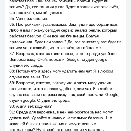
работает без. Они все как близнецы братья. Будет ли
запись? Да, все занятия у вас будет в записи чат отключён,
чат отключён, мы общаемся.
85
:
Vpn приложения.
86
:
Настройками, установками. Вам туда надо обратиться.
Либо я вам покажу сегодня сервис аналог репле, который
работает без vpn. Они все как близнецы. Братья
приложения. Будет ли запись? Да, все занятия у вас будет в
записи чат отключён, чат отключён, мы общаемся.
87
:
Вопросах, ответах отвеченные, и это гораздо удобнее.
Вопросы вижу. Окей, поехали. Google, студия google.
Студия это среда.
88
:
Потому что я здесь могу удалить чем чат. Я в любом
случае все ваши. Так.
89
:
Вопросах, ответах, потому что я здесь могу удалить
отвеченные, и это гораздо удобнее, чем чат. Я в любом
случае все ваши вопросы вижу. Так, окей, поехали. Google,
студия google. Студия это среда.
90
:
А для веб кодинга?
91
:
Среда для веронина, в ней нейросетки за нас могут
делать веб. Давайте я начну с нескольких базовых. 1. А
какие ей бывают приложения с искусственным
интеллектом? Ну и вообще приложение у нас есть.