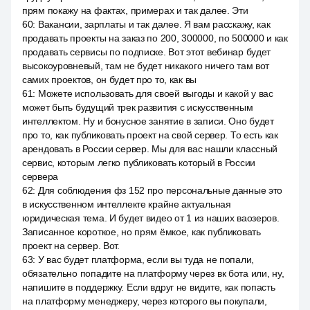
прям покажу на фактах, примерах и так далее. Эти
60
:
Вакансии, зарплаты и так далее. Я вам расскажу, как
продавать проекты на заказ по 200, 300000, по 500000 и как
продавать сервисы по подписке. Вот этот вебинар будет
высокоуровневый, там не будет никакого ничего там вот
самих проектов, он будет про то, как вы
61
:
Можете использовать для своей выгоды и какой у вас
может быть будущий трек развития с искусственным
интеллектом. Ну и бонусное занятие в записи. Оно будет
про то, как публиковать проект на свой сервер. То есть как
арендовать в России сервер. Мы для вас нашли классный
сервис, которым легко публиковать который в России
сервера
62
:
Для соблюдения фз 152 про персональные данные это
в искусственном интеллекте крайне актуальная
юридическая тема. И будет видео от 1 из наших ваозеров.
Записанное короткое, но прям ёмкое, как публиковать
проект на сервер. Вот.
63
:
У вас будет платформа, если вы туда не попали,
обязательно попадите на платформу через вк бота или, ну,
напишите в поддержку. Если вдруг не видите, как попасть
на платформу менеджеру, через которого вы покупали,