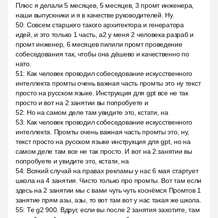
Плюс я делали 5 месяцев, 5 месяцев, 3 промт инженера,
наши выпускники и я в качестве руководителей. Ну.
50
:
Совсем старшего такого архитектора и генератора
идей, и это только 1 часть, a2 у меня 2 человека разраб и
промт инженер, 6 месяцев пилили промт проведение
собеседования так, чтобы она дёшево и качественно по
нато.
51
:
Как человек проводил собеседование искусственного
интеллекта промты очень важная часть промты это ну текст
просто на русском языке. Инструкция для gpt все не так
просто и вот на 2 занятии вы попробуете и
52
:
Но на самом деле там увидите это, кстати, на
53
:
Как человек проводил собеседование искусственного
интеллекта. Промты очень важная часть промты это, ну,
текст просто на русском языке инструкция для gpt, но на
самом деле там все не так просто. И вот на 2 занятии вы
попробуете и увидите это, кстати, на
54
:
Всякий случай на правах рекламы у нас 6 мая стартует
школа на 4 занятия. Чисто только про промты. Вот там если
здесь на 2 занятии мы с вами чуть чуть коснёмся Промтов 1
занятие прям азы, азы, то вот там вот у нас такая же школа.
55
:
Те g2 900. Вдруг, если вы после 2 занятия захотите, там