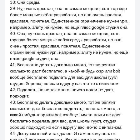
38
:
Она среды.
39
:
Ну, очень простая, она не самая мощная, есть гораздо
более мощные вебок разработки, но она очень простая,
красивая, понятная. Единственное ограничение нужен vpn,
например, элиту не нужен, но ещё плюс google студия она
40
:
Она, ну очень простая, она не самая мощная, есть
гораздо более мощные вебок среды разработки, но она
очень простая, красивая, понятная. Единственное
ограничение нужен vpn, например, элиту не нужен, но ещё
плюс google студия, она
41
:
Бесплатно делать довольно много, тот же реплит
сколько-то даст бесплатно, а какой-нибудь юэр или bolt
вообще бесплатно поделать для вас, для школы гуугл
студия. Хорошо, но если вдруг у вас что-то с випиэном.
42
:
Поделать, но не так много, ничего почти не даст,
подходит.
43
:
Бесплатно делать довольно много, тот же реплит
сколько-то даст бесплатно поделать, но не так много, а
какой-нибудь юэр или bolt вообще ничего почти не даст
бесплатно поделать для вас, для школы гуугл, студия
хорошо подходит, но если вдруг у вас что-то с випиэном.
44
:
Доступом к ней и так далее. Я вам покажу аналог
реплит 1 домашку сделать. Вот мы сегодня по создаём