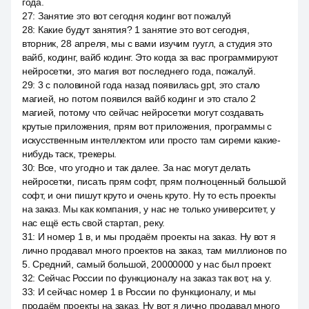
года.
27
:
Занятие это вот сегодня кодинг вот пожалуй
28
:
Какие будут занятия? 1 занятие это вот сегодня,
вторник, 28 апреля, мы с вами изучим гуугл, а студия это
вайб, кодинг, вайб кодинг. Это когда за вас программируют
нейросетки, это магия вот последнего года, пожалуй.
29
:
3 с половиной года назад появилась gpt, это стало
магией, но потом появился вайб кодинг и это стало 2
магией, потому что сейчас нейросетки могут создавать
крутые приложения, прям вот приложения, программы с
искусственным интеллектом или просто там сиреми какие-
нибудь таск, трекеры.
30
:
Все, что угодно и так далее. За нас могут делать
нейросетки, писать прям софт, прям полноценный большой
софт, и они пишут круто и очень круто. Ну то есть проекты
на заказ. Мы как компания, у нас не только университет, у
нас ещё есть свой стартап, реку.
31
:
И номер 1 в, и мы продаём проекты на заказ. Ну вот я
лично продавал много проектов на заказ, там миллионов по
5. Средний, самый большой, 20000000 у нас был проект.
32
:
Сейчас России по функционалу на заказ так вот, на y.
33
:
И сейчас номер 1 в России по функционалу, и мы
продаём проекты на заказ. Ну вот я лично продавал много