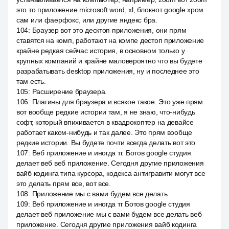
это то приложение microsoft word, xl, блокнот google хром
сам или фаерфокс, или другие яндекс бра.
104
:
Браузер вот это десктоп приложения, они прям
ставятся на комп, работают на компе дестоп приложение
крайне редкая сейчас история, в основном только у
крупных компаний и крайне маловероятно что вы будете
разрабатывать desktop приложения, ну и последнее это
там есть.
105
:
Расширение браузера.
106
:
Плагины для браузера и всякое такое. Это уже прям
вот вообще редкие истории там, я не знаю, что-нибудь
софт, который впихивается в квадрокоптер на девайсе
работает каком-нибудь и так далее. Это прям вообще
редкие истории. Вы будете почти всегда делать вот это
107
:
Веб приложение и иногда тг. Ботов google студия
делает веб веб приложение. Сегодня другие приложения
вайб кодинга типа курсора, кодекса антигравити могут все
это делать прям все, вот все.
108
:
Приложение мы с вами будем все делать.
109
:
Веб приложение и иногда тг Ботов google студия
делает веб приложение мы с вами будем все делать веб
приложение. Сегодня другие приложения вайб кодинга