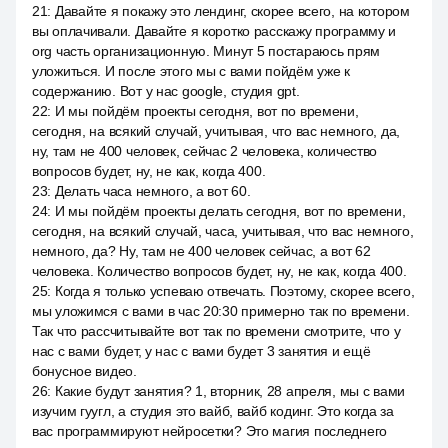
21
:
Давайте я покажу это лендинг, скорее всего, на котором
вы оплачивали. Давайте я коротко расскажу программу и
org часть организационную. Минут 5 постараюсь прям
уложиться. И после этого мы с вами пойдём уже к
содержанию. Вот у нас google, студия gpt.
22
:
И мы пойдём проекты сегодня, вот по времени,
сегодня, на всякий случай, учитывая, что вас немного, да,
ну, там не 400 человек, сейчас 2 человека, количество
вопросов будет, ну, не как, когда 400.
23
:
Делать часа немного, а вот 60.
24
:
И мы пойдём проекты делать сегодня, вот по времени,
сегодня, на всякий случай, часа, учитывая, что вас немного,
немного, да? Ну, там не 400 человек сейчас, а вот 62
человека. Количество вопросов будет, ну, не как, когда 400.
25
:
Когда я только успеваю отвечать. Поэтому, скорее всего,
мы уложимся с вами в час 20:30 примерно так по времени.
Так что рассчитывайте вот так по времени смотрите, что у
нас с вами будет, у нас с вами будет 3 занятия и ещё
бонусное видео.
26
:
Какие будут занятия? 1, вторник, 28 апреля, мы с вами
изучим гуугл, а студия это вайб, вайб кодинг. Это когда за
вас программируют нейросетки? Это магия последнего