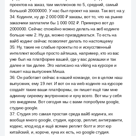
проектов на заказ, там миллионов по 5, средний, самый
большой 20000000. У нас был проект на заказ. Так вот, на y.
34
:
Кодинги, ну до 2 000 000 ₽ заказы, вот то, что на рынке
заказчики заплатили бы 1 000 002 ₽. Примерно вот до
2000000. Сейчас спокойно можно делать на веб кодинге
больше чем 2. Ну да, можно призадуматься. То есть на
вайб кодинг сейчас позволяет делать по настоящему
35
:
Ну, такие не слабые проекты по и искусственный
интеллект вообще просто айтишка, например, кто из вас
уже был на платформе вашей, где у вас домашки и так
далее и так далее. Это написано на viking на курсоре и
пишет наш выпускник Миша.
36
:
Он работает сейчас в нашей команде, он в целом наш
выпускник, ему 19 лет. И вот он на web кодинге на курсоре
создаёт такие ваши платформы, он пишет ещё там мне
админку сиреему внутреннюю и кучу всего. Вот мы у себя
это внедряем. Вот сегодня мы с вами попробуем google,
студию google.
37
:
Студия это самая простая среда вайб кодинга, их
вообще много google, студия, курсор, реплит, антигравити,
кодекс, клод код и ещё всякие реплит болт и этот юр
китайский, и, короче, куча их есть, но google студия.