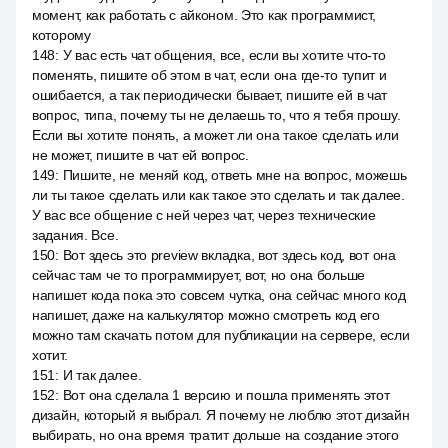
момент, как работать с айконом. Это как программист,
которому
148
:
У вас есть чат общения, все, если вы хотите что-то
поменять, пишите об этом в чат, если она где-то тупит и
ошибается, а так периодически бывает, пишите ей в чат
вопрос, типа, почему ты не делаешь то, что я тебя прошу.
Если вы хотите понять, а может ли она такое сделать или
не может, пишите в чат ей вопрос.
149
:
Пишите, не меняй код, ответь мне на вопрос, можешь
ли ты такое сделать или как такое это сделать и так далее.
У вас все общение с ней через чат, через технические
задания. Все.
150
:
Вот здесь это preview вкладка, вот здесь код, вот она
сейчас там че то программирует, вот, но она больше
напишет кода пока это совсем чутка, она сейчас много код
напишет, даже на калькулятор можно смотреть код его
можно там скачать потом для публикации на сервере, если
хотит.
151
:
И так далее.
152
:
Вот она сделала 1 версию и пошла применять этот
дизайн, который я выбрал. Я почему не люблю этот дизайн
выбирать, но она время тратит дольше на создание этого