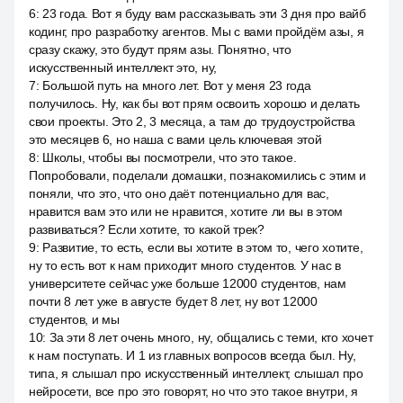
6
:
23 года. Вот я буду вам рассказывать эти 3 дня про вайб
кодинг, про разработку агентов. Мы с вами пройдём азы, я
сразу скажу, это будут прям азы. Понятно, что
искусственный интеллект это, ну,
7
:
Большой путь на много лет. Вот у меня 23 года
получилось. Ну, как бы вот прям освоить хорошо и делать
свои проекты. Это 2, 3 месяца, а там до трудоустройства
это месяцев 6, но наша с вами цель ключевая этой
8
:
Школы, чтобы вы посмотрели, что это такое.
Попробовали, поделали домашки, познакомились с этим и
поняли, что это, что оно даёт потенциально для вас,
нравится вам это или не нравится, хотите ли вы в этом
развиваться? Если хотите, то какой трек?
9
:
Развитие, то есть, если вы хотите в этом то, чего хотите,
ну то есть вот к нам приходит много студентов. У нас в
университете сейчас уже больше 12000 студентов, нам
почти 8 лет уже в августе будет 8 лет, ну вот 12000
студентов, и мы
10
:
За эти 8 лет очень много, ну, общались с теми, кто хочет
к нам поступать. И 1 из главных вопросов всегда был. Ну,
типа, я слышал про искусственный интеллект, слышал про
нейросети, все про это говорят, но что это такое внутри, я