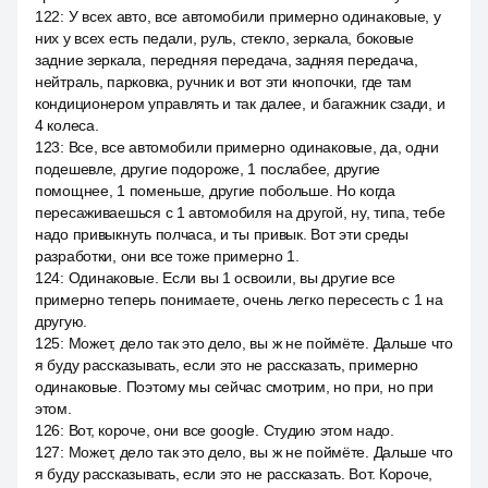
122
:
У всех авто, все автомобили примерно одинаковые, у
них у всех есть педали, руль, стекло, зеркала, боковые
задние зеркала, передняя передача, задняя передача,
нейтраль, парковка, ручник и вот эти кнопочки, где там
кондиционером управлять и так далее, и багажник сзади, и
4 колеса.
123
:
Все, все автомобили примерно одинаковые, да, одни
подешевле, другие подороже, 1 послабее, другие
помощнее, 1 поменьше, другие побольше. Но когда
пересаживаешься с 1 автомобиля на другой, ну, типа, тебе
надо привыкнуть полчаса, и ты привык. Вот эти среды
разработки, они все тоже примерно 1.
124
:
Одинаковые. Если вы 1 освоили, вы другие все
примерно теперь понимаете, очень легко пересесть с 1 на
другую.
125
:
Может, дело так это дело, вы ж не поймёте. Дальше что
я буду рассказывать, если это не рассказать, примерно
одинаковые. Поэтому мы сейчас смотрим, но при, но при
этом.
126
:
Вот, короче, они все google. Студию этом надо.
127
:
Может, дело так это дело, вы ж не поймёте. Дальше что
я буду рассказывать, если это не рассказать. Вот. Короче,