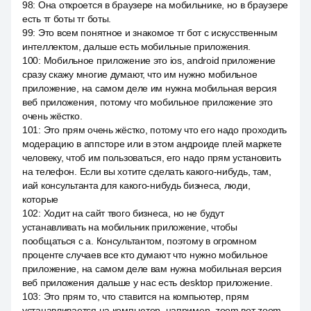
98
:
Она откроется в браузере на мобильнике, но в браузере
есть тг боты тг боты.
99
:
Это всем понятное и знакомое тг бот с искусственным
интеллектом, дальше есть мобильные приложения.
100
:
Мобильное приложение это ios, android приложение
сразу скажу многие думают, что им нужно мобильное
приложение, на самом деле им нужна мобильная версия
веб приложения, потому что мобильное приложение это
очень жёстко.
101
:
Это прям очень жёстко, потому что его надо проходить
модерацию в аппсторе или в этом андроиде плей маркете
человеку, чтоб им пользоваться, его надо прям установить
на телефон. Если вы хотите сделать какого-нибудь, там,
иай консультанта для какого-нибудь бизнеса, люди,
которые
102
:
Ходит на сайт твого бизнеса, но не будут
устанавливать на мобильник приложение, чтобы
пообщаться с а. Консультантом, поэтому в огромном
проценте случаев все кто думают что нужно мобильное
приложение, на самом деле вам нужна мобильная версия
веб приложения дальше у нас есть desktop приложение.
103
:
Это прям то, что ставится на компьютер, прям
устанавливается на компьютер, например, zoom вот zoom