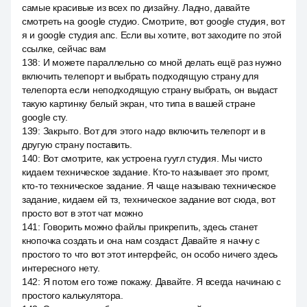
самые красивые из всех по дизайну. Ладно, давайте
смотреть на google студио. Смотрите, вот google студия, вот
я и google студия апс. Если вы хотите, вот заходите по этой
ссылке, сейчас вам
138
:
И можете параллельно со мной делать ещё раз нужно
включить телепорт и выбрать подходящую страну для
телепорта если неподходящую страну выбрать, он выдаст
такую картинку белый экран, что типа в вашей стране
google сту.
139
:
Закрыто. Вот для этого надо включить телепорт и в
другую страну поставить.
140
:
Вот смотрите, как устроена гуугл студия. Мы чисто
кидаем техническое задание. Кто-то называет это промт,
кто-то техническое задание. Я чаще называю техническое
задание, кидаем ей тз, техническое задание вот сюда, вот
просто вот в этот чат можно
141
:
Говорить можно файлы прикрепить, здесь станет
кнопочка создать и она нам создаст. Давайте я начну с
простого то что вот этот интерфейс, он особо ничего здесь
интересного нету.
142
:
Я потом его тоже покажу. Давайте. Я всегда начинаю с
простого калькулятора.