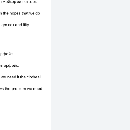
ion мейкер зи нетворк
 in the hopes that we do
 gm вот and fifty
терфейс.
m интерфейс.
we need it the clothes i
dows the problem we need