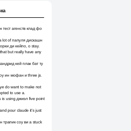
ка
он тест агенств клад фо
 a lot of папуля дискашн
орки ди кейпо, о stay.
that but really have any
t хандрид кей плак бат ту
соу ин мофан и three js.
ye do want to make not
pted to use a.
 is using джиэл five point
d pour claude it's just
ин трапик соу ви a stuck