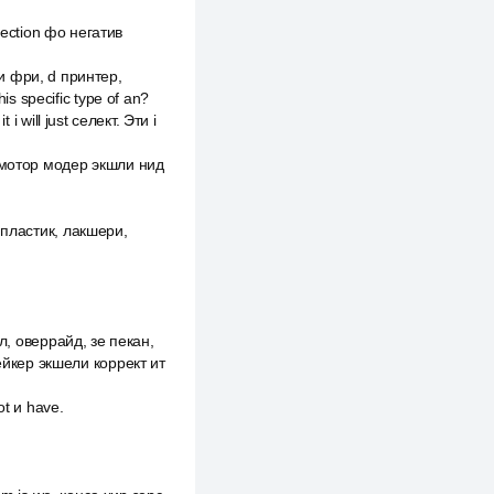
nnection фо негатив
шли фри, d принтер,
is specific type of an?
i will just селект. Эти i
ик мотор модер экшли нид
, пластик, лакшери,
йл, оверрайд, зе пекан,
мейкер экшели коррект ит
ot и have.