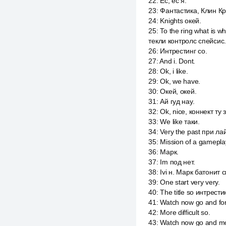
22
:
Ес, ес я.
23
:
Фантастика, Клин Кр
24
:
Knights окей.
25
:
To the ring what is 
текли контролс спейсис.
26
:
Интрестинг со.
27
:
And i. Dont.
28
:
Ok, i like.
29
:
Ok, we have.
30
:
Окей, окей.
31
:
Ай гуд нау.
32
:
Ok, nice, коннект ту 
33
:
We like таки.
34
:
Very the past при лай
35
:
Mission of a gamepla
36
:
Марк.
37
:
Im под нет.
38
:
Ivi н. Марк батонит 
39
:
One start very very.
40
:
The title so интрести
41
:
Watch now go and for 
42
:
More difficult so.
43
:
Watch now go and more