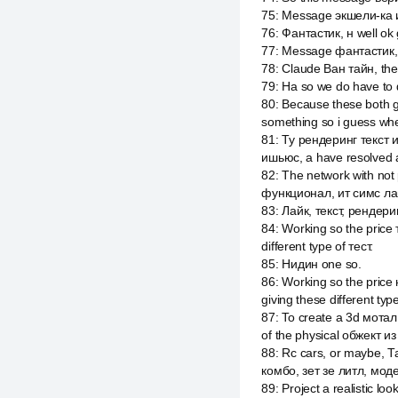
75
:
Message экшели-ка им
76
:
Фантастик, н well ok
77
:
Message фантастик, э
78
:
Claude Ван тайн, the
79
:
На so we do have to
80
:
Because these both got
something so i guess whe
81
:
Ту рендеринг текст и
ишьюс, а have resolved af
82
:
The network with not
функционал, ит симс лай
83
:
Лайк, текст, рендерин
84
:
Working so the price 
different type of тест.
85
:
Нидин one so.
86
:
Working so the price 
giving these different type
87
:
To create a 3d мотал
of the physical обжект и
88
:
Rc cars, or maybe, Та
комбо, зет зе литл, мод
89
:
Project a realistic l