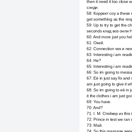
then it need it too close
сэнди.
58
:
Коррект соу а these r
get something as the res
59
:
Up to try to get the
seconds клад воз онли На
60
:
And more just you hel
61
:
Окей.
62
:
Connection чек и new
63
:
Interesting i am readi
64
:
He?
65
:
Interesting i am readi
66
:
So im going to messag
67
:
Её in just say fix an
am just going to give it w
68
:
So im going to её in 
it the clothes i am just go
69
:
You have.
70
:
And?
71
:
I. M. Стейкер из this 
72
:
Prince in test we ran s
73
:
Май.
74
:
So this message вери