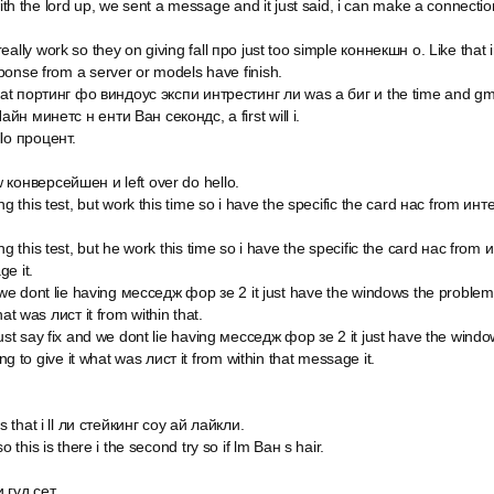
 with the lord up, we sent a message and it just said, i can make a connect
eally work so they on giving fall про just too simple коннекшн о. Like that
ponse from a server or models have finish.
 chat портинг фо виндоус экспи интрестинг ли was a биг и the time and gm
йн минетс н енти Ван секондс, а first will i.
lo процент.
 конверсейшен и left over do hello.
ng this test, but work this time so i have the specific the card нас from ин
ng this test, but he work this time so i have the specific the card нас fro
e it.
d we dont lie having месседж фор зе 2 it just have the windows the problem 
hat was лист it from within that.
just say fix and we dont lie having месседж фор зе 2 it just have the win
ing to give it what was лист it from within that message it.
is that i ll ли стейкинг соу ай лайкли.
o this is there i the second try so if lm Ван s hair.
 гуд сет.