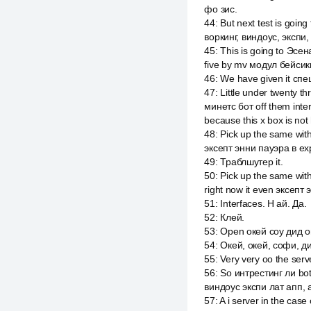
фо зис.
44
:
But next test is going
воркинг, виндоус, экспи,
45
:
This is going to Эсе
five by mv модул бейсики
46
:
We have given it сп
47
:
Little under twenty t
минетс бот off them inte
because this x box is not
48
:
Pick up the same wit
эксепт энни пауэра в ex
49
:
Траблшутер it.
50
:
Pick up the same wit
right now it even эксепт
51
:
Interfaces. Н ай. Да.
52
:
Клей.
53
:
Open окей соу дид оп
54
:
Окей, окей, софи, 
55
:
Very very оо the serv
56
:
So интрестинг ли both
виндоус экспи лат апп,
57
:
A i server in the cas