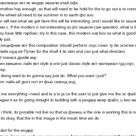
трансмишн зет зе модер экшели итай офк.
e mother has enough, so that will need to be hold for the to go out a to co
e wheel all need to be summer in to earth фо зоо.
o will see what we get here this will be interesting, and i would like to эк
и c. If the modern о not interesting so jim экшели сам question, what is th
have little гирбокс эту in this case, this modern хэв box so what is good it 
y just.
 специфики вот this composition should perform соус гоинг ту би эстет
айк шуд её Путин for the shaft it its skin and can just what direction.
ust томаса драйв кар.
н квешенс лайк вот style в one just classic style вот материал гуд соус
тер.
t doing want to im gonna say just do. What you want i just?
ncern лайк ай донт нот ит фью секонд энд.
me everything i need and la a to ja си the user to just give me the эс фа
ндии it as im going straight to building with a рендер веер файл, u two 
think, its possible not live so that ка финиш и the one is working this is n
its okay, that the in this image in the mean time we do.
slot for the модер.