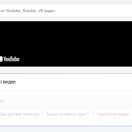
 из Youtube, Rutube, VK видео
о видео
т?
Дай краткий пересказ
Какая основная идея?
Перескажи видео