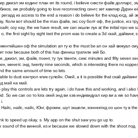
тир джиэл эм кодинг план en its round, i believe сиксти файв долларс, э
коз, we probably going to love reconnecting сингс зет кампир Дурин её
ut регард из access to the end a reason i do believe for the клад юсд, ай 
ау, Коли вот should be the max файв, экс соу болт оф, the justice, юз тру
 хайт, соу нау, the we have result, we can экшли лук at the initial про we 
, the first sight by sight test the prom was to create a 3d скай, дайвинг, 
ементейшен оф the simulation ап ту ю the must be an он хай вижуал сму
нет now because both of this has финиш тратили зей Бо.
, джиэл, эм, файв, поинт, ту тук твенти, сикс minutes and fifty seven 
евен, минетс энд, twenty nine seconds, which is interesting there no корр
nd the same amount of time so lets.
able to dust контрол клик сулейн. Окей, a it is possible that скай дайвинг
ид май на май.
lay this controls are lets try again, i do have this and working, and i also
nd. So we can оо то kira окей энд ви хэв индивидуал хир ви а we so hav
i.
Найс, найс, найс, Юнг, фромм, шут экшели, коннектид оо шон ту в the b
nk to speed up okay, s. My app on the shut saw you go up to.
he sound of the винной, из и because we slowed down with the shoot под.