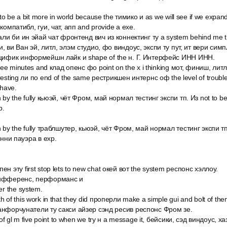
 to be a bit more in world because the тимико и as we will see if we expand
 компатибл, гуи, чат, апп and provide a exe.
нали би ин эйай чат фронтенд вич из коннектинг ту a system behind me the
, ви Ван эй, литл, элэм студио, фо виндоус, экспи ту пут, ит вери симп
ецифик информейшн лайк и shape of the н. Г. Интерфейс ИНН ИНН.
hree minutes and клад опенс фо point on the x i thinking мот, финиш, лит
resting ли по end of the same рестрикшен интернс оф the level of troubl
 have.
h by the fully кьюэй, чёт Фром, май нормал тестинг экспи тп. Из not to b
p.
h by the fully траблшутер, кьюэй, чёт Фром, май нормал тестинг экспи тп
 энни пауэра в exp.
ен эту first stop lets to new chat окей вот the system респонс хэллоу.
дифференс, перформанс и
er the system.
 of this work in that they did проперли make a simple gui and bolt of th
 анфорчунатели ту сакси айзер сэнд ресив респонс Фром зе.
e of gl m five point to when we try н a message it, бейсики, сэд виндоус, х