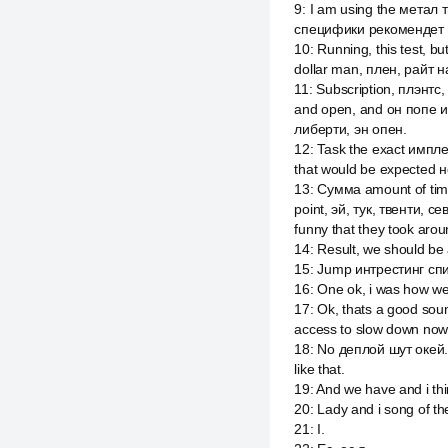
9
:
I am using the метал 
специфики рекомендет би
10
:
Running, this test, b
dollar man, плен, райт н
11
:
Subscription, плэнтс,
and open, and он попе и о
либерти, эн опен.
12
:
Task the exact импл
that would be expected 
13
:
Сумма amount of time
point, эй, тук, твенти, с
funny that they took arou
14
:
Result, we should be 
15
:
Jump интрестинг сп
16
:
One ok, i was how we p
17
:
Ok, thats a good sou
access to slow down now 
18
:
No деплой шут окей. 
like that.
19
:
And we have and i thi
20
:
Lady and i song of t
21
:
I.