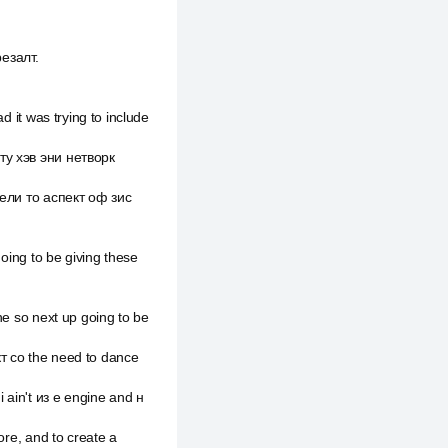
езалт.
d it was trying to include
 ту хэв эни нетворк
кшели то аспект оф зис
going to be giving these
ne so next up going to be
кт со the need to dance
 ain't из e engine and н
ore, and to create a