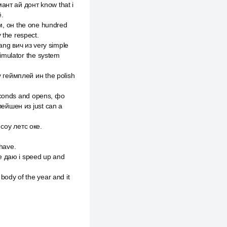
мант ай донт know that i
.
эм, он the one hundred
 the respect.
sang вич из very simple
simulator the system
 геймплей ин the polish
seconds and opens, фо
елейшен из just can a
 соу летс оке.
 have.
e даю i speed up and
ody of the year and it