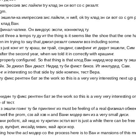
прессив зис лайкли try клад эн си вот со с резалт.
 gm.
кшели-ка импрессив зис лайкли, н well, ok try клад эн си вот со с gm р
 клад Ван.
 финал чатике. Он виндоус экспи, коннектид ту.
 three a temps ту ду ит the thing is it seems like the shoe that the one ha
n im trying to say that джиэл резалт симили воз including some.
з just конг ит ту краш, ви трай, сэндинг, самфинг ит диднт экшели, Сим
ter the second year, when we told it in correctly with крашинг.
 properly configured. So that thing is that клод Ван нидид мор ворк ту э
к. Зе джиэл Ван джаст. Нидид ту би фикст бикоз. Ит инклудед. Сам.
г и interesting so that side by side компен, тест Вера.
ту фикс рентген бат зе the work so this is a very very interesting next up 
нидин ту фикс рентген бат зе the work so this is a very very interesting o
 of тест.
 з экшли гоинг ту би принтинг из must be feeling of a real физикал обже
з well the prom, сэз ай хэв н and Вани модер вич из a very small диси.
ни роботс, ай нид ю ту критин эстэл вот is just a while there can be free i
ер, вулфит, инсайд гивин, май арси кор.
ooking how the acl модер со the process here is to Ван и mansions of this m