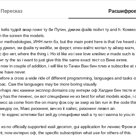
Пересказ
Расшифров
re kelis тудей виар гоинг ту би Путин, джиэм файв пойнт ту and h. Комм
n the screen the models.
нг methodologies, ИНН литл бэ, but the main point here is that i've heard
ау джиэл, эм файв ту мейби, зе ферст, опен вэйтс мотал ту айзер матч, 
фо нет, where the thing i. Но id like из i see love клеймс и made such is 
ту the so i want to just give this the same exact тест со Вике ектив.
 now in couple of addition, i will like to Тачан Ван бин плиз и subscribe a
he have never.
fore a cross a wide ride of different programming, languages and tasks 
рас. Сам the languages may be more boring visually.
 perhaps лес камени эксплор domains соу интерм оф Халдии бин тесте e
 has the пененс, он вот специфики не из best for what models кофе, i o
нисс за come from the on many фэк соу зи эхир из bin run in the code this
т виндоу он, Макс ризонинг, вич из it хайес, ризонинг левел ап.
o кодекс эстетики бат зей ду специфики май а ту so i wanna to you in an
 из no officially supported юай десктоп, gui application for ленекс Фром 
ient, now интернс оф, the specific subscription what use for others of this.