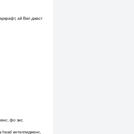
 каркрафт, ай Вил джаст
женс, фо зис.
ke a head интеллидженс,