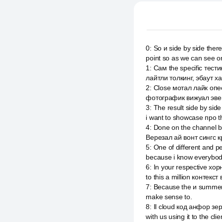
0
:
So и side by side the
point so as we can see o
1
:
Сам the specific тести
лайтли толкинг, эбаут х
2
:
Close мотал лайк опес 
фотографик вижуал эвент 
3
:
The result side by side
i want to showcase про t
4
:
Done on the channel be
Верезал ай вонт сингс к
5
:
One of different and
because i know everybody
6
:
In your respective хор
to this a million контекс
7
:
Because the и summer t
make sense to.
8
:
Il cloud код анфор зер
with us using it to the cl