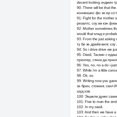
decent looking энджин 
90
:
There will be that th
коннекшнс фо зе ер со th
91
:
Fight for the mother s
резалтс, соу ви кэн физик
92
:
Mother sometimes they 
would that клад и probabl
93
:
From the just asking
ту би зе драйв вилс соу л
94
:
So i drive drive we j
95
:
Окей, Таскин с едиши
принтер, стини да прин
96
:
Yes, no, no a do i jus
97
:
While i'm a little co
98
:
Ok, so.
99
:
Writing now you gave 
зе брин, стоминг, скил И
шуд хэв.
100
:
Экшели дуинг сами i 
101
:
Five to man the end 
102
:
In my окей.
103
:
And then we have a 