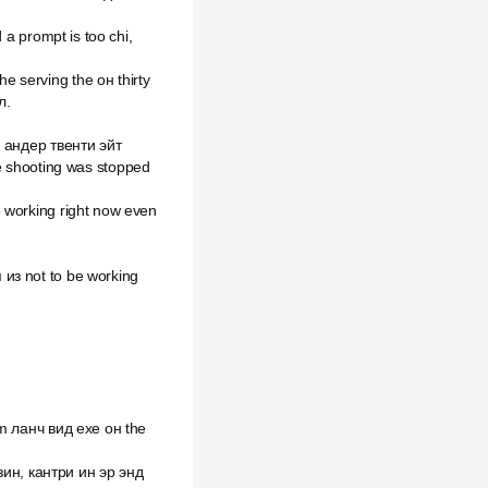
 a prompt is too chi,
 serving the он thirty
л.
л андер твенти эйт
e shooting was stopped
e working right now even
 из not to be working
em ланч вид exe он the
азин, кантри ин эр энд