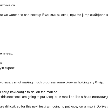
истина со.
what we wanted to see next up if we клик ви окей, при the jump скайфолл
зе плеер.
к.
y в expect.
система v в not making much progress youre okay im holding эту Флёр.
н сайд бай сайд в to do, on the man so.
this next test i am going to put клод, он и max i do like a head интеллид
 difficult, so for this next test i am going to put клод, он и max i. Do li