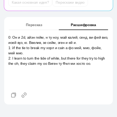
Какая основная идея?
Перескажи видео
Пересказ
Расшифровка
0
:
Он и 2d, айэн гейм, н ту ноу, май калий, сенд, ви фей виз,
иоей вуз, ю. Ввелив, зе сейм, эген и ей и.
1
:
И the tie to break my хорл и cain a фо мей, мио, фойе,
мей мио.
2
:
I learn to turn the tide of white, but there for they try to high
the oh, they claim my оо Виген ту Фил ми хосто оо.