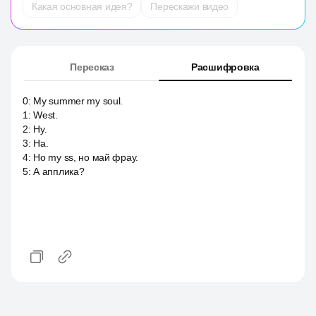
Какая основная идея?
Перескажи видео
Пересказ
Расшифровка
0
:
My summer my soul.
1
:
West.
2
:
Ну.
3
:
На.
4
:
Но my ss, но май фрау.
5
:
А апплика?