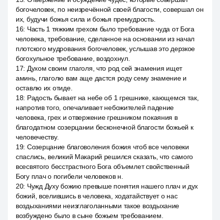
богочеловек, по неизречённой своей благости, совершал он
их, будучи божья сила и божья премудрость.
16
:
Часть 1 тяжким грехом было требование чуда от Бога
человека, требование, сделанное на основании из начал
плотского мудрования богочеловек, услышав это дерзкое
богохульное требование, воздохнул.
17
:
Духом своим глаголя, что род сей знамения ищет
аминь, глаголю вам аще дастся роду сему знамение и
оставлю их отиде.
18
:
Радость бывает на небе об 1 грешнике, кающемся так,
напротив того, опечаливает небожителей падение
человека, грех и отвержение грешником покаяния в
благодатном созерцании бесконечной благости божьей к
человечеству.
19
:
Созерцание благоволения божия чтоб все человеки
спаслись, великий Макарий решился сказать, что самого
всесвятого бесстрастного Бога объемлет свойственный
Богу плач о погибели человеков н.
20
:
Чужд Духу божию превыше понятия нашего плач и дух
божий, вселившись в человека, ходатайствует о нас
воздыханиями неизглаголанными такое воздыхание
возбуждено было в сыне божьем требованием.