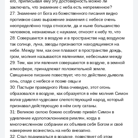
его, приписывая ему эту достоверность можно ли
заключать, что знамение с неба есть непременное?
27
:
Знамение от Бога из божественного писания видно
противное само выражение знамения с небесе очень
неопределённо тогда относили, да и ныне большинство
человеков, незнакомых с науками, относят к небу то, что
28
:
Совершается в воздухе и в пространстве над воздухом
так солнце, луна, звезды признаются находящимися на
небе. Между тем, как они плавают в пространстве дождь,
гром, молния называются явлениями, небесными между
29
:
Тем, как эти явления совершаются в воздухе, в земной
атмосфере, принадлежат положительной земле.
Священное писание повествует, что по действию дьявола
огнь, спаде с небесе и позже овцы и
30
:
Пастыри праведного Иова очевидно, этот огонь
образовался в воздухе, как образуется в нём молния Симон
волхв удивлял чудесами слепотствующий народ, который
признавал действующую в нём силу сатаны.
31
:
Великою силою божию особливо привёл Симон в
удивление идолопоклонников римлян, когда в
многочисленном собрании их объявив себя Богом и своё
намерение вознестись на небо внезапно.
32
:
Стал подниматься в воздухе, повествует об этом