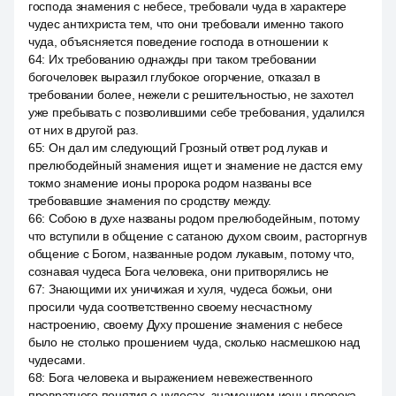
господа знамения с небесе, требовали чуда в характере
чудес антихриста тем, что они требовали именно такого
чуда, объясняется поведение господа в отношении к
64
:
Их требованию однажды при таком требовании
богочеловек выразил глубокое огорчение, отказал в
требовании более, нежели с решительностью, не захотел
уже пребывать с позволившими себе требования, удалился
от них в другой раз.
65
:
Он дал им следующий Грозный ответ род лукав и
прелюбодейный знамения ищет и знамение не дастся ему
токмо знамение ионы пророка родом названы все
требовавшие знамения по сродству между.
66
:
Собою в духе названы родом прелюбодейным, потому
что вступили в общение с сатаною духом своим, расторгнув
общение с Богом, названные родом лукавым, потому что,
сознавая чудеса Бога человека, они притворялись не
67
:
Знающими их уничижая и хуля, чудеса божьи, они
просили чуда соответственно своему несчастному
настроению, своему Духу прошение знамения с небесе
было не столько прошением чуда, сколько насмешкою над
чудесами.
68
:
Бога человека и выражением невежественного
превратного понятия о чудесах, знамением ионы пророка,