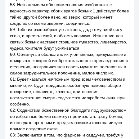
58
:
Назван змеем оба наименования изображают с
верностью характер обоих врагов божьих 1 действует более
тайно, другой более явно, но зверю, который имеет
сходство со всеми зверями, соединяясь.
59
:
Тебе их разнообразную лютость, даде ему змей силу
свою, и престол свой, и область великую. Испытание для
святых божьих настанет страшное лукавство, лицемерство,
чудеса гонителя будут усиливаться.
60
:
Обмануть и обольстить их утончённые, придуманные и
прикрытые коварной изобретательностью преследования и
стеснения, неограниченная власть мучителя поставят их в
самое затруднительное положение, малое число их.
61
:
Будет казаться ничтожным пред всем человечеством и
мнению, их будет придавать особенную немощь общее
презрение, ненависть, клевета, притеснения,
насильственная смерть соделается их жребием лишь при
особенно.
62
:
Содействии божественной благодати под руководством
её избранные божии возмогут противостать врагу божию,
исповедать пред ним и пред человеками господа иисуса
прямое следствие сказа.
63
:
Заключается в том, что фарисеи и саддукеи, требуя у