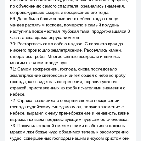
по объяснению самого спасителя, означались знамения,
сопровождавшие смерть и воскресение его тогда.
69
:
Дано было божье знамение с небесе тогда солнце,
увидев распятым господа, померкло в самый полдень
наступила повсеместная глубокая тьма, продолжавшаяся 3
часа завеса храма иерусалимского.
70
:
Расторглась сама собою надвое. С верхнего края до
нижнего произошло землетрясение. Рассеялись камни,
отверзлись гробы. Многие святые воскресли и явились
многим в святом городе при
71
:
Самом воскресении, господа, снова последовало
землетрясение светоносный ангел сошёл с неба ко гробу
господа, как свидетель воскресения, поразил ужасом
стражей, приставленных ко гробу искателями знамения с
небесе.
72
:
Стража возвестила о совершившемся воскресении
господа иудейскому синедриону он, получив знамение с
небесе, выразил к нему пренебрежение и ненависть, какие
выражал ко всем предшествующим чудесам богочеловека.
73
:
Подкупил стражей вместе с ними озаботился покрыть
мраком лжи божье чудо обратимся теперь к рассмотрению
чудес, совершенных господом нашим иисусом христом они