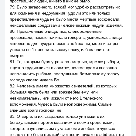
простейших людей, ничего в них не было.
79
:
Было загадочного, всякий мог удобно рассмотреть их
для сомнения и недоумения чудо ли это или только
представление чуда не было места мёртвые воскресали,
неисцелимые средствами человеческими недуги исцеляя.
80
:
Прокажённые очищались, слепорождённые
прозревали, немые начинали говорить, умножалась пища
мгновенно для нуждавшихся в ней волны, моря и ветры
утихали по 1 повелительному слову, избавлялись от
смерти.
81
:
Те, которым буря угрожала смертью, мре же рыбари,
тщетно трудившихся в ловитве, долгое время внезапно
наполнялись рыбами, послушными безмолвному голосу
господа своего чудеса Бо.
82
:
Человека имели множество свидетелей, из которых
большая часть были или враждебны ему, или
невнимательны, или искали от него 1 телесного
вспоможения. Чудеса были неопровержимы. Самые
злейшие враги господа, не
83
:
Отвергали их, старались только уничижить их
богохульными перетолкованием и всеми средствами,
которые внушались им лукавством и злобою в чудесах
господа, не было никакой суетности, никакого эффекта, ни