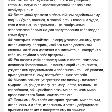
которыми искусно прикроется ужаснейшее зло в его
необузданной и
43
:
Бесстыдной дерзости в обильнейшем содействии ему
падших Духов, наконец, в способности к творению чудес,
хотя и ложных, но поразительных, воображение
человеческое бессильно для представления себе злодея
каким будет.
44
:
Антихрист несвойственно сердцу человеческому, даже
испорченному, поверить, чтоб зло могло достичь той
степени, какой оно достигнет в антихристе, он вострубит о
себе, как трубили о себе предтечи и.
45
:
Его назовёт себя проповедником и восстановителем
истинного богопознания, не понимающий христианства,
увидит в нём представителя и поборника истинной религии,
присоединятся к нему, вострубит он назовёт себя.
46
:
Миссию воскликнут сретение его питомцы плотского
мудрования, увидев славу, его могущество, гениальные
способности, обширнейшее развитие по стихиям мира
провозгласят его Богом, соделаются его.
47
:
Пешиками Явит себя антихрист. Кротким, милостивым,
исполненным любви, исполненным всякой добродетели
признают его таким и покорятся ему по причине