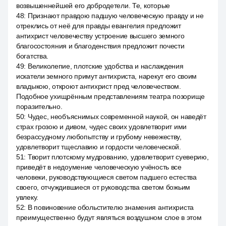
возвышеннейшей его добродетели. Те, которые
48
:
Признают правдою падшую человеческую правду и не
отреклись от неё для правды евангелия предложит
антихрист человечеству устроение высшего земного
благосостояния и благоденствия предложит почести
богатства.
49
:
Великолепие, плотские удобства и наслаждения
искатели земного примут антихриста, нарекут его своим
владыкою, откроют антихрист пред человечеством.
Подобное ухищрённым представлениям театра позорище
поразительно.
50
:
Чудес, необъяснимых современной наукой, он наведёт
страх грозою и дивом, чудес своих удовлетворит ими
безрассудному любопытству и грубому невежеству,
удовлетворит тщеславию и гордости человеческой.
51
:
Творит плотскому мудрованию, удовлетворит суеверию,
приведёт в недоумение человеческую учёность все
человеки, руководствующиеся светом падшего естества
своего, отчуждившиеся от руководства светом божьим
увлеку.
52
:
В повиновение обольстителю знамения антихриста
преимущественно будут являться воздушном слое в этом