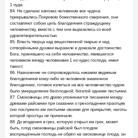
1 чуда.
84
:
Не сделано напоказ человеком все чудеса
прикрывались Покровом божественного смирения, они
составляют собою цепь благодеяния страждущему
человечеству, вместе с тем они выразились со всей
удовлетворительностью.
85
:
Власть творца над вещественной тварью и над
сотворёнными духами выразили и доказали достоинство
Бога, принявшего на себя человечество, явившегося
человеком между человеками 1 из чудес господа, имея
таинст.
86
:
Назначение не сопровождалось никаким видимым
благодеянием кому-либо из человеков знаменное
благодеяние, готовое излиться на все человечество чудом
было умерщвление бесплодной, богатой одними листьями.
87
:
Смоковницы это древо упоминается писанием между
древами райскими при сказании о грехопадении праотцев
оно послужило им листьями своими для прикрытия, наготы
которой проотцы не примечали.
88
:
До впадения в грех, которую открыл им грех, может
быть, плод смоковницы райской был плодом
воспрещённым господь не обрёл на смоковнице плода, он