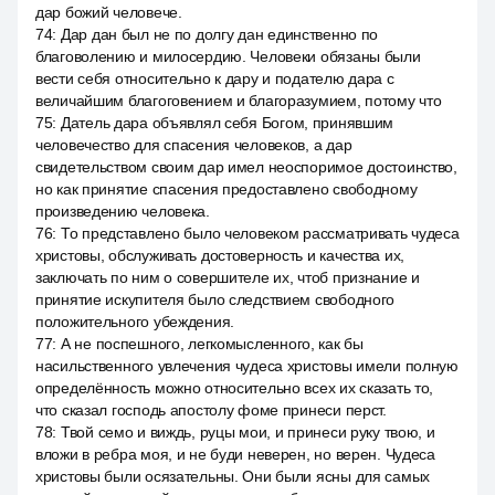
дар божий человече.
74
:
Дар дан был не по долгу дан единственно по
благоволению и милосердию. Человеки обязаны были
вести себя относительно к дару и подателю дара с
величайшим благоговением и благоразумием, потому что
75
:
Датель дара объявлял себя Богом, принявшим
человечество для спасения человеков, а дар
свидетельством своим дар имел неоспоримое достоинство,
но как принятие спасения предоставлено свободному
произведению человека.
76
:
То представлено было человеком рассматривать чудеса
христовы, обслуживать достоверность и качества их,
заключать по ним о совершителе их, чтоб признание и
принятие искупителя было следствием свободного
положительного убеждения.
77
:
А не поспешного, легкомысленного, как бы
насильственного увлечения чудеса христовы имели полную
определённость можно относительно всех их сказать то,
что сказал господь апостолу фоме принеси перст.
78
:
Твой семо и виждь, руцы мои, и принеси руку твою, и
вложи в ребра моя, и не буди неверен, но верен. Чудеса
христовы были осязательны. Они были ясны для самых