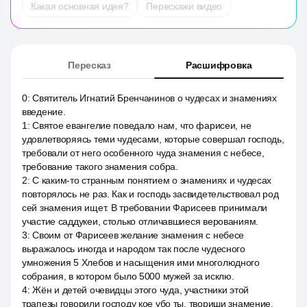
Какая основная идея?
Перескажи видео
Пересказ
Расшифровка
0
:
Святитель Игнатий Бренчанинов о чудесах и знамениях
введение.
1
:
Святое евангелие поведало нам, что фарисеи, не
удовлетворяясь теми чудесами, которые совершал господь,
требовали от него особенного чуда знамения с небесе,
требование такого знамения собра.
2
:
С каким-то странным понятием о знамениях и чудесах
повторялось не раз. Как и господь засвидетельствовал род
сей знамения ищет. В требовании Фарисеев принимали
участие саддукеи, столько отличавшиеся верованиям.
3
:
Своим от Фарисеев желание знамения с небесе
выражалось иногда и народом так после чудесного
умножения 5 Хлебов и насыщения ими многолюдного
собрания, в котором было 5000 мужей за исклю.
4
:
Жён и детей очевидцы этого чуда, участники этой
трапезы говорили господу кое убо ты, твориши знамение,