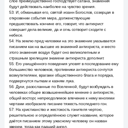
слое преимущественно господствует сатана, знамения
будут действовать наиболее на чувство зрения.
53
:
И, обманывая его, святой иоанн Богослов, созерцая в
откровении события мира, долженствующие
предшествовать кончине его, говорит, что антихрист
совершит дела великие, да и огнь сотворит сходите с
небесе.
54
:
На землю пред человеки на это знамение указывается
писанием как на высшее из знамений антихриста, и место
этого знамения воздух будет оно великолепным и
страшным зрелищем знамени антихриста дополнит.
55
:
Его ухищрённого поведения уловят в последование ему
большинство человеков, противники антихриста сочтутся
возмутителями, врагами общественного блага и порядка,
подвергнутся пыткам и казням лука.
56
:
Духи, разосланные по Вселенной, будут возбуждать в
человеках общее возвышеннейшее мнение о антихристе,
общий восторг, непреодолимое влечение к нему многими
чертами изобразило писание тяжесть последнего гон.
57
:
На христианство и жестокость гонителя чертою,
решительною и определённою служит название, которое
даётся писанием этому ужасному человеку он назван
зверем, тогда как падший ангел.