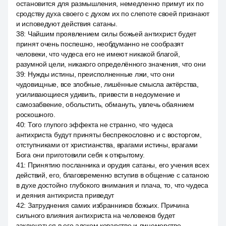
остановится для размышления, немедленно примут их по
сродству духа своего с духом их по слепоте своей признают
и исповедуют действия сатаны.
38
:
Чайшим проявлением силы божьей антихрист будет
принят очень поспешно, необдуманно не сообразят
человеки, что чудеса его не имеют никакой благой,
разумной цели, никакого определённого значения, что они
39
:
Нужды истины, преисполненные лжи, что они
чудовищные, все злобные, лишённые смысла актёрства,
усиливающиеся удивить, привести в недоумение и
самозабвение, обольстить, обмануть, увлечь обаянием
роскошного.
40
:
Того глупого эффекта не странно, что чудеса
антихриста будут приняты беспрекословно и с восторгом,
отступниками от христианства, врагами истины, врагами
Бога они приготовили себя к открытому.
41
:
Принятию посланника и орудия сатаны, его учения всех
действий, его, благовременно вступив в общение с сатаною
в духе достойно глубокого внимания и плача, то, что чудеса
и деяния антихриста приведут
42
:
Затруднения самих избранников божьих. Причина
сильного влияния антихриста на человеков будет
заключаться в его адском коварстве и лицемерстве,