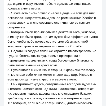
да, видим и веру, имеем тебе, что делаеши отцы наши,
ядоша манну в пусты.
5
:
Якоже есть писано хлеб с небесе даде им ясти для них
показалось недостаточным дивное размножение Хлебов в
руках спасителя оно совершилось тишиною со святым
смирением.
6
:
Которым были проникнуты все действия Бога, человека,
а им нужно было зрелище, им нужен был эффект, им нужно
было, чтобы небо покрылось густыми облаками, чтоб
возгремел гром и засверкала молния, чтоб хлебы.
7
:
Падали из воздуха такой же характер имело требование
чуда от богочеловека иудейскими архиереями и
народными начальниками, когда богочеловек благоволил
быть вознесённым на крест архи.
8
:
Ругающийся с книжники и старцы, и фарисеи глаголаху
иные спасе себе ли не может спасти аще царь Израиля
есть да снидет ныне с креста и веруем в него.
9
:
Они признают чудеса, совершенные господом чудесами,
и вместе насмехаются над ними, насмехаясь, отвергают
их, отвергая чудеса, дарованные милосердием божьим,
требую чуда по своему сочинению и усмотрению чудо.
10
:
Которым, если б оно совершилось, уничтожилась бы