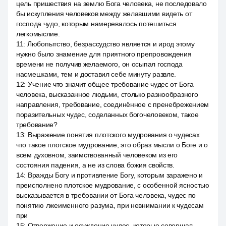
цель пришествия на землю Бога человека, не последовало
бы искупления человеков между желавшими видеть от
господа чудо, которым намеревалось потешиться
легкомыслие.
11
:
Любопытство, безрассудство является и ирод этому
нужно было знамение для приятного препровождения
времени не получив желаемого, он осыпал господа
насмешками, тем и доставил себе минуту развле.
12
:
Учение что значит общее требование чудес от Бога
человека, высказанное людьми, столько разнообразного
направления, требование, соединённое с пренебрежением
поразительных чудес, соделанных богочеловеком, такое
требование?
13
:
Выражение понятия плотского мудрования о чудесах
что такое плотское мудрование, это образ мысли о Боге и о
всем духовном, заимствованный человеком из его
состояния падения, а не из слова божия свойств.
14
:
Вражды Богу и противление Богу, которым заражено и
преисполнено плотское мудрование, с особенной ясностью
высказывается в требовании от Бога человека, чудес по
понятию лжеименного разума, при невнимании к чудесам
при
15
:
Отвержение и осуждение чудес, которые совершал