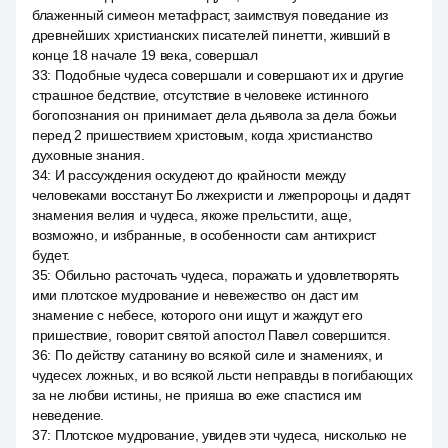
блаженный симеон метафраст, заимствуя поведание из
древнейших христианских писателей пинетти, живший в
конце 18 начале 19 века, совершал
33
:
Подобные чудеса совершали и совершают их и другие
страшное бедствие, отсутствие в человеке истинного
богопознания он принимает дела дьявола за дела божьи
перед 2 пришествием христовым, когда христианство
духовные знания.
34
:
И рассуждения оскудеют до крайности между
человеками восстанут Бо лжехристи и лжепророцы и дадят
знамения велия и чудеса, якоже прельстити, аще,
возможно, и избранные, в особенности сам антихрист
будет.
35
:
Обильно расточать чудеса, поражать и удовлетворять
ими плотское мудрование и невежество он даст им
знамение с небесе, которого они ищут и жаждут его
пришествие, говорит святой апостол Павел совершится.
36
:
По действу сатанину во всякой силе и знамениях, и
чудесех ложных, и во всякой льсти неправды в погибающих
за не любви истины, не прияша во еже спастися им
неведение.
37
:
Плотское мудрование, увидев эти чудеса, нисколько не