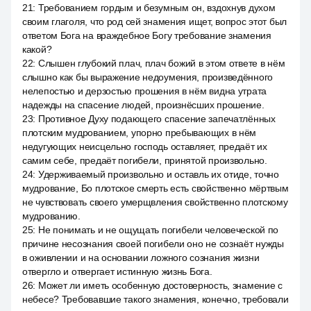
21
:
Требованием гордым и безумным он, вздохнув духом
своим глаголя, что род сей знамения ищет, вопрос этот был
ответом Бога на враждебное Богу требование знамения
какой?
22
:
Слышен глубокий плач, плач божий в этом ответе в нём
слышно как бы выражение недоумения, произведённого
нелепостью и дерзостью прошения в нём видна утрата
надежды на спасение людей, произнёсших прошение.
23
:
Противное Духу подающего спасение запечатлённых
плотским мудрованием, упорно пребывающих в нём
недугующих неисцельно господь оставляет, предаёт их
самим себе, предаёт погибели, принятой произвольно.
24
:
Удерживаемый произвольно и оставль их отиде, точно
мудрование, Бо плотское смерть есть свойственно мёртвым
не чувствовать своего умерщвления свойственно плотскому
мудрованию.
25
:
Не понимать и не ощущать погибели человеческой по
причине несознания своей погибели оно не сознаёт нужды
в оживлении и на основании ложного сознания жизни
отвергло и отвергает истинную жизнь Бога.
26
:
Может ли иметь особенную достоверность, знамение с
небесе? Требовавшие такого знамения, конечно, требовали