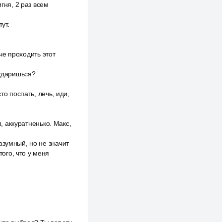
гня, 2 раз всем
ут.
гче проходить этот
 ударишься?
то поспать, лечь, иди,
п, аккуратненько. Макс,
азумный, но не значит
того, что у меня