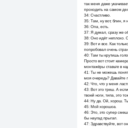
так меня даже укачивае
проходить на самом де
34
:
Счастливо.
35
:
Там, ну вот, блин, я
36
:
Опа, есть.
37
:
Я думал, сразу же о
38
:
Оно идёт неплохо. С
39
:
Вот и все. Как тольк
попробовал очень стран
40
:
Там ты крутишь голо
Просто вот стоит камера
монтажёры ставьте в ка
41
:
Ты не можешь понять
моя очередь? Давайте 
42
:
Что, что у меня лас
43
:
Вот это треш. А есл
твоей ноги, типа, это т
44
:
Ну да. Ой, хорош. Т
45
:
Мой хорошоа.
46
:
Это, это супер смеш
бы наугад прыгал.
47
:
Здравствуйте, вот о