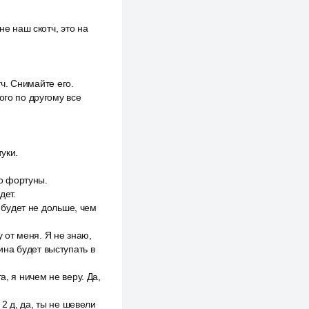
не наш скотч, это на
тч. Снимайте его.
ого по другому все
уки.
со фортуны.
дет.
о будет не дольше, чем
у от меня. Я не знаю,
сина будет выступать в
, я ничем не веру. Да,
 2 д, да, ты не шевели