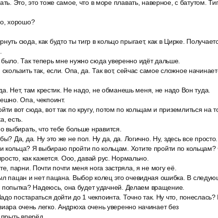
ать. Это, это тоже самое, что в море плавать, наверное, с батутом. Тип
ко, хорошо?
уть сюда, как будто ты тигр в кольцо прыгает, как в Цирке. Получается
.
 было. Так теперь мне нужно сюда уверенно идёт дальше.
скользить так, если. Опа, да. Так вот, сейчас самое сложное начинаетс
юда. Нет, там крестик. Не надо, не обманешь меня, не надо Вон туда.
ешно. Опа, чекпоинт.
ти вот сюда, вот так по кругу, потом по кольцам и приземлиться на то
а, есть.
но выбирать, что тебе больше нравится.
ы? Да, да. Ну это же не пол. Ну да, да. Логично. Ну, здесь все просто.
и кольца? Я выбираю пройти по кольцам. Хотите пройти по кольцам
просто, как кажется. Ооо, давай рус. Нормально.
те, парни. Почти почти меня нога застряла, я не могу её.
ыл пацан и нет пацана. Выбор колец это очевидная ошибка. В следую
, 2 попытка? Надеюсь, она будет удачней. Делаем вращение.
 Надо постараться дойти до 1 чекпоинта. Точно так. Ну что, понеслась?
виара очень легко. Андрюха очень уверенно начинает без
 прыть вперёд.