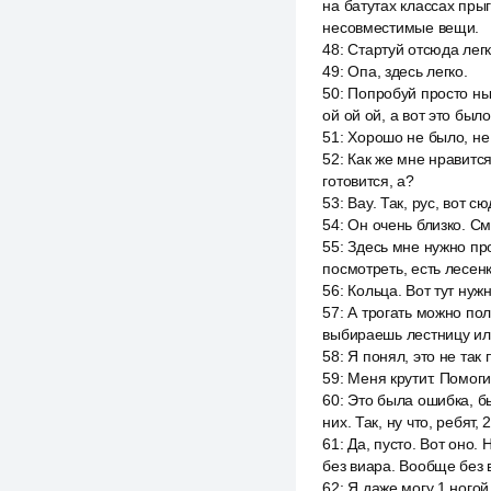
на батутах классах прыг
несовместимые вещи.
48
:
Стартуй отсюда лег
49
:
Опа, здесь легко.
50
:
Попробуй просто нырн
ой ой ой, а вот это было
51
:
Хорошо не было, не
52
:
Как же мне нравится 
готовится, а?
53
:
Вау. Так, рус, вот с
54
:
Он очень близко. См
55
:
Здесь мне нужно прой
посмотреть, есть лесенк
56
:
Кольца. Вот тут нуж
57
:
А трогать можно полб
выбираешь лестницу ил
58
:
Я понял, это не так 
59
:
Меня крутит. Помоги
60
:
Это была ошибка, б
них. Так, ну что, ребят
61
:
Да, пусто. Вот оно.
без виара. Вообще без 
62
:
Я даже могу 1 ногой