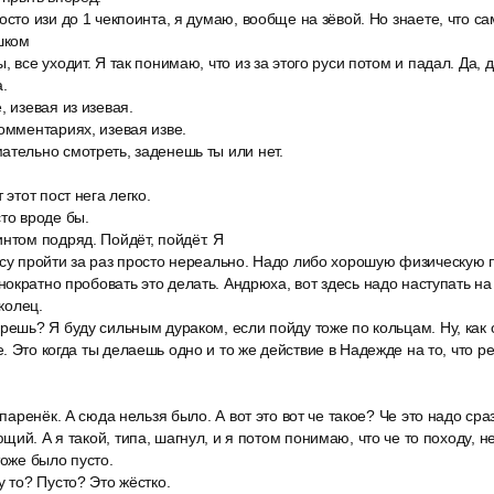
осто изи до 1 чекпоинта, я думаю, вообще на зёвой. Но знаете, что са
ишком
 все уходит. Я так понимаю, что из за этого руси потом и падал. Да, да
а.
, изевая из изевая.
омментариях, изевая изве.
ательно смотреть, заденешь ты или нет.
 этот пост нега легко.
то вроде бы.
нтом подряд. Пойдёт, пойдёт. Я
су пройти за раз просто нереально. Надо либо хорошую физическую п
ократно пробовать это делать. Андрюха, вот здесь надо наступать на 
 колец.
решь? Я буду сильным дураком, если пойду тоже по кольцам. Ну, как 
. Это когда ты делаешь одно и то же действие в Надежде на то, что р
.
 паренёк. А сюда нельзя было. А вот это вот че такое? Че это надо сраз
ий. А я такой, типа, шагнул, и я потом понимаю, что че то походу, не
тоже было пусто.
у то? Пусто? Это жёстко.