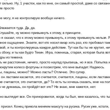
т сильно. Ну, 1 участок, как по мне, он самый простой, даже со связ
ле просто
 не могу, я не контролирую вообще ничего.
блажается туда. Да, да.
лушайте, ну можно привыкнуть к этому, в принципе.
о я сказал, что к этому можно привыкнуть, к этому привыкнуть нельзя. 
ное ощущение. Знаете, вот кто носил виар хоть раз, кто пробовал там
вой, и ты контролируешь каждое действие. Тут как бы ты не крутил, ни
 сбоку, и ты как будто Текин. Игра, помнишь, старая, которая была во
дры из теккена.
 ни расстояния, ничего, просто наугад прыгаешь, но я все. Попытка ис
покрутим колесо фортуны и посмотрим, что мне выпадет. Надеюсь.
ты, пацаны, можно? Можно ласты? Отлично. Это супер.
и он ластами касается, это считается, считается, пацаны, если ластами
оже считается, это считается, да? То есть ты хочешь сказать, мне на 
ы че думаешь, он пройдёт вот это? Не знаю, мне кажется, нет.
но выглядит все. Он приноровился, когда ты был, мне казалось, что т
н присел. Конец прикола меняем максуту на русика. Русик уже, кстати, 