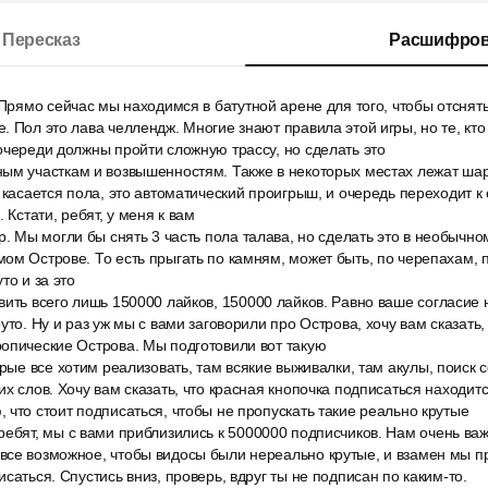
Пересказ
Расшифров
 Прямо сейчас мы находимся в батутной арене для того, чтобы отснять
 Пол это лава челлендж. Многие знают правила этой игры, но те, кто 
очереди должны пройти сложную трассу, но сделать это
ым участкам и возвышенностям. Также в некоторых местах лежат ша
к касается пола, это автоматический проигрыш, и очередь переходит 
 Кстати, ребят, у меня к вам
р. Мы могли бы снять 3 часть пола талава, но сделать это в необычно
ом Острове. То есть прыгать по камням, может быть, по черепахам, по
то и за это
ить всего лишь 150000 лайков, 150000 лайков. Равно ваше согласие н
уто. Ну и раз уж мы с вами заговорили про Острова, хочу вам сказать,
опические Острова. Мы подготовили вот такую
орые все хотим реализовать, там всякие выживалки, там акулы, поиск 
их слов. Хочу вам сказать, что красная кнопочка подписаться находит
 что стоит подписаться, чтобы не пропускать такие реально крутые
ребят, мы с вами приблизились к 5000000 подписчиков. Нам очень ва
все возможное, чтобы видосы были нереально крутые, и взамен мы п
саться. Спустись вниз, проверь, вдруг ты не подписан по каким-то.