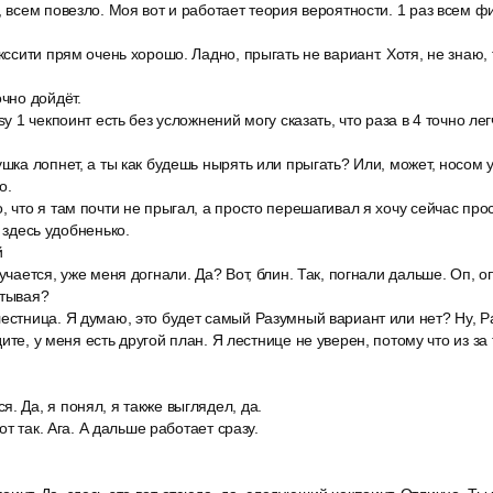
, всем повезло. Моя вот и работает теория вероятности. 1 раз всем фи
кссити прям очень хорошо. Ладно, прыгать не вариант. Хотя, не знаю, т
очно дойдёт.
sy 1 чекпоинт есть без усложнений могу сказать, что раза в 4 точно ле
ушка лопнет, а ты как будешь нырять или прыгать? Или, может, носом
о.
, что я там почти не прыгал, а просто перешагивал я хочу сейчас прос
, здесь удобненько.
й
учается, уже меня догнали. Да? Вот, блин. Так, погнали дальше. Оп, о
итывая?
естница. Я думаю, это будет самый Разумный вариант или нет? Ну, Р
ите, у меня есть другой план. Я лестнице не уверен, потому что из за 
. Да, я понял, я также выглядел, да.
Вот так. Ага. А дальше работает сразу.