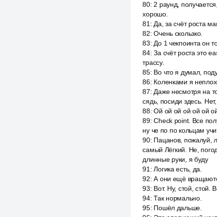
80
:
2 раунд, получается
хорошо.
81
:
Да, за счёт роста ма
82
:
Очень скользко.
83
:
До 1 чекпоинта он т
84
:
За счёт роста это ea
трассу.
85
:
Во что я думал, под
86
:
Коленками я неплох
87
:
Даже несмотря на то
сядь, посиди здесь. Нет
88
:
Ой ой ой ой ой ой о
89
:
Check point. Все пол
ну че по по кольцам уч
90
:
Пацанов, пожалуй, л
самый Лёгкий. Не, погод
длинные руки, я буду
91
:
Логика есть, да.
92
:
А они ещё вращаются
93
:
Вот. Ну, стой, стой. 
94
:
Так нормально.
95
:
Пошёл дальше.