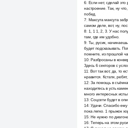
6
:
Если нет, сделай это
настроение. Так, ну что
побед.
7
:
Максута максута забра
самом деле, вот, ну, по
8
:
1, 1 1, 2, 3. У нас п
там, где им удобно.
9
:
Ты, русик, начинаешь 
будет подсказывать. По
помните, из прошлой ча
10
:
Разбросаны в конвер
Здесь 6 секторов с усл
11
:
Вот так вот, да, то 
нравится. Кстати, ребя
12
:
За помощь в съёмка
находитесь в усть каме
много интересных испы
13
:
Соцсети будет в опи
14
:
Удачи. Спасибо ему к
пока легко. 1 прыжок х
15
:
Не нужно по диагона
16
:
Теперь на этом руси