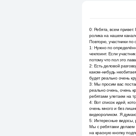
0
:
Ребята, всем привет.
ролика на нашем канале.
Повторю, участники по 
1
:
Нужно по определённ
чекпоинт. Если участни
потому что пол это лава.
2
:
Есть деловой разгово
каком-нибудь необитаем
будет реально очень кру
3
:
Мы просим вас постав
реально очень, очень кр
ребятами улетаем на тр
4
:
Вот список идей, кот
очень много и без лишн
видеороликом. Я думаю,
5
:
Интересные видосы, 
Мы с ребятами делаем 
на красную кнопку подпи