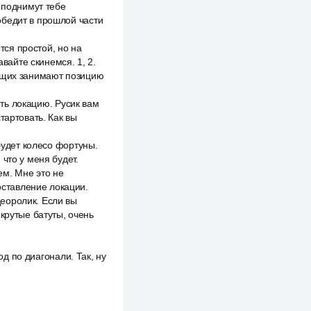
 поднимут тебе
победит в прошлой части
тся простой, но на
авайте скинемся. 1, 2.
дающих занимают позицию
ить локацию. Русик вам
тартовать. Как вы
будет колесо фортуны.
что у меня будет.
ием. Мне это не
оставление локации.
еоролик. Если вы
крутые батуты, очень
од по диагонали. Так, ну