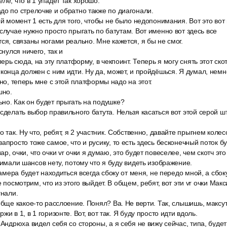
ле, что в 1 упадёт так хорошо.
до по стрелочке и обратно также по диагонали.
ый момент 1 есть для того, чтобы не было недопонимания. Вот это вот 
 случае нужно просто прыгать по батутам. Вот именно вот здесь все
ся, связаны ногами реально. Мне кажется, я бы не смог.
снулся ничего, так и
перь сюда, на эту платформу, в чекпоинт. Теперь я могу снять этот ско
конца должен с ним идти. Ну да, может, и пройдёшься. Я думал, немн
дно, теперь мне с этой платформы надо на этот.
шно.
но. Как он будет прыгать на подушке?
сделать выбор правильного батута. Нельзя касаться вот этой серой шт
о так. Ну что, ребят, я 2 участник. Собственно, давайте прыгнем коле
апросто тоже самое, что и русику, то есть здесь бесконечный поток бу
р, очки, что очки vr очки я думаю, это будет повеселее, чем скотч эт
нимали шансов нету, потому что я буду видеть изображение.
камера будет находиться всегда сбоку от меня, не передо мной, а сбок
е посмотрим, что из этого выйдет. В общем, ребят, вот эти vr очки Мак
гнали.
обще какое-то расслоение. Понял? Ва. Не верти. Так, слышишь, максута
и в 1, в 1 горизонте. Вот, вот так. Я буду просто идти вдоль.
 Андрюха видел себя со стороны, а я себя не вижу сейчас, типа, будет