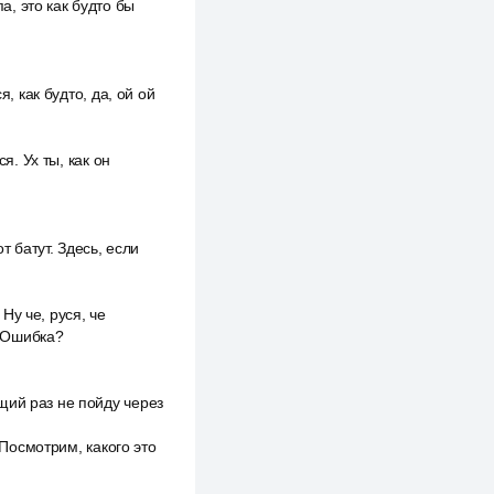
а, это как будто бы
, как будто, да, ой ой
я. Ух ты, как он
т батут. Здесь, если
 Ну че, руся, че
? Ошибка?
щий раз не пойду через
 Посмотрим, какого это