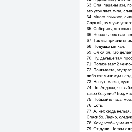
63
:
Опа, пацаны изи, пр
это утомляет, типа, сл
64
:
Много прыжков, силы,
Слушай, ну я уже устал
65
:
Соберись, это самое
66
:
Новое слово вам в к
67
:
Так мы пришли вним
68
:
Подушка мягкая.
69
:
Оя оя оя. Кто делает
70
:
Ну, дальше там прос
71
:
Попахивает 2 чекпои
72
:
Понимаете, эту трас
либо как минимум неодн
73
:
Но тут телеко, судо,
74
:
Че, Андрюх, че выбе
такое безумие? Безумие
75
:
Поймайте часы мои
76
:
Есть.
77
:
А, нет, сюда нельзя,
Спасибо. Ладно, следующ
78
:
Хочу, чтобы у меня 
79
:
От души. Че там отц