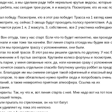
 ради нас, а мы сделаем ради тебя нереально крутые видосы, которые
, ребята, нас сегодня трое русик, я и максута. Посмотрим, кто из нас 
л победу. Посмотрим, кто в этот раз победит. Трасса на 1 взгляд каже
смотрите, ну, сейчас 3 овоща будут проходить полосу препятствия. А д
олучается русик 1 я, 2 максута, 3, собственно, все 2 участника наблю
Вон оттуда, там у нас старт. Если что-то будет непонятно, как проход
гнали и нам тоже так начнём. Вот линия старта отсюда мы будем все с
сти мы проходили трассу с усложнениями, они были.
тах по всей трассе. В этот раз мы решили сделать по другому. У нас 
ожнением и 6 пустых секторов. Крутанём колесо фортуны и посмотрим, 
есть парни, у меня связанные ноги, да, ноги начинаю сразу с усложнен
т, хочется сказать отдельное спасибо батутному центру рэббит за пред
х. Благодаря им мы снимем сегодня такой офигенный и классный вид
ногорске, то вам обязательно нужно прийти сюда и попробовать очень 
таний, а также невероятно приятная атмосфера. Ссылка на их
сании.
ранты. Так, ну что ж, вот линия старта с неё. Мне надо вот на тот пох
ороший теперь.
ли прыгать по стрелочкам, он на тот батут.
к удивляет ну, пока это неплохо.