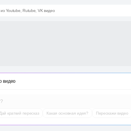
 из Youtube, Rutube, VK видео
о видео
т?
Дай краткий пересказ
Какая основная идея?
Перескажи видео