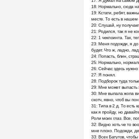
17
:
Я думал на самом де
18
:
Нормально, сюда на
19
:
Кстати, ребят, важн
месте. То есть в нашем
20
:
Слушай, ну получает
21
:
Родился, так я не ко
22
:
1 чекпоинта. Так, те
23
:
Меня подожди, я до 
будет. Что ж, ладно, ла
24
:
Попасть, блин, стра
25
:
Нормально, нормаль
26
:
Сейчас здесь нужно 
27
:
Я понял.
28
:
Подборок туда тольк
29
:
Мне может выпасть з
30
:
Мне выпала жопа виа
скотч, явно, чтоб вы по
31
:
Типа в 2 д. То есть 
как я пройду, но давайт
Роли моих глаз. Все, по
32
:
Видно хоть че то во
мне плохо. Подожди, держ
33
:
Всех Батутов, чтобы