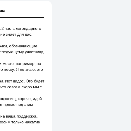
ка
 2 часть легендарного
не знает для вас.
рики, обозначающие
к следующему участнику,
м месте, например, на
 песку. Я не знаю, это
а этот видос. Это будет
 что совсем скоро мы с
сокровищ, короче, идей
ся прямо под этим
жна ваша поддержка.
росим только нажатие