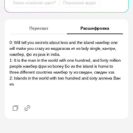
Какая основная идея?
Перескажи видео
Пересказ
Расшифровка
0
:
Will tell you secrets about less and the island намбер one
will make you crazy из мадагаска ит из lady single, кантри,
намбер, фо из java in india.
1
:
It is the man in the world with one hundred, and forty million
people намбер фри из boney Бо из the island is home to
three different countries намбер ту из свиден, свиден хэз.
2
:
Islands in the world with two hundred and sixty аллена Ван
из.