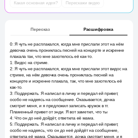
Какая основная идея?
Перескажи видео
Пересказ
Расшифровка
0
:
Я чуть не расплакался, когда мне прислали этот на нём
девочка очень прониклась песней на концерте и искренне
плакала так, что мне захотелось её как-то.
1
:
Видос на стриме.
2
:
Я чуть не расплакался, когда мне прислали этот видос на
стриме, на нём девочка очень прониклась песней на
концерте и искренне плакала, так, что мне захотелось её
как-то.
3
:
Поддержать. Я написал в личку и передал ей привет,
особо не надеясь на сообщение. Оказывается, дочка
смотрит меня, и я предложил записать кружок в тг.
Пламенный привет от энди. Я вот заметил, что ты
4
:
Что он до неё дойдёт, ответила её мама.
5
:
Поддержать. Я написал в личку и передал ей привет,
особо не надеясь, что он до неё дойдёт на сообщение,
ответила её мама. Оказывается, дочка смотрит меня, и я