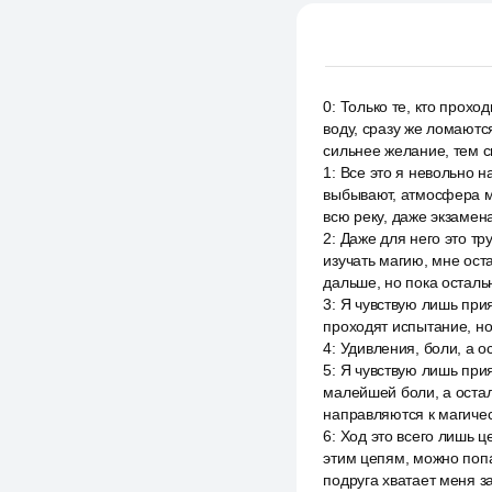
0
:
Только те, кто прохо
воду, сразу же ломаютс
сильнее желание, тем с
1
:
Все это я невольно н
выбывают, атмосфера мг
всю реку, даже экзамена
2
:
Даже для него это тр
изучать магию, мне ост
дальше, но пока осталь
3
:
Я чувствую лишь прия
проходят испытание, но
4
:
Удивления, боли, а о
5
:
Я чувствую лишь прия
малейшей боли, а остал
направляются к магичес
6
:
Ход это всего лишь 
этим цепям, можно попас
подруга хватает меня за