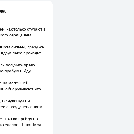
ка
й, как только ступают в
ского сердца чем
ишком сильны, сразу же
 вдруг легко проходит
ясь получить право
жно пробую и Иду
уя ни малейшей,
ни обнаруживают, что
 не чувствуя ни
 все с воодушевлением
ет только пройдя по
то сделает 1 шаг. Моя