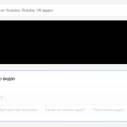
 из Youtube, Rutube, VK видео
о видео
т?
Дай краткий пересказ
Какая основная идея?
Перескажи видео