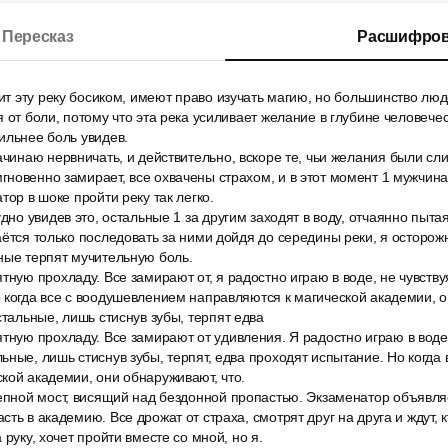
Пересказ
Расшифров
дит эту реку босиком, имеют право изучать магию, но большинство люде
я от боли, потому что эта река усиливает желание в глубине человече
ильнее боль увидев.
ачинаю нервничать, и действительно, вскоре те, чьи желания были сл
новенно замирает, все охвачены страхом, и в этот момент 1 мужчина
тор в шоке пройти реку так легко.
удно увидев это, остальные 1 за другим заходят в воду, отчаянно пыта
аётся только последовать за ними дойдя до середины реки, я осторо
ные терпят мучительную боль.
тную прохладу. Все замирают от, я радостно играю в воде, не чувств
 когда все с воодушевлением направляются к магической академии, о
стальные, лишь стиснув зубы, терпят едва
тную прохладу. Все замирают от удивления. Я радостно играю в воде,
ьные, лишь стиснув зубы, терпят, едва проходят испытание. Но когда
кой академии, они обнаруживают, что.
цепной мост, висящий над бездонной пропастью. Экзаменатор объявля
ть в академию. Все дрожат от страха, смотрят друг на друга и ждут, к
 руку, хочет пройти вместе со мной, но я.