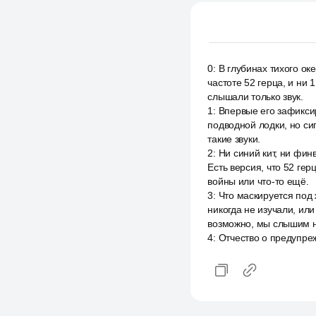
0
:
В глубинах тихого ок
частоте 52 герца, и ни 
слышали только звук.
1
:
Впервые его зафиксир
подводной лодки, но си
такие звуки.
2
:
Ни синий кит, ни фин
Есть версия, что 52 гер
войны или что-то ещё.
3
:
Что маскируется под 
никогда не изучали, или
возможно, мы слышим не
4
:
Отчество о предупре