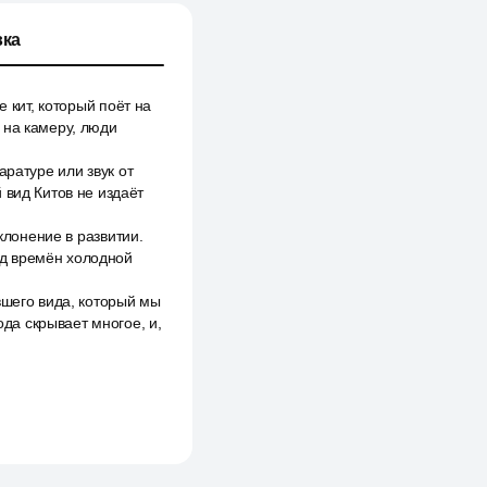
ка
 кит, который поёт на
о на камеру, люди
аратуре или звук от
 вид Китов не издаёт
клонение в развитии.
онд времён холодной
вшего вида, который мы
ода скрывает многое, и,