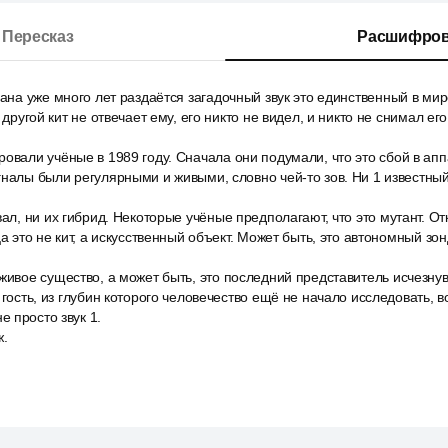
Пересказ
Расшифров
еана уже много лет раздаётся загадочный звук это единственный в мире
1 другой кит не отвечает ему, его никто не видел, и никто не снимал ег
овали учёные в 1989 году. Сначала они подумали, что это сбой в апп
гналы были регулярными и живыми, словно чей-то зов. Ни 1 известный
вал, ни их гибрид. Некоторые учёные предполагают, что это мутант. От
ца это не кит, а искусственный объект. Может быть, это автономный з
живое существо, а может быть, это последний представитель исчезну
 гость, из глубин которого человечество ещё не начало исследовать, в
 просто звук 1.
ж.