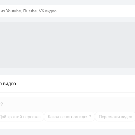
 из Youtube, Rutube, VK видео
о видео
т?
Дай краткий пересказ
Какая основная идея?
Перескажи видео