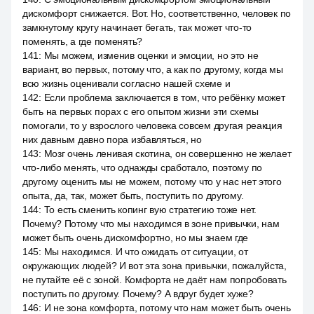
дискомфорт снижается. Вот. Но, соответственно, человек по
замкнутому кругу начинает бегать, так может что-то
поменять, а где поменять?
141
:
Мы можем, изменив оценки и эмоции, но это не
вариант, во первых, потому что, а как по другому, когда мы
всю жизнь оценивали согласно нашей схеме и
142
:
Если проблема заключается в том, что ребёнку может
быть на первых порах с его опытом жизни эти схемы
помогали, то у взрослого человека совсем другая реакция
них давным давно пора избавляться, но
143
:
Мозг очень ленивая скотина, он совершенно не желает
что-либо менять, что однажды сработало, поэтому по
другому оценить мы не можем, потому что у нас нет этого
опыта, да, так, может быть, поступить по другому.
144
:
То есть сменить копинг вую стратегию тоже нет.
Почему? Потому что мы находимся в зоне привычки, нам
может быть очень дискомфортно, но мы знаем где
145
:
Мы находимся. И что ожидать от ситуации, от
окружающих людей? И вот эта зона привычки, пожалуйста,
не путайте её с зоной. Комфорта не даёт нам попробовать
поступить по другому. Почему? А вдруг будет хуже?
146
:
И не зона комфорта, потому что нам может быть очень