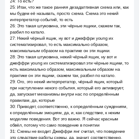
24
:
То есть?
25
:
Итак, что же такое ранняя дезадаптивная схема или, как
мы будем её называть, просто схема. Схема это некий
интерпретатор событий, то есть
26
:
Это такая штуковина, эти чёрные ящики, скажем так,
разбил по катало.
27
:
Некий чёрный ящик, ну вот и джеффри young их
систематизировал, то есть максимально образом,
максимальным образом на практике он эти ящики.
28
:
Это такая штуковина, некий чёрный ящик, ну вот и
джеффри young их систематизировал эти чёрные ящики, то
есть максимально образом, максимальным образом на
практике он эти ящики, скажем так, разбил по катало.
29
:
Ого, это некий интерпретатор, чёрный ящик, который
при наступлении некого события, который его активирует,
да, запускает механизмы внутри нас по определённым
правилам, да, которые
30
:
Приводят, соответственно, к определённым суждениям,
к определённым эмоциям, да, и, как следствие, к неким
моделям поведения. Вот это важно. Я сейчас красным
обвёл, потому что само поведение в понятии
31
:
Схемы не входит. Джеффри янг считал, что поведение
это следствие работы схемы, да, значит, соответственно,