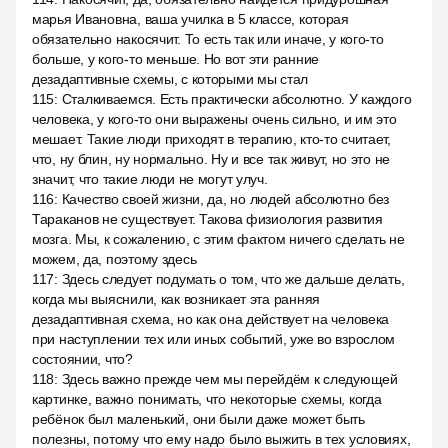
марья Ивановна, ваша училка в 5 классе, которая
обязательно накосячит. То есть так или иначе, у кого-то
больше, у кого-то меньше. Но вот эти ранние
дезадаптивные схемы, с которыми мы стал
115
:
Сталкиваемся. Есть практически абсолютно. У каждого
человека, у кого-то они выражены очень сильно, и им это
мешает. Такие люди приходят в терапию, кто-то считает,
что, ну блин, ну нормально. Ну и все так живут, но это не
значит, что такие люди не могут улуч.
116
:
Качество своей жизни, да, но людей абсолютно без
Тараканов не существует. Такова физиология развития
мозга. Мы, к сожалению, с этим фактом ничего сделать не
можем, да, поэтому здесь
117
:
Здесь следует подумать о том, что же дальше делать,
когда мы выяснили, как возникает эта ранняя
дезадаптивная схема, но как она действует на человека
при наступлении тех или иных событий, уже во взрослом
состоянии, что?
118
:
Здесь важно прежде чем мы перейдём к следующей
картинке, важно понимать, что некоторые схемы, когда
ребёнок был маленький, они были даже может быть
полезны, потому что ему надо было выжить в тех условиях,