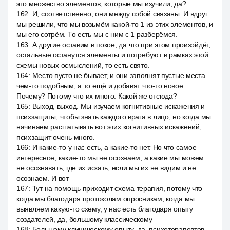
это множество элементов, которые мы изучили, да?
162
:
И, соответственно, они между собой связаны. И вдруг
мы решили, что мы возьмём какой-то 1 из этих элементов, и
мы его сотрём. То есть мы с ним с 1 разберёмся.
163
:
А другие оставим в покое, да что при этом произойдёт,
остальные останутся элементы и потребуют в рамках этой
схемы новых осмыслений, то есть свято.
164
:
Место пусто не бывает, и они заполнят пустые места
чем-то подобным, а то ещё и добавят что-то новое.
Почему? Потому что их много. Какой же отсюда?
165
:
Выход, выход. Мы изучаем когнитивные искажения и
психзащиты, чтобы знать каждого врага в лицо, но когда мы
начинаем расшатывать вот этих когнитивных искажений,
психзащит очень много.
166
:
И какие-то у нас есть, а какие-то нет. Но что самое
интересное, какие-то мы не осознаем, а какие мы можем
не осознавать, где их искать, если мы их не видим и не
осознаем. И вот
167
:
Тут на помощь приходит схема терапия, потому что
когда мы благодаря протоколам опросникам, когда мы
выявляем какую-то схему, у нас есть благодаря опыту
создателей, да, большому классическому
168
:
Большому клиническому опыту, да, психотерапевтов,