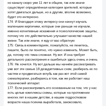
но каналу скоро уже 11 лет в общем, так или иначе
существует определённая категория зрителей, которые
хотят двигаться дальше, но а другим, вполне возможно,
будет это интересно.
174
:
И благодаря этому интересу они начнут изучать
маленькие кирпичики, которые они раньше не изучали,
именно когнитивные искажения и психологические защиты,
потому что это действительно улучшает качество нашей
жизни. Так или иначе, я жду от вас обратную
175
:
Связь в комментариях, пожалуйста, не ленитесь,
пишите, было ли понятно, что нужно изменить. Может быть,
да, потому что тема сложная. Ну вот. И она требует
детального рассмотрения и ошибиться здесь очень и очень
176
:
Не хочется. Ну вот дальше мы начнём рассматривать
уже вот эти самые 18 дезадаптивных схем, разбирать их по
частям и продвигаться вглубь как раз вот этой самой
схематерапии, разбираясь в том, как же работает наш
психический аппарат.
177
:
Если рассматривать его основанным на том, что у нас
есть целые комплексы схемы, которые на протяжении
многих лет в нашем детстве, в нашем подростковом
возрасте наша психика выработала, закоксовало,