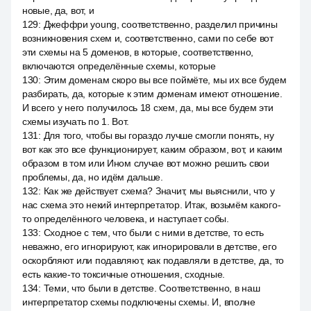
новые, да, вот, и
129
:
Джеффри young, соответственно, разделил причины
возникновения схем и, соответственно, сами по себе вот
эти схемы на 5 доменов, в которые, соответственно,
включаются определённые схемы, которые
130
:
Этим доменам скоро вы все поймёте, мы их все будем
разбирать, да, которые к этим доменам имеют отношение.
И всего у него получилось 18 схем, да, мы все будем эти
схемы изучать по 1. Вот.
131
:
Для того, чтобы вы гораздо лучше смогли понять, ну
вот как это все функционирует, каким образом, вот, и каким
образом в том или Ином случае вот можно решить свои
проблемы, да, но идём дальше.
132
:
Как же действует схема? Значит, мы выяснили, что у
нас схема это некий интерпретатор. Итак, возьмём какого-
то определённого человека, и наступает собы.
133
:
Сходное с тем, что были с ними в детстве, то есть
неважно, его игнорируют, как игнорировали в детстве, его
оскорбляют или подавляют, как подавляли в детстве, да, то
есть какие-то токсичные отношения, сходные.
134
:
Теми, что были в детстве. Соответственно, в наш
интерпретатор схемы подключены схемы. И, вполне