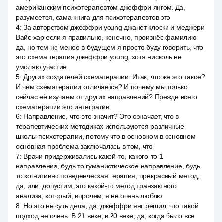
американским психотерапевтом джеффри янгом. Да,
разумеется, сама книга для психотерапевтов это
4
:
За авторством джеффри young джанет клоски и меджери
Вайс хар если я правильно, конечно, произнёс фамилию
да, но тем не менее в будущем я просто буду говорить, что
это схема терапия джеффри young, хотя нисколь не
умоляю участие.
5
:
Других создателей схематерапии. Итак, что же это такое?
И чем схематерапии отличается? И почему мы только
сейчас её изучаем от других направлений? Прежде всего
схематерапии это интегратив.
6
:
Направление, что это значит? Это означает, что в
терапевтических методиках используются различные
школы психотерапии, потому что в основном в основном
основная проблема заключалась в том, что
7
:
Врачи придерживались какой-то, какого-то 1
направления, будь то гуманистическое направление, будь
то когнитивно поведенческая терапия, прекрасный метод,
да, или, допустим, это какой-то метод транзактного
анализа, который, впрочем, я не очень люблю
8
:
Но это не суть дела, да, джеффри янг решил, что такой
подход не очень. В 21 веке, в 20 веке, да, когда было все