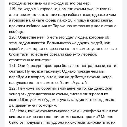
исходя из тех знаний и исходя из его размер.
119
:
Но когда мы взрослые, нам эти схемы уже не нужны,
это атавизм, то есть от них надо избавляться, однако о чем
я говорю на канале фреш лайф 28 и пишу в своих книгах
практики избавления от Тараканов не только у нас в стране
вообще.
120
:
Обществе нет. То есть это удел людей, которые об
этом задумываются. Большинство же других людей, как
корабли, с которых не срезали вот эти самые установочные
блоки тали, то есть не срезали какие-то лебёдки,
строительные конструк.
121
:
Они бороздят просторы большого театра, жизни, вот и
считают. Ну че, все так живут. Однако прежде чем мы
перейдём к вопросу о том, как же действует схема, когда
наступают вот эти самые события. А давай
122
:
Немножечко обратим внимание на то, как джеффри
young эти дезадаптивные схемы, систематизировал их
всего 18 штук и мы будем изучать каждую из них отдельно
да, давайте-ка посмотрим.
123
:
Итак, как же схематизировал схемы джеффри янг и как
систематизированы вот эти схемы схематерапии? Можно
было бы подумать, что удобно их систематизировать по их