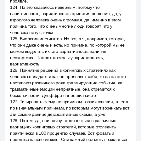
проявле.
124
:
Но это оказалось неверным, потому что
вариативность, вариативность принятия решения, да, у
взрослого человека очень огромная, да, именно в этом
причина того, что очень многие люди говорят, что у
человека нету с точки
125
:
Биологии инстинктов. Но вот, а я, например, говорю,
что они даже очень и есть, но причина, по которой мы не
можем выделить их, это вариативность наличия
неокортекса. Так вот, поскольку вариативность,
вариативность
126
:
Принятие решений в копинговых стратегиях как
человек совладает и как он проявляет себя, когда на него
наступают различного рода травмирующие события, да,
травматичные эмоции неприятные, она стремится к
бесконечности. Джеффри янг решил систе.
127
:
Тизировать схему по причинам возникновения, то есть
по изначальным причинам, по которым могут возникать вот
эти самые ранние дезадаптивные схемы, а уже
128
:
Потом, да, они начнут проявляться в различных
вариациях копинговых стратегий, которые отследить
практически в 100 процентах случаев. Вот кровать и
переписать невозможно. Они каждый раз могут рождаться