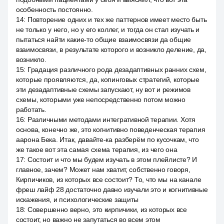
особенность постоянно.
14
:
Повторение одних и тех же паттернов имеет место быть
не только у него, но у его коллег, и тогда он стал изучать и
пытаться найти какие-то общие взаимосвязи да общие
взаимосвязи, в результате которого и возникло деление, да,
возникло.
15
:
Градация различного рода дезадаптивных ранних схем,
которые проявляются, да, копинговых стратегий, которые
эти дезадаптивные схемы запускают, ну вот и режимов
схемы, которыми уже непосредственно потом можно
работать.
16
:
Различными методами интегративной терапии. Хотя
основа, конечно же, это когнитивно поведенческая терапия
аарона Бека. Итак, давайте-ка разберём по кусочкам, что
же такое вот эта самая схема терапия, из чего она
17
:
Состоит и что мы будем изучать в этом плейлисте? И
главное, зачем? Может нам хватит, собственно говоря,
Кирпичиков, из которых все состоит? То, что мы на канале
фреш лайф 28 достаточно давно изучали это и когнитивные
искажения, и психологические защиты
18
:
Совершенно верно, это кирпичики, из которых все
состоит, но важно не запутаться во всем этом