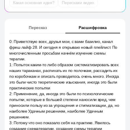
Какая основная идея?
Перескажи видео
Пересказ
Расшифровка
0
:
Приветствую всех, друзья мои, с вами базилио, канал
фреш лайф 28. И сегодня я открываю новый плейлист. По
многочисленным просьбам начнём изучение схемы
терапии.
1
:
Попыток каким-то либо образом систематизировать всех
наших тараканах, распихать их по полочкам, рассадить их
по коробочкам и описать проводилось очень много. Иногда
это были чисто теоретические изыскания, иногда это были
практические попытки
2
:
Применение, да, иногда это были по психологические
попытки, которые в большей степени наносили вред, чем
приносили пользу из за упрощения и стигматизации, да, но
наиболее Удачным решением, наиболее Удачным
решением.
3
:
Потому что оно показало себя на практике. Явилось
создание схематерапии, создание схемы терапии