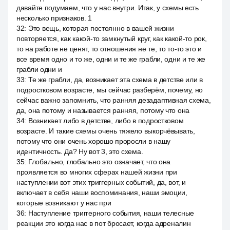
давайте подумаем, что у нас внутри. Итак, у схемы есть
несколько признаков. 1
32
:
Это вещь, которая постоянно в вашей жизни
повторяется, как какой-то замкнутый круг, как какой-то рок,
то на работе не ценят, то отношения не те, то то-то это и
все время одно и то же, одни и те же грабли, одни и те же
грабли одни и
33
:
Те же грабли, да, возникает эта схема в детстве или в
подростковом возрасте, мы сейчас разберём, почему, но
сейчас важно запомнить, что ранняя дезадаптивная схема,
да, она потому и называется ранняя, потому что она
34
:
Возникает либо в детстве, либо в подростковом
возрасте. И такие схемы очень тяжело выкорчёвывать,
потому что они очень хорошо проросли в нашу
идентичность. Да? Ну вот 3, это схема.
35
:
Глобально, глобально это означает, что она
проявляется во многих сферах нашей жизни при
наступлении вот этих триггерных событий, да, вот, и
включает в себя наши воспоминания, наши эмоции,
которые возникают у нас при
36
:
Наступление триггерного события, наши телесные
реакции это когда нас в пот бросает, когда адреналин