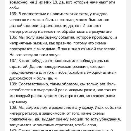
возможно, не 1 из этих 18, да, вот, которые начинают эти
собы.
135
:
В соответствии с наличием этих схем, у каждого
человека их может быть несколько, может быть много
разной степени выраженности, да, вот. И вот этот
интерпретатор начинает их обрабатывать в результате
136
:
Мы получаем оценку события, которое произошло, и
неприятные эмоции, как правило, потому что схема
повторяется с выводами. Я так и знал со мной так всегда.
На вот вслед за этим запус.
137
:
Какая-нибудь из копинговых или собладатель ых
стратегий. Да, это поведенческая реакция, которая
предназначена для того, чтобы ослабить эмоциональный
дискомфорт и боль, да, и
138
:
Соответственно, таким образом, как только эта боль
ослабляется в очередной раз с каждым разом, как только
мы каждый раз запускаем эту стратегию, мы закрепляем
эту схему.
139
:
Мы закрепляем и закрепляем эту схему. Итак, событие
интерпретатор, в зависимости от того, какие схемы
подключены, да, выдаёт оценку эмоции, то есть убеждения,
запускается копинговые стратегии, чтобы спра,
140
:
С эмоциональным дискомфортом эмоциональный