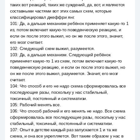
таких вот реакций, таких же суждений, да, вот, и являются
составными частями вот этих самых схем, которые
классифицировал джеффри янг.
101
:
Да, а дальше механизм ребёнок применяет какую-то 1
из, потом включает какую-то поведенческую реакцию, и
если он после этого выжил, но он же после этого, значит,
его мозг считает.
102
:
Следующий схем выжил, разумеется.
103
:
Да, а дальше механизм. Следующий ребёнок
применяет какую-то 1 из схем, потом включает какую-то
поведенческую реакцию, и если он после этого выжил, но
он же после этого выжил, разумеется. Значит, его мозг
считает.
104
:
Что способ и его не надо схема сформировалась все
последующие разы, поскольку у нас стабильный,
токсичный, постоянный и систематизи.
105
:
Рабочий менять все.
106
:
Что способ рабочий и его менять не надо. Все схема
сформировалась все последующие разы, поскольку у нас
стабильный, токсичный, постоянный и систематизи.
107
:
Опыт в детстве каждый раз запускается 1 и та же
схема, и она все укрепляется. Вот таким образом у нас в