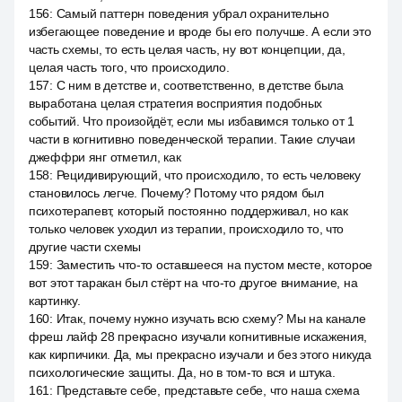
156
:
Самый паттерн поведения убрал охранительно
избегающее поведение и вроде бы его получше. А если это
часть схемы, то есть целая часть, ну вот концепции, да,
целая часть того, что происходило.
157
:
С ним в детстве и, соответственно, в детстве была
выработана целая стратегия восприятия подобных
событий. Что произойдёт, если мы избавимся только от 1
части в когнитивно поведенческой терапии. Такие случаи
джеффри янг отметил, как
158
:
Рецидивирующий, что происходило, то есть человеку
становилось легче. Почему? Потому что рядом был
психотерапевт, который постоянно поддерживал, но как
только человек уходил из терапии, происходило то, что
другие части схемы
159
:
Заместить что-то оставшееся на пустом месте, которое
вот этот таракан был стёрт на что-то другое внимание, на
картинку.
160
:
Итак, почему нужно изучать всю схему? Мы на канале
фреш лайф 28 прекрасно изучали когнитивные искажения,
как кирпичики. Да, мы прекрасно изучали и без этого никуда
психологические защиты. Да, но в том-то вся и штука.
161
:
Представьте себе, представьте себе, что наша схема