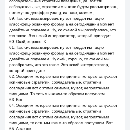
собладатель ные стратегии поведения, да, вот эти
собладатель, ые, стратегии мы тоже будем рассматривать,
потому что джеффри young, их тоже, скажем,
59
:
Так, систематизировал, ну вот придал им такую
классифицированную форму, а на сегодняшний момент
давайте-ка подумаем. Ну, со схемой мы разобрались, что
это такое. Это некий интерпретатор, который приводит
60
:
Окей, хорошо. К.
61
:
Так, систематизировал, ну вот придал им такую
классифицированную форму, а на сегодняшний момент
давайте-ка подумаем. Ну окей, хорошо, со схемой мы
разобрались, что это такое. Это некий интерпретатор,
который приводит к
62
:
Эмоциям, которые нам неприятны, которые запускают
копинговые стратегии, собладатель ые, стратегии
совладания вот с этими самыми, ну вот, неприятными
эмоциями. То есть мы каким-то образом поступаем
63
:
Вот.
64
:
Эмоциям, которые нам неприятны, которые запускают
копинговые стратегии, собладатель ые, стратегии
совладания вот с этими самыми, ну вот, неприятными
эмоциями, то есть мы каким-то образом поступаем. Вот
65
:
А как же.