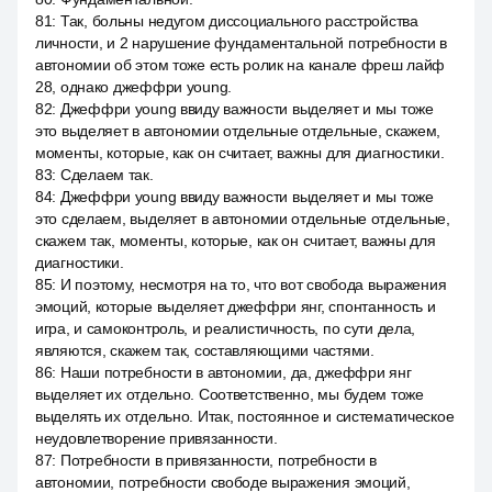
81
:
Так, больны недугом диссоциального расстройства
личности, и 2 нарушение фундаментальной потребности в
автономии об этом тоже есть ролик на канале фреш лайф
28, однако джеффри young.
82
:
Джеффри young ввиду важности выделяет и мы тоже
это выделяет в автономии отдельные отдельные, скажем,
моменты, которые, как он считает, важны для диагностики.
83
:
Сделаем так.
84
:
Джеффри young ввиду важности выделяет и мы тоже
это сделаем, выделяет в автономии отдельные отдельные,
скажем так, моменты, которые, как он считает, важны для
диагностики.
85
:
И поэтому, несмотря на то, что вот свобода выражения
эмоций, которые выделяет джеффри янг, спонтанность и
игра, и самоконтроль, и реалистичность, по сути дела,
являются, скажем так, составляющими частями.
86
:
Наши потребности в автономии, да, джеффри янг
выделяет их отдельно. Соответственно, мы будем тоже
выделять их отдельно. Итак, постоянное и систематическое
неудовлетворение привязанности.
87
:
Потребности в привязанности, потребности в
автономии, потребности свободе выражения эмоций,