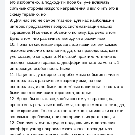
это изобретено, а подходит и пора бы уже включать
сильные стороны каждого направления и включить это в
схему терапию, но
9
:
Для нас это не самое главное. Для нас наибольший
интерес представляет вопрос систематизации наших
Тараканов. И сейчас я объясню почему. Да, дело в том.
Дело в том, что различные методики и различные
10
:
Попытки систематизировать все наши вот эти самые
психологические отклонения, да, они проводились, как я
уже сказал, очень давно. И в своей практике когнитивно
поведенческого терапевта джеффри янг стал замечать 1
интересную особенность. Были
11
:
Пациенты, у которых, а проблемные события в жизни
повторялись с различными вариациями, но они
повторялись, и это были не тяжёлые пациенты. То есть это
были посетители психотерапевта, которых
12
:
Вроде бы не так все, чтобы совсем уж страшно, да,
просто есть реальные проблемы, которые мешают жить, да,
но не критично. То есть это не какие-то критичные и вот эти
вот самые проблемы, они повторялись из раза в раз, и
13
:
Они очень, очень трудно поддавались искоренению
джеффри young попросил своих коллег последить за
подобными пациентами у себя и выяснил, что вот эта