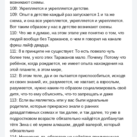
возникают схемы.
108
:
Укрепляется и укрепляется детстве.
109
:
Опыт в детстве каждый раз запускается 1 и та же
схема, и она все укрепляется, укрепляется и укрепляется.
Вот таким образом у нас в детстве возникают схемы.
110
:
Что же я думаю, на этом этапе уже понятно о том, что
людей вообще без Тараканов, о чем я говорил на канале
фреш лайф двадца.
111
:
8 в принципе не существует. То есть повезло чуть
более тем, у кого этих Тараканов мало. Почему. Потому что
ребёнок, когда рождается, не имеет опыта нахождения на
этой планете, в этом мире,
112
:
В этом теле, да и он пытается приспособиться, исходя
из своих знаний, их, разумеется, не хватает, а взрослым,
разумеется, нужно каким-то образом социализировать своё
дитя, что-то ему объяснять, что-то запрещать и даже
113
:
Если вы являетесь или у вас были идеальные
родители, которые прекрасно знали о ранних
дезадаптивных схемах и так далее, и так далее, то уже в
подростковом возрасте обязательно найдётся долбанутая
тётя Зина с её мужем алкашом, дядей валерой, который
обязательно
114
:
Накосячит, да, обязательно найдётся придурошная