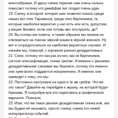
многообразии. И здесь схема терапия нам очень сильно
помогает, потому что джеффри янг создал очень удач.
19
:
Схему, в которой, которая нам позволит искать среди
наших вот этих Тараканов, среди этих Кирпичиков, те,
которые наиболее вероятно у нас есть или есть, допустим,
у ваших близких, если они готовы вас послушать, да?
20
:
Вы готовы им помочь, и таким образом мы можем не
отвлекаться на поиски чёрной кошки в чёрной комнате. Ну
вот и сосредоточиться на наиболее вероятных случаях. И
начнём мы, пожалуй, с изучения ранних дезадаптивных
21
:
Схем, потому что как раз из них, как из Кирпичиков,
состоит классификация, схема трапии. И именно с ранними
дезадаптивными схемами мы боремся, потому что именно
они хуже всего поддаются искоренению. И именно они
приводят к тому, что мы
22
:
Постоянно наступаем на одни и те же грабли. Что же
это такое? Давайте-ка перейдём к экрану, на которой будет
бумажка. Я попробую все это нарисовать в графическом
варианте. Поехали.
23
:
Итак, что же такое ранняя дезадаптивная схема или, как
мы будем её называть, просто схема, схема это некий
интерпретатор событий.