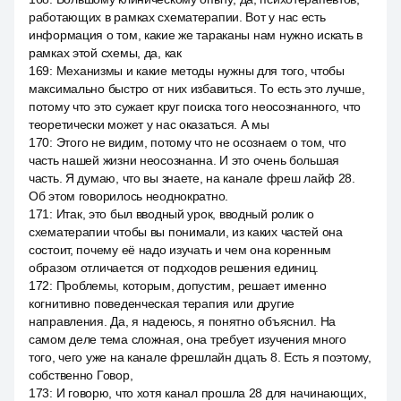
работающих в рамках схематерапии. Вот у нас есть
информация о том, какие же тараканы нам нужно искать в
рамках этой схемы, да, как
169
:
Механизмы и какие методы нужны для того, чтобы
максимально быстро от них избавиться. То есть это лучше,
потому что это сужает круг поиска того неосознанного, что
теоретически может у нас оказаться. А мы
170
:
Этого не видим, потому что не осознаем о том, что
часть нашей жизни неосознанна. И это очень большая
часть. Я думаю, что вы знаете, на канале фреш лайф 28.
Об этом говорилось неоднократно.
171
:
Итак, это был вводный урок, вводный ролик о
схематерапии чтобы вы понимали, из каких частей она
состоит, почему её надо изучать и чем она коренным
образом отличается от подходов решения единиц.
172
:
Проблемы, которым, допустим, решает именно
когнитивно поведенческая терапия или другие
направления. Да, я надеюсь, я понятно объяснил. На
самом деле тема сложная, она требует изучения много
того, чего уже на канале фрешлайн дцать 8. Есть я поэтому,
собственно Говор,
173
:
И говорю, что хотя канал прошла 28 для начинающих,