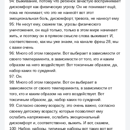
94
:
Выживание, потому что ребёнок зачастую воспринимает
дискомфорт как физическую угрозу. Он не понимает ещё,
пока не понимает, что это не нанесёт вот этот
эмоциональная боль, дискомфорт, тревога, не нанесут ему
95
:
Не несут ему, скажем так, угрозы физического
уничтожения, он ещё только, только в этом мире начинает
жить, и поэтому он в прямом смысле слова выживает. И,
соответственно, как мы уже знаем, на канале фреш 28, мы
с вами очень
96
:
Много об этом говорили. Вот выбирает в зависимости от
своего темперамента, в зависимости от того, кто и каким
образом на него воздействует. Вот токсичным образом, да,
набор каких-то суждений.
97
:
Он.
98
:
Много об этом говорили. Вот он выбирает в
зависимости от своего темперамента, в зависимости от
того, кто и каким образом на него воздействует. Вот
токсичным образом, да, набор каких-то суждений.
99
:
Согласно своему возрасту, это очень важно, согласно
своему детскому возрасту, которые позволяют ему
ослабить напряжение, ослабить эмоциональный
дискомфорт и, соответственно, выжить. И вот, скажем,
100
:
Набор, наборы, типичные наборы вот таких вот вот