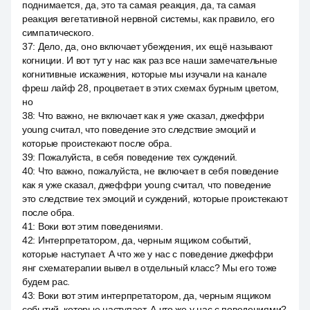
поднимается, да, это та самая реакция, да, та самая
реакция вегетативной нервной системы, как правило, его
симпатического.
37
:
Дело, да, оно включает убеждения, их ещё называют
когниции. И вот тут у нас как раз все наши замечательные
когнитивные искажения, которые мы изучали на канале
фреш лайф 28, процветает в этих схемах бурным цветом,
но
38
:
Что важно, не включает как я уже сказал, джеффри
young считал, что поведение это следствие эмоций и
которые проистекают после обра.
39
:
Пожалуйста, в себя поведение тех суждений.
40
:
Что важно, пожалуйста, не включает в себя поведение
как я уже сказал, джеффри young считал, что поведение
это следствие тех эмоций и суждений, которые проистекают
после обра.
41
:
Воки вот этим поведениями.
42
:
Интерпретатором, да, черным ящиком событий,
которые наступает. А что же у нас с поведение джеффри
янг схематерапии вывел в отдельный класс? Мы его тоже
будем рас.
43
:
Воки вот этим интерпретатором, да, черным ящиком
событий, которые наступает. А что же у нас с поведениями?