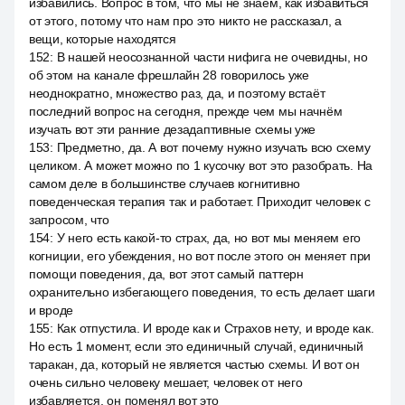
избавились. Вопрос в том, что мы не знаем, как избавиться
от этого, потому что нам про это никто не рассказал, а
вещи, которые находятся
152
:
В нашей неосознанной части нифига не очевидны, но
об этом на канале фрешлайн 28 говорилось уже
неоднократно, множество раз, да, и поэтому встаёт
последний вопрос на сегодня, прежде чем мы начнём
изучать вот эти ранние дезадаптивные схемы уже
153
:
Предметно, да. А вот почему нужно изучать всю схему
целиком. А может можно по 1 кусочку вот это разобрать. На
самом деле в большинстве случаев когнитивно
поведенческая терапия так и работает. Приходит человек с
запросом, что
154
:
У него есть какой-то страх, да, но вот мы меняем его
когниции, его убеждения, но вот после этого он меняет при
помощи поведения, да, вот этот самый паттерн
охранительно избегающего поведения, то есть делает шаги
и вроде
155
:
Как отпустила. И вроде как и Страхов нету, и вроде как.
Но есть 1 момент, если это единичный случай, единичный
таракан, да, который не является частью схемы. И вот он
очень сильно человеку мешает, человек от него
избавляется, он поменял вот это