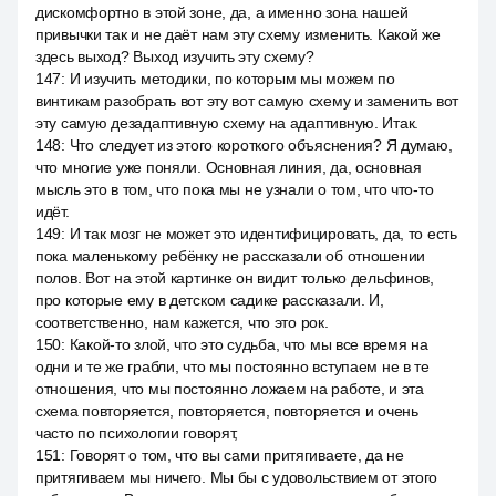
дискомфортно в этой зоне, да, а именно зона нашей
привычки так и не даёт нам эту схему изменить. Какой же
здесь выход? Выход изучить эту схему?
147
:
И изучить методики, по которым мы можем по
винтикам разобрать вот эту вот самую схему и заменить вот
эту самую дезадаптивную схему на адаптивную. Итак.
148
:
Что следует из этого короткого объяснения? Я думаю,
что многие уже поняли. Основная линия, да, основная
мысль это в том, что пока мы не узнали о том, что что-то
идёт.
149
:
И так мозг не может это идентифицировать, да, то есть
пока маленькому ребёнку не рассказали об отношении
полов. Вот на этой картинке он видит только дельфинов,
про которые ему в детском садике рассказали. И,
соответственно, нам кажется, что это рок.
150
:
Какой-то злой, что это судьба, что мы все время на
одни и те же грабли, что мы постоянно вступаем не в те
отношения, что мы постоянно ложаем на работе, и эта
схема повторяется, повторяется, повторяется и очень
часто по психологии говорят,
151
:
Говорят о том, что вы сами притягиваете, да не
притягиваем мы ничего. Мы бы с удовольствием от этого